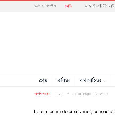
আজ শ্রী-র দ্বিতীয় প
শুক্রবার, আগস্ট ৭
চলতি
হোম
কবিতা
কথাসাহিত্য
»
হোম
আপনি আছেন :
Default Page – Full Width
Lorem ipsum dolor sit amet, consectetur