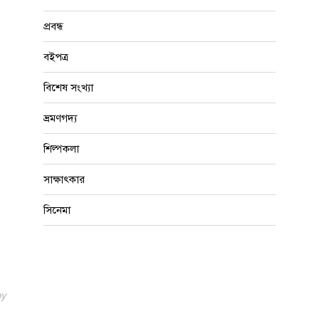
প্রবন্ধ
বইপত্র
বিশেষ সংখ্যা
ভ্রমণগদ্য
শিল্পকলা
সাক্ষাৎকার
সিনেমা
oy