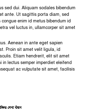
purus sed dui. Aliquam sodales bibendum
met ante. Ut sagittis porta diam, sed
as congue enim id metus bibendum id
etra vel luctus in, ullamcorper sit amet
acus. Aenean in ante eget sapien
Proin sit amet velit ligula, id
culis. Etiam hendrerit, elit sit amet
i in lectus semper imperdiet eleifend
sequat ac vulputate sit amet, facilisis
ঙ্ক্ষিত লেখা খুঁজুন