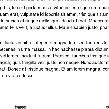
agittis, leo elit porta massa, vitae pellentesque urna 
am erat, vulputate id lobortis sit amet, tristique sit a
ida sapien et augue mollis gravida id at erat. Maecen
et felis velit, a luctus tellus. Mauris sapien justo, phar
n, luctus id nibh. Integer et magna leo, sed faucibus l
cenas in urna massa. In hac habitasse platea dictumst. 
 vel lorem tincidunt rutrum. Praesent faucibus tristique ia
gna, quis fringilla velit justo non neque. Nunc auctor m
 erat. Donec at tristique magna. Etiam lorem magna, con
na vitae ultrices.
বিষয়সমূহ
কা