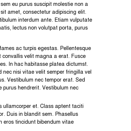
 sem eu purus suscipit molestie non a
 sit amet, consectetur adipiscing elit.
stibulum interdum ante. Etiam vulputate
atis, lectus non volutpat porta, purus
 fames ac turpis egestas. Pellentesque
t convallis velit magna a erat. Fusce
les. In hac habitasse platea dictumst.
ec nisi vitae velit semper fringilla vel
us. Vestibulum nec tempor erat. Sed
te purus hendrerit. Vestibulum nec
s ullamcorper et. Class aptent taciti
r. Duis in blandit sem. Phasellus
on eros tincidunt bibendum vitae