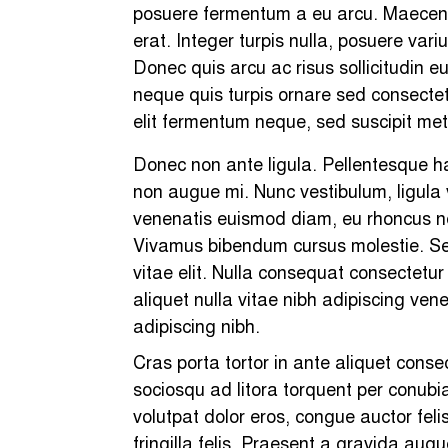
posuere fermentum a eu arcu. Maecenas
erat. Integer turpis nulla, posuere vari
Donec quis arcu ac risus sollicitudin 
neque quis turpis ornare sed consectetu
elit fermentum neque, sed suscipit met
Donec non ante ligula. Pellentesque h
non augue mi. Nunc vestibulum, ligula v
venenatis euismod diam, eu rhoncus neq
Vivamus bibendum cursus molestie. Sed l
vitae elit. Nulla consequat consectet
aliquet nulla vitae nibh adipiscing ven
adipiscing nibh.
Cras porta tortor in ante aliquet conse
sociosqu ad litora torquent per conubi
volutpat dolor eros, congue auctor fel
fringilla felis. Praesent a gravida augu