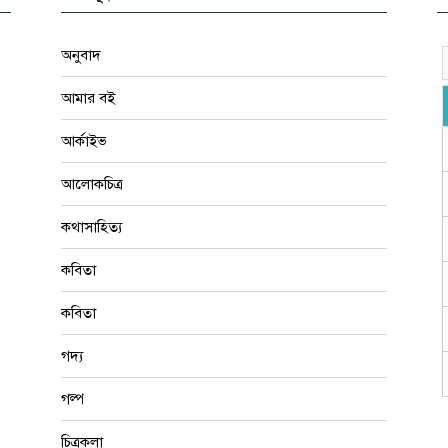
অনুবাদ
আমার বই
আর্কাইভ
আলোকচিত্র
কথাসাহিত্য
কবিতা
কবিতা
গদ্য
গল্প
চিত্রকলা