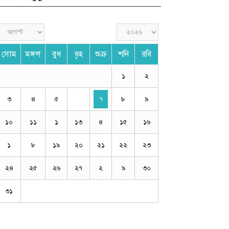
সোম
মঙ্গল
বুধ
বৃহ
শুক্র
শনি
রবি
১
২
৩
৪
৫
৭
৮
৯
১০
১১
১
১৩
৪
১৫
১৬
১
৮
১৯
২০
২১
২২
২৩
২৪
২৫
২৬
২৭
২
৯
৩০
৩১