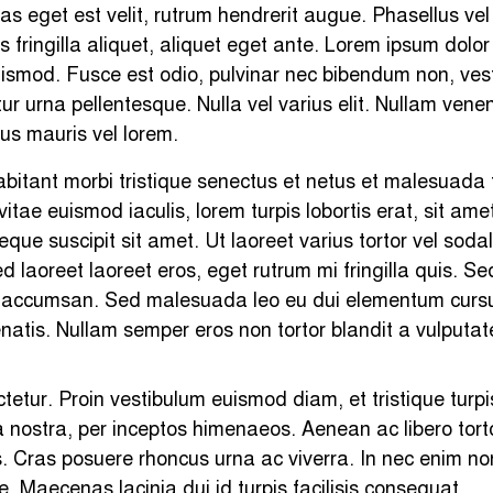
 eget est velit, rutrum hendrerit augue. Phasellus vel
us fringilla aliquet, aliquet eget ante. Lorem ipsum dolor
euismod. Fusce est odio, pulvinar nec bibendum non, ve
r urna pellentesque. Nulla vel varius elit. Nullam venen
us mauris vel lorem.
abitant morbi tristique senectus et netus et malesuada
itae euismod iaculis, lorem turpis lobortis erat, sit ame
ue suscipit sit amet. Ut laoreet varius tortor vel soda
aoreet laoreet eros, eget rutrum mi fringilla quis. Sed n
ur accumsan. Sed malesuada leo eu dui elementum curs
enatis. Nullam semper eros non tortor blandit a vulputa
ctetur. Proin vestibulum euismod diam, et tristique turpi
a nostra, per inceptos himenaeos. Aenean ac libero torto
is. Cras posuere rhoncus urna ac viverra. In nec enim n
e. Maecenas lacinia dui id turpis facilisis consequat.