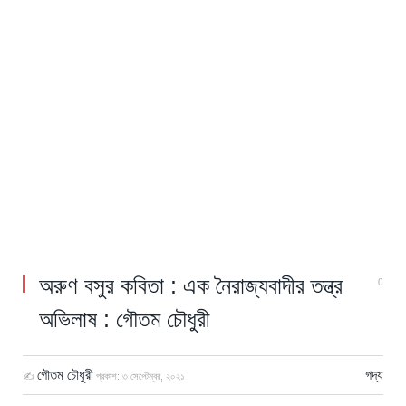
অরুণ বসুর কবিতা : এক নৈরাজ্যবাদীর তন্ত্র
0
অভিলাষ : গৌতম চৌধুরী
গৌতম চৌধুরী
গদ্য
✍
প্রকাশ:
৩ সেপ্টেম্বর, ২০২১