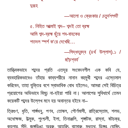
দুরূহ
—আলো ও ক্রেংকার /
চতুর্দশপদী
৫. নিহিত আত্মাই শব্দ– শব্দই তো ব্রহ্ম
আমি শব্দ-ব্রহ্ম ছুঁয়ে শব-বাহকের
শতদল স্পর্শ ক’রে দেখেছি…
—সিদ্ধদ্বন্দ্ব (৪র্থ উল্লাস).১ /
ষড়ৈশ্বর্য
তাত্ত্বিকভাবে শব্দের প্রতি এতদূর সংবেদনশীল এক কবি যে,
ব্যবহারিকভাবেও তাঁহার কাব্যশরীরে নানান বহুমুখী শব্দের এস্তেমাল
করিবেন, তাহা যুক্তির বশে স্বাভাবিক বোধ হইলেও, আমরা সেই বিচিত্র
প্রয়োগের অভিভাবে বিমূঢ় না-হইয়া পারি না। আলাপের সুবিধার্থে তেমন
কয়েকটি শব্দের উল্লেখ মনে হয় অবান্তর হইবে না–
ত্রিগুণ, ধৃতি, শার্ঙ্গধনু, পণব, তোষল, পৌর্ণমাসী, রাত্রিস্তোম, শলভ,
অধোক্ষজ, উল্মুক, পুংশ্চলী, ইলা, তিনাঞ্জলি, শৃঙ্গাটক, রাস্না, ষটচক্র,
কহ্লার, সুঁদি, জঙ্গডিঙা, অররু, আহরিৎ, বামোরু, মধূত্থ, ডিঙ্গর, যোষিৎ,