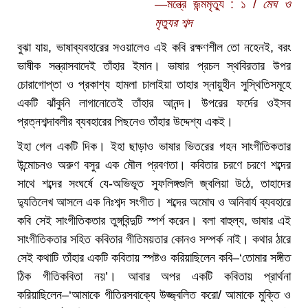
—মন্ত্রে জন্মমৃত্যু : ১ /
মেঘ ও
মৃত্যুর শব্দ
বুঝা যায়, ভাষাব্যবহারের সওয়ালেও এই কবি রক্ষণশীল তো নহেনই, বরং
ভাষীক সন্ত্রাসবাদেই তাঁহার ইমান। ভাষার প্রচল স্থবিরতার উপর
চোরাগোপ্তা ও প্রকাশ্য হামলা চালাইয়া তাহার স্নায়ুহীন সুস্থিতিসমূহে
একটি ঝাঁকুনি লাগানোতেই তাঁহার আনন্দ। উপরের ফর্দের ওইসব
প্রত্নশব্দাবলীর ব্যবহারের পিছনেও তাঁহার উদ্দেশ্য একই।
ইহা গেল একটি দিক। ইহা ছাড়াও ভাষার ভিতরের গহন সাংগীতিকতার
উন্মোচনও অরুণ বসুর এক মৌল প্রবণতা। কবিতার চরণে চরণে শব্দের
সাথে শব্দের সংঘর্ষে যে-অভিভূত স্ফুলিঙ্গগুলি জ্বলিয়া উঠে, তাহাদের
দ্যুতিলেখ আসলে এক নিঃশব্দ সংগীত। শব্দের অমোঘ ও অনিবার্য ব্যবহারে
কবি সেই সাংগীতিকতার তুঙ্গবিন্দুটি স্পর্শ করেন। বলা বাহুল্য, ভাষার এই
সাংগীতিকতার সহিত কবিতার গীতিময়তার কোনও সম্পর্ক নাই। কথার ঠারে
সেই কথাটি তাঁহার একটি কবিতায় স্পষ্টও করিয়াছিলেন কবি–‘তোমার সঙ্গীত
ঠিক গীতিকবিতা নয়’। আবার অপর একটি কবিতায় প্রার্থনা
করিয়াছিলেন–‘আমাকে গীতিরসবাক্যে উজ্জ্বলিত করো/ আমাকে মুক্তি ও