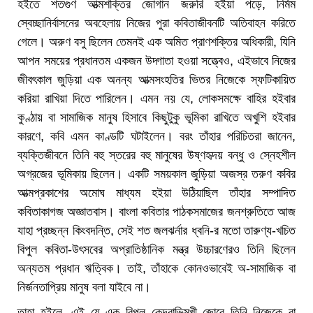
হইতে শতগুণ আত্মশক্তির জোগান জরুরি হইয়া পড়ে, নির্মম
স্বেচ্ছানির্বাসনের অবহেলায় নিজের পুরা কবিতাজীবনটি অতিবাহন করিতে
গেলে। অরুণ বসু ছিলেন তেমনই এক অমিত প্রাণশক্তির অধিকারী, যিনি
আপন সময়ের প্রধানতম একজন উদ্গাতা হওয়া সত্ত্বেও, এইভাবে নিজের
জীবৎকাল জুড়িয়া এক অনন্য আত্মসংহতির ভিতর নিজেকে স্ফটিকায়িত
করিয়া রাখিয়া দিতে পারিলেন। এমন নয় যে, লোকসমক্ষে বাহির হইবার
কুণ্ঠায় বা সামাজিক মানুষ হিসাবে কিছুটুকু ভূমিকা রাখিতে অখুশি হইবার
কারণে, কবি এমন কাণ্ডটি ঘটাইলেন। বরং তাঁহার পরিচিতরা জানেন,
ব্যক্তিজীবনে তিনি বহু স্তরের বহু মানুষের উষ্ণহৃদয় বন্ধু ও স্নেহশীল
অগ্রজের ভূমিকায় ছিলেন। একটি সময়কাল জুড়িয়া অজস্র তরুণ কবির
আত্মপ্রকাশের অমোঘ মাধ্যম হইয়া উঠিয়াছিল তাঁহার সম্পাদিত
কবিতাকাগজ অজ্ঞাতবাস। বাংলা কবিতার পাঠকসমাজের জনশ্রুতিতে আজ
যাহা প্রচ্ছন্ন কিংবদন্তি, সেই শত জলঝর্নার ধ্বনি-র মতো তারুণ্য-খচিত
বিপুল কবিতা-উৎসবের অপ্রাতিষ্ঠানিক মন্ত্র উচ্চারণেরও তিনি ছিলেন
অন্যতম প্রধান ঋত্বিক। তাই, তাঁহাকে কোনওভাবেই অ-সামাজিক বা
নির্জনতাপ্রিয় মানুষ বলা যাইবে না।
তাহা হইলে, এই যে এক বিপুল কেন্দ্রাভিমুখী জোরে তিনি নিজেকে বা