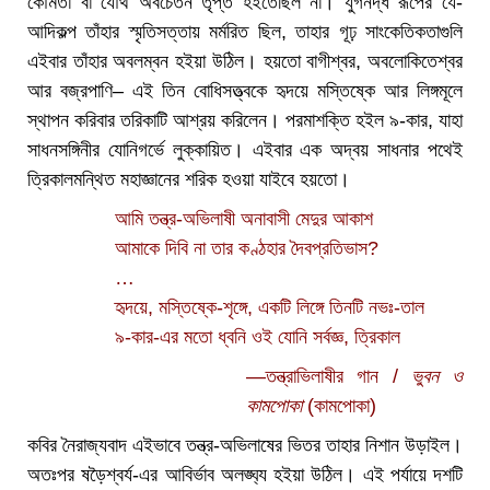
কৌমতা বা যৌথ অবচেতন তৃপ্ত হইতেছিল না। যুগনদ্ধ রূপের যে-
আদিকল্প তাঁহার স্মৃতিসত্তায় মর্মরিত ছিল, তাহার গূঢ় সাংকেতিকতাগুলি
এইবার তাঁহার অবলম্বন হইয়া উঠিল। হয়তো বাগীশ্বর, অবলোকিতেশ্বর
আর বজ্রপাণি– এই তিন বোধিসত্ত্বকে হৃদয়ে মস্তিষ্কে আর লিঙ্গমূলে
স্থাপন করিবার তরিকাটি আশ্রয় করিলেন। পরমাশক্তি হইল ৯-কার, যাহা
সাধনসঙ্গিনীর যোনিগর্ভে লুক্কায়িত। এইবার এক অদ্বয় সাধনার পথেই
ত্রিকালমন্থিত মহাজ্ঞানের শরিক হওয়া যাইবে হয়তো।
আমি তন্ত্র-অভিলাষী অনাবাসী মেদুর আকাশ
আমাকে দিবি না তার কণ্ঠহার দৈবপ্রতিভাস?
…
হৃদয়ে, মস্তিষ্কে-শৃঙ্গে, একটি লিঙ্গে তিনটি নভঃ-তাল
৯-কার-এর মতো ধ্বনি ওই যোনি সর্বজ্ঞ, ত্রিকাল
—তন্ত্রাভিলাষীর গান /
ভুবন ও
কামপোকা
(কামপোকা)
কবির নৈরাজ্যবাদ এইভাবে তন্ত্র-অভিলাষের ভিতর তাহার নিশান উড়াইল।
অতঃপর ষড়ৈশ্বর্য-এর আবির্ভাব অলঙ্ঘ্য হইয়া উঠিল। এই পর্যায়ে দশটি