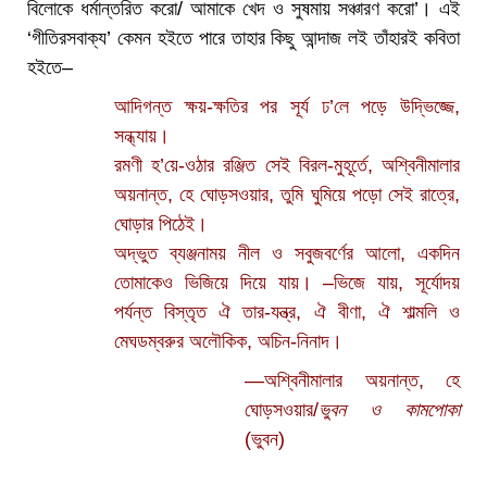
বিলোকে ধর্মান্তরিত করো/ আমাকে খেদ ও সুষমায় সঞ্চারণ করো’। এই
‘গীতিরসবাক্য’ কেমন হইতে পারে তাহার কিছু আন্দাজ লই তাঁহারই কবিতা
হইতে–
আদিগন্ত ক্ষয়-ক্ষতির পর সূর্য ঢ’লে পড়ে উদ্ভিজ্জে,
সন্ধ্যায়।
রমণী হ’য়ে-ওঠার রঞ্জিত সেই বিরল-মুহূর্তে, অশ্বিনীমালার
অয়নান্ত, হে ঘোড়সওয়ার, তুমি ঘুমিয়ে পড়ো সেই রাত্রে,
ঘোড়ার পিঠেই।
অদ্ভুত ব্যঞ্জনাময় নীল ও সবুজবর্ণের আলো, একদিন
তোমাকেও ভিজিয়ে দিয়ে যায়। –ভিজে যায়, সূর্যোদয়
পর্যন্ত বিস্তৃত ঐ তার-যন্ত্র, ঐ বীণা, ঐ শাল্মলি ও
মেঘডম্বরুর অলৌকিক, অচিন-নিনাদ।
—অশ্বিনীমালার অয়নান্ত, হে
ঘোড়সওয়ার/
ভুবন ও কামপোকা
(ভুবন)