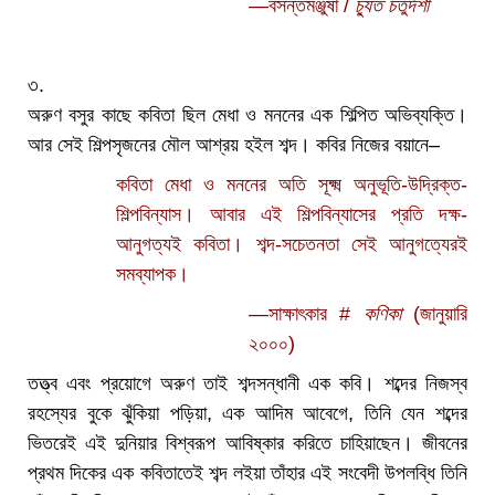
—বসন্তমঞ্জুষা /
চ্যুত চতুর্দশী
৩.
অরুণ বসুর কাছে কবিতা ছিল মেধা ও মননের এক শিল্পিত অভিব্যক্তি।
আর সেই শিল্পসৃজনের মৌল আশ্রয় হইল শব্দ। কবির নিজের বয়ানে–
কবিতা মেধা ও মননের অতি সূক্ষ্ম অনুভূতি-উদ্রিক্ত-
শিল্পবিন্যাস। আবার এই শিল্পবিন্যাসের প্রতি দক্ষ-
আনুগত্যই কবিতা। শব্দ-সচেতনতা সেই আনুগত্যেরই
সমব্যাপক।
—সাক্ষাৎকার #
কণিকা
(জানুয়ারি
২০০০)
তত্ত্ব এবং প্রয়োগে অরুণ তাই শব্দসন্ধানী এক কবি। শব্দের নিজস্ব
রহস্যের বুকে ঝুঁকিয়া পড়িয়া, এক আদিম আবেগে, তিনি যেন শব্দের
ভিতরেই এই দুনিয়ার বিশ্বরূপ আবিষ্কার করিতে চাহিয়াছেন। জীবনের
প্রথম দিকের এক কবিতাতেই শব্দ লইয়া তাঁহার এই সংবেদী উপলব্ধি তিনি