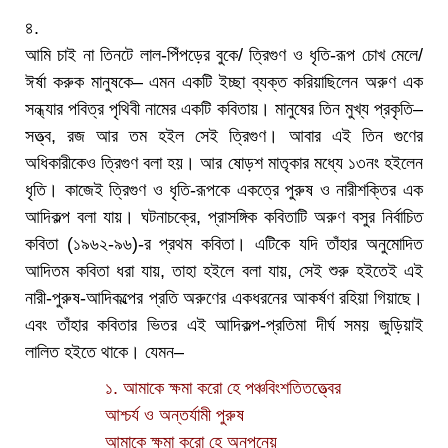
৪.
আমি চাই না তিনটে লাল-পিঁপড়ের বুকে/ ত্রিগুণ ও ধৃতি-রূপ চোখ মেলে/
ঈর্ষা করুক মানুষকে– এমন একটি ইচ্ছা ব্যক্ত করিয়াছিলেন অরুণ এক
সন্ধ্যার পবিত্র পৃথিবী নামের একটি কবিতায়। মানুষের তিন মুখ্য প্রকৃতি–
সত্ত্ব, রজ আর তম হইল সেই ত্রিগুণ। আবার এই তিন গুণের
অধিকারীকেও ত্রিগুণ বলা হয়। আর ষোড়শ মাতৃকার মধ্যে ১৩নং হইলেন
ধৃতি। কাজেই ত্রিগুণ ও ধৃতি-রূপকে একত্রে পুরুষ ও নারীশক্তির এক
আদিকল্প বলা যায়। ঘটনাচক্রে, প্রাসঙ্গিক কবিতাটি অরুণ বসুর নির্বাচিত
কবিতা (১৯৬২-৯৬)-র প্রথম কবিতা। এটিকে যদি তাঁহার অনুমোদিত
আদিতম কবিতা ধরা যায়, তাহা হইলে বলা যায়, সেই শুরু হইতেই এই
নারী-পুরুষ-আদিকল্পের প্রতি অরুণের একধরনের আকর্ষণ রহিয়া গিয়াছে।
এবং তাঁহার কবিতার ভিতর এই আদিকল্প-প্রতিমা দীর্ঘ সময় জুড়িয়াই
লালিত হইতে থাকে। যেমন–
১. আমাকে ক্ষমা করো হে পঞ্চবিংশতিতত্ত্বের
আশ্চর্য ও অন্তর্যামী পুরুষ
আমাকে ক্ষমা করো হে অনপনেয়