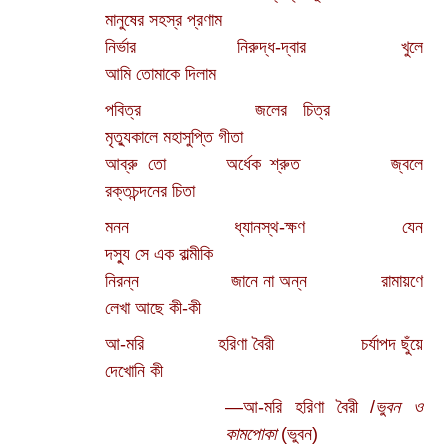
মানুষের সহস্র প্রণাম
নির্ভার
…………..
নিরুদ্ধ-দ্বার
………….
খুলে
আমি তোমাকে দিলাম
পবিত্র
…………..
জলের চিত্র
………….
মৃত্যুকালে মহাসুপ্তি গীতা
আব্রু তো
…….
অর্ধেক শ্রুত
…………
জ্বলে
রক্তচন্দনের চিতা
মনন
……………
ধ্যানস্থ-ক্ষণ
…………..
যেন
দস্যু সে এক বাল্মীকি
নিরন্ন
…………..
জানে না অন্ন
………..
রামায়ণে
লেখা আছে কী-কী
আ-মরি
………..
হরিণা বৈরী
………….
চর্যাপদ ছুঁয়ে
দেখোনি কী
—আ-মরি হরিণা বৈরী /
ভুবন ও
কামপোকা
(ভুবন)