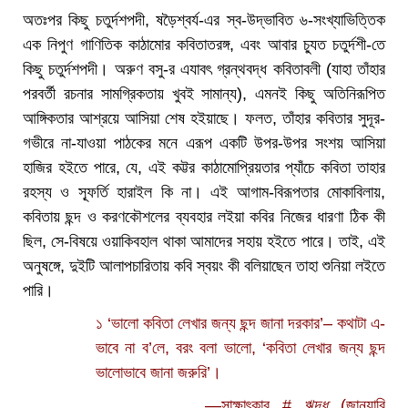
অতঃপর কিছু চতুর্দশপদী, ষড়ৈশ্বর্য-এর স্ব-উদ্ভাবিত ৬-সংখ্যাভিত্তিক
এক নিপুণ গাণিতিক কাঠামোর কবিতাতরঙ্গ, এবং আবার চ্যুত চতুর্দশী-তে
কিছু চতুর্দশপদী। অরুণ বসু-র এযাবৎ গ্রন্থবদ্ধ কবিতাবলী (যাহা তাঁহার
পরবর্তী রচনার সামগ্রিকতায় খুবই সামান্য), এমনই কিছু অতিনিরূপিত
আঙ্গিকতার আশ্রয়ে আসিয়া শেষ হইয়াছে। ফলত, তাঁহার কবিতার সুদূর-
গভীরে না-যাওয়া পাঠকের মনে এরূপ একটি উপর-উপর সংশয় আসিয়া
হাজির হইতে পারে, যে, এই কট্টর কাঠামোপ্রিয়তার প্যাঁচে কবিতা তাহার
রহস্য ও স্ফূর্তি হারাইল কি না। এই আগাম-বিরূপতার মোকাবিলায়,
কবিতায় ছন্দ ও করণকৌশলের ব্যবহার লইয়া কবির নিজের ধারণা ঠিক কী
ছিল, সে-বিষয়ে ওয়াকিবহাল থাকা আমাদের সহায় হইতে পারে। তাই, এই
অনুষঙ্গে, দুইটি আলাপচারিতায় কবি স্বয়ং কী বলিয়াছেন তাহা শুনিয়া লইতে
পারি।
১ ‘ভালো কবিতা লেখার জন্য ছন্দ জানা দরকার’– কথাটা এ-
ভাবে না ব’লে, বরং বলা ভালো, ‘কবিতা লেখার জন্য ছন্দ
ভালোভাবে জানা জরুরি’।
—সাক্ষাৎকার #
ঋদ্ধ
(জানুয়ারি