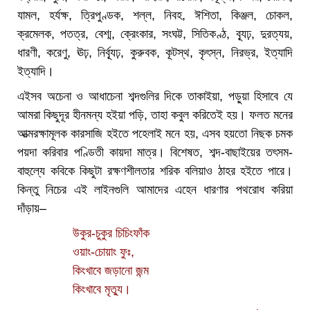
যামল, হর্যক্ষ, ত্রিপুণ্ডক, শল্ল, নিবহ, ঈশিতা, কিঞ্জল, চোকল,
ক্রমেলক, পতত্র, বেশ্ম, ক্রেংকার, সংঘট্ট, সিতিকণ্ঠ, ব্যূঢ়, দুরত্যয়,
ধারণী, করেণু, ঊঢ়, নির্ব্যূঢ়, কুরুবক, কূটস্থ, কৃৎস্ন, নিরভ্র, ইত্যাদি
ইত্যাদি।
এইসব অচেনা ও আধাচেনা শব্দগুলির দিকে তাকাইয়া, পড়ুয়া হিসাবে যে
আমরা কিছুদূর হীনমন্য হইয়া পড়ি, তাহা কবুল করিতেই হয়। ফলত মনের
আত্মরক্ষামূলক কারসাজি হইতে পহেলাই মনে হয়, এসব হয়তো নিছক চমক
পয়দা করিবার পণ্ডিতী কায়দা মাত্র। বিশেষত, শব্দ-বাছাইয়ের তৎসম-
বাহুল্যে কবিকে কিছুটা রক্ষণশীলতার শরিক বলিয়াও ঠাহর হইতে পারে।
কিন্তু নিচের এই লাইনগুলি আমাদের এহেন ধারণার পথরোধ করিয়া
দাঁড়ায়–
উকুর-চুকুর চিচিংফাঁক
ওয়াং-চোয়াং ফুঃ,
কিংখাবে জড়ানো জন্ম
কিংখাবে মৃত্যু।