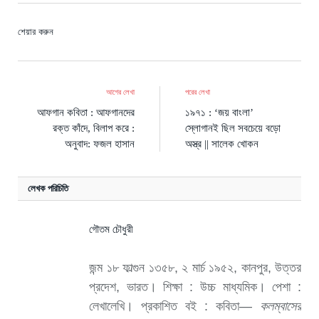
Twi
Fa
Pin
Li
Tu
Em
শেয়ার করুন
আগের লেখা
পরের লেখা
আফগান কবিতা : আফগানদের
১৯৭১ : ‘জয় বাংলা’
রক্ত কাঁদে, বিলাপ করে :
স্লোগানই ছিল সবচেয়ে বড়ো
অনুবাদ: ফজল হাসান
অস্ত্র || সালেক খোকন
লেখক পরিচিতি
গৌতম চৌধুরী
জন্ম ১৮ ফাল্গুন ১৩৫৮, ২ মার্চ ১৯৫২, কানপুর, উত্তর
প্রদেশ, ভারত। শিক্ষা : উচ্চ মাধ্যমিক। পেশা :
লেখালেখি। প্রকাশিত বই : কবিতা—
কলম্বাসের