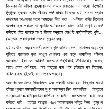
কিন্নরকণ্ঠী কণিকা বন্দ্যোপাধ্যায় ওরফে মোহরের গান সহসা কিশোরীর
টুক্‌টুকে ফ্রকের সমান কীভাবে হয়! ভাষার ভিতরের এই আপাত-সন্ত্রাস
নটরাজের তাণ্ডবের মতো আমাদের ভীত করে। এ-বিষয়ে কবির বিবেচনা
অবশ্য ছিল প্রাঞ্জল ও সুচিন্তিত–‘কতকাল আগে আমি নিপুণ হাতের/
কবিতায় বেঁচে থাকতে অথচ ভীষণ/ সন্ত্রাসে ভেঙেছি হার্দ্যকবিতার খুলি…
(অনুভাষ, প্রাগনুভাষ/
মেঘ ও মৃত্যুর শব্দ
)।
এই যে ভীষণ সন্ত্রাসে হার্দ্যকবিতার খুলি ভাঙিয়া ফেলা, আমাদের অভ্যস্ত
যুক্তির ঘরানাকে বুড়া আঙুল দেখাইয়া এক নতুন ভাষাবিশ্ব গড়িবার
আয়োজন, ইহা তো অন্বিষ্ট কবিতাতে পঁহুছিবারই তীর্থযাত্রা। আবার,
আগে যেমন দেখিয়াছে, সেই যাত্রার পদে পদে রহিয়াছে বহু বিবেচনা,
কবিতার কাছ হইতেই নানা সংকেত গ্রহণ।
অরুণের শুরুয়াতের দিনগুলিতে এবং পরবর্তী আরও বেশ কিছুকাল ধরিয়া
তাঁহার প্রধান সমসাময়িকদের মুখ্য অবলম্বন ছিল গদ্যভঙ্গিমা। এইসূত্রে
ভাস্কর-মানিক-কালীকৃষ্ণ-দেবারতি-র সেকালীন কবিতাগুলির কথা মনে
করিতে পারি। হয়তো অগ্রজ শঙ্খ-অলোকরঞ্জন-শক্তি-বিনয় প্রমুখের