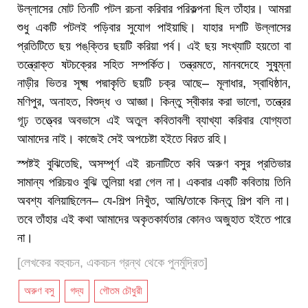
উল্লাসের মোট তিনটি পটল রচনা করিবার পরিকল্পনা ছিল তাঁহার। আমরা
শুধু একটি পটলই পড়িবার সুযোগ পাইয়াছি। যাহার দশটি উল্লাসের
প্রতিটিতে ছয় পঙ্‌ক্তির ছয়টি করিয়া পর্ব। এই ছয় সংখ্যাটি হয়তো বা
তন্ত্রোক্ত ষটচক্রের সহিত সম্পর্কিত। তন্ত্রমতে, মানবদেহে সুষুম্না
নাড়ীর ভিতর সূক্ষ্ম পদ্মাকৃতি ছয়টি চক্র আছে– মূলাধার, স্বাধিষ্ঠান,
মণিপুর, অনাহত, বিশুদ্ধ ও আজ্ঞা। কিন্তু স্বীকার করা ভালো, তন্ত্রের
গূঢ় তত্ত্বের অবভাসে এই অতুল কবিতাবলী ব্যাখ্যা করিবার যোগ্যতা
আমাদের নাই। কাজেই সেই অপচেষ্টা হইতে বিরত রহি।
স্পষ্টই বুঝিতেছি, অসম্পূর্ণ এই রচনাটিতে কবি অরুণ বসুর প্রতিভার
সামান্য পরিচয়ও বুঝি তুলিয়া ধরা গেল না। একবার একটি কবিতায় তিনি
অবশ্য বলিয়াছিলেন– যে-শিল্প নিখুঁত, আমি/তাকে কিন্তু শিল্প বলি না।
তবে তাঁহার এই কথা আমাদের অকৃতকার্যতার কোনও অজুহাত হইতে পারে
না।
[লেখকের বহুবচন, একবচন গ্রন্থ থেকে পুনর্মুদ্রিত]
অরুণ বসু
গদ্য
গৌতম চৌধুরী