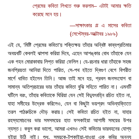
প্রেমের কবিতা লিখতে শুরু করলাম– এটাই আমার ক্ষতি
করেছে মনে হয়।
—সাক্ষাৎকার # এ মাসের কবিতা
(সেপ্টেম্বর-অক্টোবর ১৯৮৯)
এই যে, ‘মিষ্টি প্রেমের কবিতা’য় শক্তিক্ষয় তাঁহার অন্বিষ্ট কাব্যপ্রতিমার
অবয়বটি কেবলই ঝাপসা করিয়া দিবে, এহেন আশঙ্কার বোধ তাঁহাকে যেন
এক গহন মোরাকাবায় লিপ্ত করিয়া ফেলিল। যে-রচনার ধারা তাঁহাকে সহজ
জনপ্রিয়তা আনিয়া দিতে পারিত, সে-পথ হইতে দ্বিগুণ বেগে বিপরীত
মার্গে ধাবিত হইলেন তিনি। আজ তাই মনে হয়, প্রবল জনসংযোগ বা
সামান্য অতিপ্রচারের ভার তাঁহার কবিতা বুঝি সহিতে পারিত না। এমনটি
ঘটিলে বরং, তাঁহার কবিতাকে ঘিরিয়া যেন সেই বিদ্যুৎবহ্নি রচিত হইত না,
যাহা সমীহের উদ্রেক করিলেও, যেন বা কিছুটা ভয়প্রদ অভিব্যক্তিতে
তরল পাঠরুচিকে দৌড় করায়। সেই কবিতা রচিত হইত না, যাহার
রহস্যমোচনের ভার সমসময়ের হাত ফসকাইয়া আগামী সময়ের উপর
ন্যস্ত। কবুল করা ভালো, আমরা এখনও সেই কবিতার ভারবহনের যোগ্য
হইয়া উঠি নাই। শুধু, সময়কে-টপকাইয়া-যাওয়া এক কবির অনন্য