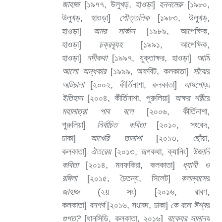
জাহাজ
[১৯৭৭, উলুখড়, হাওড়া]
হননমেরু
[১৯৮০,
উলুখড়, হাওড়া]
পৌত্তলিক
[১৯৮৩, উলুখড়,
হাওড়া]
অমর সার্কাস
[১৯৮৯, আপেক্ষিক,
হাওড়া]
চক্রব্যূহ
[১৯৯১, আপেক্ষিক,
হাওড়া]
নদীকথা
[১৯৯৭, যুক্তাক্ষর, হাওড়া]
আমি
আলো অন্ধকার
[১৯৯৯, অফবিট, কলকাতা]
সাঁঝের
আটচালা
[২০০২, কীর্তিনাশা, কলকাতা]
আধপোড়া
ইতিহাস
[২০০৪, কীর্তিনাশা, পুরুলিয়া]
অক্ষর শরীরে
মহামাত্রা পাব বলে
[২০০৬, কীর্তিনাশা,
পুরুলিয়া]
নির্বাচিত কবিতা
[২০১০, সংবেদ,
ঢাকা]
আখেরি তামাশা
[২০১৩, ছোঁয়া,
কলকাতা]
ঐতরেয়
[২০১৩, রূপকথা, ক্যানিং]
উজানি
কবিতা
[২০১৪, মনফকিরা, কলকাতা]
ধ্যানী ও
রঙ্গিলা
[২০১৫, চৈতন্য, সিলেট]
কলম্বাসের
জাহাজ
(২য় সং) [২০১৬, রাবণ,
কলকাতা]
বনপর্ব
[২০১৬, সংবেদ, ঢাকা]
কে বলে ঈশ্বর
গুপ্ত?
[ধানসিড়ি, কলকাতা, ২০১৬]
বাক্যের সামান্য