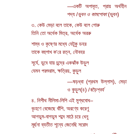
—একটি অপাবৃত, প্রায় অর্থহীন
পদ্য /
ভুবন ও কামপোকা
(ভুবন)
৩. কেউ মেড়া বলে তাকে, কেউ বলে গোরু
তিনি তো অর্ধেক মিত্র, অর্ধেক অররু
শাম্ব ও কৃষ্ণের মধ্যে যেটুকু ডহর
তাকে বহুশাখ ক’রে রত্ন, নৌবহর
সূর্যে, ডুবে যায় চন্দ্রে একঝাঁক উড়ুল
যেমন পরশুরাম, ক্ষত্রিয়, কুড়ুল
—ষড়ধ্বা (প্রথম উল্লাস), মেড়া
ও কুড়ুল(৪) /
ষড়ৈশ্বর্য
৪. নিশীথ নীলিমা-লিপি এই মুগ্ধবোধ–
বৃংহণে বেজেছে বাঁশি, অরণ্যে করেণু
আগডুম-বাগডুম শব্দে মাঠে চরে ধেনু
মূর্ছনা ব্যতীত শূন্যে জেনেছি সরোদ