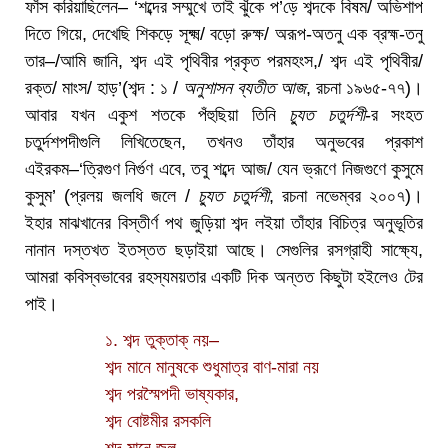
ফাঁস করিয়াছিলেন– ‘শব্দের সম্মুখে তাই ঝুঁকে প’ড়ে শব্দকে বিষম/ অভিশাপ
দিতে গিয়ে, দেখেছি শিকড়ে সূক্ষ্ম/ বড়ো রুক্ষ/ অরূপ-অতনু এক ব্রহ্ম-তনু
তার–/আমি জানি, শব্দ এই পৃথিবীর প্রকৃত পরমহংস,/ শব্দ এই পৃথিবীর/
রক্ত/ মাংস/ হাড়’(শব্দ : ১ /
অনুশাসন ব্যতীত আজ
, রচনা ১৯৬৫-৭৭)।
আবার যখন একুশ শতকে পঁহুছিয়া তিনি
চ্যুত চতুর্দশী
-র সংহত
চতুর্দশপদীগুলি লিখিতেছেন, তখনও তাঁহার অনুভবের প্রকাশ
এইরকম–‘ত্রিগুণ নির্গুণ এবে, তবু শব্দে আজ/ যেন ভ্রূণে নিজগুণে কুসুমে
কুসুম’ (প্রলয় জলধি জলে /
চ্যুত চতুর্দশী
, রচনা নভেম্বর ২০০৭)।
ইহার মাঝখানের বিস্তীর্ণ পথ জুড়িয়া শব্দ লইয়া তাঁহার বিচিত্র অনুভূতির
নানান দস্তখত ইতস্তত ছড়াইয়া আছে। সেগুলির রসগ্রাহী সাক্ষ্যে,
আমরা কবিস্বভাবের রহস্যময়তার একটি দিক অন্তত কিছুটা হইলেও টের
পাই।
১. শব্দ তুক্‌তাক্‌ নয়–
শব্দ মানে মানুষকে শুধুমাত্র বাণ-মারা নয়
শব্দ পরস্মৈপদী ভাষ্যকার,
শব্দ বোষ্টমীর রসকলি