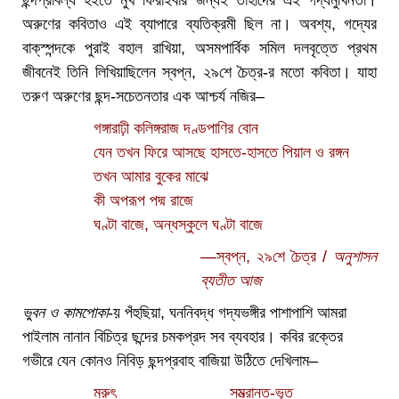
ছন্দপ্রাবল্য হইতে মুখ ফিরাইবার জন্যই তাঁহাদের এই গদ্যমুখিনতা।
অরুণের কবিতাও এই ব্যাপারে ব্যতিক্রমী ছিল না। অবশ্য, গদ্যের
বাক্‌স্পন্দকে পুরাই বহাল রাখিয়া, অসমপার্বিক সমিল দলবৃত্তে প্রথম
জীবনেই তিনি লিখিয়াছিলেন স্বপ্ন, ২৯শে চৈত্র-র মতো কবিতা। যাহা
তরুণ অরুণের ছন্দ-সচেতনতার এক আশ্চর্য নজির–
গঙ্গারাঢ়ী কলিঙ্গরাজ দণ্ডপাণির বোন
যেন তখন ফিরে আসছে হাসতে-হাসতে পিয়াল ও রঙ্গন
তখন আমার বুকের মাঝে
কী অপরূপ পদ্ম রাজে
ঘণ্টা বাজে, অন্ধস্কুলে ঘণ্টা বাজে
—স্বপ্ন, ২৯শে চৈত্র /
অনুশাসন
ব্যতীত আজ
ভুবন ও কামপোকা
-য় পঁহুছিয়া, ঘননিবদ্ধ গদ্যভঙ্গীর পাশাপাশি আমরা
পাইলাম নানান বিচিত্র ছন্দের চমকপ্রদ সব ব্যবহার। কবির রক্তের
গভীরে যেন কোনও নিবিড় ছন্দপ্রবাহ বাজিয়া উঠিতে দেখিলাম–
মরুৎ
…………….
সম্ভ্রান্ত-ভূত
………….