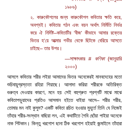
১৯৮৬)
২. কারুকৌশলের জন্য কারুকৌশল কবিতার ক্ষতি করে,
অবশ্যই। কবিতার গঠন এবং বয়ন অর্থাৎ নির্মিতি নির্ভর
করে ঐ নির্দিষ্ট–কবিতাটির ‘বীজ’ কীভাবে আমার রক্তের
ভিতর হ’য়ে আত্মার গভীর থেকে ছিটকে বেরিয়ে আসতে
চাইছে– তার উপর।
—সাক্ষাৎকার #
কণিকা
(জানুয়ারি
২০০০)
আসলে কবিতার শরীর লইয়া আমাদের ভিতর অনেকেরই মানবদেহের মতো
শুচিবায়ুগ্রস্ততা রহিয়া গিয়াছে। আলাদা করিয়া শরীরকে অতিরিক্ত
গুরুত্ব দেওয়ার কারণে, মনে হয় সেই বহুশ্রুত প্রশ্নটি মাঝে মাঝে
কবিতাপড়ুয়াদের প্রতিও আসমান হইতে ধাইয়া আসে– শরীর শরীর,
তোমার মন নাই কুসুম? একটি কবিতা রচিত হওয়ার মুহূর্তে তিনি যে নিজেই
তাঁহার শরীর-সংস্থান বাছিয়া লন, এই কথাটিতে গৈবি ছোঁয়া পাইয়া অনেকে
নাক শিটকান। কিন্তু খরগোশ ছানা ঠিক খরগোশ হইয়াই জন্মাইলে তাঁহারা