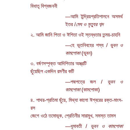
বিধাতৃ বিশ্বজননী
—আমি ইন্দ্রিয়প্রতিপালনে অসমর্থ
ইতর /
মেঘ ও মৃত্যুর শব্দ
২. আমি জানি পিতা ও ঈশিতা ওই স্তব্ধতার তন্ময়-চাহনি
—হে ভূতনিবহের শস্য /
ভুবন ও
কামপোকা
(ভুবন)
৩. বর্ষণসম্পৃক্ত আদিপিতার অস্ত্রটি
ছুঁয়েছিল একদিন রমণীর কটি
—পদ্মপত্রে জল /
ভুবন ও
কামপোকা
(কামপোকা)
৪. পাথর-প্রতিমা ছুঁয়ে, মিথ্যা কালো ঈশ্বরের রক্ত-মাংস-
রস
জেগে ওঠে তমোভূক, প্রেতিনীর সারামুখ, সমস্ত তামস
—ধূমাবতী /
ভুবন ও কামপোকা