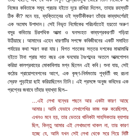
নিজের কবিতাকে সমূহ প্রচার হইতে দূরে রাখিয়া দিলেন, তাহার রহস্যটি
ঠিক কী? মনে হয়, ব্যক্তিত্বের ওই স্ফটিকীকরণ তাঁহার কাব্যাদর্শেরই
এক অমোঘ উপাদান। সেই নিভৃত নির্মোকের পরিচর্যাতেই হয়তো অরুণ
বসুর কবিতার চিরপথিক আত্মা ও ঘনসংহত কাব্যপ্রকরণটি গড়িয়া
উঠিয়াছে। আমাদের এহেন ধারণাটির সপক্ষে কবিজীবনের একটি সমাহিত
পর্যায়ের কথা স্মরণ করা যায়। বিগত শতকের সত্তর দশকের মাঝামাঝি
হইতে টানা প্রায় সাত বছর এক ঘনঘোর নৈঃশব্দের অতলে আত্মগোপন
করিয়া কালপ্রবাহের মোকাবিলায় মগ্ন ছিলেন এই কবি। শুনা যায়, সেই
কঠোর প্রায়োপবেশনের আগে, এক কৃষ্ণ-নির্মমতায় পূর্ব্বর্তী বহু রচনা
স্রেফ পুড়াইয়া ছাই করিয়াছিলেন তিনি। এই প্রসঙ্গে অনুজ কবিদের এক
প্রশ্নের জবাবে তাঁহার ব্যাখ্যা ছিল–
…এই লেখা বন্ধের পছনে আর একটা কারণ আছে
আমার। আমি যেভাবে লেখালেখির কাজ শুরু করেছিলাম,
এখনও মনে হয়, তার ভেতরে খানিকটা সাহসিকতার ব্যাপার
ছিল, কিন্তু আমার এই লেখাগুলো থাকল না, তার কারণ
হচ্ছে যে, আমি যখন সেই লেখা থেকে সরে গিয়ে মিষ্টি