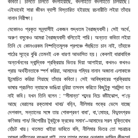
কবিতা। চলিতে চলিতে বদলাইয়াছে, বদলাইতে বদলাইতে চলিয়াছে।
এইভাবেই সারা জীবন ব্যাপী বিস্তারিত হইয়াছে রচনারীতি লইয়া তাঁহার
নানান নিরীক্ষা।
যেকোনও প্রকৃত সন্ন্যাসীই একজন শুদ্ধতম নৈরাজ্যবাদী। সেই অর্থে,
অরুণ বসুকেও আমরা নৈরাজ্যবাদী বলিতেই পারি। অন্তত কবিতা লইয়া
তিনি যে কোনওরকম নিষ্পত্তিমূলক প্রপঞ্চে পঁহুছিতে চান নাই, তাঁহাকে
পাঠের সূত্রে বুঝি তেমনই এক ধারণা আভাসিত হয়। কেবলই ধারাবাহিক
অন্তর্খননের দ্বান্দ্বিক প্রক্রিয়ার ভিতর দিয়া আগাইয়া, কখনও কখনও
প্রায় অর্থহীনতাকে স্পর্শ করিয়া, আমাদের গম্যির নানান অজানা এলাকাকে
উন্মোচিত করিয়া গিয়াছে তাঁহার কবিতা। সেই আবিষ্কারের প্রক্রিয়ায়
ভাষার প্রচলিত ন্যায়কে ভাঙিয়া চুরিয়া তসনস করিতে কিছুটুকু শরমিন্দা হন
নাই কবি। যখন তিনি বলেন : ‘‘সীমান্ত’ শব্দের নিচে কাঁটাঝোপ, প’ড়ে
আছে বেরালের রক্তমাখা থাবা/ বহ্নি, নীলিমার শুক্রে ভেসে যাচ্ছে
দেশকাল, সন্তানের সঙ্গে তার শোকপ্রবণ বাবা’, বা,‘মোহর, বিদ্যুৎপ্রভ
কণিকার গান/ কিশোরীর টুক্‌টুকে ফ্রকের সমান’–আমাদের সরল যুক্তিবোধ
হোঁচট খায়। থতমত খাইয়া ভাবিতে বসি, নীলিমার ভিতর তো সচরাচর
আমরা নারীত্বের ব্যঞ্জনা পাই, তবে তাহার শুক্রে দেশকাল ভাসিল কীরূপে!