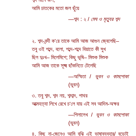
শব্দ মানে জল,
আমি চাতকের মতো জল ছুঁয়ে
—শব্দ : ২ /
মেঘ ও মৃত্যুর শব্দ
২. শব্দ-বন্দী ক’রে তাকে আমি আজ আগুন জ্বেলেছি–
তবু ওই শব্দে, বলো, শব্দে-শব্দে বিয়াতে কী সুখ
ছিল দুঃখ– মিলেমিশে; কিছু ভূষি– মিশুক মিশুক
আমি আজ তাকে সূক্ষ্ম ছাঁকনিতে টেলেছি
—অস্মিতা /
ভুবন ও কামপোকা
(ভুবন)
৩. তবু শব্দ, শব্দ নয়, শব্দাব্দ, পাথর
আত্মহত্যা লিখে রেখে চ’লে যায় এই সব আদিম-অক্ষর
—শিলালেখ /
ভুবন ও কামপোকা
(ভুবন)
৪. কিছু না-জেনেও আমি বুঝি এই ভাষাব্যবহার/ বড়োই