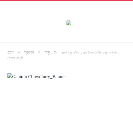
»
»
»
হোম
প্রবন্ধ
গদ্য
অরুণ বসুর কবিতা : এক নৈরাজ্যবাদীর তন্ত্র অভিলাষ :
গৌতম চৌধুরী
অলংকরণ : বিধান সাহা