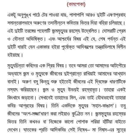
(কামপোকা)
একটু অনুপুঙ্খ পাঠে টের পাওয়া যায়, পাশাপাশি আরও দুইটি এষণাপ্রবাহ
সমান্তরালভাবে অরুণের তদানীন্তন কবিতার ভিতর দিয়া বহিয়া চলিয়াছে।
এই দুইটি তরঙ্গের পহেলাটি জন্মমৃত্যুর রহস্যে উদ্বেলিত। দোসরাটি প্রেম
ও যৌনতা অভিষিক্ত। এবং আশ্চর্যের বিষয় এই যে, শেষ পর্যন্ত এই
দুইটি ধারাই যেন একাকার হইয়া পূর্বোক্ত আদিকল্পের তন্ত্রাভিলাষে বিলীন
হইয়াছে।
মৃত্যুচিন্তা কবিদের এক প্রিয় বিষয়। তবে আমরা তো আমাদের আটপৌরে
অভ্যাসে জন্ম ও মৃত্যুকে জীবনের দুইপ্রান্তে রাখিয়াই আমাদের আখ্যান
বানাই। অরুণ বসু কিন্তু শুরু হইতেই জীবনের এই দ্বিমেরু ধারণাটিকে
নস্যাৎ করিয়াছেন। জন্ম ও মৃত্যু উভয়ই রহস্যাবৃত। তাহারা একই
কিংখাবে জড়ানো। সেখানেই তাহাদের মিল, এবং তাই যৌথভাবেই তাহারা
কবির আগ্রহের বিষয়। তিনি একদিকে মৃত্যুর ‘মহান-কাঙাল’। তবু
জীবনের ‘অংশ-মজ্জা’ধারণ করা লইয়াও কুণ্ঠিত নন। জন্মমৃত্যুর রহস্যের
ভিতর তিনি কখনও বা নিজেকে কালো পোশাক পরিয়া হাঁটিয়া যাইতে
দেখেন। ঘাতকের প্রতি আদিকবির সেই নিষেধ– মা নিষাদ-এর সূত্রে