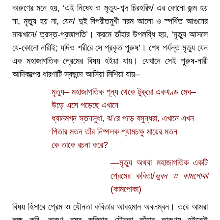
অরুণের মনে হয়, ‘এই নিষেধ ও মৃত্যু-শব্দ চিরহরিৎ/ এর কোনো জন্ম হয়
না, মৃত্যু হয় না, যেন/ দুই বিপরীতমুখী নরম আলো ও স্পর্ধিত আগুনের
মাঝখানে/ ত্রস্ত-প্রজাপতি’। ক্রমে তাঁহার উপলব্ধি হয়, ‘মৃত্যু আসলে
যে-কোনো নারীই; যদিও শরীরে সে প্রকৃত পুরুষ’। শেষ পর্যন্ত মৃত্যু যেন
এক মহাজাগতিক প্রেমের বিষয় হইয়া যায়। যেখানে সেই পুরুষ-নারী
আদিকল্পের ধারণাটি স্বছন্দে আসিয়া মিশিয়া যায়–
মৃত্যু– মহাজাগতিক শূন্য থেকে টুক্‌রো একখণ্ড মেঘ–
উড়ে এসে পড়েছে এখানে
ধ্যানমগ্ন স্তনসুধা, ঝ’রে পড়ে বসুন্ধরা, এখানে এখন
পিতার মতন তাঁর নিষ্পলক শ্যামচক্ষু মায়ের মতন
কে তাকে রচনা করে?
—মৃত্যু অথবা মহাজাগতিক একটি
প্রেমের কবিতা/
ভুবন ও কামপোকা
(কামপোকা)
বিষয় হিসাবে প্রেম ও যৌনতা কবিতার আবহমান অবলম্বন। তবে আমরা