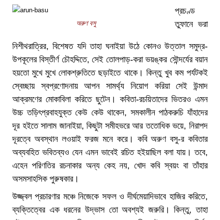
প্রচণ্ড
অরুণ বসু
তুফানে ভরা
নিশীথরাত্রির, বিশেষত যদি তাহা ঘনাইয়া উঠে কোনও উত্তাল সমুদ্র-
উপকূলের বিস্তীর্ণ চৌহদ্দিতে, সেই তোলপাড়-করা ভয়ঙ্কর সৌন্দর্যের বয়ান
হয়তো মুখে মুখে লোকশ্রুতিতে ছড়াইতে থাকে। কিন্তু খুব কম পর্যটকই
স্বেচ্ছায় স্বপ্রণোদনায় আপন সামর্থ্য নিয়োগ করিয়া সেই উন্মাদ
আক্রমণের মোকাবিলা করিতে ছুটেন। কবিতা-রচয়িতাদের ভিতরও এমন
উচ্চ তড়িৎপ্রবাহযুক্ত কেউ কেউ থাকেন, সমকালীন পাঠকরুচি যাঁহাদের
দূর হইতে সালাম জানাইয়া, কিছুটা সমীহভরে আর ততোধিক ভয়ে, নিরাপদ
দূরত্বে অবস্থান লওয়াই ফরজ মনে করে। কবি অরুণ বসু-র কবিতার
অব্যবহিত ভবিতব্যও যেন এমন ভাবেই রচিত হইয়াছিল বলা যায়। তবে,
এহেন পরিণতির রচনাকার অন্য কেহ নয়, খোদ কবি স্বয়ং বা তাঁহার
অসমসাহসিক পুরুষকার।
উজ্জ্বল প্রচারণার মঞ্চে নিজেকে সফল ও দীর্ঘমেয়াদিভাবে হাজির করিতে,
ব্যক্তিত্বের এক ধরনের উদ্ভাস তো অবশ্যই জরুরি। কিন্তু, তাহা