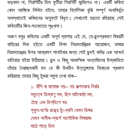
ভড়কান না, গিরগিটির ডিম ফুটিয়া গিরগিটি জন্মিলেও না। একটি কবিতা
কোন আঙ্গিকে লিখিত হইবে, তাহার নির্দেশিকা বুঝি সম্পূর্ণ অনাবির্ভূত
অবস্থাতেই কবিমনের অস্ফুটে বিধৃত। সেখানেই হয়তো রহিয়াছে সেই
কবিতাটির জিন-সংকেতের শৃঙ্খলা।
অরুণ বসুর কবিতায় একটি অপূর্ব ব্যাপার এই যে, যে-ছন্দপ্রকরণ বিষয়টি
বাহিরের দিক হইতে একটি বিশদ নিয়মতান্ত্রিক আয়োজন, ভাষার
নিয়মতন্ত্রের উপর আক্রমণ শানাইবার জন্য সেই ছন্দই কবির এক আশ্চর্য
হাতিয়ার হইয়া উঠিয়াছে। ছন্দ ও কিছু আকস্মিক অন্তমিলের উস্কানিতে
তাঁহার নৈরাজ্যবাদী মন যে কী উড্ডীন উত্তুঙ্গতায় নিজেকে প্রকাশ
করিয়াছে তাহার কিছু টুকরা নমুনা দেখা যাক–
১. বাঁশি বা বামোরু নয়– নয় কল্পতরুর নির্ঝর
মধুত্থে ডিম্বাণু সম, ছিল মাটকোঠা মম,
ঐছে এক ডিগ্‌ডিগে ঘর
পৃথুল-বর্ণের রন্ধ্রে টুং-ধ্বনি যেমন ডিঙ্গর
যেমন অলীক-স্বর্গে অলৌকিক লিঙ্গরাজ
মাঠে পাড়ে ডিম