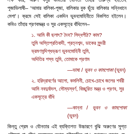
লক্ষ করি, অরুণ বসুর কবিতার যৌনতা তাঁহার তারুণ্য হইতেই
পূজাভিলাষী– ‘আমার বালিকা-পূজা, বালিকার বুক ছুঁয়ে বালিকার সন্নিধানে
মেশা’। ক্রমে সেই বালিকা একদিন ভুবনমোহিনীতে বিকশিত হইলেন।
কবিও তাঁহার প্রণবমন্ত্র ও সুর একসূত্রে বাঁধিলেন–
১. আমি কী ছলাৎ? দৈব? সিদ্ধপীঠ? কাম?
তুমি অস্তিপ্রতিবাদী, প্রত্নশব্দ, ডাকের সুন্দরী
ভ্রমণসন্দিগ্ধভ্রূণ ভুবনমোহিনী তুমি,
অদিতির শস্য তুমি, তোমাকে প্রণাম
—ভাষা /
ভুবন ও কামপোকা
(ভুবন)
২. হরিদ্রাবর্ণের আলো, কমলিনী, চোখে-চোখে জলের শর্বরী
আমি নবদুর্বাদল, সৌম্যস্বর্ণ, বিচ্ছুরিত মন্ত্র ও প্রণব, সুর
একসূত্রে বাঁধি
—কান্না /
ভুবন ও কামপোকা
(ভুবন)
কিন্তু প্রেম ও যৌনতার এই ব্যক্তিগত উচ্চারণে বুঝি অরুণের সুপ্ত