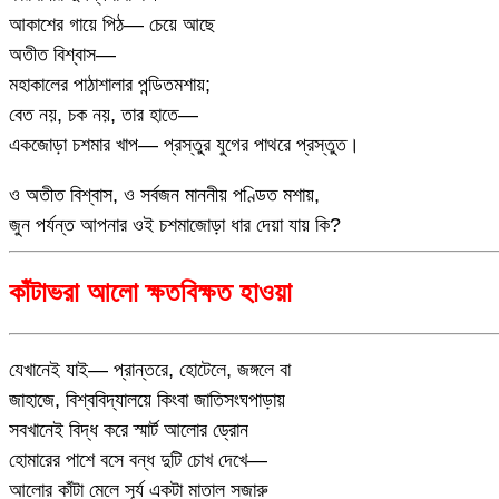
আকাশের গায়ে পিঠ— চেয়ে আছে
অতীত বিশ্বাস—
মহাকালের পাঠাশালার পন্ডিতমশায়;
বেত নয়, চক নয়, তার হাতে—
একজোড়া চশমার খাপ— প্রস্তুর যুগের পাথরে প্রস্তুত।
ও অতীত বিশ্বাস, ও সর্বজন মাননীয় পণ্ডিত মশায়,
জুন পর্যন্ত আপনার ওই চশমাজোড়া ধার দেয়া যায় কি?
কাঁটাভরা আলো ক্ষতবিক্ষত হাওয়া
যেখানেই যাই— প্রান্তরে, হোটেলে, জঙ্গলে বা
জাহাজে, বিশ্ববিদ্যালয়ে কিংবা জাতিসংঘপাড়ায়
সবখানেই বিদ্ধ করে স্মার্ট আলোর ড্রোন
হোমারের পাশে বসে বন্ধ দুটি চোখ দেখে—
আলোর কাঁটা মেলে সূর্য একটা মাতাল সজারু