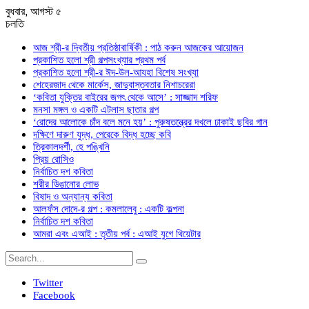
বুধবার, আগস্ট ৫
চলতি
আজ শ্রী-র দ্বিতীয় প্রতিষ্ঠাবার্ষিকী : পাঠ করুন আজকের আয়োজন
প্রকাশিত হলো শ্রী গল্পসংখ্যার প্রথম পর্ব
প্রকাশিত হলো শ্রী-র ঈদ-উল-আযহা বিশেষ সংখ্যা
শেহেরজাদ থেকে মার্কেস, জাদুবাস্তবতার নিশাচরেরা
‘কবিতা যুক্তির বাইরের জগৎ থেকে আসে’ : সাজ্জাদ শরিফ
মনসা মঙ্গল ও একটি এটলাস ছাতার গল্প
‘রোদের আলোকে চাঁদ বলে মনে হয়’ : পুরুষতন্ত্রের দখলে ঢাকাই ছবির গান
দক্ষিণে দারুণ যুদ্ধ, পেরেকে বিদ্ধ হচ্ছে কবি
ত্রিকালদর্শী, হে পঙ্খিনি
প্রিয় রোসিও
নির্বাচিত দশ কবিতা
শরীর ডিঙানোর লোভ
বিষাদ ও অন্যান্য কবিতা
আলফঁস দোদে-র গল্প : কমলালেবু : একটি কল্পনা
নির্বাচিত দশ কবিতা
আমরা এবং এআই : তৃতীয় পর্ব : এআই যুগে থিয়েটার
Twitter
Facebook