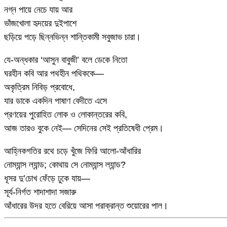
নগ্ন পায়ে নেচে যায় আর
ভাঁজখোলা হৃদয়ের দুইপাশে
ছড়িয়ে পড়ে ছিন্নভিন্ন শান্তিকামী সবুজাভ চারা।
যে-অন্ধকার ‘আসুন বাবুজী’ বলে ডেকে নিতো
ঘরহীন কবি আর পথহীন পথিককে—
অকৃত্রিম নিবিড় প্রবোধে,
যার ডাকে একদিন পাষাণ বেদীতে এসে
প্রণয়ের পুরোহিত লোক ও লোকান্তরের কবি,
আজ তারও বুকে নেই— সেদিনের সেই প্রতিষেধী প্রেম।
আহ্নিকগতির রথে চড়ে খুঁজে ফিরি আলো-আঁধারির
নোম্যান্স ল্যান্ড; কোথায় সে নোম্যান্স ল্যান্ড?
ধূসর দু’চোখ ফেঁড়ে ঢুকে যায়—
সূর্য-নির্গত শাদাশাদা সজারু
আঁধারের উদর হতে বেরিয়ে আসা পরাক্রান্ত শুয়োরের পাল।