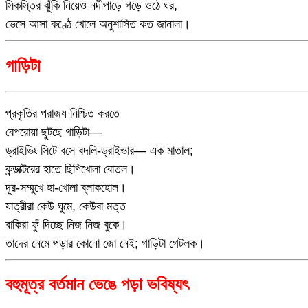
সিকস্তির ঝুঁকি নিয়েও নদীপাড়ে গড়ে ওঠে ঘর,
ভেসে আসা কণ্ঠে খোলে অনুশাসিত কত জানালা।
গাড়িটা
প্রকৃতির পরাজয নিশ্চিত করতে
বেপরোয়া ছুটছে গাড়িটা—
ড্রাইভিং সিটে বসে বদলি-ড্রাইভার— এক মাতাল;
কন্ডাক্টরের হাতে ছিপিখোলা বোতল।
দূর-সম্মুখে হা-খোলা ব্লাকহোল।
যাত্রীরা কেউ ঘুমে, কেউবা মত্ত
বাকিরা ফুঁ দিচ্ছে নিজ নিজ বুকে।
তাদের নেমে পড়ার কোনো জো নেই; গাড়িটা গেটলক।
বহুমূত্র বর্তমান ভেঙে পড়া ভবিষ্যৎ