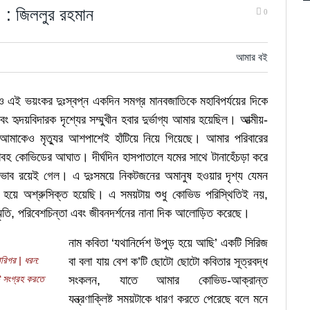
’ : জিললুর রহমান
0
আমার বই
এই ভয়ংকর দুঃস্বপ্ন একদিন সমগ্র মানবজাতিকে মহাবিপর্যয়ের দিকে
হৃদয়বিদারক দৃশ্যের সম্মুখীন হবার দুর্ভাগ্য আমার হয়েছিল। আত্মীয়-
্তে আমাকেও মৃত্যুর আশপাশেই হাঁটিয়ে নিয়ে গিয়েছে। আমার পরিবারের
হ কোভিডের আঘাত। দীর্ঘদিন হাসপাতালে যমের সাথে টানাহেঁচড়া করে
্রভাব রয়েই গেল। এ দুঃসময়ে নিকটজনের অমানুষ হওয়ার দৃশ্য যেমন
্ধ হয়ে অশ্রুসিক্ত হয়েছি। এ সময়টায় শুধু কোভিড পরিস্থিতিই নয়,
ৃতি, পরিবেশচিন্তা এবং জীবনদর্শনের নানা দিক আলোড়িত করেছে।
নাম কবিতা ‘যথানির্দেশ উপুড় হয়ে আছি’ একটি সিরিজ
ারিগর | ধরন:
বা বলা যায় বেশ ক’টি ছোটো ছোটো কবিতার সূত্রবদ্ধ
টি সংগ্রহ করতে
সংকলন, যাতে আমার কোভিড-আক্রান্ত
যন্ত্রণাক্লিষ্ট সময়টাকে ধারণ করতে পেরেছে বলে মনে