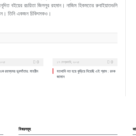
নূদিত বইয়ের রচয়িতা জিললুর রহমান। নাজিম হিকমতের রুবাইয়াতগুলি
 করেন। তিনি একজন চিকিৎসকও।
0
0
 ২০২৫
১৭ ফেব্রুয়ারি, ২০২৫
 রহস্যময় ডুবসাঁতার : মাহরীন
যতখানি নত হয়ে কুড়িয়ে নিয়েছি এই গ্রাম : রনক
জামান
বিষয়সমূহ
কা