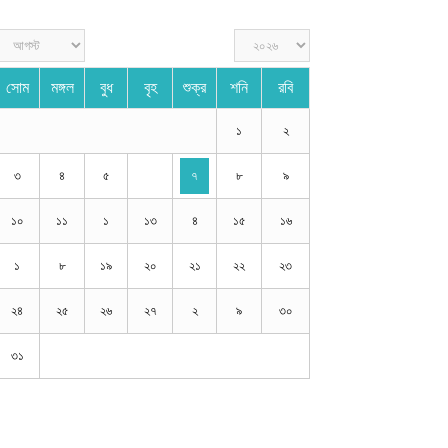
সোম
মঙ্গল
বুধ
বৃহ
শুক্র
শনি
রবি
১
২
৩
৪
৫
৭
৮
৯
১০
১১
১
১৩
৪
১৫
১৬
১
৮
১৯
২০
২১
২২
২৩
২৪
২৫
২৬
২৭
২
৯
৩০
৩১