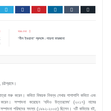
Twitter
Facebook
Pinterest
LinkedIn
Tumblr
Email
া
পরের লেখা
হ
‘নীল ইগুয়ানা’ প্রসঙ্গে : লায়লা ফারজানা
উ
চট্টগ্রামে।
ত্রা শুরু করেন। কবিতা বিষয়ক নিবন্ধ লেখার পাশাপাশি কবিতা এবং
ুবাদ করেন। সম্পাদনা করেছেন ‘যদিও উত্তরমেঘ’ (২০১৭) নামের
সম্পাদনা পরিষদের সদস্য (১৯৯২-২০০৫) ছিলেন। ৭টি কবিতার বই,