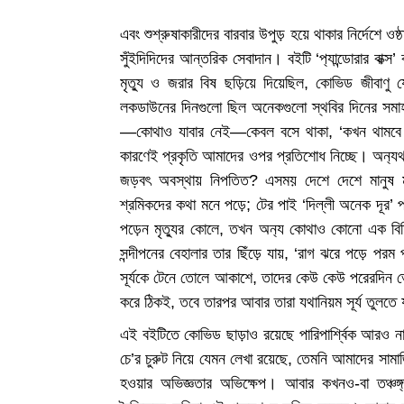
এবং শুশ্রুষাকারীদের বারবার উপুড় হয়ে থাকার নির্দেশে ওষ্
সুঁইদিদিদের আন্তরিক সেবাদান। বইটি ‘প‍্যান্ডোরার বাক্স
মৃত‍্যু ও জরার বিষ ছড়িয়ে দিয়েছিল, কোভিড জীবাণু 
লকডাউনের দিনগুলো ছিল অনেকগুলো স্থবির দিনের সমাহার।
—কোথাও যাবার নেই—কেবল বসে থাকা, ‘কখন থামবে কো
কারণেই প্রকৃতি আমাদের ওপর প্রতিশোধ নিচ্ছে। অন‍্যথা
জড়বৎ অবস্থায় নিপতিত? এসময় দেশে দেশে মানুষ 
শ্রমিকদের কথা মনে পড়ে; টের পাই ‘দিল্লী অনেক দূর’ প্
পড়েন মৃত‍্যুর কোলে, তখন অন‍্য কোথাও কোনো এক বি
সন্দীপনের বেহালার তার ছিঁড়ে যায়, ‘রাগ ঝরে পড়ে পরম
সূর্যকে টেনে তোলে আকাশে, তাদের কেউ কেউ পরেরদিন
করে ঠিকই, তবে তারপর আবার তারা যথানিয়ম সূর্য তুলতে
এই বইটিতে কোভিড ছাড়াও রয়েছে পারিপার্শ্বিক আরও 
চে’র চুরুট নিয়ে যেমন লেখা রয়েছে, তেমনি আমাদের সামাজ
হওয়ার অভিজ্ঞতার অভিক্ষেপ। আবার কখনও-বা তঞ্চঙ্গ