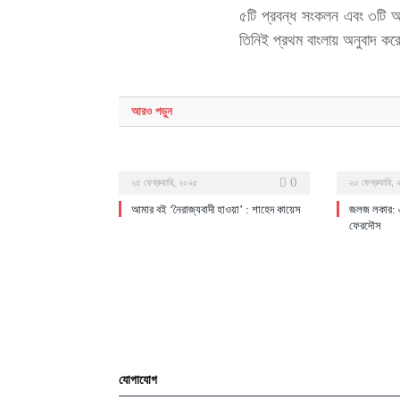
৫টি প্রবন্ধ সংকলন এবং ৩টি অ
তিনিই প্রথম বাংলায় অনুবাদ
আরও
পড়ুন
0
২৫ ফেব্রুয়ারি, ২০২৫
২০ ফেব্রুয়ারি,
আমার বই ‘নৈরাজ্যবাদী হাওয়া’ : শাহেদ কায়েস
জলজ লকার: এক
ফেরদৌস
যোগাযোগ