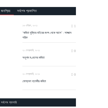
জনপ্রিয়
সর্বশেষ প্রকাশিত
১৬ এপ্রিল, ২০২১
1
‘কবিতা যুক্তির বাইরের জগৎ থেকে আসে’ : সাজ্জাদ
শরিফ
২১ ফেব্রুয়ারি, ২০২১
0
অনুপম মণ্ডলের কবিতা
২১ ফেব্রুয়ারি, ২০২১
0
মোস্তফা হামেদীর কবিতা
সর্বশেষ গ্যালারি