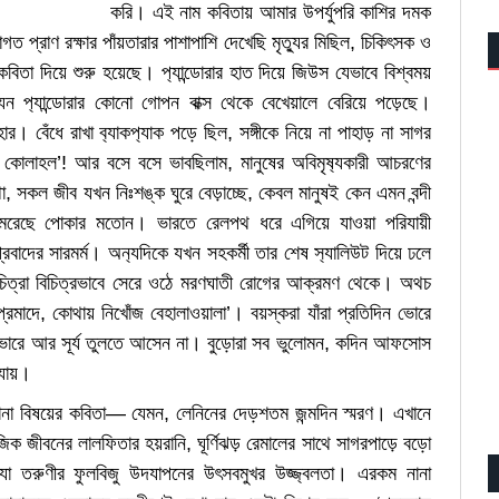
করি। এই নাম কবিতায় আমার উপর্যুপরি কাশির দমক
ঠাগত প্রাণ রক্ষার পাঁয়তারার পাশাপাশি দেখেছি মৃত‍্যুর মিছিল, চিকিৎসক ও
’ কবিতা দিয়ে শুরু হয়েছে। প‍্যান্ডোরার হাত দিয়ে জিউস যেভাবে বিশ্বময়
যেন প‍্যান্ডোরার কোনো গোপন বাক্স থেকে বেখেয়ালে বেরিয়ে পড়েছে।
 বেঁধে রাখা ব‍্যাকপ‍্যাক পড়ে ছিল, সঙ্গীকে নিয়ে না পাহাড় না সাগর
লাহল’! আর বসে বসে ভাবছিলাম, মানুষের অবিমৃষ‍্যকারী আচরণের
, সকল জীব যখন নিঃশঙ্ক ঘুরে বেড়াচ্ছে, কেবল মানুষই কেন এমন বন্দী
মরেছে পোকার মতোন। ভারতে রেলপথ ধরে এগিয়ে যাওয়া পরিযায়ী
রবাদের সারমর্ম। অন‍্যদিকে যখন সহকর্মী তার শেষ স‍্যালিউট দিয়ে ঢলে
চিত্রা বিচিত্রভাবে সেরে ওঠে মরণঘাতী রোগের আক্রমণ থেকে। অথচ
 প্রমাদে, কোথায় নিখোঁজ বেহালাওয়ালা’। বয়স্করা যাঁরা প্রতিদিন ভোরে
 ভোরে আর সূর্য তুলতে আসেন না। বুড়োরা সব ভুলোমন, কদিন আফসোস
 যায়।
নানা বিষয়ের কবিতা— যেমন, লেনিনের দেড়শতম জন্মদিন স্মরণ। এখানে
িক জীবনের লালফিতার হয়রানি, ঘূর্ণিঝড় রেমালের সাথে সাগরপাড়ে বড়ো
্যা তরুণীর ফুলবিজু উদযাপনের উৎসবমুখর উজ্জ্বলতা। এরকম নানা