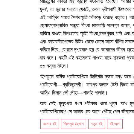
বৈচিত্র্যের কবিতা এই গ্রন্থে সংকলিত হয়েছে। আমার জ
ফুল’, যা জুনের সকালে ফোটে, তখন দ্বীপবাসী উৎসবের 
এই অস্থির সময়ে শৈশবস্মৃতি আঁকড়ে ধরেছে বহুবার। আম
জ‍্যোৎস্নাপ্লাবিত সন্ধ্যা কিংবা মামাবাড়ি-সংলগ্ন জঙ্
হারিয়ে যাওয়া দিনগুলোর স্মৃতি কিংবা চন্দনপুরার গলি 
এবং ফায়ারব্রিগেডের বিল্ডিং থেকে ভেসে আসা বাঁশির মা
কবিতা দিয়ে, যেখানে দৃশ‍্যমান হয় যে আমাদের জীবন জুড
যাব বলে। বইটি এই বইমেলায় পাওয়া যাবে শব্দকথা প্রক
৫৬ নম্বর স্টলে।
‘ইশকুলে বার্ষিক প্রতিযোগিতা জিনিসটা দ্রুত বন্ধ ক
প্রতিযোগী—প্রতিদ্বন্দ্বী। তারপর ক্লাস টেস্ট কিংবা বা
আমিও দিলাম ভোঁ দৌড়—পালাই পালাই।
আর সেই মৃত্যুঞ্জয় যখন পরীক্ষার খাতা শূন্য রেখে
প্রতিযোগিতায়? সে আমার ঢের আগে পৌঁছে গেল জীবনের
আমার বই
জিললুর রহমান
নতুন বই
বইমেলা