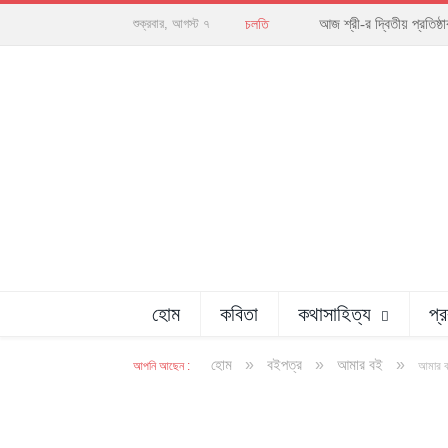
আজ শ্রী-র দ্বিতীয় প্রতিষ
শুক্রবার, আগস্ট ৭
চলতি
হোম
কবিতা
কথাসাহিত্য
প্
»
»
»
হোম
বইপত্র
আমার বই
আপনি আছেন :
আমার বই