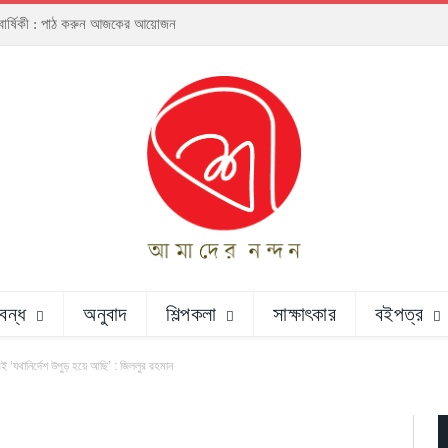
্ঠাবার্ষিকী : পাঠ করুন আজকের আয়োজন
রবন্ধ
অনুবাদ
শিল্পকলা
সাক্ষাৎকার
বইপত্র
 ‘যথানির্দেশ উপুড় হয়ে আছি’ : জিললুর রহমান