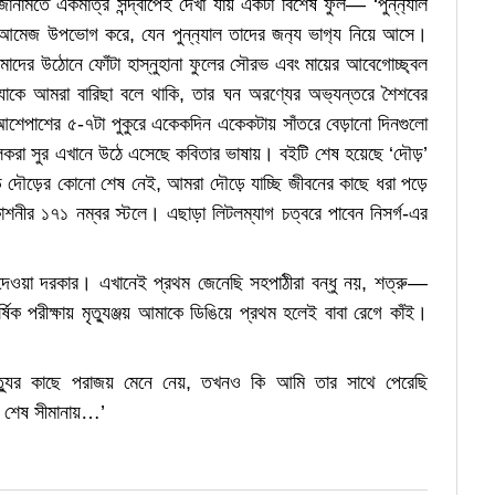
ানামতে একমাত্র সন্দ্বীপেই দেখা যায় একটা বিশেষ ফুল— ‘পুন্ন‍্যাল
আমেজ উপভোগ করে, যেন পুন্ন‍্যাল তাদের জন‍্য ভাগ‍্য নিয়ে আসে।
াদের উঠোনে ফোঁটা হাস্নুহানা ফুলের সৌরভ এবং মায়ের আবেগোচ্ছ্বল
গল, যাকে আমরা বারিছা বলে থাকি, তার ঘন অরণ্যের অভ‍্যন্তরে শৈশবের
এবং আশেপাশের ৫-৭টা পুকুরে একেকদিন একেকটায় সাঁতরে বেড়ানো দিনগুলো
তালকরা সুর এখানে উঠে এসেছে কবিতার ভাষায়। বইটি শেষ হয়েছে ‘দৌড়’
়ে দৌড়ের কোনো শেষ নেই, আমরা দৌড়ে যাচ্ছি জীবনের কাছে ধরা পড়ে
াশনীর ১৭১ নম্বর স্টলে। এছাড়া লিটলম্যাগ চত্বরে পাবেন নিসর্গ-এর
রে দেওয়া দরকার। এখানেই প্রথম জেনেছি সহপাঠীরা বন্ধু নয়, শত্রু—
র্ষিক পরীক্ষায় মৃত্যুঞ্জয় আমাকে ডিঙিয়ে প্রথম হলেই বাবা রেগে কাঁই।
 মৃত্যুর কাছে পরাজয় মেনে নেয়, তখনও কি আমি তার সাথে পেরেছি
 শেষ সীমানায়…’