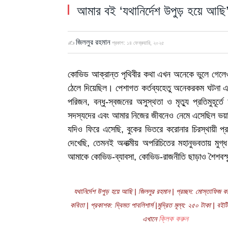
আমার বই ‘যথানির্দেশ উপুড় হয়ে আছি
জিললুর রহমান
✍
প্রকাশ:
১৪ ফেব্রুয়ারি, ২০২৫
কোভিড আক্রান্ত পৃথিবীর কথা এখন অনেকে ভুলে গেলেও 
ঠেলে দিয়েছিল। পেশাগত কর্তব্যহেতু অনেকরকম ঘটনা এবং 
পরিজন, বন্ধু-স্বজনের অসুস্থতা ও মৃত্যু প্রতিমুহূর
সদস্যদের এবং আমার নিজের জীবনেও নেমে এসেছিল ভয়াব
যদিও ফিরে এসেছি, বুকের ভিতরে করোনার চিরস্থায়ী প
দেখেছি, তেমনই অনাত্মীয় অপরিচিতের মহানুভবতায় মুগ
আমাকে কোভিড-ব্যাবসা, কোভিড-রাজনীতি ছাড়াও শৈশবস্ম
যথানির্দেশ উপুড় হয়ে আছি | জিললুর রহমান | প্রচ্ছদ: মোস্তাফিজ ক
কবিতা | প্রকাশক: দ্বিমত পাবলিশার্স |মুদ্রিত মূল্য: ২৫০ টাকা | বই
এখানে
ক্লিক করুন