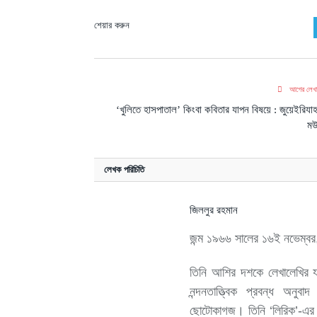
শেয়ার করুন
আগের লেখ
‘খুলিতে হাসপাতাল’ কিংবা কবিতার যাপন বিষয়ে : জুয়েইরিযা
ম
লেখক পরিচিতি
জিললুর রহমান
জন্ম ১৯৬৬ সালের ১৬ই নভেম্বর, 
তিনি আশির দশকে লেখালেখির যা
নন্দনতাত্ত্বিক প্রবন্ধ অন
ছোটোকাগজ। তিনি ‘লিরিক’-এর 