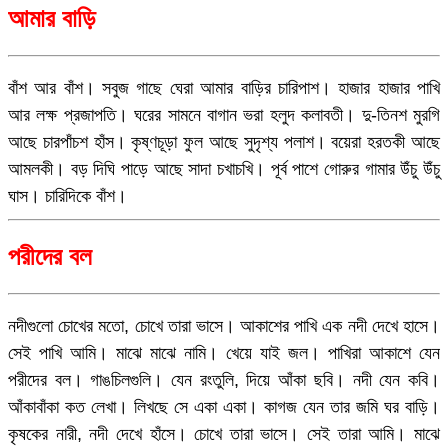
আমার বাড়ি
বাঁশ আর বাঁশ। সবুজ গাছে ঘেরা আমার বাড়ির চারিপাশ। হাজার হাজার পাখি
আর লক্ষ প্রজাপতি। ঘরের সামনে বাগান ভরা হলুদ কলাবতী। দু-তিনশ মুরগি
আছে চারপাঁচশ হাঁস। কৃষ্ণচূড়া ফুল আছে সুদৃশ্য পলাশ। বয়েরা হরতকী আছে
আমলকী। বড় দিঘি পাড়ে আছে সাদা চখাচখি। পূর্ব পাশে গোরুর গামার উঁচু উঁচু
ঘাস। চারিদিকে বাঁশ।
পরীদের বল
নদীগুলো চোখের মতো, চোখে তারা ভাসে। আকাশের পাখি এক নদী দেখে হাসে।
সেই পাখি আমি। মাঝে মাঝে নামি। খেয়ে যাই জল। পাখিরা আকাশে যেন
পরীদের বল। গাঙচিলগুলি। যেন রংতুলি, দিয়ে আঁকা ছবি। নদী যেন কবি।
আঁকাবাঁকা কত লেখা। লিখছে সে একা একা। কাগজ যেন তার জমি ঘর বাড়ি।
কৃষকের নারী, নদী দেখে হাঁসে। চোখে তারা ভাসে। সেই তারা আমি। মাঝে