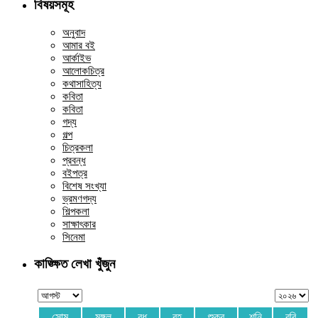
বিষয়সমূহ
অনুবাদ
আমার বই
আর্কাইভ
আলোকচিত্র
কথাসাহিত্য
কবিতা
কবিতা
গদ্য
গল্প
চিত্রকলা
প্রবন্ধ
বইপত্র
বিশেষ সংখ্যা
ভ্রমণগদ্য
শিল্পকলা
সাক্ষাৎকার
সিনেমা
কাঙ্ক্ষিত লেখা খুঁজুন
সোম
মঙ্গল
বুধ
বৃহ
শুক্র
শনি
রবি