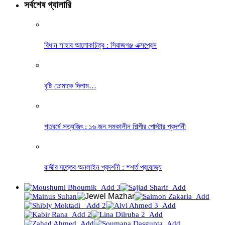
সর্বশেষ গ্যালারি
বিধান সাহার আলোকচিত্র : সিরাজগঞ্জ এক্সপ্রেস
বৃষ্টি তোমাকে দিলাম…
শতবর্ষে সত্যজিৎ : ১৬ জন সমকালীন শিল্পীর পোস্টার প্রদর্শনী
রাজীব দত্তের অনলাইন প্রদর্শনী : *শর্ত প্রযোজ্য