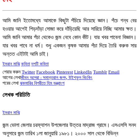
আমি জানি ইতোমধ্যে আমাকে কিছুটা পঁচিয়ে দিয়েছে জ্ঞান। পঁচে গন্ধ বের
হওয়ার আগেই শিড়দাঁড়া সোজা করে দাঁড়িয়েছি আর সারিয়ে নিচ্ছি আমার ক্ষত।
আমি জানি আমার পঁচা থেকেও জন্ম নেবে কোন কীট। যার খবর পাবেনা বিজ্ঞান।
যার খবর পাবে না ধর্ম। শুধু একজন কৃষক আমার পঁচা দিয়ে তৈরি করুক সার
অন্তত এইটাই আমি চাই।
ইমরান মাঝি
কবিতা
দশটি কবিতা
শেয়ার করুন
Twitter
Facebook
Pinterest
LinkedIn
Tumblr
Email
আগের লেখা
জীবন অপেরা : সমান্তরাল জগৎ, উইশফুল থিংকিং
পরের লেখা
ঝকমারির বিপরীতে হিম যন্ত্রাংশ
লেখক পরিচিতি
ইমরান মাঝি
জন্ম ভোলা জেলার চরফ্যাশন উপজেলার উত্তর মাদ্রাজ গ্রামে। এসএসসি সনদ
অনুসারে জন্ম তারিখ ১লা জানুয়ারি ১৯৮১। ২০০০ সাল থেকে বিভিন্ন