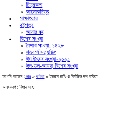
চিত্রকলা
আলোকচিত্র
সাক্ষাৎকার
বইপত্র
আমার বই
বিশেষ সংখ্যা
বৈশাখ সংখ্যা, ১৪২৮
শতবর্ষে সত্যজিৎ
ঈদ উৎসব সংখ্যা-২০২১
ঈদ-উল-আযহা বিশেষ সংখ্যা
আপনি আছেন :
»
»
ইমরান মাঝি-র নির্বাচিত দশ কবিতা
হোম
কবিতা
অলংকরণ : বিধান সাহা