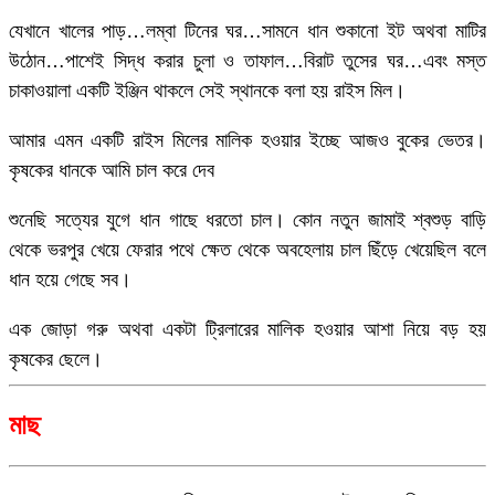
যেখানে খালের পাড়…লম্বা টিনের ঘর…সামনে ধান শুকানো ইট অথবা মাটির
উঠোন…পাশেই সিদ্ধ করার চুলা ও তাফাল…বিরাট তুসের ঘর…এবং মস্ত
চাকাওয়ালা একটি ইঞ্জিন থাকলে সেই স্থানকে বলা হয় রাইস মিল।
আমার এমন একটি রাইস মিলের মালিক হওয়ার ইচ্ছে আজও বুকের ভেতর।
কৃষকের ধানকে আমি চাল করে দেব
শুনেছি সত্যের যুগে ধান গাছে ধরতো চাল। কোন নতুন জামাই শ্বশুড় বাড়ি
থেকে ভরপুর খেয়ে ফেরার পথে ক্ষেত থেকে অবহেলায় চাল ছিঁড়ে খেয়েছিল বলে
ধান হয়ে গেছে সব।
এক জোড়া গরু অথবা একটা ট্রিলারের মালিক হওয়ার আশা নিয়ে বড় হয়
কৃষকের ছেলে।
মাছ