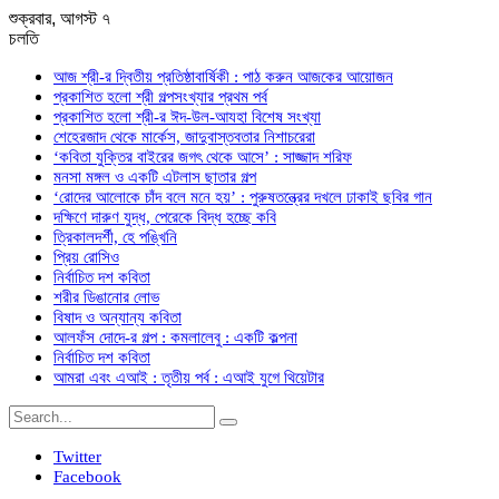
শুক্রবার, আগস্ট ৭
চলতি
আজ শ্রী-র দ্বিতীয় প্রতিষ্ঠাবার্ষিকী : পাঠ করুন আজকের আয়োজন
প্রকাশিত হলো শ্রী গল্পসংখ্যার প্রথম পর্ব
প্রকাশিত হলো শ্রী-র ঈদ-উল-আযহা বিশেষ সংখ্যা
শেহেরজাদ থেকে মার্কেস, জাদুবাস্তবতার নিশাচরেরা
‘কবিতা যুক্তির বাইরের জগৎ থেকে আসে’ : সাজ্জাদ শরিফ
মনসা মঙ্গল ও একটি এটলাস ছাতার গল্প
‘রোদের আলোকে চাঁদ বলে মনে হয়’ : পুরুষতন্ত্রের দখলে ঢাকাই ছবির গান
দক্ষিণে দারুণ যুদ্ধ, পেরেকে বিদ্ধ হচ্ছে কবি
ত্রিকালদর্শী, হে পঙ্খিনি
প্রিয় রোসিও
নির্বাচিত দশ কবিতা
শরীর ডিঙানোর লোভ
বিষাদ ও অন্যান্য কবিতা
আলফঁস দোদে-র গল্প : কমলালেবু : একটি কল্পনা
নির্বাচিত দশ কবিতা
আমরা এবং এআই : তৃতীয় পর্ব : এআই যুগে থিয়েটার
Twitter
Facebook