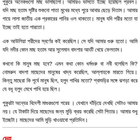
পুকুরে অনেকগুলো মাছ ভাসছিলো। আমারও ভাসতে ইচ্ছে হয়েছিল প্রবল।
যদি মাছ হতাম সৃষ্টির শুকনো পাতা মুখের মধ্যে পুরে আবার ছেড়ে দিতাম। আমার
গায়ে লালা জাতীয় এক প্রকারের পানির ওল থাকতো। মানুষ যদি পরীর মতো যা
ইচ্ছে তাই হতে পারতো।
এক আউলিয়া পরীদের স্বর্ণের কই করেছিল। সে যদি আমার গুরু হতো। আমি
যদি নদীর কোন মাছ হতাম আর সুলেমান বাদশার আংটি খেয়ে ফেলতাম।
কখনো কি মানুষ মাছ হবে? এমন কথা কোন ধর্মগুরু বা নবী বলেছিল কি?
নোমরুদ বাদশা মাছেদের মানুষের খাদ্য করেছিল, আল্লাহকে মারতে গিয়ে।
কিন্তু মাছেরা কি পূর্বে মানুষ ছিল, হলুদ পাখির মতো? শ্বাশুড়ির সঙ্গে ঝগড়া করে
যে বধূ হলুদ মেখে পাখি হয়ে ছিল।
পুকুরটা অন্যের বিদেশী মাগুরগুলো পরের । যেখানে দাঁড়িয়ে দেখছি সেটাও আমার
নয়। যে টাকাটা দিয়ে মাছেদের জন্য মুড়ি ক্রয় করেছি সেটা পিতার। আমার শুধু
ইচ্ছেটা। মাছেদের আমি মুড়ি খাওয়াবো প্রতিদিন।
দেহ