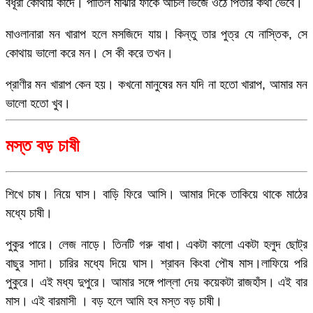
বধূরা কোথায় কাঁদে। পাতিল মাঝার ফাঁকে আঁচল ভিজে ওঠে পিতার কথা ভেবে।
মাওলানারা মন খারাপ হলে মসজিদে যায়। কিন্তু তার পুত্র যে নাস্তিক, সে
কোথায় ভালো করে মন। সে কী করে তখন।
প্রাণীর মন খারাপ কেন হয়। কখনো মানুষের মন যদি না হতো খারাপ, আমার মন
ভালো হতো খুব।
মস্ত বড় চাষী
শিখে চাষ। নিয়ে ঘাস। বাড়ি ফিরে আসি। আমার দিকে তাকিয়ে থাকে মাঠের
মধ্যে চাষী।
পুকুর পারে। লেজ নাড়ে। তিনটি গরু বাধা। একটা কালো একটা হলুদ ছোট্র
বাছুর সাদা। চারির মধ্যে দিয়ে ঘাস। শ্রাবন কিংবা পৌষ মাস।লাফিয়ে পরি
পুকুরে। এই মধ্য দুপুরে। আমার সঙ্গে পাল্লা দেয় কয়েকটা রাজহাঁস। এই বার
মাস। এই বারমাসী । বড় হলে আমি হব মস্ত বড় চাষী।