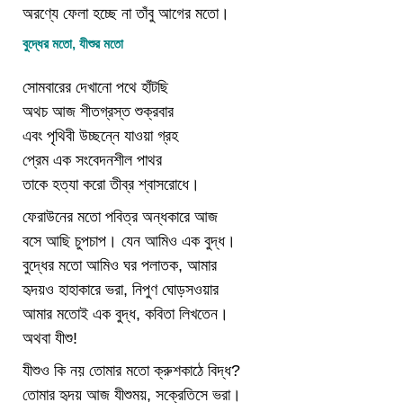
অরণ্যে ফেলা হচ্ছে না তাঁবু আগের মতো।
বুদ্ধের মতো, যীশুর মতো
সোমবারের দেখানো পথে হাঁটছি
অথচ আজ শীতগ্রস্ত শুক্রবার
এবং পৃথিবী উচ্ছন্নে যাওয়া গ্রহ
প্রেম এক সংবেদনশীল পাথর
তাকে হত্যা করো তীব্র শ্বাসরোধে।
ফেরাউনের মতো পবিত্র অন্ধকারে আজ
বসে আছি চুপচাপ। যেন আমিও এক বুদ্ধ।
বুদ্ধের মতো আমিও ঘর পলাতক, আমার
হৃদয়ও হাহাকারে ভরা, নিপুণ ঘোড়সওয়ার
আমার মতোই এক বুদ্ধ, কবিতা লিখতেন।
অথবা যীশু!
যীশুও কি নয় তোমার মতো ক্রুশকাঠে বিদ্ধ?
তোমার হৃদয় আজ যীশুময়, সক্রেতিসে ভরা।