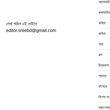
আলোকচিত
কথাসাহিত
কবিতা
লেখা পাঠান এই মেইলে
editor.sreebd@gmail.com
কবিতা
গদ্য
গল্প
চিত্রকলা
প্রবন্ধ
বইপত্র
বিশেষ সংখ
ভ্রমণগদ্