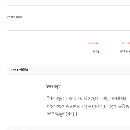
শেয়ার করুন
আগের লেখা
পরের লেখা
কবর
অমিত চ
লেখক পরিচিতি
উপল বড়ুয়া
উপল বড়ুয়া। জন্ম: ১৯ ডিসেম্বর। রামু, কক্সবাজার
তালে তালে কয়েকজন সন্ধ্যা
(কবিতা),
তুমুল সাইকেড
কাটা আঙুল
(গল্প)।