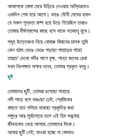
আকাশকে বোমা মেরে উড়িয়ে দেওয়ার অস্থিরতাও
একদিন শেষ হয়ে আসে। ভাঙে মৌনী মেঘের ধ্যান
যে সকল শূন্যতা বাষ্প হয়ে উড়ে গিয়েছিল তারাও
তোমার দীর্ঘশ্বাসের কাছে বসে থাকে নতজানু মুখে।
সমূহ উত্তেজনা নিয়ে বোমারু বিমানের চালক তুমি
কেন হঠাৎ ভেঙে ভেঙে পড়ছো পাহাড়ের গায়ে!
তারচে’ দেখো নদীর পাশে বৃক্ষ, শান্ত জলের রেখা
যখন নিঃসঙ্গতা অক্ষয় দানব, তোমার প্রকৃত বন্ধু।
ছুটি
তোমাদের ছুটি, তোমরা চলেছো পাহাড়ে
নদী পাড়ে বসে ভাঙছো ঢেউ; প্রেমিকের
বাহুতে হাত গলিয়ে ভাবছো প্রকৃতির কথা
সমুদ্র আর সূর্যাস্তের তলে এই হিম সন্ধ্যায়
জীবনবোধ ধেয়ে আসছে তোমাদের দিকে।
আমার ছুটি নেই; যাওয়া হচ্ছে না কোথাও