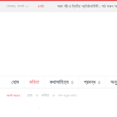
আজ শ্রী-র দ্বিতীয় প্রতিষ্ঠাবার্ষিকী : পাঠ ক
সোমবার, আগস্ট ১০
চলতি
হোম
কবিতা
কথাসাহিত্য
প্রবন্ধ
অনু
»
»
হোম
কবিতা
আপনি আছেন :
উপল বড়ুয়ার কবিতা
অলংকরণ : নির্ঝর নৈঃশব্দ্য