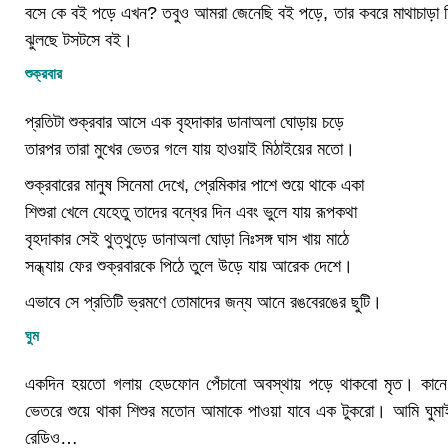
বসে কে বই পড়ে এখন? তবুও আমরা জেনেছি বই পড়ে, তার কবরে মাথাচাড়া দি
ঝুলছে টসটসে বই।
শুক্রবার
প্রতিটা শুক্রবার আসে এক বৃহদাকার ডানাঅলা ঘোড়ায় চড়ে
তারপর তারা মুখের ভেতর গলে যায় হাওয়াই মিঠাইয়ের মতো।
শুক্রবারের মানুষ সিনেমা দেখে, প্রেমিকার পাশে শুয়ে থাকে একা
শিশুরা খেলে যেহেতু তাদের বন্ধের দিন এবং ভুলে যায় রূপকথা
বৃহদাকার সেই থুত্থুড়ে ডানাঅলা ঘোড়া নিঃসঙ্গ ঘাস খায় মাঠে
সন্ধ্যায় ফের শুক্রবারকে পিঠে তুলে উড়ে যায় আরেক দেশে।
এভাবে সে প্রতিটি ভ্রমণে তোমাদের জন্য আনে রঙবেরঙের ছুটি।
ঘুম
একদিন হয়তো গলায় হেডফোন পেঁচানো অবস্থায় পড়ে থাকবো মৃত। কানে অ
ভেতরে শুয়ে থাকা শিশুর মতোন আমাকে পাওয়া যাবে এক টুকরো। আমি ঘুমাই
রেডিও…