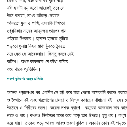
ভেজায় গলা, উল্টে রাখা বই খুলে পড়ে
যদি ছাদটা বড় হতো আরেকটু তবে সে
উঠে বসতো, নখের আঁচড়ে দেয়ালে
আঁকতো ফুল ও পাখি, এমনকি লিখতো
প্রেমিকার নামের আদ্যক্ষর তারপর গান
গাইতো চিৎকারে। হাসতে হাসতে লুটিয়ে
পড়তো ধুলায় কিংবা মাথা ঠুকতে ঠুকতে
মরে যেত সে আরেকবার। কিন্তু কবরে নেই
বালিশ। অথচ কাফনকে সে কাঁথা বানিয়ে
শুয়ে থাকে প্রতিদিন।
তরুণ বুকিশের জন্য এলিজি
অনেক পড়ালেখার পর একদিন সে হুট করে মারা গেলো অক্ষরবমি করতে করত
ও পৈথানে বই এবং খরগোশের চামড়া ও সিল্ক কাপড়ের বাঁধানো বই। যেন 
উঠোনে ও শিরীষের তলে। কয়েক দশক ব্যাপে। বইয়েরা আজকাল তার কাছে
নাচে ও গায়। কখনও নির্লজ্জের মতো শুয়ে পড়ে তার উপরে। চুমু খায়। বা
হয়ে যায়। তাকেও পড়ে আরও আরও তরুণ বুকিশ। একদিন কোন বই পড়তে পড়ত