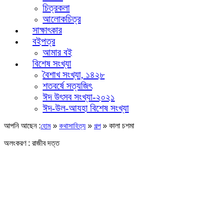
চিত্রকলা
আলোকচিত্র
সাক্ষাৎকার
বইপত্র
আমার বই
বিশেষ সংখ্যা
বৈশাখ সংখ্যা, ১৪২৮
শতবর্ষে সত্যজিৎ
ঈদ উৎসব সংখ্যা-২০২১
ঈদ-উল-আযহা বিশেষ সংখ্যা
আপনি আছেন :
»
»
»
কালা চশমা
হোম
কথাসাহিত্য
গল্প
অলংকরণ : রাজীব দত্ত