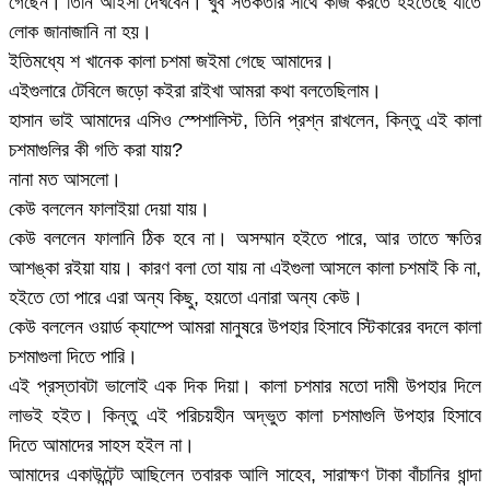
গেছেন। তিনি আইসা দেখবেন। খুব সতর্কতার সাথে কাজ করতে হইতেছে যাতে
লোক জানাজানি না হয়।
ইতিমধ্যে শ খানেক কালা চশমা জইমা গেছে আমাদের।
এইগুলারে টেবিলে জড়ো কইরা রাইখা আমরা কথা বলতেছিলাম।
হাসান ভাই আমাদের এসিও স্পেশালিস্ট, তিনি প্রশ্ন রাখলেন, কিন্তু এই কালা
চশমাগুলির কী গতি করা যায়?
নানা মত আসলো।
কেউ বললেন ফালাইয়া দেয়া যায়।
কেউ বললেন ফালানি ঠিক হবে না। অসম্মান হইতে পারে, আর তাতে ক্ষতির
আশঙ্কা রইয়া যায়। কারণ বলা তো যায় না এইগুলা আসলে কালা চশমাই কি না,
হইতে তো পারে এরা অন্য কিছু, হয়তো এনারা অন্য কেউ।
কেউ বললেন ওয়ার্ড ক্যাম্পে আমরা মানুষরে উপহার হিসাবে স্টিকারের বদলে কালা
চশমাগুলা দিতে পারি।
এই প্রস্তাবটা ভালোই এক দিক দিয়া। কালা চশমার মতো দামী উপহার দিলে
লাভই হইত। কিন্তু এই পরিচয়হীন অদ্ভুত কালা চশমাগুলি উপহার হিসাবে
দিতে আমাদের সাহস হইল না।
আমাদের একাউন্টেন্ট আছিলেন তবারক আলি সাহেব, সারাক্ষণ টাকা বাঁচানির ধান্দা