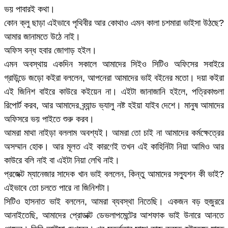
ভয় পাবারই কথা।
কোন ক্লু ছাড়া এইভাবে পৃথিবীর আর কোথাও এমন কালা চশমারা ভাইসা উঠছে?
আমার জানামতে উঠে নাই।
অফিস বন্ধ হবার জোগাড় হইল।
এমন অবস্থায় একদিন সকালে আমাদের সিইও সিটিও অফিসের সবাইরে
গ্রাউন্ডে জড়ো কইরা বললেন, আপনেরা আমাদের ভাই বইনের মতো। দয়া কইরা
এই জিনিশ বাইরে কাউরে কইয়েন না। এইটা জানাজানি হইলে, পত্রিকাগুলা
রিপোর্ট করব, আর আমাদের ব্র্যান্ড ভ্যালু নষ্ট হইয়া যাইব দেশে। মানুষ আমাদের
অফিসরে ভয় পাইতে শুরু করব।
আমরা মাথা নাইড়া বললাম অবশ্যই। আমরা তো চাই না আমাদের কর্মক্ষেত্রের
অসম্মান হোক। আর মূলত এই কারণেই তখন এই কাহিনিটা নিয়া আমিও আর
কাউরে বলি নাই বা এইটা নিয়া লেখি নাই।
প্রজেক্ট ম্যানেজার সাদেক খান ভাই বললেন, কিন্তু আমাদের সল্যুশন কী ভাই?
এইভাবে তো চলতে পারে না জিনিশটা।
সিটিও হাসনাত ভাই বললেন, আমরা ব্যবস্থা নিতেছি। একজন বড় হুজুররে
আনাইতেছি, আমাদের প্রোডাক্ট ডেভলাপমেন্টের আশফাক ভাই উনারে আনতে