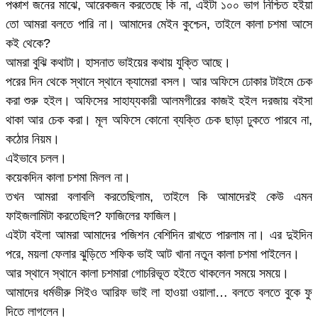
পঞ্চাশ জনের মাঝে, আরেকজন করতেছে কি না, এইটা ১০০ ভাগ নিশ্চিত হইয়া
তো আমরা বলতে পারি না। আমাদের মেইন কুশ্চেন, তাইলে কালা চশমা আসে
কই থেকে?
আমরা বুঝি কথাটা। হাসনাত ভাইয়ের কথায় যুক্তি আছে।
পরের দিন থেকে স্থানে স্থানে ক্যামেরা বসল। আর অফিসে ঢোকার টাইমে চেক
করা শুরু হইল। অফিসের সাহায্যকারী আলমগীরের কাজই হইল দরজায় বইসা
থাকা আর চেক করা। মূল অফিসে কোনো ব্যক্তি চেক ছাড়া ঢুকতে পারবে না,
কঠোর নিয়ম।
এইভাবে চলল।
কয়েকদিন কালা চশমা মিলল না।
তখন আমরা বলাবলি করতেছিলাম, তাইলে কি আমাদেরই কেউ এমন
ফাইজলামিটা করতেছিল? ফাজিলের ফাজিল।
এইটা বইলা আমরা আমাদের পজিশন বেশিদিন রাখতে পারলাম না। এর দুইদিন
পরে, ময়লা ফেলার ঝুড়িতে শফিক ভাই আট খানা নতুন কালা চশমা পাইলেন।
আর স্থানে স্থানে কালা চশমারা গোচরিভূত হইতে থাকলেন সময়ে সময়ে।
আমাদের ধর্মভীরু সিইও আরিফ ভাই লা হাওয়া ওয়ালা… বলতে বলতে বুকে ফু
দিতে লাগলেন।