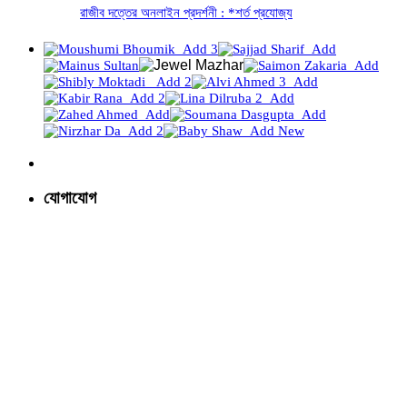
রাজীব দত্তের অনলাইন প্রদর্শনী : *শর্ত প্রযোজ্য
যোগাযোগ