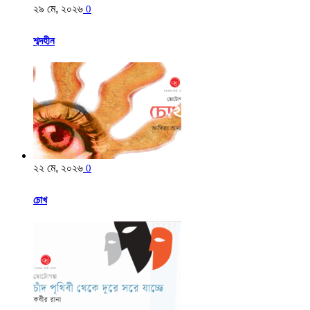
২৯ মে, ২০২৬
0
শব্দহীন
২২ মে, ২০২৬
0
চোখ