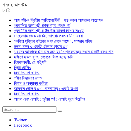
শনিবার, আগস্ট ৮
চলতি
আজ শ্রী-র দ্বিতীয় প্রতিষ্ঠাবার্ষিকী : পাঠ করুন আজকের আয়োজন
প্রকাশিত হলো শ্রী গল্পসংখ্যার প্রথম পর্ব
প্রকাশিত হলো শ্রী-র ঈদ-উল-আযহা বিশেষ সংখ্যা
শেহেরজাদ থেকে মার্কেস, জাদুবাস্তবতার নিশাচরেরা
‘কবিতা যুক্তির বাইরের জগৎ থেকে আসে’ : সাজ্জাদ শরিফ
মনসা মঙ্গল ও একটি এটলাস ছাতার গল্প
‘রোদের আলোকে চাঁদ বলে মনে হয়’ : পুরুষতন্ত্রের দখলে ঢাকাই ছবির গান
দক্ষিণে দারুণ যুদ্ধ, পেরেকে বিদ্ধ হচ্ছে কবি
ত্রিকালদর্শী, হে পঙ্খিনি
প্রিয় রোসিও
নির্বাচিত দশ কবিতা
শরীর ডিঙানোর লোভ
বিষাদ ও অন্যান্য কবিতা
আলফঁস দোদে-র গল্প : কমলালেবু : একটি কল্পনা
নির্বাচিত দশ কবিতা
আমরা এবং এআই : তৃতীয় পর্ব : এআই যুগে থিয়েটার
Twitter
Facebook