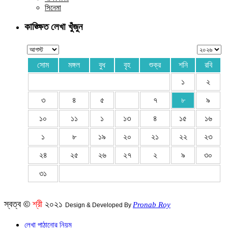
সিনেমা
কাঙ্ক্ষিত লেখা খুঁজুন
সোম
মঙ্গল
বুধ
বৃহ
শুক্র
শনি
রবি
১
২
৩
৪
৫
৭
৮
৯
১০
১১
১
১৩
৪
১৫
১৬
১
৮
১৯
২০
২১
২২
২৩
২৪
২৫
২৬
২৭
২
৯
৩০
৩১
স্বত্ব ©
শ্রী
২০২১
Pronab Roy
Design & Developed By
লেখা পাঠানোর নিয়ম