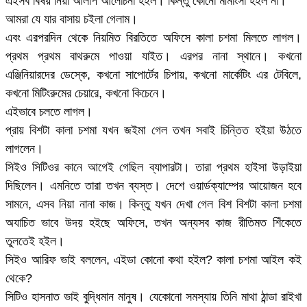
এইসব বিষয় নিয়া আলাপ আলোচনা হইল। কিন্তু কোনো মীমাংসা হইল না।
আমরা যে যার বাসায় চইলা গেলাম।
এবং এরপরদিন থেকে নিয়মিত বিরতিতে অফিসে কালা চশমা মিলতে লাগল।
প্রথম প্রথম বাথরুমে পাওয়া যাইত। এরপর নানা স্থানে। কখনো
এঞ্জিনিয়ারদের ডেস্কে, কখনো সাপোর্টের চিপায়, কখনো মার্কেটিং এর টেবিলে,
কখনো মিটিংরুমের চেয়ারে, কখনো কিচেনে।
এইভাবে চলতে লাগল।
প্রায় বিশটা কালা চশমা যখন জইমা গেল তখন সবাই চিন্তিত হইয়া উঠতে
লাগলেন।
সিইও সিটিওর কানে আগেই গেছিল ব্যাপারটা। তারা প্রথম হাইসা উড়াইয়া
দিছিলেন। এমনিতে তারা তখন ব্যস্ত। দেশে ওয়ার্ডক্যাম্পের আয়োজন হবে
সামনে, এসব নিয়া নানা কাজ। কিন্তু যখন দেখা গেল বিশ বিশটা কালা চশমা
অযাচিত ভাবে উদয় হইছে অফিসে, তখন অন্যসব কাজ রীতিমত শিঁকেতে
তুলতেই হইল।
সিইও আরিফ ভাই বললেন, এইডা কোনো কথা হইল? কালা চশমা আইল কই
থেকে?
সিটিও হাসনাত ভাই বুদ্ধিমান মানুষ। যেকোনো সমস্যায় তিনি মাথা ঠান্ডা রাইখা