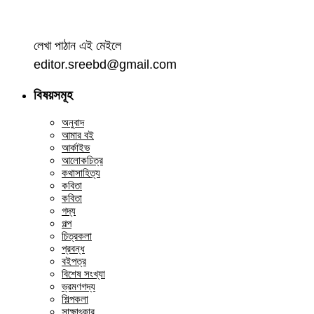
লেখা পাঠান এই মেইলে
editor.sreebd@gmail.com
বিষয়সমূহ
অনুবাদ
আমার বই
আর্কাইভ
আলোকচিত্র
কথাসাহিত্য
কবিতা
কবিতা
গদ্য
গল্প
চিত্রকলা
প্রবন্ধ
বইপত্র
বিশেষ সংখ্যা
ভ্রমণগদ্য
শিল্পকলা
সাক্ষাৎকার