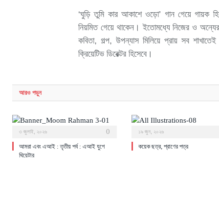
‘ঘুড়ি তুমি কার আকাশে ওড়ো’ গান গেয়ে গায়ক হি
নিয়মিত গেয়ে থাকেন। ইতোমধ্যে নিজের ও অন্যের
কবিতা, গল্প, উপন্যাস মিলিয়ে প্রায় সব শাখাতে
ক্রিয়েটিভ ডিরেক্টর হিসেবে।
আরও
পড়ুন
0
৩ জুলাই, ২০২৬
১৯ জুন, ২০২৬
আমরা এবং এআই : তৃতীয় পর্ব : এআই যুগে
কয়েক ছত্র, প্রাণের পত্র
থিয়েটার