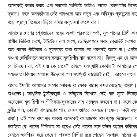
অনেকেই কভার করায় এবং সরাসরি সংশ্লিষ্ট অডিও লেবেল কোম্পানির উদ্যো
দ্রুত। ফলে কনকচাঁপার সেই গানগুলো আর নতুন এবং ভবিষ্যৎ প্রজন্মের কাছ
বড়ো প্রশ্ন হিসেবে দাঁড়িয়ে যাবার সম্ভাবনা থেকে যায়।
আমাদের দেশের শ্রোতাদের মধ্যে একটা প্রবণতা স্পষ্ট, মূল গানের শিল্পী কা
শিল্পীর ভিডিও দেখে, টাইটেলে নাম দেখে, ডেস্ক্রিপশনে সবার ক্রেডিট দেখে
আর গানের গীতিকার ও সুরকারের কথা জানার তো প্রশ্নই আসে না। এক
মঞ্চ বা টেলিভিশনে অকেন সময়ই মূলশিল্পীর নাম বলেন না। কিন্তু এই যে আ
যে চিনছেন না, এই দায় কে নেবে? তাহলে সমস্যাটা কোথায়? আমাদের শ
সচেতনতা বিষয়ক সামান্য উদ্যোগ গান সংশ্লিষ্ট কারোরই নেই। তাহলে বাংলা 
আবার ইদানীং আমাদের দেশের লোকজ বা ফোক গানের কদর বেড়েছে বহুগুণ। যে
অঞ্চলের। আধুনিক ইন্সট্রুমেন্ট ও সাউন্ডের মিশেলে সেই গান লুফে নিচ্
অনেকেই মূল শিল্পী ও গীতিকার-সুরকারের নাম উল্লেখ করছেন না। ফলে ক
মুন্সীর গান, কোনটা রাধারমণের গান, সেসব গুলিয়ে ফেলছে। যেমন একটা বহ
রাধা’। এই গানে রাধা শব্দ থাকায় অনেকেই রাধারমণের নাম জুড়ে দিয়েছেন।
মজাইয়া রে’ গানের গীতিকার না হয়েও সেই গানের সঙ্গে বাউল আব্দুল করিমে
বেনামে জনপ্রিয় হয়ে গেছে। প্রকৃত শিল্পীরা রয়ে গেছেন ‘সংগ্রহ’ নামের 