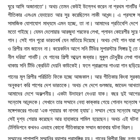
ঘুরে আসি অজানাতে’। অথচ তেমন কেউই উল্লেখ করেন না প্রথম গানটির গীতিকা
গীতিকার এসএম হেদায়েত আর সুর করেছিলেন লাকী আখন্দ। এ প্রসঙ্গে সা
সামাজিক যোগাযোগ মাধ্যমে এমন হচ্ছে, তা না। আমাদের প্রতিবেশি দেশে
মতো গাইছে। যেমন দেলোয়ার আরজুদা শরফের লেখা, প্লাবন কোরেশীর সুরে ফজল
গান। সেই গান পুরো ভারতবর্ষ যেন মাতিয়ে দিয়েছে। অথচ সেই গান যারা 
ও শিল্পীর নাম জানেন না। কয়েকদিন আগে সনি টিভির সুপারস্টার সিঙ্গার টু তে 
নীল দরিয়া’ গানটি। যে গানের শিল্পী আব্দুল জব্বার। মুকুল চৌধুরীর লেখা 
থাকায় সনি টিভি ক্রেডিট দেয়নি কাউকেই। ফলে প্রাঞ্জলের গাওয়া গান ছড়
গানের মূল শিল্পীর পরিচিতি ফিকে হচ্ছে আজকাল। আর গীতিকার কিংবা সু
অনুকরণ করি পাশের দেশ ভারতকে। অথচ সে দেশে গুলজার, জাভেদ আখতার ব
আমাদের দেশে অকল্পনীয়। একটা উদাহরণ দেওয়া যাক। বছর দুই আগের ই
সন্তোষ আনন্দকে। সেখানে তার সম্মানে নেহা কাক্কার গেয়ে শোনান সন্তোষ আন
মঙ্গেশকরের গাওয়া ‘এক প্যায়ার কা নাগমা হ্যায়’। সম্মান পেয়ে সন্তোষ 
সেই দৃশ্য শেয়ার করেছেন আর হাহাকারে শামিল হয়েছেন। অথচ এই ঘটনা থ
টেলিভিশনে কখনও এভাবে কোনো গীতিকারকে সম্মান জানাবার ঘটনা বিরল।
সম্মানের পাশাপাশি সম্মানির ব্যাপার প্রাসঙ্গিক হয়। গানের শিল্পীরা কিছু নগ