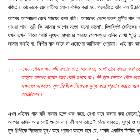
বঞ্চিত। তাদেরকে রয়্যালটিতে যেমন বঞ্চিত করা হয়, পরবর্তীতে তাঁর নাম উচ্চ
আগের আলোচনা রেখে সময়ের কথা বলি। আমাদের দেশে তরুণ মুন্সীর গান ‘চলে যদি
গাওয়া গান ‘তুমি কি আমায় আগের মতো বাসো ভালো’, টিডব্লিউ সৈনিকের গা
যখন তখন’ কিংবা আমি লুৎফর হাসানের গাওয়া সোমেশ্বর অলির লেখা ‘ঘুড়ি
জানার কথাই না, শিল্পীর নাম জানে না এদেশের আশিভাগ শ্রোতা। এই দায় ক
এখন এইসব গান যদি কভার হতে শুরু করে, দেখা যাবে কভার করা কোন
তাহলে আগের ভার্সন আর কেউ শুনবে না। কী হবে তাতে? বেঁচে থাকত
সক্ষমতা থাকতেও মূল শিল্পীকে নিজেকে যুদ্ধ করে প্রমাণ করতে হব
করেছিলেন।
এখন এইসব গান যদি কভার হতে শুরু করে, দেখা যাবে কভার করা কোনো ট্র
আগের ভার্সন আর কেউ শুনবে না। কী হবে তাতে? বেঁচে থাকতে, সুস্থ ও সব
মূল শিল্পীকে নিজেকে যুদ্ধ করে প্রমাণ করতে হবে যে, গানটা একদিন তিনিই