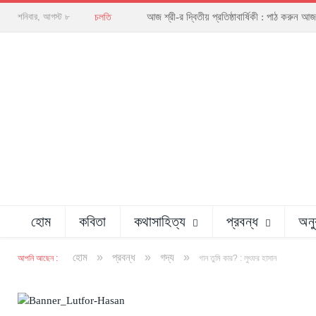
আজ শ্রী-র দ্বিতীয় প্রতিষ্ঠাবার্ষিকী : পাঠ করু
শনিবার, আগস্ট ৮
চলতি
হোম
কবিতা
কথাসাহিত্য
প্রবন্ধ
অনু
»
»
»
হোম
প্রবন্ধ
গদ্য
আপনি আছেন :
গান তুমি কার? : লুৎফর হাসান
অলংকরণ : বিধান সাহা