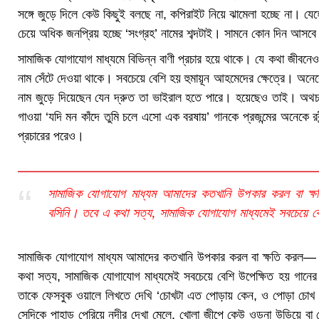
সঙ্গে জুড়ে দিলে কেউ কিছুই বলছে না, কপিরাইট নিয়ে ঝামেলা হচ্ছে না। যেহেত
চেয়ে অধিক জনপ্রিয় হচ্ছে ‘সংগ্রহ’ নামের শব্দটাই। সামনে কোন দিন আসবে 
সামাজিক যোগাযোগ মাধ্যমে বিভিন্ন বাণী প্রচার হয়ে থাকে। যে কথা জীবনেও রবী
নাম সেঁটে দেওয়া থাকে। সবচেয়ে বেশি হয় হুমায়ূন আহমেদের ক্ষেত্রে। অনে
নাম জুড়ে দিয়েছেন যেন দ্রুত তা ভাইরাল হতে পারে। হয়েছেও তাই। অথ
গাওয়া ‘যদি মন কাঁদে তুমি চলে এসো এক বরষায়’ গানকে প্রজন্মের অনেকে রবী
প্রচারের পরেও।
সামাজিক যোগাযোগ মাধ্যম আমাদের কতখানি উপকার করল বা ক
বসিনি। তবে এ কথা সত্য, সামাজিক যোগাযোগ মাধ্যমেই সবচেয়ে বেশ
সামাজিক যোগাযোগ মাধ্যম আমাদের কতখানি উপকার করল বা ক্ষতি করল—
কথা সত্য, সামাজিক যোগাযোগ মাধ্যমেই সবচেয়ে বেশি উপেক্ষিত হয় গানের 
তাকে ফেসবুক ওয়ালে লিখতে দেখি ‘চোখটা এত পোড়ায় কেন, ও পোড়া চোখ সম
সেদিকে পাহাড় পেরিয়ে নদীর দেখা মেলে, খোলা জীপে কেউ ওড়না উড়িয়ে বা ক