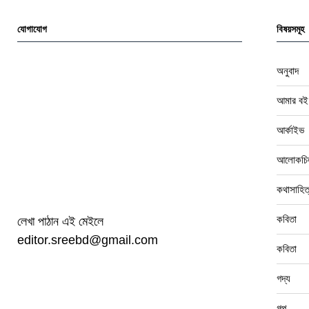
যোগাযোগ
বিষয়সমূহ
অনুবাদ
আমার বই
আর্কাইভ
আলোকচিত
কথাসাহিত
কবিতা
লেখা পাঠান এই মেইলে
editor.sreebd@gmail.com
কবিতা
গদ্য
গল্প