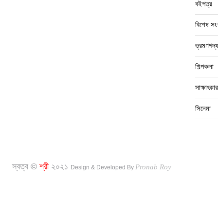
বইপত্র
বিশেষ সংখ
ভ্রমণগদ্
শিল্পকলা
সাক্ষাৎকার
সিনেমা
স্বত্ব ©
শ্রী
২০২১
Pronab Roy
Design & Developed By