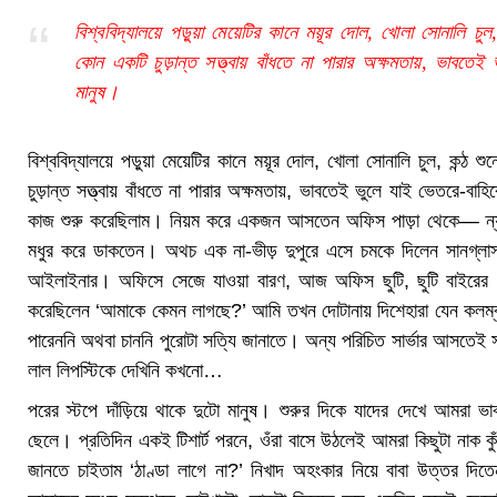
বিশ্ববিদ্যালয়ে পড়ুয়া মেয়েটির কানে ময়ূর দোল, খোলা সোনালি 
কোন একটি চুড়ান্ত সত্ত্বায় বাঁধতে না পারার অক্ষমতায়, ভা
মানুষ।‌‌
বিশ্ববিদ্যালয়ে পড়ুয়া মেয়েটির কানে ময়ূর দোল, খোলা সোনালি চুল, কন
চুড়ান্ত সত্ত্বায় বাঁধতে না পারার অক্ষমতায়, ভাবতেই ভুলে যাই ভেতরে-ব
কাজ শুরু করেছিলাম। নিয়ম করে একজন আসতেন অফিস পাড়া থেকে— ন্যাড়া ম
মধুর করে ডাকতেন। অথচ এক না-ভীড় দুপুরে এসে চমকে দিলেন সানগ্লাস 
আইলাইনার। অফিসে সেজে যাওয়া বারণ, আজ অফিস ছুটি, ছুটি বাইরের পু
করেছিলেন ‘আমাকে কেমন লাগছে?’ আমি তখন দোটানায় দিশেহারা যেন কলম্বা
পারেননি অথবা চাননি পুরোটা সত্যি জানাতে। অন্য পরিচিত সার্ভার আসতেই 
লাল‌ লিপস্টিকে দেখিনি কখনো…
পরের স্টপে দাঁড়িয়ে থাকে দুটো মানুষ। শুরুর দিকে যাদের দেখে আমরা 
ছেলে। প্রতিদিন একই টিশার্ট পরনে, ওঁরা বাসে উঠলেই আমরা কিছুটা নাক 
জানতে চাইতাম ‘ঠাণ্ডা লাগে না?’ নিখাদ অহংকার নিয়ে বাবা উত্তর দিতেন