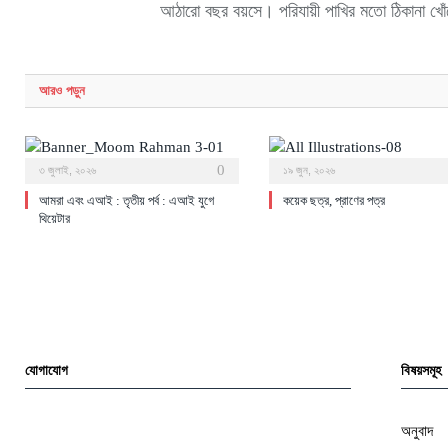
আঠারো বছর বয়সে। পরিযায়ী পাখির মতো ঠিকানা খ
আরও
পড়ুন
0
৩ জুলাই, ২০২৬
১৯ জুন, ২০২৬
আমরা এবং এআই : তৃতীয় পর্ব : এআই যুগে
কয়েক ছত্র, প্রাণের পত্র
থিয়েটার
যোগাযোগ
বিষয়সমূহ
অনুবাদ