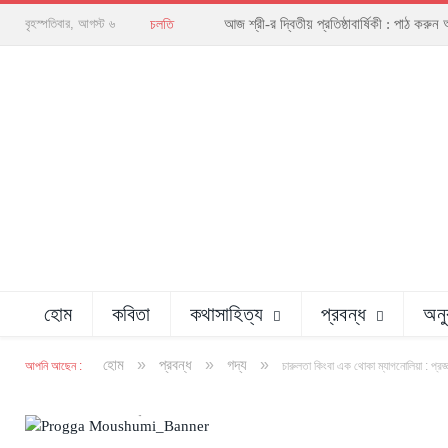
আজ শ্রী-র দ্বিতীয় প্রতিষ্ঠাবার্ষিকী : পাঠ 
বৃহস্পতিবার, আগস্ট ৬
চলতি
হোম
কবিতা
কথাসাহিত্য
প্রবন্ধ
অনু
»
»
»
হোম
প্রবন্ধ
গদ্য
আপনি আছেন :
চারুলতা কিংবা এক থোকা ম্যাগনোলিয়া : প্রজ্
অলংকরণ : রাজীব দত্ত