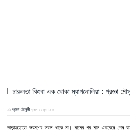
চারুলতা কিংবা এক থোকা ম্যাগনোলিয়া : প্রজ্ঞা মৌস
প্রজ্ঞা মৌসুমী
✍
প্রকাশ:
১১ জুন, ২০২১
তাড়াহুড়োতে ভ্রমণের স্বাদ থাকে না। মাসের পর মাস একঘেয়ে শেষ ব