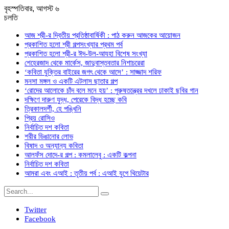
বৃহস্পতিবার, আগস্ট ৬
চলতি
আজ শ্রী-র দ্বিতীয় প্রতিষ্ঠাবার্ষিকী : পাঠ করুন আজকের আয়োজন
প্রকাশিত হলো শ্রী গল্পসংখ্যার প্রথম পর্ব
প্রকাশিত হলো শ্রী-র ঈদ-উল-আযহা বিশেষ সংখ্যা
শেহেরজাদ থেকে মার্কেস, জাদুবাস্তবতার নিশাচরেরা
‘কবিতা যুক্তির বাইরের জগৎ থেকে আসে’ : সাজ্জাদ শরিফ
মনসা মঙ্গল ও একটি এটলাস ছাতার গল্প
‘রোদের আলোকে চাঁদ বলে মনে হয়’ : পুরুষতন্ত্রের দখলে ঢাকাই ছবির গান
দক্ষিণে দারুণ যুদ্ধ, পেরেকে বিদ্ধ হচ্ছে কবি
ত্রিকালদর্শী, হে পঙ্খিনি
প্রিয় রোসিও
নির্বাচিত দশ কবিতা
শরীর ডিঙানোর লোভ
বিষাদ ও অন্যান্য কবিতা
আলফঁস দোদে-র গল্প : কমলালেবু : একটি কল্পনা
নির্বাচিত দশ কবিতা
আমরা এবং এআই : তৃতীয় পর্ব : এআই যুগে থিয়েটার
Twitter
Facebook