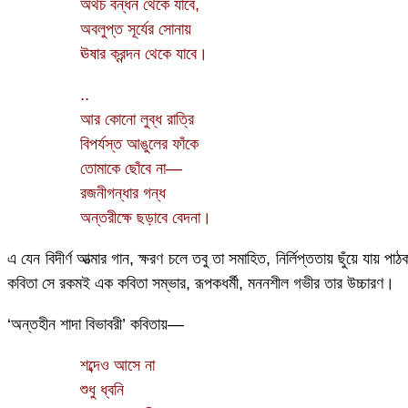
অথচ বন্ধন থেকে যাবে,
অবলুপ্ত সূর্যের সোনায়
ঊষার ক্রন্দন থেকে যাবে।
..
আর কোনো লুব্ধ রাত্রি
বিপর্যস্ত আঙুলের ফাঁকে
তোমাকে ছোঁবে না—
রজনীগন্ধার গন্ধ
অন্তরীক্ষে ছড়াবে বেদনা।
এ যেন বিদীর্ণ আত্মার গান, ক্ষরণ চলে তবু তা সমাহিত, নির্লিপ্ততায় ছুঁয়ে য
কবিতা সে রকমই এক কবিতা সম্ভার, রূপকধর্মী, মননশীল গভীর তার উচ্চারণ।
‘অন্তহীন শাদা বিভাবরী’ কবিতায়—
শব্দেও আসে না
শুধু ধ্বনি