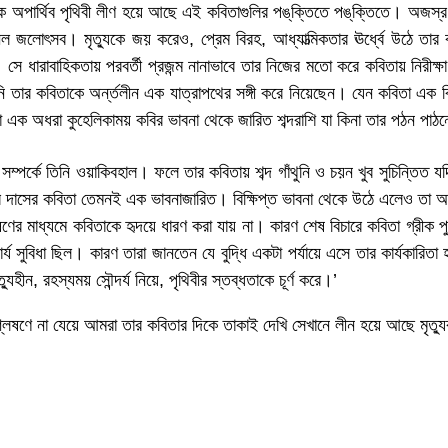
েন এক অপার্থিব পৃথিবী লীণ হয়ে আছে এই কবিতাগুলির পঙ্‌ক্তিতে পঙ্‌ক্তিতে। অজ
জলোৎসব। মৃত্যুকে জয় করেও, প্রেম বিরহ, আধ্যাত্মিকতার ঊর্ধ্বে উঠে তার কবি
ে যায়। সে ধারাবাহিকতায় পরবর্তী প্রজন্ম নানাভাবে তার নিজের মতো করে কবিতায় ন
িনি তার কবিতাকে অর্ন্তলীন এক যাত্রাপথের সঙ্গী করে নিয়েছেন। যেন কবিতা এক 
তা এক অধরা কুহেলিকাময় কবির ভাবনা থেকে জারিত শব্দরাশি যা কিনা তার পঠন পা
 সম্পর্কে তিনি ওয়াকিবহাল। ফলে তার কবিতায় শব্দ গাঁথুনি ও চয়ন খুব সুচিন্তি
র দাসের কবিতা তেমনই এক ভাবনাজারিত। বিক্ষিপ্ত ভাবনা থেকে উঠে এলেও তা অত্
লেষণের মাধ্যমে কবিতাকে হৃদয়ে ধারণ করা যায় না। কারণ শেষ বিচারে কবিতা গ্রীক
বার্য সুবিধা ছিল। কারণ তারা জানতেন যে বুদ্ধি একটা পর্যায়ে এসে তার কার্যকা
ন, রহস্যময় সৌন্দর্য নিয়ে, পৃথিবীর স্তব্ধতাকে চূর্ণ করে।’
লেষণে না যেয়ে আমরা তার কবিতার দিকে তাকাই দেখি সেখানে লীন হয়ে আছে মৃত্যু