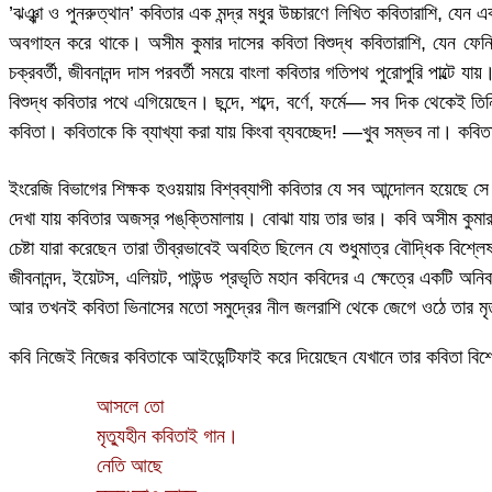
’ঝঞ্ঝা ও পুনরুত্থান’ কবিতার এক মন্দ্র মধুর উচ্চারণে লিখিত কবিতারাশি, য
অবগাহন করে থাকে। অসীম কুমার দাসের কবিতা বিশুদ্ধ কবিতারাশি, যেন ফেনিল 
চক্রবর্তী, জীবনানন্দ দাস পরবর্তী সময়ে বাংলা কবিতার গতিপথ পুরোপুরি পাল্ট
বিশুদ্ধ কবিতার পথে এগিয়েছেন। ছন্দে, শব্দে, বর্ণে, ফর্মে— সব দিক থেকেই ত
কবিতা। কবিতাকে কি ব্যাখ্যা করা যায় কিংবা ব্যবচ্ছেদ! —খুব সম্ভব না। কবি
ইংরেজি বিভাগের শিক্ষক হওয়য়ায় বিশ্বব্যাপী কবিতার যে সব আন্দোলন হয়েছে সে
দেখা যায় কবিতার অজস্র পঙ্‌ক্তিমালায়। বোঝা যায় তার ভার। কবি অসীম কুমা
চেষ্টা যারা করেছেন তারা তীব্রভাবেই অবহিত ছিলেন যে শুধুমাত্র বৌদ্ধিক বিশ্
জীবনানন্দ, ইয়েটস, এলিয়ট, পাউন্ড প্রভৃতি মহান কবিদের এ ক্ষেত্রে একটি অনি
আর তখনই কবিতা ভিনাসের মতো সমুদ্রের নীল জলরাশি থেকে জেগে ওঠে তার মৃত্যুহী
কবি নিজেই নিজের কবিতাকে আইডেন্টিফাই করে দিয়েছেন যেখানে তার কবিতা বিশ্
আসলে তো
মৃত্যুহীন কবিতাই গান।
নেতি আছে