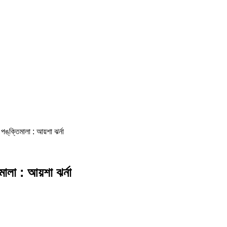
ঙ্‌ক্তিমালা : আয়শা ঝর্না
মালা : আয়শা ঝর্না