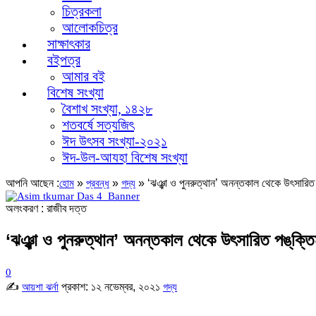
চিত্রকলা
আলোকচিত্র
সাক্ষাৎকার
বইপত্র
আমার বই
বিশেষ সংখ্যা
বৈশাখ সংখ্যা, ১৪২৮
শতবর্ষে সত্যজিৎ
ঈদ উৎসব সংখ্যা-২০২১
ঈদ-উল-আযহা বিশেষ সংখ্যা
আপনি আছেন :
»
»
»
‘ঝঞ্ঝা ও পুনরুত্থান’ অনন্তকাল থেকে উৎসারিত প
হোম
প্রবন্ধ
গদ্য
অলংকরণ : রাজীব দত্ত
‘ঝঞ্ঝা ও পুনরুত্থান’ অনন্তকাল থেকে উৎসারিত পঙ্‌ক্তি
0
✍
প্রকাশ:
১২ নভেম্বর, ২০২১
আয়শা ঝর্না
গদ্য