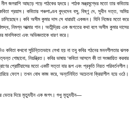
স্র নীল জলরাশি আছড়ে পড়ে পাঠকের হৃদয়ে। পাঠক মন্ত্রমুগ্ধের মতো তার কবিতায়
তা প্রয়াস। কবিতার পঞ্চপাণ্ডব বুদ্ধদেব বসু, বিষ্ণু দে, সুধীন দত্ত, অমিয়
িরীক্ষা চালিয়েছেন। কবি অসীম কুমার দাস সে ধারারই একজন। যিনি নিজের মতো করে
বিশুদ্ধ, নিমগ্ন আত্মার গান। অতীন্দ্রিয় এক জগতের কথা বলে অসীম কুমার দাসের
ঠনের মানসিকতা এবং অভিজ্ঞতাকে ধারণ করে।
ত যদিও কবিতা কখনো সুচিন্তিতভাবে লেখা হয় না তবু কবির পঠনের মননশীলতার ঝলক
যন্ত গোছানো, নিয়ন্ত্রিত। কবির ভাষায় ‘কবিতা আসলে কী তা সংজ্ঞায়িত করবার
 পুরাণের প্রোটিয়াসের মতো একটি সত্তা যার রূপ এবং প্রকৃতি নিয়ত পরিবর্তনশীল।
রিতা হারিয়ে ফেলে। তখন বোধ কাজ করে, অর্ন্তনিহিত অচেতনা ক্রিয়াশীল হয়ে ওঠে।
র ভেতর দিয়ে মৃত্যুহীন এক জগৎ। শুধু মৃত্যুহীন—