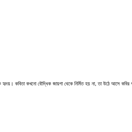
ায় পাঠক হৃদয়। কবিতা কখনো বৌদ্ধিক জায়গা থেকে নির্মিত হয় না, তা উঠে আসে কব