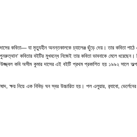
ার দাসের কবিতা— যা মৃত্যুহীন অনন্তকালকে চ্যালেঞ্জ ছুঁড়ে দেয়। তার কবিতা প
ুত্থান’ কবিতার বইটির মুখবন্ধে নিজেই তার কবিতা ভাবনাকে মেলে ধরেছেন। তিনটি 
 উজ্জ্বল কবি অসীম কুমার দাসের এই বইটি প্রথম প্রকাশিত হয় ১৯৯২ সালে অল্প
াদ, ক্ষয় নিয়ে এক নিবিড় ঘন স্বর উচ্চারিত হয়। পল এলুয়ার, র‌্যাবো, ভের্লেনের 