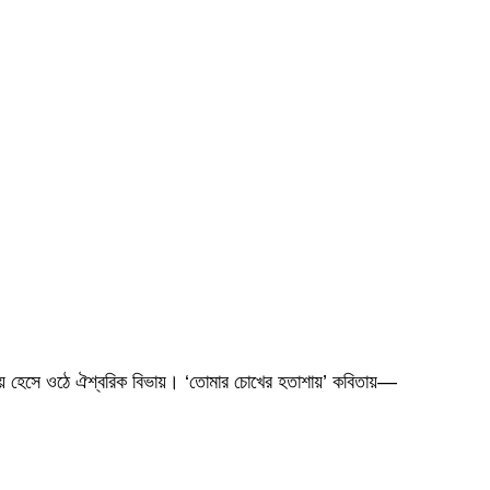
 পেয়ে হেসে ওঠে ঐশ্বরিক বিভায়। ‘তোমার চোখের হতাশায়’ কবিতায়—