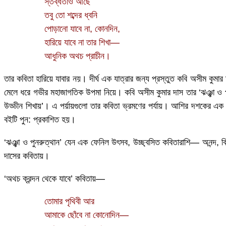
স্তব্ধতাও আছে
তবু তো শব্দের ধ্বনি
পোড়ানো যাবে না, কোনদিন,
হারিয়ে যাবে না তার শিখা—
আধুনিক অথচ প্রাচীন।
তার কবিতা হারিয়ে যাবার নয়। দীর্ঘ এক যাত্রার জন্য প্রস্তুত কবি অসীম কুম
মেলে ধরে গভীর মহাজাগতিক উপমা নিয়ে। কবি অসীম কুমার দাস তার ‘ঝঞ্ঝা ও পুনর
উড্ডীন শিখায়’। এ পর্য়ায়গুলো তার কবিতা ভ্রমণের পর্যায়। আশির দশকের এক
বইটি পুন: প্রকাশিত হয়।
‘ঝঞ্ঝা ও পুনরুত্থান’ যেন এক ফেনিল উৎসব, উচ্ছ্বসিত কবিতারাশি— অনন্দ, বিষ
দাসের কবিতায়।
‘অথচ ক্রন্দন থেকে যাবে’ কবিতায়—
তোমার পৃথিবী আর
আমাকে ছোঁবে না কোনোদিন—