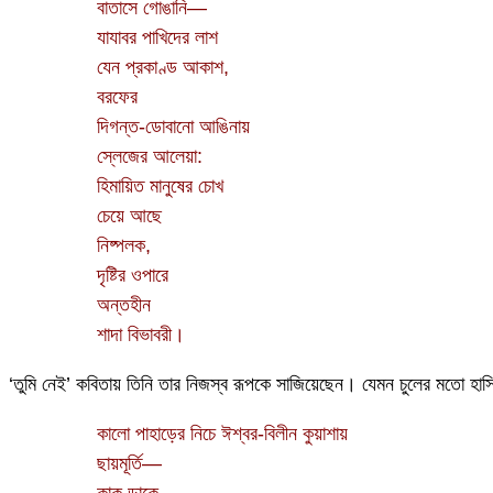
বাতাসে গোঙানি—
যাযাবর পাখিদের লাশ
যেন প্রকাণ্ড আকাশ,
বরফের
দিগন্ত-ডোবানো আঙিনায়
স্লেজের আলেয়া:
হিমায়িত মানুষের চোখ
চেয়ে আছে
নিষ্পলক,
দৃষ্টির ওপারে
অন্তহীন
শাদা বিভাবরী।
‘তুমি নেই’ কবিতায় তিনি তার নিজস্ব রূপকে সাজিয়েছেন। যেমন চুলের মতো হাস
কালো পাহাড়ের নিচে ঈশ্বর-বিলীন কুয়াশায়
ছায়মূর্তি—
কাক ডাকে