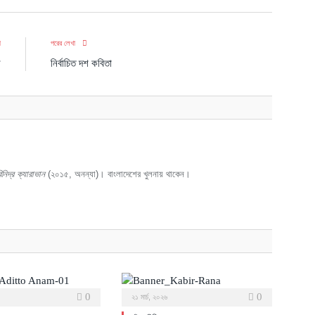
া
পরের লেখা
ন
নির্বাচিত দশ কবিতা
িনিদ্র ক্যারাভান
(২০১৫, অনন্যা)। বাংলাদেশের খুলনায় থাকেন।
0
0
২১ মার্চ, ২০২৬