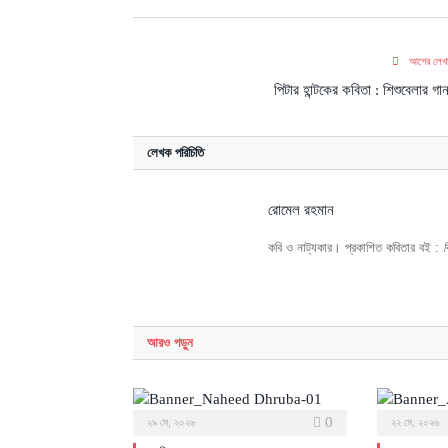
আগের লেখ
পিটার হান্টকের কবিতা : শিশুবেলার গা
লেখক পরিচিতি
রোমেল রহমান
কবি ও নাট্যকার। প্রকাশিত কবিতার বই :
ব
আরও
পড়ুন
0
২৯ মে, ২০২৬
২২ মে, ২০২৬