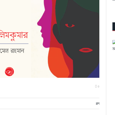
0
গল্প