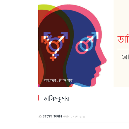
অলংকরণ : বিধান সাহা
ডালিমকুমার
রোমেল রহমান
✍
প্রকাশ:
১৭ মে, ২০২১