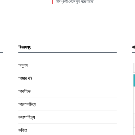
চাঁদ পৃথিবী থেকে দূরে সরে যাচ্ছে
বিষয়সমূহ
কা
অনুবাদ
আমার বই
আর্কাইভ
আলোকচিত্র
কথাসাহিত্য
কবিতা