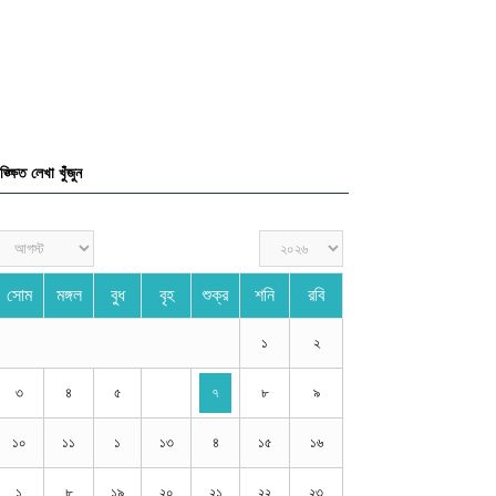
ঙ্ক্ষিত লেখা খুঁজুন
সোম
মঙ্গল
বুধ
বৃহ
শুক্র
শনি
রবি
১
২
৩
৪
৫
৭
৮
৯
১০
১১
১
১৩
৪
১৫
১৬
১
৮
১৯
২০
২১
২২
২৩