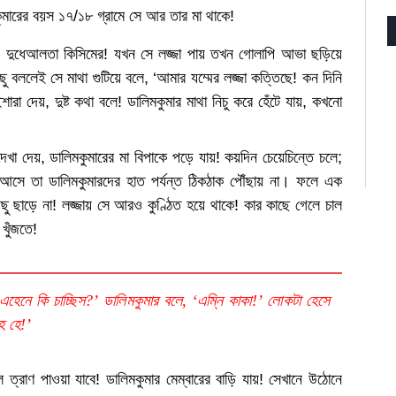
কুমারের বয়স ১৭/১৮ গ্রামে সে আর তার মা থাকে!
 রঙ দুধেআলতা কিসিমের! যখন সে লজ্জা পায় তখন গোলাপি আভা ছড়িয়ে
ছু বললেই সে মাথা গুটিয়ে বলে, ‘আমার যম্মের লজ্জা কত্তিছে! কন দিনি
রা দেয়, দুষ্ট কথা বলে! ডালিমকুমার মাথা নিচু করে হেঁটে যায়, কখনো
েখা দেয়, ডালিমকুমারের মা বিপাকে পড়ে যায়! কয়দিন চেয়েচিন্তে চলে;
যা আসে তা ডালিমকুমারদের হাত পর্যন্ত ঠিকঠাক পৌঁছায় না। ফলে এক
 পিছু ছাড়ে না! লজ্জায় সে আরও কুণ্ঠিত হয়ে থাকে! কার কাছে গেলে চাল
খুঁজতে!
েনে কি চাচ্ছিস?’ ডালিমকুমার বলে, ‘এম্নি কাকা!’ লোকটা হেসে
ে হে!’
ে ত্রাণ পাওয়া যাবে! ডালিমকুমার মেম্বারের বাড়ি যায়! সেখানে উঠোনে