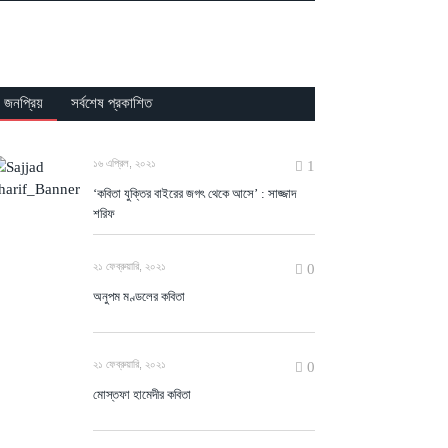
জনপ্রিয়
সর্বশেষ প্রকাশিত
১৬ এপ্রিল, ২০২১
1
‘কবিতা যুক্তির বাইরের জগৎ থেকে আসে’ : সাজ্জাদ
শরিফ
২১ ফেব্রুয়ারি, ২০২১
0
অনুপম মণ্ডলের কবিতা
২১ ফেব্রুয়ারি, ২০২১
0
মোস্তফা হামেদীর কবিতা