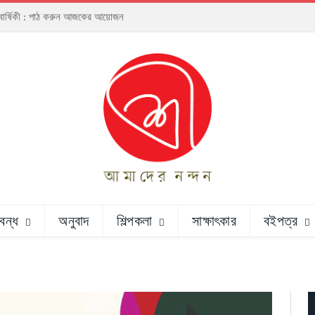
্ঠাবার্ষিকী : পাঠ করুন আজকের আয়োজন
রবন্ধ
অনুবাদ
শিল্পকলা
সাক্ষাৎকার
বইপত্র