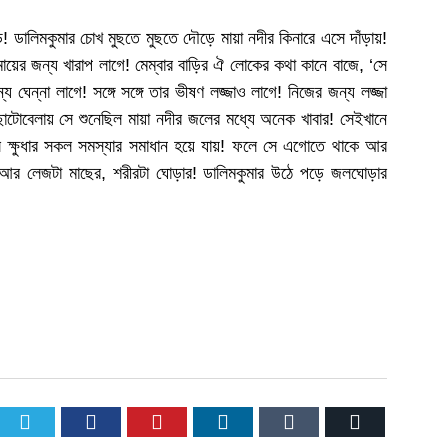
ডালিমকুমার চোখ মুছতে মুছতে দৌড়ে মায়া নদীর কিনারে এসে দাঁড়ায়!
ায়ের জন্য খারাপ লাগে! মেম্বার বাড়ির ঐ লোকের কথা কানে বাজে, ‘সে
য ঘেন্না লাগে! সঙ্গে সঙ্গে তার ভীষণ লজ্জাও লাগে! নিজের জন্য লজ্জা
ছোটোবেলায় সে শুনেছিল মায়া নদীর জলের মধ্যে অনেক খাবার! সেইখানে
লে ক্ষুধার সকল সমস্যার সমাধান হয়ে যায়! ফলে সে এগোতে থাকে আর
আর লেজটা মাছের, শরীরটা ঘোড়ার! ডালিমকুমার উঠে পড়ে জলঘোড়ার
Twitter
Facebook
Pinterest
LinkedIn
Tumblr
Email