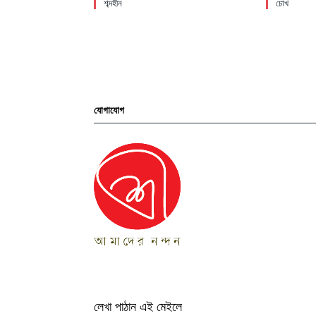
শব্দহীন
চোখ
যোগাযোগ
লেখা পাঠান এই মেইলে