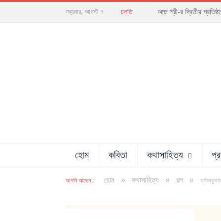
আজ শ্রী-র দ্বিতীয় প্রতিষ
শুক্রবার, আগস্ট ৭
চলতি
হোম
কবিতা
কথাসাহিত্য
প্
»
»
»
হোম
কথাসাহিত্য
গল্প
আপনি আছেন :
ডালিমকুমার