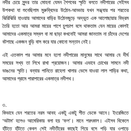
নদীর চেয়ে সুন্দর তার মোহনা যেমন শৈশবের স্মৃতি বলতে নদীপারের সেইসব
উপকথা যা শুনেছিলাম মুরুব্বিদের উঠোন-আড্ডায় যখন সন্ধ্যার পর শরতের
ঝিরিঝিরি হাওয়ায় আমাদের বাড়ির উঠোনজুড়ে অদ্ভুত এক আলোছায়ার বিভ্রম
তৈরি হতো আর আমরা মায়ের পাশে চুপচাপ বসে থাকতাম যেন মায়ের কোলই
আমাদের একমাত্র সম্বল বা মা ছাড়া কখনোই আমরা জানতাম না চাঁদের দেশের
বটগাছে একজন বুড়ি বাস করে যার কোনো সন্তান নেই।
এই এতকাল পর আমার মনে হলো নদীপারের মানুষের সাথে আমার যে দীর্ঘ
সময়ের সখ্য তা লিখে রাখা প্রয়োজন। আমার এভাবে চোখের সামনে নদী
ভাঙনের স্মৃতি। বন্যার পানিতে রাহেলা খালার ভেসে যাওয়া লাল শাড়ির কথা,
আমাদের গ্রামে পারাপারের একমাত্র নদীপথ।
৩.
কিভাবে যেন শরতের নরম আবহ একটু একটু শীত ডেকে আনে। ইংরেজিতে
‘অটাম’ হলেও আমেরিকায় বলা হয় ‘ফল’। মানে শরৎকাল। এইসব বিকেলে
হাঁটতে হাঁটতে কেবল সেই নদীতীরের কাছেই গিয়ে বসে পড়ি যার ওপাড়ে