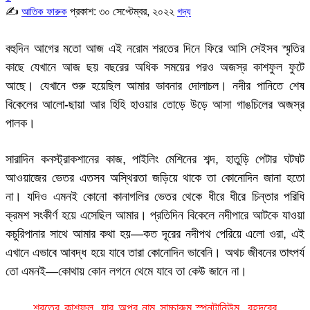
✍
প্রকাশ:
৩০ সেপ্টেম্বর, ২০২২
আতিক ফারুক
গদ্য
বহুদিন আগের মতো আজ এই নরোম শরতের দিনে ফিরে আসি সেইসব স্মৃতির
কাছে যেখানে আজ ছয় বছরের অধিক সময়ের পরও অজস্র কাশফুল ফুটে
আছে। যেখানে শুরু হয়েছিল আমার ভাবনার দোলাচল। নদীর পানিতে শেষ
বিকেলের আলো-ছায়া আর হিহি হাওয়ার তোড়ে উড়ে আসা গাঙচিলের অজস্র
পালক।
সারাদিন কনস্ট্রাকশানের কাজ, পাইলিং মেশিনের শব্দ, হাতুড়ি পেটার ঘটঘট
আওয়াজের ভেতর এতসব অস্থিরতা জড়িয়ে থাকে তা কোনোদিন জানা হতো
না। যদিও এমনই কোনো কানাগলির ভেতর থেকে ধীরে ধীরে চিন্তার পরিধি
ক্রমশ সংকীর্ণ হয়ে এসেছিল আমার। প্রতিদিন বিকেলে নদীপারে আটকে যাওয়া
কচুরিপানার সাথে আমার কথা হয়—কত দূরের নদীপথ পেরিয়ে এলো ওরা, এই
এখানে এভাবে আবদ্ধ হয়ে যাবে তারা কোনোদিন ভাবেনি। অথচ জীবনের তাৎপর্য
তো এমনই—কোথায় কোন লগনে থেমে যাবে তা কেউ জানে না।
শরতের কাশফুল, যার অপর নাম সাচ্চারুম স্পনটানিউম, বহদূরের