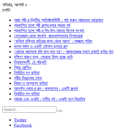
শনিবার, আগস্ট ৮
চলতি
আজ শ্রী-র দ্বিতীয় প্রতিষ্ঠাবার্ষিকী : পাঠ করুন আজকের আয়োজন
প্রকাশিত হলো শ্রী গল্পসংখ্যার প্রথম পর্ব
প্রকাশিত হলো শ্রী-র ঈদ-উল-আযহা বিশেষ সংখ্যা
শেহেরজাদ থেকে মার্কেস, জাদুবাস্তবতার নিশাচরেরা
‘কবিতা যুক্তির বাইরের জগৎ থেকে আসে’ : সাজ্জাদ শরিফ
মনসা মঙ্গল ও একটি এটলাস ছাতার গল্প
‘রোদের আলোকে চাঁদ বলে মনে হয়’ : পুরুষতন্ত্রের দখলে ঢাকাই ছবির গান
দক্ষিণে দারুণ যুদ্ধ, পেরেকে বিদ্ধ হচ্ছে কবি
ত্রিকালদর্শী, হে পঙ্খিনি
প্রিয় রোসিও
নির্বাচিত দশ কবিতা
শরীর ডিঙানোর লোভ
বিষাদ ও অন্যান্য কবিতা
আলফঁস দোদে-র গল্প : কমলালেবু : একটি কল্পনা
নির্বাচিত দশ কবিতা
আমরা এবং এআই : তৃতীয় পর্ব : এআই যুগে থিয়েটার
Twitter
Facebook