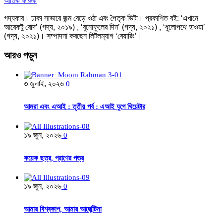
আতিক ফারুক
গদ্যকার। ঢাকা সাভারে জন্ম বেড়ে ওঠা এবং পৈতৃক ভিটা। প্রকাশিত বই: ‘এখানে
আরেকটু রোদ’ (গদ্য, ২০১৯) , ‘বুনোফুলের দিন’ (গদ্য, ২০২১) , ‘ধুলোপথে হাওয়া’
(গদ্য, ২০২১)। সম্পাদনা করছেন লিটলম্যাগ ‘বেয়ারিং’।
আরও
পড়ুন
৩ জুলাই, ২০২৬
0
আমরা এবং এআই : তৃতীয় পর্ব : এআই যুগে থিয়েটার
১৯ জুন, ২০২৬
0
কয়েক ছত্র, প্রাণের পত্র
১৯ জুন, ২০২৬
0
আমার বিশ্বকাপ, আমার আর্জেন্টিনা