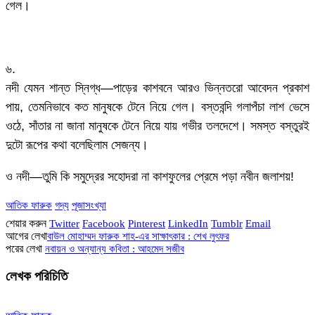
গেল।
৬.
নদী যেমন শান্ত স্নিগ্ধ—পাড়ের কাশবনে আরও ভিন্নতরো আবেদন প্রকাশ
পায়, তেমনিভাবে কত মানুষকে টেনে নিয়ে গেল। বস্তবন্দি গলাপঁচা লাশ ভেসে
ওঠে, সাঁতার না জানা মানুষকে টেনে নিয়ে যায় গভীর তলদেশে। সমস্ত বস্তুরই
দুটো রূপের কথা বলেছিলাম সেজন্য।
ও নদী—তুমি কি সমুদ্রের সহোদরা না কাশফুলের প্রেমে পড়া নবীন জলাশয়!
আতিক ফারুক
গদ্য
পূজাসংখ্যা
শেয়ার করুন
Twitter
Facebook
Pinterest
LinkedIn
Tumblr
Email
আগের লেখা
বাউল মোহাম্মদ ফারুক শাহ-এর সাক্ষাৎকার : শেখ লুৎফর
পরের লেখা
নবায়ন ও অন্যান্য কবিতা : আহমেদ সজীব
লেখক পরিচিতি