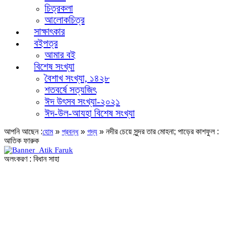
চিত্রকলা
আলোকচিত্র
সাক্ষাৎকার
বইপত্র
আমার বই
বিশেষ সংখ্যা
বৈশাখ সংখ্যা, ১৪২৮
শতবর্ষে সত্যজিৎ
ঈদ উৎসব সংখ্যা-২০২১
ঈদ-উল-আযহা বিশেষ সংখ্যা
আপনি আছেন :
»
»
»
নদীর চেয়ে সুন্দর তার মোহনা; পাড়ের কাশফুল :
হোম
প্রবন্ধ
গদ্য
আতিক ফারুক
অলংকরণ : বিধান সাহা