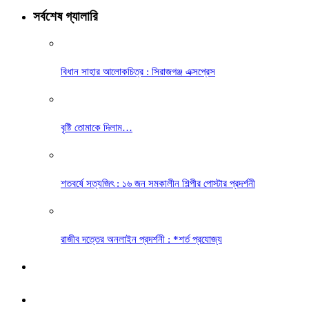
সর্বশেষ গ্যালারি
বিধান সাহার আলোকচিত্র : সিরাজগঞ্জ এক্সপ্রেস
বৃষ্টি তোমাকে দিলাম…
শতবর্ষে সত্যজিৎ : ১৬ জন সমকালীন শিল্পীর পোস্টার প্রদর্শনী
রাজীব দত্তের অনলাইন প্রদর্শনী : *শর্ত প্রযোজ্য