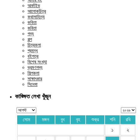
আমার বই
আর্কাইভ
আলোকচিত্র
কথাসাহিত্য
কবিতা
কবিতা
গদ্য
গল্প
চিত্রকলা
প্রবন্ধ
বইপত্র
বিশেষ সংখ্যা
ভ্রমণগদ্য
শিল্পকলা
সাক্ষাৎকার
সিনেমা
কাঙ্ক্ষিত লেখা খুঁজুন
সোম
মঙ্গল
বুধ
বৃহ
শুক্র
শনি
রবি
১
২