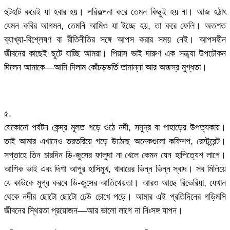
হুটহাট করেই যা হবার হয়। পরিকল্পনা করে তেমন কিছুই হয় না। আজ হঠাৎ
যেমন কবির আগমন, তেমনি আমিও যা ইচ্ছে হয়, তা করে ফেলি। অতশত
ব্যাখ্যা-বিশ্লেষণ বা রীতিনীতির সঙ্গে আপস করার সময় নেই। আপসহীন
জীবনের কাছেই ছুটে যাচ্ছি আমরা। পিয়াস ভাই দারুণ এক সন্ধ্যা উপঢৌকন
দিলেন আমাকে—আমি দিলাম কোঁচড়ভর্তি তামান্না আর অজস্র মুগ্ধতা।
৫.
যেকোনো পর্যটন কেন্দ্র মূলত গড়ে ওঠে নদী, সমুদ্র বা পাহাড়ের উপত্যকায়।
তাই আমার এখানেও তরতরিয়ে গড়ে উঠেছে অনেকগুলো কফিশপ, রেস্টুরেন্ট।
সপ্তাহে তিন চারদিন ডি-জুসের ফালুদা না খেলে কেমন যেন হাপিত্যেশ লাগে।
আশিক ভাই এবং দিশা আপুর হাসিমুখ, খাবারের ভিন্ন ভিন্ন স্বাদ। সব মিলিয়ে
যে কাউকে মুগ্ধ করবে ডি-জুসের আতিথেয়তা। আরও আছে রিভেরিয়া, যেখান
থেকে নদীর ছোটো ছোটো ঢেউ চোখে পড়ে। আমার এই প্রতিদিনের গড়িমসি
জীবনের স্থিরতা প্রয়োজন—আর ভালো লাগে না নিঃসঙ্গ যাপন।