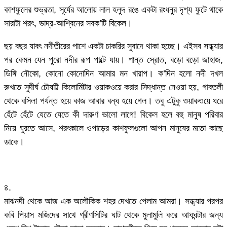
কাশফুলের শুভ্রতা, সূর্যের আলোয় লাল হলুদ রঙে একটা রংধনুর দৃশ্য ফুটে থাকে
সারাটা শরৎ, ভাদ্র-আশ্বিনের সবক’টি বিকেল।
ছয় বছর যাবৎ নদীতীরের পাশে একটা চাকরির সুবাদে থাকা হচ্ছে। এইসব সন্ধ্যার
পর কেমন যেন পুরো নদীর রূপ পাল্টে যায়। শান্ত স্রোত, বড়ো বড়ো জাহাজ,
ডিঙ্গি নৌকো, কোনো কোনোদিন আমার মন খারাপ। ক’দিন হলো নদী দখল
রুখতে সুদীর্ঘ চৌষট্টি কিলোমিটার ওয়াকওয়ে করার সিদ্ধান্ত নেওয়া হয়, গাবতলী
থেকে বসিলা পর্যন্ত হয়ে কাজ আবার বন্ধ হয়ে গেল। তবু এটুকু ওয়াকওয়ে ধরে
হেঁটে হেঁটে যেতে যেতে কী দারুণ ভালো লাগে! বিকেল হলে বহু মানুষ পরিবার
নিয়ে ঘুরতে আসে, শরৎকালে ওপাড়ের কাশফুলগুলো আপন মানুষের মতো কাছে
ডাকে।
৪.
মাঝনদী থেকে আজ এক অলৌকিক শহর দেখতে পেলাম আমরা। সন্ধ্যার পরপর
কবি পিয়াস মজিদের সাথে গ্রীণসিটির ঘাট থেকে মুলামুলি করে আধঘন্টার জন্য