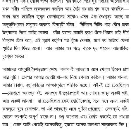
একশ বিশ টাকায় নৌকা ভাড়া করলাম। মাঝনদীতে গিয়ে দূর শহরের আলোর ছটা
যখন নদীর পানিতে জ্বলজ্বল করছিল আর বৈঠা বাওয়ার শব্দ কানে বাজছিল—
তখন মনে হয়েছিল তুমুল কোলাহলের মাঝেও এমন এক নৈঃশব্দ্য আছে যা
অনুভূতিপ্রবণ মানুষের ভাবনার বিস্তৃতি ঘটায়। সিলিকন সিটির পাড় ঘেঁষে ঢাকা
উদ্যানের দিকে যাচ্ছি আমরা—কাঁচা ঘাসের মায়াবি ঘ্রাণ শুঁকে পিয়াস ভাই দীর্ঘ
নিশ্বাস টেনে বলে, এই ঘ্রাণ বহুদিন পর খুঁজে পেলাম, মনে হয় হারিয়ে ফেলা
স্মৃতির দিন ফিরে এলো। আর আমার মন পড়ে থাকে দূর শহরের আলোকিত
দৃশ্যের ভেতর।
আমাদের আধঘন্টা নৈশভ্রমণ শেষে ‘কাবাব-ই আড্ডা’য় এসে খেলাম চিকেন চাপ
আর লুচি। তারপর আমার ছোট্টো খানকায় নিয়ে গেলাম কবিকে। আমার খানকা,
আমার নিবাস, বহু কবিদের আড্ডাস্থলে পরিণত হচ্ছে। এই-ই তো চেয়েছিলাম
—চারপাশে অসংখ্য বই, অসংখ্য ইনডোরপ্লান্ট আর শোবার জন্য একটা খাট,
আর একটা জানলা। যা চেয়েছিলাম সেই ছোটোবেলায়, মনে মনে এমন একটা
রুমজুড়ে ঘুরে বেড়াতাম, তা এই তারুণ্যে এসে পূর্ণতা পেয়েছে। সেজন্যই বলি,
কোনো স্বপ্নই অপূর্ণ থাকে না। শুধু অপেক্ষা এবং ধৈর্য্য ধরলেই তা পাওয়া
যায়। যেমন আমি পেয়েছি অনেককিছু, হয়তো অনেক অনাগত সম্ভাবনার দিন।