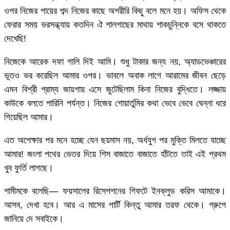
ওপর নিজের পায়ের শব্দ নিজের কাছে অশরীরি কিছু বলে মনে হয়। অফিস থেকে
ফেরার সময় ভরসন্ধ্যায় কতদিন ঐ শালগাছের মাথায় শাকচুন্নিকে বসে থাকতে
দেখেছি!
নিজেকে আরেক দফা গালি দিই আমি। শুধু টাকার জন্য নয়, অ্যাডভেঞ্চারের
ভূতও ভর করেছিল আমার ওপর। ভাবলে অবাক লাগে আরামের জীবন ছেড়ে
এমন বিশ্রী গ্রাম্য জায়গায় এসে জুটেছিলাম কিনা নিজের বুদ্ধিতে। লজ্জায়
কাউকে বলতে পারিনি পর্যন্ত। নিজের গোয়ার্তুমির কথা ভেবে ভেবে ঘেন্না ধরে
গিয়েছিল আমার।
এত অপেক্ষার পর মনে হচ্ছে যেন ছয়মাস নয়, অর্ধযুগ পর মুক্তি মিলতে যাচ্ছে
আমার! জংলা পথের ভেতর দিয়ে শিস বাজাতে বাজাতে হাঁটতে তাই এই প্রথম
খুব ফুর্তি লাগছে।
শামীমকে বলেছি— ফয়সালের রিসেপশনের গিফটে ইনক্লুড করিস আমাকে।
আসব, দেখা হবে। আর এ মাসের পার্টি কিন্তু আমার তরফ থেকে। গ্রুপে
জানিয়ে দে সবাইকে।