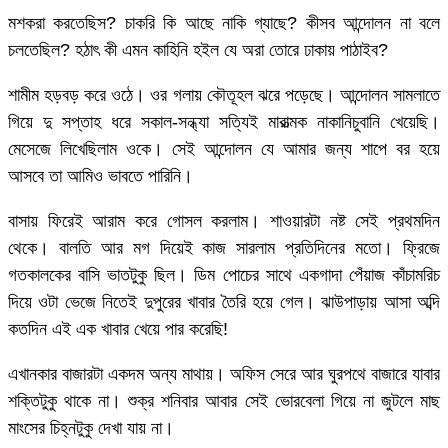
মশকরা করতেছিস? চাকরি কি আছে নাকি গ্যাছে? কীসব আন্দোলন না বলে
চলতেছিল? হঠাৎ কী এমন কাহিনি হইল যে অরা তোরে ঢাকায় পাঠাইব?
শামীম হড়বড় করে ওঠে। ওর গলায় কৌতূহল ঝরে পড়েছে। আন্দোলন সামলাতে
গিয়ে দু সপ্তাহ ধরে সকাল-সন্ধ্যা সত্যিই মারাত্মক নাকানিচুবানি খেয়েছি।
মেসেজে লিখেছিলাম ওকে। সেই আন্দোলন যে আমার জন্য শাপে বর হয়ে
আসবে তা আমিও ভাবতে পারিনি।
বাসায় ফিরেই আরাম করে গোসল করলাম। শাওয়ারটা নষ্ট সেই প্রথমদিন
থেকে। বালতি আর মগ দিয়েই কাজ সারলাম প্রতিদিনের মতো। ফ্রিজে
গতকালকের বাসি ভাতটুকু ছিল। ডিম পোচের সাথে একগাদা পেঁয়াজ কাঁচামরিচ
দিয়ে ওটা ভেজে নিতেই দুপুরের খাবার তৈরি হয়ে গেল। ঝাউপাড়ায় আসা অব্দি
কতদিন এই এক খাবার খেয়ে পার করেছি!
এখানকার বাজারটা একদম অন্য মাথায়। অফিস সেরে আর ঘুরপথে বাজারে যাবার
শক্তিটুকু থাকে না। শুক্র শনিবার আবার সেই ভোরবেলা গিয়ে না জুটলে মাছ
মাংসের চিহ্নটুকু দেখা যায় না।