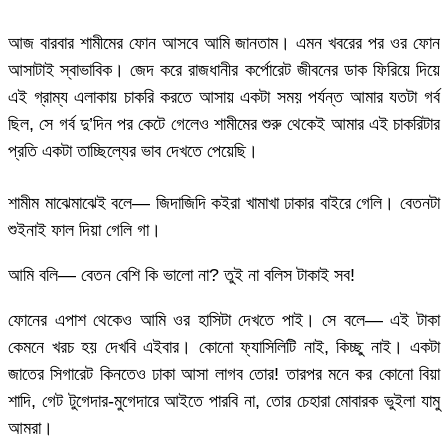
আজ বারবার শামীমের ফোন আসবে আমি জানতাম। এমন খবরের পর ওর ফোন
আসাটাই স্বাভাবিক। জেদ করে রাজধানীর কর্পোরেট জীবনের ডাক ফিরিয়ে দিয়ে
এই গ্রাম্য এলাকায় চাকরি করতে আসায় একটা সময় পর্যন্ত আমার যতটা গর্ব
ছিল, সে গর্ব দু’দিন পর কেটে গেলেও শামীমের শুরু থেকেই আমার এই চাকরিটার
প্রতি একটা তাচ্ছিল্যের ভাব দেখতে পেয়েছি।
শামীম মাঝেমাঝেই বলে— জিদাজিদি কইরা খামাখা ঢাকার বাইরে গেলি। বেতনটা
শুইনাই ফাল দিয়া গেলি গা।
আমি বলি— বেতন বেশি কি ভালো না? তুই না বলিস টাকাই সব!
ফোনের এপাশ থেকেও আমি ওর হাসিটা দেখতে পাই। সে বলে— এই টাকা
কেমনে খরচ হয় দেখবি এইবার। কোনো ফ্যাসিলিটি নাই, কিচ্ছু নাই। একটা
জাতের সিগারেট কিনতেও ঢাকা আসা লাগব তোর! তারপর মনে কর কোনো বিয়া
শাদি, গেট টুগেদার-মুগেদারে আইতে পারবি না, তোর চেহারা মোবারক ভুইলা যামু
আমরা।