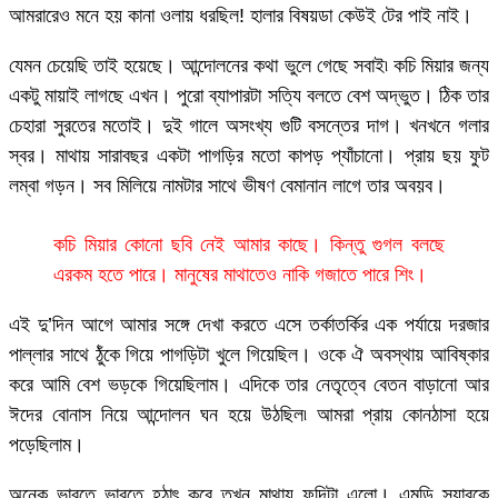
আমরারেও মনে হয় কানা ওলায় ধরছিল! হালার বিষয়ডা কেউই টের পাই নাই।
যেমন চেয়েছি তাই হয়েছে। আন্দোলনের কথা ভুলে গেছে সবাই৷ কচি মিয়ার জন্য
একটু মায়াই লাগছে এখন। পুরো ব্যাপারটা সত্যি বলতে বেশ অদ্ভুত। ঠিক তার
চেহারা সুরতের মতোই। দুই গালে অসংখ্য গুটি বসন্তের দাগ। খনখনে গলার
স্বর। মাথায় সারাবছর একটা পাগড়ির মতো কাপড় প্যাঁচানো। প্রায় ছয় ফুট
লম্বা গড়ন। সব মিলিয়ে নামটার সাথে ভীষণ বেমানান লাগে তার অবয়ব।
কচি মিয়ার কোনো ছবি নেই আমার কাছে। কিন্তু গুগল বলছে
এরকম হতে পারে। মানুষের মাথাতেও নাকি গজাতে পারে শিং।
এই দু’দিন আগে আমার সঙ্গে দেখা করতে এসে তর্কাতর্কির এক পর্যায়ে দরজার
পাল্লার সাথে ঠুঁকে গিয়ে পাগড়িটা খুলে গিয়েছিল। ওকে ঐ অবস্থায় আবিষ্কার
করে আমি বেশ ভড়কে গিয়েছিলাম। এদিকে তার নেতৃত্বে বেতন বাড়ানো আর
ঈদের বোনাস নিয়ে আন্দোলন ঘন হয়ে উঠছিল৷ আমরা প্রায় কোনঠাসা হয়ে
পড়েছিলাম।
অনেক ভাবতে ভাবতে হঠাৎ করে তখন মাথায় ফন্দিটা এলো। এমডি স্যারকে