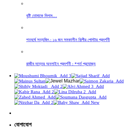
বৃষ্টি তোমাকে দিলাম…
শতবর্ষে সত্যজিৎ : ১৬ জন সমকালীন শিল্পীর পোস্টার প্রদর্শনী
রাজীব দত্তের অনলাইন প্রদর্শনী : *শর্ত প্রযোজ্য
যোগাযোগ