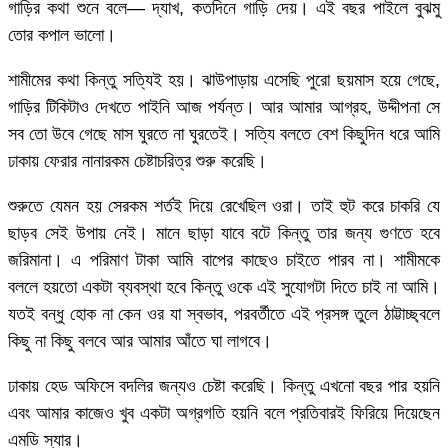
গাড়ির কথা শুনে বলে— দ্যাখ, কতদিনে গাড়ি দেয়। এই বছর পাইলে বুঝমু
তোর কপাল ভালো।
শামীমের কথা কিন্তু সত্যিই হয়। ঝাউপাড়ায় এসেছি পুরো ছয়মাস হয়ে গেছে,
গাড়ির টিকিটাও দেখতে পাইনি আজ পর্যন্ত। আর আমার আগ্রহ, উদ্দীপনা সে
সব তো উবে গেছে মাস ঘুরতে না ঘুরতেই। সত্যি বলতে বেশ কিছুদিন ধরে আমি
ঢাকায় ফেরার নানারকম চেষ্টাচরিত্র শুরু করেছি।
শুরুতে যেমন হয় সেরকম শর্তই দিয়ে রেখেছিল ওরা। তাই হুট করে চাকরি যে
ছাড়ব সেই উপায় নেই। মানে ছাড়া যাবে বটে কিন্তু তার জন্য গুণতে হবে
জরিমানা। এ পরিমাণ টাকা আমি বাপের কাছেও চাইতে পারব না। শামীমকে
বললে হয়তো একটা ব্যবস্থা হবে কিন্তু ওকে এই সুযোগটা দিতে চাই না আমি।
যতই বন্ধু হোক না কেন ওর যা স্বভাব, পরবর্তীতে এই প্রসঙ্গ তুলে ঠাট্টাচ্ছ্বলে
কিছু না কিছু বলবে আর আমার আঁতে ঘা লাগবে।
ঢাকায় হেড অফিসে বদলির জন্যও চেষ্টা করেছি। কিন্তু এখনো বছর পার হয়নি
এবং আমার কাজেও খুব একটা অগ্রগতি হয়নি বলে প্রতিবারই ফিরিয়ে দিয়েছেন
এমডি স্যার।