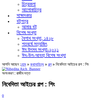
চিত্রকলা
আলোকচিত্র
সাক্ষাৎকার
বইপত্র
আমার বই
বিশেষ সংখ্যা
বৈশাখ সংখ্যা, ১৪২৮
শতবর্ষে সত্যজিৎ
ঈদ উৎসব সংখ্যা-২০২১
ঈদ-উল-আযহা বিশেষ সংখ্যা
আপনি আছেন :
»
»
»
নিবেদিতা আইচের গল্প : শিং
হোম
কথাসাহিত্য
গল্প
অলংকরণ : রাজীব দত্ত
নিবেদিতা আইচের গল্প : শিং
0