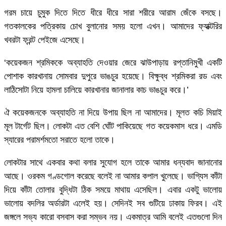
গরম চায়ে চুমুক দিতে দিতে ধীরে ধীরে সারা শরীরে আরাম জেঁকে বসছে।
গতকালকের পত্রিকায় চোখ বুলানোর সময় হলো এখন। আমাদের ফ্যাক্টরির
খবরটা ফ্রন্ট পেইজে এসেছে।
‘কয়েকজন শ্রমিককে অব্যাহতি দেওয়ার জেরে ঝাউপাড়ায় রপ্তানিমুখী একটি
পোশাক কারখানায় সোমবার দুপুরে ভাঙচুর হয়েছে। বিক্ষুব্ধ শ্রমিকরা রড এবং
লাঠিসোটা নিয়ে হামলা চালিয়ে কারখানার জানালার কাচ ভাঙচুর করে।’
ঐ কয়েকজনকে অব্যাহতি না দিয়ে উপায় ছিল না আমাদের। মূলত কচি মিয়াই
মূল টার্গেট ছিল। লোকটা এত বেশি ঘোঁট পাকিয়েছে গত কয়েকমাস ধরে। এমডি
স্যারের পরামর্শমতো সরাতে হলো তাকে।
লোকটার সাথে একবার কথা বলার সুযোগ হলে তাকে আমার ধন্যবাদ জানানোর
আছে। ওরকম গণ্ডগোল করেছে বলেই না আমার কপাল খুলেছে। ভাগ্যিস কাঁটা
দিয়ে কাঁটা তোলার বুদ্ধিটা ঠিক সময়ে মাথায় এসেছিল। এবার একটু ভালোয়
ভালোয় বদলির অর্ডারটা এলেই হয়। সেদিনই সব গুটিয়ে ঢাকায় ফিরব। এই
জঙ্গলে সভ্য কারো বসবাস করা সম্ভব নয়। একমাত্র আমি বলেই এতগুলো দিন