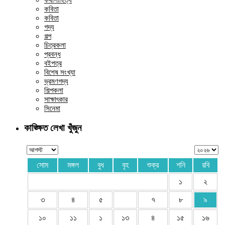
কবিতা
কবিতা
গদ্য
গল্প
চিত্রকলা
প্রবন্ধ
বইপত্র
বিশেষ সংখ্যা
ভ্রমণগদ্য
শিল্পকলা
সাক্ষাৎকার
সিনেমা
কাঙ্ক্ষিত লেখা খুঁজুন
সোম
মঙ্গল
বুধ
বৃহ
শুক্র
শনি
রবি
১
২
৩
৪
৫
৭
৮
৯
১০
১১
১
১৩
৪
১৫
১৬