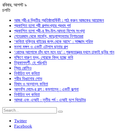
রবিবার, আগস্ট ৯
চলতি
আজ শ্রী-র দ্বিতীয় প্রতিষ্ঠাবার্ষিকী : পাঠ করুন আজকের আয়োজন
প্রকাশিত হলো শ্রী গল্পসংখ্যার প্রথম পর্ব
প্রকাশিত হলো শ্রী-র ঈদ-উল-আযহা বিশেষ সংখ্যা
শেহেরজাদ থেকে মার্কেস, জাদুবাস্তবতার নিশাচরেরা
‘কবিতা যুক্তির বাইরের জগৎ থেকে আসে’ : সাজ্জাদ শরিফ
মনসা মঙ্গল ও একটি এটলাস ছাতার গল্প
‘রোদের আলোকে চাঁদ বলে মনে হয়’ : পুরুষতন্ত্রের দখলে ঢাকাই ছবির গান
দক্ষিণে দারুণ যুদ্ধ, পেরেকে বিদ্ধ হচ্ছে কবি
ত্রিকালদর্শী, হে পঙ্খিনি
প্রিয় রোসিও
নির্বাচিত দশ কবিতা
শরীর ডিঙানোর লোভ
বিষাদ ও অন্যান্য কবিতা
আলফঁস দোদে-র গল্প : কমলালেবু : একটি কল্পনা
নির্বাচিত দশ কবিতা
আমরা এবং এআই : তৃতীয় পর্ব : এআই যুগে থিয়েটার
Twitter
Facebook