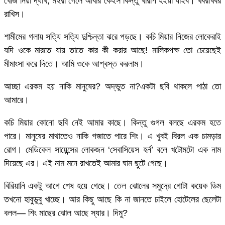
খোঁজ নিয়া দ্যাখ, মইরা গেলে আবার কেইস কিন্তু খারাপ হইয়া যাইব। খবরাখবর
রাখিস।
শামীমের গলায় সত্যি সত্যি দুশ্চিন্তা ঝরে পড়ছে। কচি মিয়ার নিজের লোকেরাই
যদি ওকে মারতে যায় তাতে কার কী করার আছে! মালিকপক্ষ তো চেয়েছেই
মীমাংসা করে দিতে। আমি ওকে আশ্বস্ত করলাম।
আচ্ছা এরকম হয় নাকি মানুষের? অদ্ভুত না?একটা ছবি থাকলে পাঠা তো
আমারে।
কচি মিয়ার কোনো ছবি নেই আমার কাছে। কিন্তু গুগল বলছে এরকম হতে
পারে। মানুষের মাথাতেও নাকি গজাতে পারে শিং। এ খুবই বিরল এক চামড়ার
রোগ। মেডিকেল সায়েন্সের লোকজন ‘সেবাসিয়েস হর্ন’ বলে খটোমটো এক নাম
দিয়েছে এর। এই নাম মনে রাখতেই আমার ঘাম ছুটে গেছে।
বিরিয়ানি একটু আগে শেষ হয়ে গেছে। তেল ঝোলের সমুদ্রে গোটা কয়েক ডিম
তখনো হাবুডুবু খাচ্ছে। আর কিছু আছে কি না জানতে চাইলে হোটেলের ছেলেটা
বলল— শিং মাছের ঝোল আছে স্যার। দিমু?