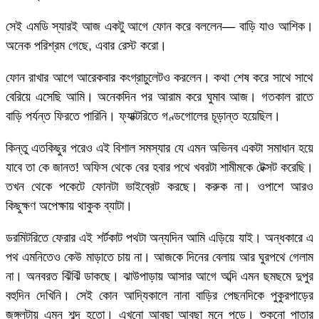
সেই এমডি স্যারই আজ একটু আগে ফোন করে বললেন— বাড়ি যাও আশিক।
অনেক পরিশ্রম গেছে, এবার রেস্ট করো।
ফোন রাখার আগে আরেকবার কংগ্রাচুলেটও করলেন। কথা শেষ করে সাথে সাথে
বেরিয়ে এসেছি আমি। অনেকদিন পর আরাম করে ঘুমাব আজ। গতকাল রাতে
বাড়ি পর্যন্ত ফিরতে পারিনি। ফ্যাক্টরিতে গণ্ডগোলের চূড়ান্ত হয়েছিল।
কিন্তু এতকিছুর পরেও এই বিশাল সমস্যার যে এমন অভিনব একটা সমাধান হয়ে
যাবে তা কে জানত! অফিস থেকে বের হবার পথে খবরটা শামীমকে টেক্সট করেছি।
তখন থেকে পকেটে ফোনটা ভাইব্রেট করছে। করুক না। ওপাশে আরও
কিছুক্ষণ অপেক্ষায় থাকুক ব্যাটা।
ডরমিটরিতে ফেরার এই শর্টকাট পথটা অন্যদিন আমি এড়িয়ে যাই। অন্ধকারে এ
পথ এমনিতেও কেউ মাড়াতে চায় না। আজকে দিনের বেলায় আর ঘুরপথে গেলাম
না। অনবরত ঝিঁঝিঁ ডাকছে। ঝাউপাড়ায় আসার আগে অব্দি এমন ছমছমে দুপুর
বহুদিন দেখিনি। সেই কোন আদ্যিকালে নানা বাড়ির পেছনদিকে পুকুরপাড়ের
জঙ্গলটায় এমন শব্দ হতো। এখনো আবছা আবছা মনে পড়ে। শুকনো পাতার