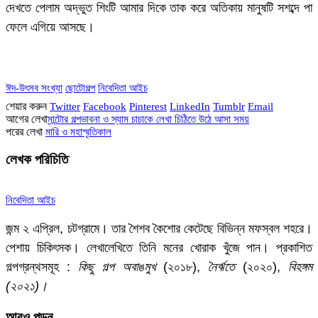
দেখতে পেলাম অদ্ভুত শিংটি আমার দিকে তাক করে অতিকায় মানুষটি সশব্দে পা
ফেলে এগিয়ে আসছে।
ঈদ-উৎসব সংখ্যা
ছোটোগল্প
নিবেদিতা আইচ
শেয়ার করুন
Twitter
Facebook
Pinterest
LinkedIn
Tumblr
Email
আগের লেখা
মান্টোর গল্পভাবনা ও স্যাম চাচাকে লেখা চিঠিতে উঠে আসা সময়
পরের লেখা
মারি ও মহাস্মৃতিকাল
লেখক পরিচিতি
নিবেদিতা আইচ
জন্ম ২ এপ্রিল, চটগ্রামে। তার শৈশব কৈশোর কেটেছে বিভিন্ন মফস্বল শহরে।
পেশায় চিকিৎসক। লেখালেখিতে তিনি মনের খোরাক খুঁজে পান। প্রকাশিত
গল্পগ্রন্থসমূহ :
কিছু গল্প অবাঙমুখ
(২০১৮),
নৈর্ঋতে
(২০২০),
বিহঙ্গম
(২০২১)।
আরও
পড়ুন