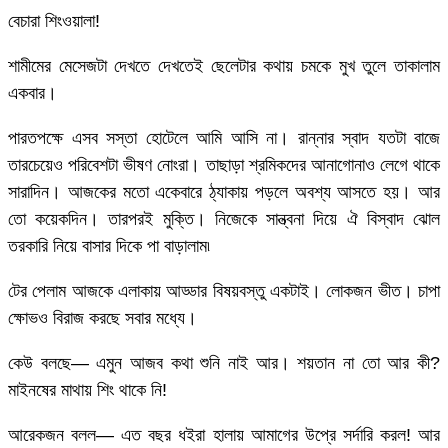
বেচারা শিংওয়ালা!
শামীমের মেসেজটা দেখতে দেখতেই ছেলেটার কথায় চমকে মুখ তুলে তাকালাম
একবার।
পারতপক্ষে এসব সস্তা হোটেলে আমি আসি না। রান্নার স্বাদ যতটা বাজে
তারচেয়েও পরিবেশটা ভীষণ নোংরা। তাছাড়া শ্রমিকদের আনাগোনাও লেগে থাকে
সারাদিন। আজকের মতো একেবারে ঠ্যাকায় পড়লে অবশ্য আসতে হয়। আর
তো কয়েকদিন। তারপরই মুক্তি। নিজেকে সান্ত্বনা দিয়ে ঐ বিস্বাদ ঝোল
তরকারি নিয়ে বাসার দিকে পা বাড়ালাম৷
টের পেলাম আজকে এলাকায় আড্ডার বিষয়বস্তু একটাই। লোকজন ভীত। চাপা
ক্ষোভও বিরাজ করছে সবার মধ্যে।
কেউ বলছে— এমুন আজব কথা শুনি নাই আর। শয়তান না তো আর কী?
মাইনষের মাথায় শিং থাকে নি!
আরেকজন বলল— এত বছর ধইরা হালায় আমাগের উপ্রে সর্দারি করল! আর