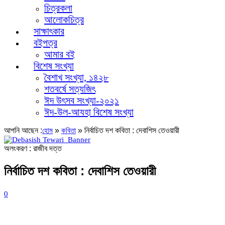
চিত্রকলা
আলোকচিত্র
সাক্ষাৎকার
বইপত্র
আমার বই
বিশেষ সংখ্যা
বৈশাখ সংখ্যা, ১৪২৮
শতবর্ষে সত্যজিৎ
ঈদ উৎসব সংখ্যা-২০২১
ঈদ-উল-আযহা বিশেষ সংখ্যা
আপনি আছেন :
»
»
নির্বাচিত দশ কবিতা : দেবাশিস তেওয়ারী
হোম
কবিতা
অলংকরণ : রাজীব দত্ত
নির্বাচিত দশ কবিতা : দেবাশিস তেওয়ারী
0