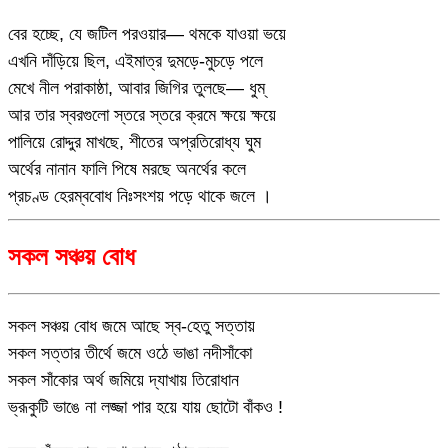
বের হচ্ছে, যে জটিল পরওয়ার— থমকে যাওয়া ভয়ে
এখনি দাঁড়িয়ে ছিল, এইমাত্র দুমড়ে-মুচড়ে পলে
মেখে নীল পরাকাষ্ঠা, আবার জিগির তুলছে— ধুম্
আর তার স্বরগুলো স্তরে স্তরে ক্রমে ক্ষয়ে ক্ষয়ে
পালিয়ে রোদ্দুর মাখছে, শীতের অপ্রতিরোধ্য ঘুম
অর্থের নানান ফালি পিষে মরছে অনর্থের কলে
প্রচণ্ড হেরম্ববোধ নিঃসংশয় পড়ে থাকে জলে ।
সকল সঞ্চয় বোধ
সকল সঞ্চয় বোধ জমে আছে স্ব-হেতু সত্তায়
সকল সত্তার তীর্থে জমে ওঠে ভাঙা নদীসাঁকো
সকল সাঁকোর অর্থ জমিয়ে দ্যাখায় তিরোধান
ভ্রূকুটি ভাঙে না লজ্জা পার হয়ে যায় ছোটো বাঁকও !