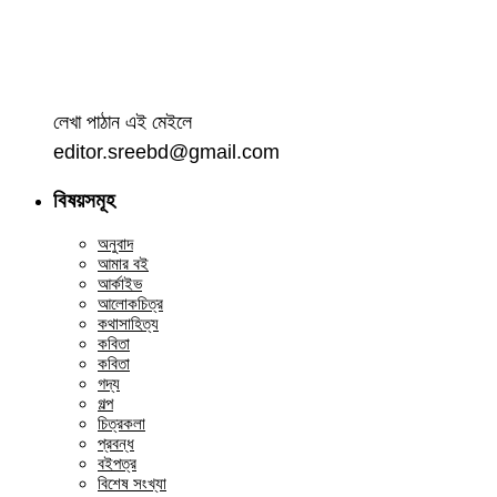
লেখা পাঠান এই মেইলে
editor.sreebd@gmail.com
বিষয়সমূহ
অনুবাদ
আমার বই
আর্কাইভ
আলোকচিত্র
কথাসাহিত্য
কবিতা
কবিতা
গদ্য
গল্প
চিত্রকলা
প্রবন্ধ
বইপত্র
বিশেষ সংখ্যা