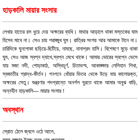
হাড়কালি মায়ার সংসার
লেখার হাতের রস ধুয়ে দেয় অক্ষরের ব্যধি। মাথার আড়ালে থাকা মস্তকের ঘাম
হিসেব মাখে না। সেও চায় পরাঙ্মুখ ঘুম। রাত্রির সংশয় আর আমাকে টানে না।
চারিদিকে ঘুনপোকা ছড়িয়ে-ছিটিয়ে, নামছে, নানাপ্রদ হাসি। বিশেষণে মুড়ে থাকা
ঘুম, সেও আজ স্বপ্ন দ্যাখে,স্বপ্ন মেখে থাকে। আমার ভোরের স্বপ্নে ভেসে
যায় মজা নদী, পোড়াকাঠ, অস্থিচূর্ণ, চিতাভস্ম, আকাঙ্ক্ষার লেলিহান শিখা,
স্বজাতীর শ্রাদ্ধ-কীর্তন। গনগনে ধোঁয়ার ভিতর থেকে উড়ে যায় কালোরক্ত,
অক্ষরের সেতু। যন্ত্রণার পদপ্রান্তে অনর্গল ঘুরতে থাকে আমার অবুঝ বাড়ি,
অন্নহীন হাড়কালি— মায়ার সংসার !
অবস্থান
স্রোত ঠেলে জ্বলে ওঠে আলে,
সমূহ লজ্জার ইচ্ছে তুলে নেয় পথশ্রম