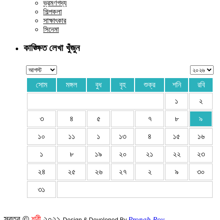
ভ্রমণগদ্য
শিল্পকলা
সাক্ষাৎকার
সিনেমা
কাঙ্ক্ষিত লেখা খুঁজুন
সোম
মঙ্গল
বুধ
বৃহ
শুক্র
শনি
রবি
১
২
৩
৪
৫
৭
৮
৯
১০
১১
১
১৩
৪
১৫
১৬
১
৮
১৯
২০
২১
২২
২৩
২৪
২৫
২৬
২৭
২
৯
৩০
৩১
স্বত্ব ©
শ্রী
২০২১
Pronab Roy