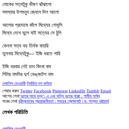
লোকের সত্যটুকু ভীষণ ঝাঁঝালো
সমস্যার উপমন্যু জ্বেলে দিল আলো
আলোর প্রদোষে কাঁপে মিথ্যের গোধূলি
মিথ্যে দেখে ভুলে যাই সত্যের সে ঠুলি
কেননা সত্য বড় তির্যক বাহারি
তুলনায় মিথ্যেটুকু— ইজি ধরতে পারি
ইজি ধরবার নেই ডান কিংবা বাম
পিটার নাৎসির দুর্গ ভেঙ্কটেশ নাম
দেবাশিস তেওয়ারী
নির্বাচিত দশ কবিতা
শেয়ার করুন
Twitter
Facebook
Pinterest
LinkedIn
Tumblr
Email
আগের লেখা
‘ভূতের সাথে যুদ্ধ’: এ এক সত্যি ভূতের গপ্পো : শামীম সাঈদ
পরের লেখা
রবীন্দ্রনাথের প্রয়োজনীয়তা : সময়ের প্রেক্ষাপটে | ড. শাশ্বত ভট্টাচার্য
লেখক পরিচিতি
দেবাশিস তেওয়ারী