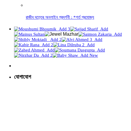
রাজীব দত্তের অনলাইন প্রদর্শনী : *শর্ত প্রযোজ্য
যোগাযোগ