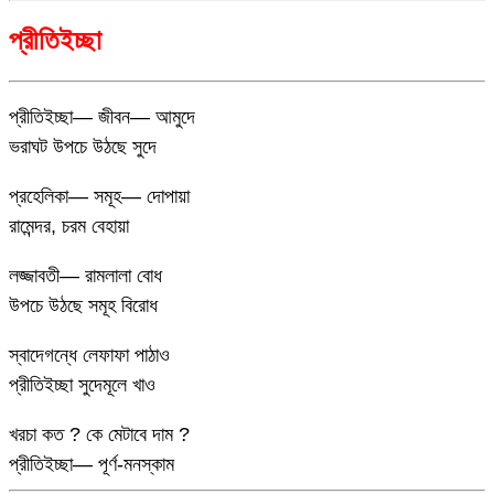
প্রীতিইচ্ছা
প্রীতিইচ্ছা— জীবন— আমুদে
ভরাঘট উপচে উঠছে সুদে
প্রহেলিকা— সমূহ— দোপায়া
রামেন্দর, চরম বেহায়া
লজ্জাবতী— রামলালা বোধ
উপচে উঠছে সমূহ বিরোধ
স্বাদেগন্ধে লেফাফা পাঠাও
প্রীতিইচ্ছা সুদেমূলে খাও
খরচা কত ? কে মেটাবে দাম ?
প্রীতিইচ্ছা— পূর্ণ-মনস্কাম