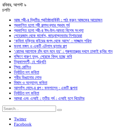
রবিবার, আগস্ট ৯
চলতি
আজ শ্রী-র দ্বিতীয় প্রতিষ্ঠাবার্ষিকী : পাঠ করুন আজকের আয়োজন
প্রকাশিত হলো শ্রী গল্পসংখ্যার প্রথম পর্ব
প্রকাশিত হলো শ্রী-র ঈদ-উল-আযহা বিশেষ সংখ্যা
শেহেরজাদ থেকে মার্কেস, জাদুবাস্তবতার নিশাচরেরা
‘কবিতা যুক্তির বাইরের জগৎ থেকে আসে’ : সাজ্জাদ শরিফ
মনসা মঙ্গল ও একটি এটলাস ছাতার গল্প
‘রোদের আলোকে চাঁদ বলে মনে হয়’ : পুরুষতন্ত্রের দখলে ঢাকাই ছবির গান
দক্ষিণে দারুণ যুদ্ধ, পেরেকে বিদ্ধ হচ্ছে কবি
ত্রিকালদর্শী, হে পঙ্খিনি
প্রিয় রোসিও
নির্বাচিত দশ কবিতা
শরীর ডিঙানোর লোভ
বিষাদ ও অন্যান্য কবিতা
আলফঁস দোদে-র গল্প : কমলালেবু : একটি কল্পনা
নির্বাচিত দশ কবিতা
আমরা এবং এআই : তৃতীয় পর্ব : এআই যুগে থিয়েটার
Twitter
Facebook