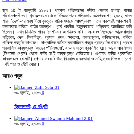
জন্ম ১৪ ই জানুয়ারি ১৯৮২। থাকেন পশ্চিমবঙ্গের নদীয়া জেলার চাপড়া থানার
শ্রীবাসপল্লীতে। খুব অল্পবয়স থেকে বিভিন্ন পত্র-পত্রিকায় আত্মপ্রকাশ। ২০০২ সালে
শারদ ‘দেশ’-এর মধ্য দিয়ে বৃহত্তর পাঠক সমাজে আত্মপ্রকাশ। তার পর-পরই আকাশবাণী
কলকাতায় কবিতা পাঠের আমন্ত্রণ। পূর্বে শারদীয় ‘আনন্দবাজার’ পত্রিকার আমন্ত্রিত কবি
ছিলেন। এখন নিয়মিত শারদ ‘দেশ’-এর আমন্ত্রিত কবি। এ-যাবৎ লিখেছেন আনন্দবাজার
পত্রিকা, দেশ, শিলাদিত্য, প্রসাদ, নন্দন, শুকতারা, নবকল্লোল, কবিসম্মেলন, কবিতা
পাক্ষিক প্রভৃতি কাগজে। সাপ্তাহিক বর্তমান ম্যাগাজিনে প্রচুর প্রবন্ধ লিখেছেন। প্রথম
প্রকাশিত কাব্যগ্রন্থ 'কাছের পাঁচিলগুলো', ২০০৭ সালে প্রকাশিত হয়। আনন্দ পাবলিশার্স
(সিগনেট প্রেস) থেকে কবির দু'টি কাব্যগ্রন্থ বেরিয়েছে। এ-যাবৎ কবির প্রকাশিত
কাব্যগ্রন্থ ষোলটি। পেশায় সরকারি উচ্চ বিদ্যালয়ে বঙ্গভাষা ও সাহিত্যের শিক্ষক। নেশা
: বই পড়া ও হেঁটে ঘোরা।
আরও
পড়ুন
৩১ জুলাই, ২০২৬
0
ত্রিকালদর্শী, হে পঙ্খিনি
৩১ জুলাই, ২০২৬
0