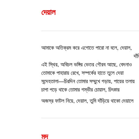
দেয়াল
আমাকে অতিক্রম করে এগোতে পারো না বলে, দেয়াল,
…………………………………………..
দা
এই স্থির, অবিচল ভঙ্গির ভেতর গৌরব আছে, বেদনাও
তোমাকে পাহারায় রেখে, সম্পর্কের হাতে তুলে দেয়া
সন্দেহতালা—চিরদিন তোমার সম্মুখে গড়ায়, পায়ের তলায়
চাপা পড়ে থাকে তোমার গম্ভীর চোয়াল, চিৎকার
অজস্র ফাটল নিয়ে, দেয়াল, তুমি দাঁড়িয়ে থাকো দেয়ালে
মদ