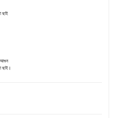
া ছাই
া আগুন
ড়া ছাই।