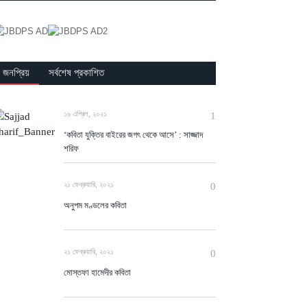
জনপ্রিয়
সর্বশেষ প্রকাশিত
১৬ এপ্রিল, ২০২১
1
‘কবিতা যুক্তির বাইরের জগৎ থেকে আসে’ : সাজ্জাদ
শরিফ
২১ ফেব্রুয়ারি, ২০২১
0
অনুপম মণ্ডলের কবিতা
২১ ফেব্রুয়ারি, ২০২১
0
মোস্তফা হামেদীর কবিতা