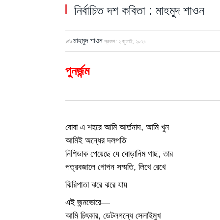
নির্বাচিত দশ কবিতা : মাহমুদ শাওন
মাহমুদ শাওন
✍
প্রকাশ:
২ জুলাই, ২০২১
পুনর্জন্ম
বোবা এ শহরে আমি আর্তনাদ, আমি খুন
আমিই অন্ধের দলপতি
নিশিডাক পেয়েছে যে ঘোড়ানিম গাছ, তার
পত্রবজালে গোপন সম্মতি, লিখে রেখে
ঝিরিপাতা ঝরে ঝরে যায়
এই জন্মভোরে—
আমি চিৎকার, ডেটলগন্ধে সেলাইমুখ