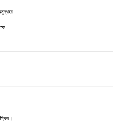
ুদ্ধারে
েকে
স্থিত।