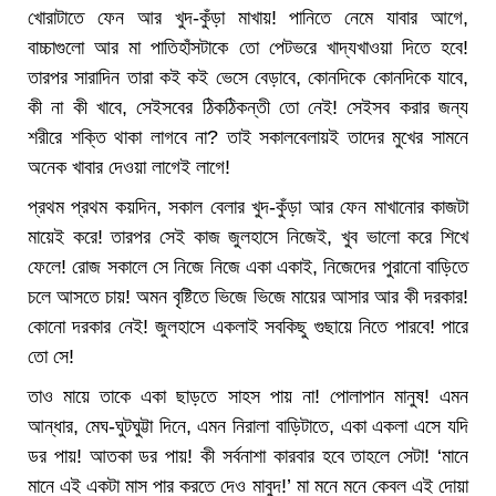
খোরাটাতে ফেন আর খুদ-কুঁড়া মাখায়! পানিতে নেমে যাবার আগে,
বাচ্চাগুলো আর মা পাতিহাঁসটাকে তো পেটভরে খাদ্যখাওয়া দিতে হবে!
তারপর সারাদিন তারা কই কই ভেসে বেড়াবে, কোনদিকে কোনদিকে যাবে,
কী না কী খাবে, সেইসবের ঠিকঠিকন্তী তো নেই! সেইসব করার জন্য
শরীরে শক্তি থাকা লাগবে না? তাই সকালবেলায়ই তাদের মুখের সামনে
অনেক খাবার দেওয়া লাগেই লাগে!
প্রথম প্রথম কয়দিন, সকাল বেলার খুদ-কুঁড়া আর ফেন মাখানোর কাজটা
মায়েই করে! তারপর সেই কাজ জুলহাসে নিজেই, খুব ভালো করে শিখে
ফেলে! রোজ সকালে সে নিজে নিজে একা একাই, নিজেদের পুরানো বাড়িতে
চলে আসতে চায়! অমন বৃষ্টিতে ভিজে ভিজে মায়ের আসার আর কী দরকার!
কোনো দরকার নেই! জুলহাসে একলাই সবকিছু গুছায়ে নিতে পারবে! পারে
তো সে!
তাও মায়ে তাকে একা ছাড়তে সাহস পায় না! পোলাপান মানুষ! এমন
আন্ধার, মেঘ-ঘুটঘুট্টা দিনে, এমন নিরালা বাড়িটাতে, একা একলা এসে যদি
ডর পায়! আতকা ডর পায়! কী সর্বনাশা কারবার হবে তাহলে সেটা! ‘মানে
মানে এই একটা মাস পার করতে দেও মাবুদ!’ মা মনে মনে কেবল এই দোয়া