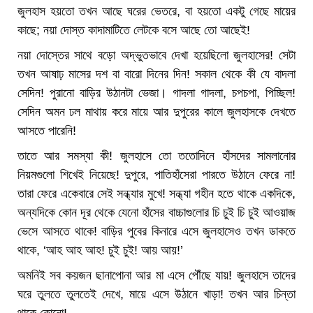
জুলহাস হয়তো তখন আছে ঘরের ভেতরে, বা হয়তো একটু গেছে মায়ের
কাছে; নয়া দোস্ত কাদামাটিতে লেটকে বসে আছে তো আছেই!
নয়া দোস্তের সাথে বড়ো অদ্ভুতভাবে দেখা হয়েছিলো জুলহাসের! সেটা
তখন আষাঢ় মাসের দশ বা বারো দিনের দিন! সকাল থেকে কী যে বাদলা
সেদিন! পুরানো বাড়ির উঠানটা ভেজা। গাদলা গাদলা, চপচপা, পিচ্ছিল!
সেদিন অমন ঢল মাথায় করে মায়ে আর দুপুরের কালে জুলহাসকে দেখতে
আসতে পারেনি!
তাতে আর সমস্যা কী! জুলহাসে তো ততোদিনে হাঁসদের সামলানোর
নিয়মগুলো শিখেই নিয়েছে! দুপুরে, পাতিহাঁসেরা পারতে উঠানে ফেরে না!
তারা ফেরে একেবারে সেই সন্ধ্যার মুখে! সন্ধ্যা গহীন হতে থাকে একদিকে,
অন্যদিকে কোন দূর থেকে যেনো হাঁসের বাচ্চাগুলোর চি চুই চি চুই আওয়াজ
ভেসে আসতে থাকে! বাড়ির পুবের কিনারে এসে জুলহাসেও তখন ডাকতে
থাকে, ‘আহ আহ আহ! চুই চুই! আয় আয়!’
অমনিই সব কয়জন ছানাপোনা আর মা এসে পৌঁছে যায়! জুলহাসে তাদের
ঘরে তুলতে তুলতেই দেখে, মায়ে এসে উঠানে খাড়া! তখন আর চিন্তা