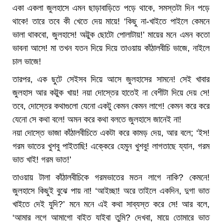
একা একলা জুলহাসে এমন ছাড়াবাড়িতে পড়ে থাকে, সমস্তটা দিন পড়ে
থাকে! তারে তবে কী খেতে দেয় মায়ে! ‘কিছু না-খাইতে পাইলে কেমনে
ভালা থাকবো, জুলহাসে! অট্টুক ছোটো পোলাটায়!’ মায়ের মনে এমন কতো
ভাবনা আসে! মা তখন যতন দিয়ে দিয়ে তাওয়ায় কাঁঠালবীচি ভাজে, নাইলে
চাল ভাজে!
তারপর, এক ছুটে সেইসব দিয়ে আসে জুলহাসের সামনে! সেই খাবার
জুলহাস আর কট্টুক খায়! নয়া দোস্তের হাতেই না বেশীটা দিয়ে দেয় সে!
তবে, দোস্তের কথাগুলো যেনো একটু কেমন কেমন লাগে! কেমন করে করে
যেনো সে কথা বলে! অমন করে কথা বলতে জুলহাসে জানেই না!
নয়া দোস্তে ভাজা কাঁঠালবীচিতে একটা করে কামড় দেয়, আর বলে; ‘ইস!
গরম ভাতের খুশবু পাইতাছি! এক্কেরে হেমুন খুশবু! লাগতাছে য্যান, গরম
ভাত খাই! গরম ভাত!’
তাওয়ায় টালা কাঁঠালবীচিকে গরমভাতের মতন লাগে নাকি? কেমনে!
জুলহাসে কিছুই বুঝে পায় না! ‘আইচ্ছা! অরে তাইলে একদিন, দুগা ভাত
খাইতে দেই যুদি?’ মনে মনে এই কথা সাব্যস্ত করে সে! আর বলে,
‘আমার লগে আমাগো বাইত যাইবা তুমি? দেখবা, মায়ে তোমারে ভাত