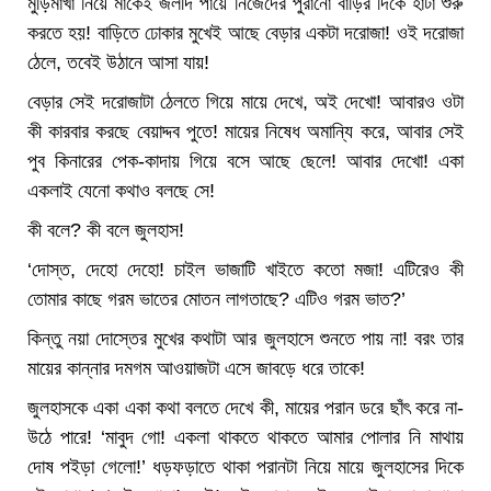
মুড়িমাখা নিয়ে মাকেই জলদি পায়ে নিজেদের পুরানো বাড়ির দিকে হাঁটা শুরু
করতে হয়! বাড়িতে ঢোকার মুখেই আছে বেড়ার একটা দরোজা! ওই দরোজা
ঠেলে, তবেই উঠানে আসা যায়!
বেড়ার সেই দরোজাটা ঠেলতে গিয়ে মায়ে দেখে, অই দেখো! আবারও ওটা
কী কারবার করছে বেয়াদ্দব পুতে! মায়ের নিষেধ অমান্যি করে, আবার সেই
পুব কিনারের পেক-কাদায় গিয়ে বসে আছে ছেলে! আবার দেখো! একা
একলাই যেনো কথাও বলছে সে!
কী বলে? কী বলে জুলহাস!
‘দোস্ত, দেহো দেহো! চাইল ভাজাটি খাইতে কতো মজা! এটিরেও কী
তোমার কাছে গরম ভাতের মোতন লাগতাছে? এটিও গরম ভাত?’
কিন্তু নয়া দোস্তের মুখের কথাটা আর জুলহাসে শুনতে পায় না! বরং তার
মায়ের কান্নার দমগম আওয়াজটা এসে জাবড়ে ধরে তাকে!
জুলহাসকে একা একা কথা বলতে দেখে কী, মায়ের পরান ডরে ছাঁৎ করে না-
উঠে পারে! ‘মাবুদ গো! একলা থাকতে থাকতে আমার পোলার নি মাথায়
দোষ পইড়া গেলো!’ ধড়ফড়াতে থাকা পরানটা নিয়ে মায়ে জুলহাসের দিকে