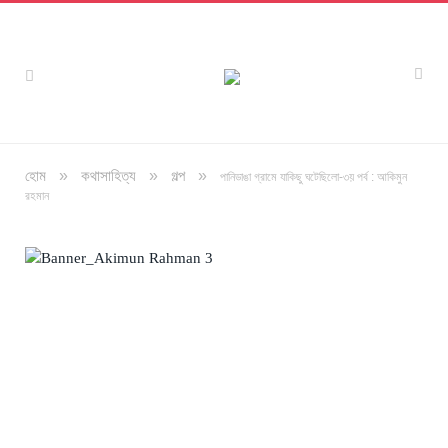
»
»
»
হোম
কথাসাহিত্য
গল্প
পানিডাঙা গ্রামে যাকিছু ঘটেছিলো-৩য় পর্ব : আকিমুন
রহমান
অলংকরণ : বিধান সাহা