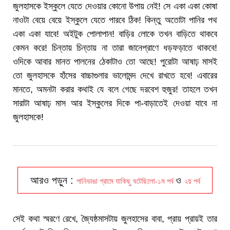
জুলহাসকে ইস্কুলে যেতে দেওয়ার কোনো উপায় নেই! সে একা একা কোষা
নাওটা বেয়ে বেয়ে ইস্কুলে যেতে পারবে ঠিক! কিন্তু অতোটা পানির পথ
একা একা যাবে! অইটুক পোলাপান! বাড়ির লোকে তখন বাড়িতে থাকবে
কেমন করে! চিন্তায় চিন্তায় না তারা জানেপ্রাণে ধড়ফড়াতে থাকবে!
ওদিকে আবার মানত পালনের ঠেকাটাও তো আছে! পুরোটা আষাঢ় মাসই
তো জুলহাসকে হাঁসের বাচ্চাগুলার ভালোমন্দ দেখে রাখতে হবে! এবারের
মানতে, অমনটা করার কথাই যে বলে গেছে দরবেশ হুজুর! তাহলে তখন
সারাটা আষাঢ় মাস আর ইস্কুলের দিকে পা-বাড়াতেই দেওয়া যাবে না
জুলহাসকে!
আরও পড়ুন :
ও
পানিডাঙা গ্রামে যাকিছু ঘটেছিলো-১ম পর্ব
২য় পর্ব
সেই কথা স্মরণে রেখে, জ্যৈষ্ঠমাসটায় জুলহাসের বাবা, প্রায় প্রায়ই তার