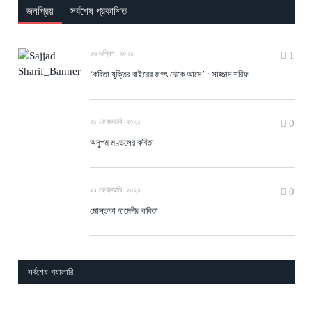
জনপ্রিয়
সর্বশেষ প্রকাশিত
১৬ এপ্রিল, ২০২১
1
‘কবিতা যুক্তির বাইরের জগৎ থেকে আসে’ : সাজ্জাদ শরিফ
২১ ফেব্রুয়ারি, ২০২১
0
অনুপম মণ্ডলের কবিতা
২১ ফেব্রুয়ারি, ২০২১
0
মোস্তফা হামেদীর কবিতা
সর্বশেষ গ্যালারি