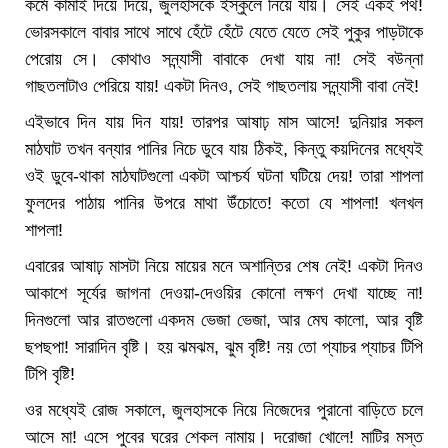
কর্মে কামাই দিয়ে দিয়ে, জুলহাসকে ইস্কুলে নিয়ে যায়। সেই একই পথ!
ভোরসকালে বাবার সাথে সাথে হেঁটে হেঁটে যেতে যেতে সেই পুকুর পাড়টাকে
পেরোয় সে। কোথাও সন্ন্যাসী বাবাকে দেখা যায় না! সেই বউন্না
গাছতলাটাও পেরিয়ে যায়! একটা দিনও, সেই গাছতলায় সন্ন্যাসী বাবা নেই!
এইভাবে দিন যায় দিন যায়! তারপর আষাঢ় মাস আসে! দুনিয়ার সকল
মাঠঘাট তখন বন্যার পানির নিচে ডুবে যায় ঠিকই, কিন্তু কয়দিনের মধ্যেই
ওই ডুবে-থাকা মাঠঘাটগুলো একটা আশ্চর্য ঘটনা ঘটিয়ে দেয়! তারা শাপলা
ফুলদের পাঠায় পানির উপরে মাথা উঁচোতে! কতো যে শাপলা! খলখল
শাপলা!
এবারের আষাঢ় মাসটা নিয়ে মায়ের মনে অশান্তির শেষ নেই! একটা দিনও
আকাশে সূর্যের জাগনা দেওয়া-দেওয়ির কোনো লক্ষণ দেখা যাচ্ছে না!
দিনগুলো আর রাতগুলো একদম ভেজা ভেজা, আর মেঘ কালো, আর বৃষ্টি
ছপছপা! সারাদিন বৃষ্টি। হয় ঝমঝম, ঝুম বৃষ্টি! নয় তো প্যাচর প্যাচর টিপি
টিপি বৃষ্টি!
ওর মধ্যেই রোজ সকালে, জুলহাসকে নিয়ে নিজেদের পুরানো বাড়িতে চলে
আসে মা! এসে পুবের ঘরের শেকল নামায়। দরোজা খোলে! মাটির মস্ত