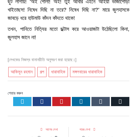
ছুট লাগায়! ‘অই পোলা! অই! তুই আবার এইনে আইয়া ভাজাপোড়া
খাইতাছস! নিষেধ দিছি না তরে? নিষেধ দিছি না?’ মায়ে জুলহাসকে
জাবড়ে ধরে হাউমাউ কাঁদন কাঁদতে থাকে!
তখন, পানিতে নিত্যির মতো ছল্টাস করে আওয়াজটা উঠেছিলো কিনা,
জুলহাস জানে না!
[লেখকের নিজস্ব বানানরীতি অনুসরণ করা হয়েছে।]
আকিমুন রহমান
গল্প
ধারাবাহিক
মঙ্গলবারের ধারাবাহিক
শেয়ার করুন
Twitter
Facebook
Pinterest
LinkedIn
Tumblr
Email
আগের লেখা
পরের লেখা