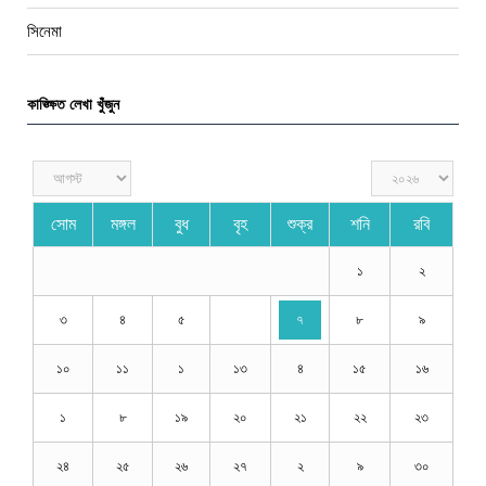
সিনেমা
কাঙ্ক্ষিত লেখা খুঁজুন
সোম
মঙ্গল
বুধ
বৃহ
শুক্র
শনি
রবি
১
২
৩
৪
৫
৭
৮
৯
১০
১১
১
১৩
৪
১৫
১৬
১
৮
১৯
২০
২১
২২
২৩
২৪
২৫
২৬
২৭
২
৯
৩০