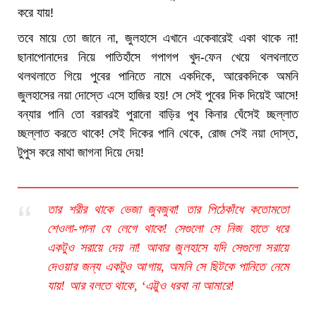
করে যায়!
তবে মায়ে তো জানে না, জুলহাসে এখানে একেবারেই একা থাকে না!
ছানাপোনাদের নিয়ে পাতিহাঁসে গপাগপ খুদ-ফেন খেয়ে থলথলাতে
থলথলাতে গিয়ে পুবের পানিতে নামে একদিকে, আরেকদিকে অমনি
জুলহাসের নয়া দোস্তে এসে হাজির হয়! সে সেই পুবের দিক দিয়েই আসে!
বন্যার পানি তো বরাবরই পুরানো বাড়ির পুব কিনার ঘেঁসেই চ্ছল্লাত
চ্ছল্লাত করতে থাকে! সেই দিকের পানি থেকে, রোজ সেই নয়া দোস্ত,
টুপুস করে মাথা জাগনা দিয়ে দেয়!
তার শরীর থাকে ভেজা জুবজুবা! তার পিঠেকাঁধে কতোমতো
শেওলা-পানা যে লেগে থাকে! সেগুলো সে নিজ হাতে ধরে
একটুও সরায়ে দেয় না! আবার জুলহাসে যদি সেগুলো সরায়ে
দেওয়ার জন্য একটুও আগায়, অমনি সে ছিটকে পানিতে নেমে
যায়! আর বলতে থাকে, ‘এট্টুও ধরবা না আমারে!