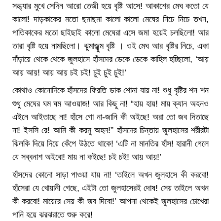
সন্ধ্যার মুখে সেদিন আরো তেজী হয়ে বৃষ্টি আসে! আকাশের মেঘ কতো যে
কালো! দাড়কাকের মতো ছমাছমা কালো কালো মেঘের নিচে নিচে তখন,
পাতিকাকের মতো ছাইছাই কালো মেঘেরা এসে জমা হয়েই চলছিলো! আর
তারা বৃষ্টি হয়ে নামছিলো। ঝুমাজ্ঝুম বৃষ্টি । ওই মেঘ আর বৃষ্টির নিচে, একা
দাঁড়ায়ে থেকে থেকে জুলহাসে হাঁসদের ডেকে ডেকে কাহিল হচ্ছিলো, ‘আয়
আয় আয়! আয় আয় চই চই! চুই চুই চুই!’
কোথাও কোনোদিকে হাঁসদের ফিরতি ডাক শোনা যায় না! শুধু বৃষ্টির শন শন
শুধু মেঘের ঘম ঘম আওয়াজ! আর কিছু না! “হায় হায়! মায় ক্যান অহনও
এইনে আইতাছে না! হাঁসে গো না-জানি কী অইছে! অরা তো জব দিতাছে
না! ইসসি রে! আমি কী করমু অহন!” হাঁসদের চিন্তায় জুলহাসের শরীরটা
ঝিলকি দিয়ে দিয়ে কেঁপে উঠতে থাকে! ‘এটি না মানতির হাঁস! হারানী গেলে
যে সব্বনাশ অইবো! মায় না কইছে! চই চই! আয় আয়!’
হাঁসদের কোনো সাড়া পাওয়া যায় না! ‘তাইলে অখন জুলহাসে কী করবো!
হাঁসেরা যে খোয়ানী গেছে, এইটা তো জুলহাসেরই দোষ! সেয় তাইলে অখন
কী করবো! মায়েরে সেয় কী জব দিবো!’ আপনা থেকেই জুলহাসের চোখেরা
পানি হয়ে ঝরঝরাতে শুরু করে!