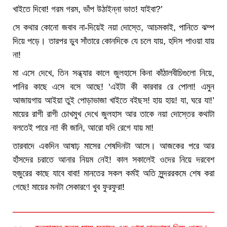
খাইতে দিবো! গরম গরম, ভাঁপ উঠাইন্না ভাত! যাইবা?’
সে কথার কোনো জবাব না-দিয়েই নয়া দোস্তে, আচমকাই, পানিতে ঝম্প
দিয়ে পড়ে। তারপর ডুব সাঁতারে কোনদিকে যে চলে যায়, হদিস পাওয়া যায়
না!
মা এসে দেখে, তিন সন্ধ্যার কালে জুলহাসে কিনা কাঁঠালবীচিগুলো নিয়ে,
পানির কাছে এসে বসে আছে! ‘এইটা কী কারবার রে পোলা! এমুন
আজায়গায় আইয়া তুই পোড়াভাজা খাইতে বইছস! হায় হায়! যা, ঘরে যা!’
মায়ের রাগী রাগী চোখমুখ দেখে জুলহাস আর তাকে নয়া দোস্তের কথাটা
বলতেই পারে না! কী জানি, আরো যদি রেগে যায় মা!
তারবাদে একদিন আষাঢ় মাসের শেষদিনটা আসে। আজকের পরে আর
হাঁসদের চরাতে আনার নিয়ম নেই! কাল সকালেই ওদের নিয়ে দরবেশ
হুজুরের কাছে যাবে বাবা! মানতের সকল কর্মই অতি সুন্দররকমে শেষ করা
গেছে! মায়ের মনটা সেকারণে খুব ফুরফুরা!