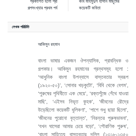
প্রকাশিত হলো শ্রী
কবি মাহমুদুল হাসান মাছুমের
গল্পসংখ্যার প্রথম পর্ব
কয়েকটি কবিতা
লেখক পরিচিতি
আকিমুন রহমান
বাংলা ভাষার একজন ঔপন্যাসিক, প্রাবন্ধিক ও
গল্পকার। আকিমুন রহমানের গ্রন্থসমূহ হলো :
‘আধুনিক বাংলা উপন্যাসে বাস্তবতার স্বরূপ
(১৯২০-৫০)’, ‘সোনার খড়কুটো’, ‘বিবি থেকে বেগম’,
‘পুরুষের পৃথিবীতে এক মেয়ে’, ‘রক্তপুঁজে গেঁথে যাওয়া
মাছি’, ‘এইসব নিভৃত কুহক’, ‘জীবনের রৌদ্রে
উড়েছিলো কয়েকটি ধূলিকণা’, ‘পাশে শুধু ছায়া ছিলো’,
‘জীবনের পুরোনো বৃত্তান্ত’, ‘নিরন্তর পুরুষভাবনা’,
‘যখন ঘাসেরা আমার চেয়ে বড়ো’, ‘পৌরাণিক পুরুষ’,
‘বাংলা সাহিত্যে বাস্তবতার দলিল (১৩১৮-১৩৫০