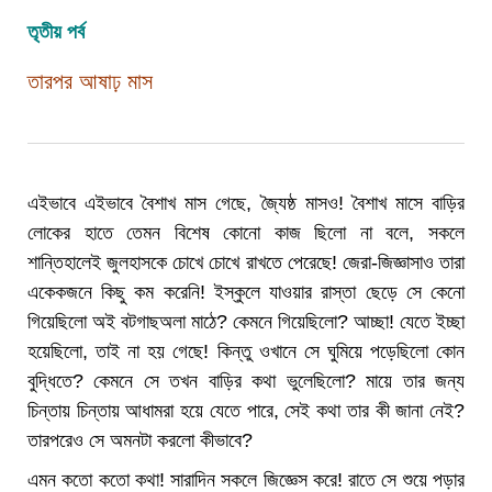
তৃতীয় পর্ব
তারপর আষাঢ় মাস
এইভাবে এইভাবে বৈশাখ মাস গেছে, জ্যৈষ্ঠ মাসও! বৈশাখ মাসে বাড়ির
লোকের হাতে তেমন বিশেষ কোনো কাজ ছিলো না বলে, সকলে
শান্তিহালেই জুলহাসকে চোখে চোখে রাখতে পেরেছে! জেরা-জিজ্ঞাসাও তারা
একেকজনে কিছু কম করেনি! ইস্কুলে যাওয়ার রাস্তা ছেড়ে সে কেনো
গিয়েছিলো অই বটগাছঅলা মাঠে? কেমনে গিয়েছিলো? আচ্ছা! যেতে ইচ্ছা
হয়েছিলো, তাই না হয় গেছে! কিন্তু ওখানে সে ঘুমিয়ে পড়েছিলো কোন
বুদ্ধিতে? কেমনে সে তখন বাড়ির কথা ভুলেছিলো? মায়ে তার জন্য
চিন্তায় চিন্তায় আধামরা হয়ে যেতে পারে, সেই কথা তার কী জানা নেই?
তারপরেও সে অমনটা করলো কীভাবে?
এমন কতো কতো কথা! সারাদিন সকলে জিজ্ঞেস করে! রাতে সে শুয়ে পড়ার