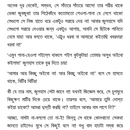
অনেক দূর থেকেই, সম্ভব, সে সাঁতরে সাঁতরে আসে! তার শরীর থাকে
ভেজা জুবজুবা! তার পিঠেকাঁধে কতোমতো শেওলা-পানা যে লেগে থাকে!
সেগুলো সে নিজ হাতে ধরে একটুও সরায়ে দেয় না! আবার জুলহাসে যদি
সেগুলো সরায়ে দেওয়ার জন্য একটুও আগায়, অমনি সে ছিটকে পানিতে
নেমে যায়! আর বলতে থাকে, ‘এট্টুও ধরবা না আমারে! কইতাছি খবরদার!
ধরবা না!’
‘এমুন পানা-হেওলা শইল্লে থাকলে শইল কুটকুটায়! তোমার অসুখ অইবো
কইলাম!’ জুলহাস তাকে বুঝ দিতে চায়!
‘আমার আর কিচ্ছু অইবো না! আর কিচ্ছু অইবো না!’ বলে সে হাসতে
থাকে, খিটির খিটির!
কী যে তার নাম, জুলহাস সেটা জানে না! যখনই জিজ্ঞেস করে, সে চুপমুখে
কিছুক্ষণ মাটির দিকে চেয়ে থাকে। তারপর বলে, ‘আমারে তুমি দোস্ত
কইয়া ডাকো? আমরা দুস্তী করছি না? তাইলে আবার নাম লাগে নি?’
আচ্ছা, নামটা না-বললো তো না-ই! কিন্তু সে থাকে কোনখানে! সেকথা
জানতে চাইলেও মুখে সে কিছুই বলে না! শুধু বাম হাতটা লম্বা করে