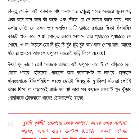
থাকে কোনো!
কিন্তু সেদিন অই থকথকা গাদলা-বাদলার দুপুরে; ঘরের ভেতরে জুলহাসে,
একা বসে বসে আর কী করে! এক দৌড়ে যে সে মায়ের কাছে যাবে, তার
উপায় নেই! সে তখন তার গুলতির ডাটি দুটাতে রবারের ফিতা বাঁধাবাধির
কাজটা শুরু করে দেয়! পোক্ত রকমে সেখানে তার প্যাচাতে প্যাচাতে সে
শোনে, ও মা! উঠানে তো চি চুই চি চুই চুই চুই আওয়াজ শোনা যায়! আরে!
হাঁসেরা তাহলে আজকে দুপুরের সময়েই বাড়ি ফিরে এসেছে!
উফ! খুব ভালো তো! আজকে তাহলে এই দুপুরের কালেই সে বাড়িতে চলে
যেতে পারবে! হাঁসদের গোছাতে আর কতোক্ষণই বা লাগবে! জুলহাস
হাঁসগুলোকে সিজিলমিছিল করতে ছোটে! কিন্তু কী মুশকিল! হাঁসেরা কেউই
ঘরের দিকে পা বাড়াতেই রাজি হয় না! তারা সব কয়জন কেবলই খুদ-কুঁড়ার
খোরাটাকে ঠোকরাতে থাকে! ঠোকরাতেই থাকে!
‘বুঝছি বুঝছি! তোমাগো ভোক লাগছে! অনেক ভোক লাগছে!
খাড়াও, অক্ষণ খাওন বানাইয়া দিতাছি! অক্ষণ!’ হাঁসের