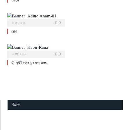
শব্দহীন
0
২২ মে, ২০২৬
চোখ
0
২১ মার্চ, ২০২৬
চাঁদ পৃথিবী থেকে দূরে সরে যাচ্ছে
বিজ্ঞাপন