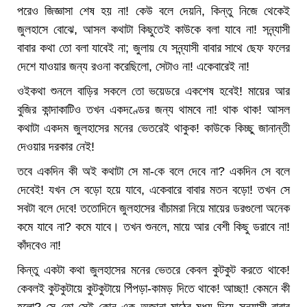
পরেও জিজ্ঞাসা শেষ হয় না! কেউ বলে দেয়নি, কিন্তু নিজে থেকেই
জুলহাসে বোঝে, আসল কথাটা কিছুতেই কাউকে বলা যাবে না! সন্ন্যাসী
বাবার কথা তো বলা যাবেই না; জুলায় যে সন্ন্যাসী বাবার সাথে ছেফ ফলের
দেশে যাওয়ার জন্য রওনা করেছিলো, সেটাও না! একেবারেই না!
ওইকথা শুনলে বাড়ির সকলে তো ভয়েডরে একশেষ হবেই! মায়ের আর
বুজির কান্দাকাটিও তখন একদণ্ডের জন্য থামবে না! থাক থাক! আসল
কথাটা একদম জুলহাসের মনের ভেতরেই থাকুক! কাউকে কিচ্ছু জানান্তী
দেওয়ার দরকার নেই!
তবে একদিন কী অই কথাটা সে মা-কে বলে দেবে না? একদিন সে বলে
দেবেই! যখন সে বড়ো হয়ে যাবে, একেবারে বাবার মতন বড়ো! তখন সে
সবটা বলে দেবে! ততোদিনে জুলহাসের বাঁচামরা নিয়ে মায়ের ডরগুলো অনেক
কমে যাবে না? কমে যাবে। তখন শুনলে, মায়ে আর বেশী কিছু ডরাবে না!
কাঁদবেও না!
কিন্তু একটা কথা জুলহাসের মনের ভেতরে কেবল কুটকুট করতে থাকে!
কেবলই কুটকুটায়ে কুটকুটায়ে পিঁপড়া-কামড় দিতে থাকে! আচ্ছা! কেমনে কী