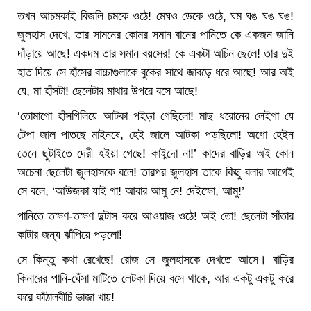
তখন আচমকাই বিজলি চমকে ওঠে! মেঘও ডেকে ওঠে, ঘম ঘঙ ঘঙ ঘঙ!
জুলহাস দেখে, তার সামনের কোমর সমান বানের পানিতে কে একজন জানি
দাঁড়ায়ে আছে! একদম তার সমান বয়সের! কে একটা অচিন ছেলে! তার দুই
হাত দিয়ে সে হাঁসের বাচ্চাগুলাকে বুকের সাথে জাবড়ে ধরে আছে! আর অই
যে, মা হাঁসটা! ছেলেটার মাথার উপরে বসে আছে!
‘তোমাগো হাঁসগিলিয়ে আটকা পইড়া গেছিলো! মাছ ধরোনের লেইগা যে
টেপা জাল পাতছে মাইনষে, হেই জালে আটকা পড়ছিলো! অগো হেইন
তেনে ছুটাইতে দেরী হইয়া গেছে! কাইন্দো না!’ কাদের বাড়ির অই কোন
অচেনা ছেলেটা জুলহাসকে বলে! তারপর জুলহাস তাকে কিছু বলার আগেই
সে বলে, ‘আউজকা যাই গা! আবার আমু নে! দেইক্ষো, আমু!’
পানিতে তক্ষণ-তক্ষণ ছল্টাস করে আওয়াজ ওঠে! অই তো! ছেলেটা সাঁতার
কাটার জন্য ঝাঁপিয়ে পড়লো!
সে কিন্তু কথা রেখেছে! রোজ সে জুলহাসকে দেখতে আসে। বাড়ির
কিনারের পানি-ঘেঁসা মাটিতে লেটকা দিয়ে বসে থাকে, আর একটু একটু করে
করে কাঁঠালবীচি ভাজা খায়!