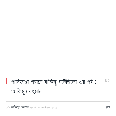
পানিডাঙা গ্রামে যাকিছু ঘটেছিলো-৩য় পর্ব :
0
আকিমুন রহমান
আকিমুন রহমান
গল্প
✍
প্রকাশ:
১৩ সেপ্টেম্বর, ২০২২