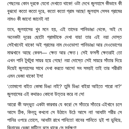
পেছনের কোন দূরকে যেনো দেখাতে থাকে! ওটা দেখে জুলহাসে কীভাবে কী
বুঝবে! কতো কতো দূরে, কতো কতো গ্রাম আছে! জুলহাস সেসব গ্রামের
নামও কী জানে! জানেই না!
তবে, জুলহাসের খুব মনে হয়, এই তাদের পানিডাঙা থেকে, অই যে
অনেকটা দূরের ছোটো গ্রামটাকে দেখা যায়! তার এই নয়া দোস্ত
সেইখানেই থাকে! অই গ্রামের নাম দেওভোগ! পানিডাঙা আর দেওভোগের
মাঝখানে আছে কেবল— ক্ষেত আর ক্ষেত। সেই ফসলী ক্ষেতরাই তো
এখন পানি টুবটুবা সায়র হয়ে গেছে! নয়া দোস্তে সেই সায়রে সাঁতার দিয়ে
দিয়েই জুলহাসের সাথে দেখা করতে আসে! সব সময়ই তাই তার শরীরটা
এমন ভেজা থাকে! ইস!
‘তোমাগো বাইত কোষা ডিঙা নাই? তুমি ডিঙা বাইয়া আইতে পারো না?’
জুলহাসের এই কথারও কোনো উত্তর করে না সে!
আরো কী অদ্ভুত একটা কারবার যে করে! সে সাঁতরে সাঁতরে এইখানে চলে
আসে ঠিক, কিন্তু কখনো সে উঠানে উঠে আসে না! আধাটা শরীর সে
পানির ওপরে তোলে, আধাটা রাখে পানিতে! বানের পানিতে দুই পা ডুবিয়ে,
কিনারের ভেজা মাটিতে বসে থাকে সে সর্বক্ষণ!