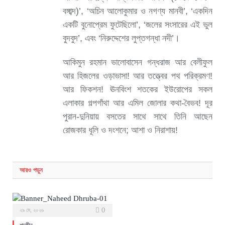
বঙ্গাব্দ)’, ‘অচিন আলোকুমার ও নগণ্য মানবী’, ‘একদিন
একটি বুনোপ্রেম ফুটেছিলো’, ‘জলের সংসারের এই ভুল
বুদবুদ’, এবং ‘নিরুদ্দেশের লুপ্তগন্ধা নদী’।
আকিমুন রহমান ভালোবাসেন গন্ধরাজ আর বেলীফুল
আর হিজলের ওড়াভাসা! আর তত্ত্বের পথ পরিক্রমণ!
আর ফিকশন! ঊনবিংশ শতকের ইউরোপের সকল
এলাকার গল্পগাঁথা আর এমিল জোলার কথা-বৈভব! দূর
পুরান-দুনিয়ায় বসতের সাথে সাথে তিনি আছেন
রোজকার ধূলি ও দংশনে; আশা ও নিরাশায়!
আরও
পড়ুন
0
২৯ মে, ২০২৬