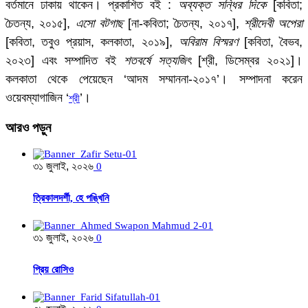
বর্তমানে ঢাকায় থাকেন। প্রকাশিত বই :
অব্যক্ত সন্ধির দিকে
[কবিতা;
চৈতন্য, ২০১৫],
এসো বটগাছ
[না-কবিতা; চৈতন্য, ২০১৭],
শ্রীদেবী অপেরা
[কবিতা, তবুও প্রয়াস, কলকাতা, ২০১৯],
অবিরাম বিস্মরণ
[কবিতা, বৈভব,
২০২৩] এবং সম্পাদিত বই
শতবর্ষে সত্যজিৎ
[শ্রী, ডিসেম্বর ২০২১]।
কলকাতা থেকে পেয়েছেন ‘আদম সম্মাননা-২০১৭’। সম্পাদনা করেন
ওয়েবম্যাগাজিন ‘
’।
শ্রী
আরও
পড়ুন
৩১ জুলাই, ২০২৬
0
ত্রিকালদর্শী, হে পঙ্খিনি
৩১ জুলাই, ২০২৬
0
প্রিয় রোসিও