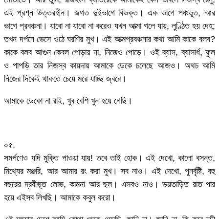
এই প্রশ্ন উত্তরহীন। জগত দুইভাগে বিভক্ত। এক ভাগে পঞ্চভূত, আর
ভাগে প্রবঞ্চনা। যাবো না যাবো না করেও যখন আত্মা গলে যায়, লুণ্ঠিত হয় দেহ;
তখন দর্পনে ভেসে ওঠে ঘরণির মুখ। এই আত্মপ্রবঞ্চনার কথা আমি কাকে বলব?
কাকে বলব আগুন কেবল পোড়ায় না, নিজেও পোড়ে। ওই ব্যাস, ব্যাসার্ধ, ফুল
ও পাপড়ি তার নিজস্ব কায়দায় আমাকে ডেকে চলেছে আজও। অথচ আমি
নিজের দিকেই থাকতে চেয়ে মরে যাচ্ছি জ্বরে।
আমাকে ডেকো না রাই, খুব বেশি খুন হয়ে গেছি।
০৫.
সমর্পণেও যদি মুক্তি পাওয়া যায়! তবে তাই হোক। এই দেখো, কালো বসন্ত,
মিথ্যের মঞ্জরি, আর আমার রং করা মুখ। সব নাও। এই দেখো, পুনর্বৃষ্টি, বহু
বছরের দ্রবীভূত লোভ, কামনা আর ছল। এসবও নাও। ভয়তাড়িত রাত পার
হয়ে এইসব লিখছি। আমাকে কবুল করো।