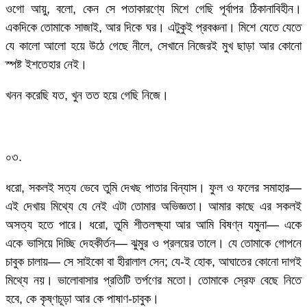
ওগো আয়ু, বলো, কেন সে পতাকারণ্যে মিশে গেছি পূর্বাপর ঠিকানাবিহীন।
একদিকে তোমাকে সাজাই, আর দিকে ঘর। এটুকুই প্রবঞ্চনা। মিশে যেতে যেতে
যে কালো আলো হয়ে উঠে গেছে নীলে, সেখানে নিজেরই মুখ ছাড়া আর কোনো
স্পষ্ট ইশতেহার নেই।
খনন করেছি যত, খুন তত হয়ে গেছি নিজে।
০৩.
ধরো, সকলই সত্য ভেবে তুমি দেখছ পাতার বিন্যাস। ফুল ও ফলের সমাহার—
এই দেখায় মিথ্যে যে নেই এটা তোমার অভিজ্ঞতা। আমার কাছে এর সকলই
অসত্য হতে পারে। ধরো, তুমি শীতলক্ষ্যা আর আমি বিষণ্ন যমুনা— একে
একে ভাসিয়ে দিচ্ছি দেহকীর্তন— ঝুমুর ও প্রলয়ের তালে। যে তোমাকে গোপনে
চাবুক চালায়— সে সাইকো বা হীরালাল সেন; যে-ই হোক, আঘাতের কোনো দাগই
মিথ্যে নয়। ভালোবাসার প্রতিটি তর্পণের মতো। তোমাকে স্রেফ বেছে নিতে
হবে, কে কৃষ্ণচূড়া আর কে পাষাণ-চাবুক।