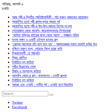
শনিবার, আগস্ট ৮
চলতি
আজ শ্রী-র দ্বিতীয় প্রতিষ্ঠাবার্ষিকী : পাঠ করুন আজকের আয়োজন
প্রকাশিত হলো শ্রী গল্পসংখ্যার প্রথম পর্ব
প্রকাশিত হলো শ্রী-র ঈদ-উল-আযহা বিশেষ সংখ্যা
শেহেরজাদ থেকে মার্কেস, জাদুবাস্তবতার নিশাচরেরা
‘কবিতা যুক্তির বাইরের জগৎ থেকে আসে’ : সাজ্জাদ শরিফ
মনসা মঙ্গল ও একটি এটলাস ছাতার গল্প
‘রোদের আলোকে চাঁদ বলে মনে হয়’ : পুরুষতন্ত্রের দখলে ঢাকাই ছবির গান
দক্ষিণে দারুণ যুদ্ধ, পেরেকে বিদ্ধ হচ্ছে কবি
ত্রিকালদর্শী, হে পঙ্খিনি
প্রিয় রোসিও
নির্বাচিত দশ কবিতা
শরীর ডিঙানোর লোভ
বিষাদ ও অন্যান্য কবিতা
আলফঁস দোদে-র গল্প : কমলালেবু : একটি কল্পনা
নির্বাচিত দশ কবিতা
আমরা এবং এআই : তৃতীয় পর্ব : এআই যুগে থিয়েটার
Twitter
Facebook