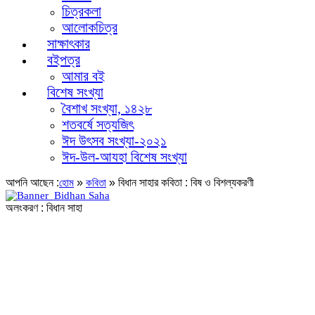
চিত্রকলা
আলোকচিত্র
সাক্ষাৎকার
বইপত্র
আমার বই
বিশেষ সংখ্যা
বৈশাখ সংখ্যা, ১৪২৮
শতবর্ষে সত্যজিৎ
ঈদ উৎসব সংখ্যা-২০২১
ঈদ-উল-আযহা বিশেষ সংখ্যা
আপনি আছেন :
»
»
বিধান সাহার কবিতা : বিষ ও বিশল্যকরণী
হোম
কবিতা
অলংকরণ : বিধান সাহা