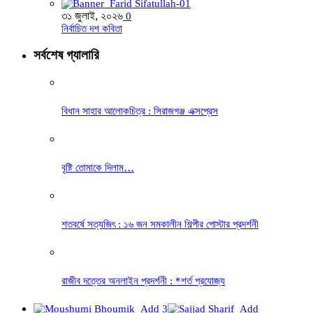
৩১ জুলাই, ২০২৬
0
নির্বাচিত দশ কবিতা
সর্বশেষ গ্যালারি
বিধান সাহার আলোকচিত্র : সিরাজগঞ্জ এক্সপ্রেস
বৃষ্টি তোমাকে দিলাম…
শতবর্ষে সত্যজিৎ : ১৬ জন সমকালীন শিল্পীর পোস্টার প্রদর্শনী
রাজীব দত্তের অনলাইন প্রদর্শনী : *শর্ত প্রযোজ্য