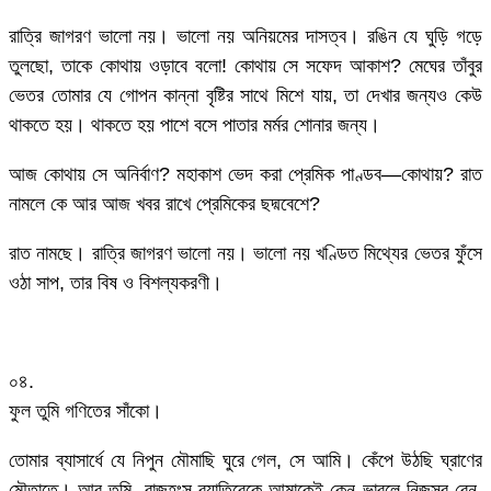
রাত্রি জাগরণ ভালো নয়। ভালো নয় অনিয়মের দাসত্ব। রঙিন যে ঘুড়ি গড়ে
তুলছো, তাকে কোথায় ওড়াবে বলো! কোথায় সে সফেদ আকাশ? মেঘের তাঁবুর
ভেতর তোমার যে গোপন কান্না বৃষ্টির সাথে মিশে যায়, তা দেখার জন্যও কেউ
থাকতে হয়। থাকতে হয় পাশে বসে পাতার মর্মর শোনার জন্য।
আজ কোথায় সে অনির্বাণ? মহাকাশ ভেদ করা প্রেমিক পাণ্ডব—কোথায়? রাত
নামলে কে আর আজ খবর রাখে প্রেমিকের ছদ্মবেশে?
রাত নামছে। রাত্রি জাগরণ ভালো নয়। ভালো নয় খণ্ডিত মিথ্যের ভেতর ফুঁসে
ওঠা সাপ, তার বিষ ও বিশল্যকরণী।
০৪.
ফুল তুমি গণিতের সাঁকো।
তোমার ব্যাসার্ধে যে নিপুন মৌমাছি ঘুরে গেল, সে আমি। কেঁপে উঠছি ঘ্রাণের
মৌতাতে। আর তুমি, রাজহংস ব্যাতিরেকে আমাকেই কেন ভাবলে নিজস্ব রেনু,