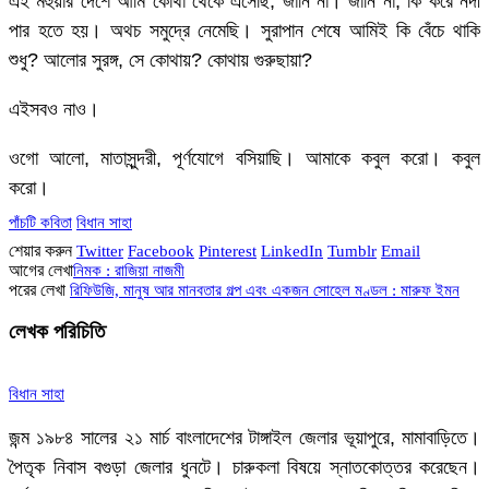
এই মহুয়ার দেশে আমি কোথা থেকে এসেছি, জানি না। জানি না, কি করে নদী
পার হতে হয়। অথচ সমুদ্রে নেমেছি। সুরাপান শেষে আমিই কি বেঁচে থাকি
শুধু? আলোর সুরঙ্গ, সে কোথায়? কোথায় গুরুছায়া?
এইসবও নাও।
ওগো আলো, মাতাসুন্দরী, পূর্ণযোগে বসিয়াছি। আমাকে কবুল করো। কবুল
করো।
পাঁচটি কবিতা
বিধান সাহা
শেয়ার করুন
Twitter
Facebook
Pinterest
LinkedIn
Tumblr
Email
আগের লেখা
নিমক : রাজিয়া নাজমী
পরের লেখা
রিফিউজি, মানুষ আর মানবতার গল্প এবং একজন সোহেল মণ্ডল : মারুফ ইমন
লেখক পরিচিতি
বিধান সাহা
জন্ম ১৯৮৪ সালের ২১ মার্চ বাংলাদেশের টাঙ্গাইল জেলার ভূয়াপুরে, মামাবাড়িতে।
পৈতৃক নিবাস বগুড়া জেলার ধুনটে। চারুকলা বিষয়ে স্নাতকোত্তর করেছেন।