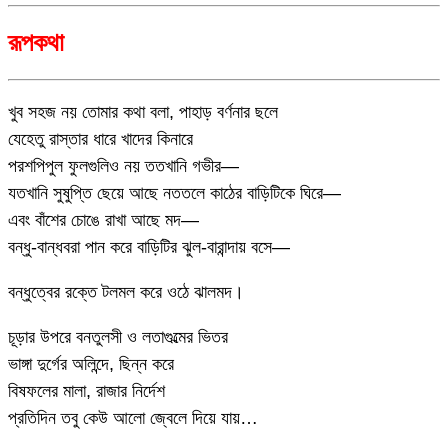
রূপকথা
খুব সহজ নয় তোমার কথা বলা, পাহাড় বর্ণনার ছলে
যেহেতু রাস্তার ধারে খাদের কিনারে
পরশপিপুল ফুলগুলিও নয় ততখানি গভীর—
যতখানি সুষুপ্তি ছেয়ে আছে নততলে কাঠের বাড়িটিকে ঘিরে—
এবং বাঁশের চোঙে রাখা আছে মদ—
বন্ধু-বান্ধবরা পান করে বাড়িটির ঝুল-বারান্দায় বসে—
বন্ধুত্বের রক্তে টলমল করে ওঠে ঝালমদ।
চূড়ার উপরে বনতুলসী ও লতাগুল্মের ভিতর
ভাঙ্গা দুর্গের অলিন্দে, ছিন্ন করে
বিষফলের মালা, রাজার নির্দেশ
প্রতিদিন তবু কেউ আলো জ্বেলে দিয়ে যায়…