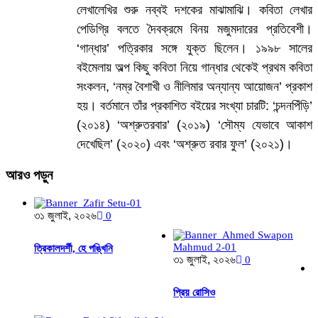
লেখালেখির শুরু নব্বই দশকের মাঝামাঝি। কবিতা লেখার
পেডিগ্রি বলতে দৈবক্রমে বিনয় মজুমদারের প্রতিবেশী।
‘গান্ধার’ পত্রিকার সঙ্গে যুক্ত ছিলেন। ১৯৯৮ সালের
বইমেলায় অল্প কিছু কবিতা নিয়ে গান্ধার থেকেই প্রথম কবিতা
সংকলন, ‘নম্র বৈশাখী ও নীলিমার অন্যান্য আয়োজন’ প্রকাশ
হয়। বর্তমানে তাঁর প্রকাশিত বইয়ের সংখ্যা চারটি: ‘চন্দনপিঁড়ি’
(২০১৪) ‘অশ্রুতরবার’ (২০১৯) ‘সৌম্য যেভাবে আকাশ
দেখেছিল’ (২০২০) এবং ‘অশ্রুত রবার ফুল’ (২০২১)।
আরও
পড়ুন
৩১ জুলাই, ২০২৬
0
ত্রিকালদর্শী, হে পঙ্খিনি
৩১ জুলাই, ২০২৬
0
প্রিয় রোসিও