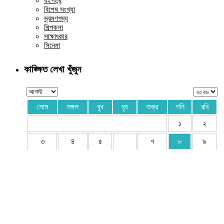
বইপত্র
বিশেষ সংখ্যা
ভ্রমণগদ্য
শিল্পকলা
সাক্ষাৎকার
সিনেমা
কাঙ্ক্ষিত লেখা খুঁজুন
সোম
মঙ্গল
বুধ
বৃহ
শুক্র
শনি
রবি
১
২
৩
৪
৫
৭
৮
৯
১০
১১
১
১৩
৪
১৫
১৬
১
৮
১৯
২০
২১
২২
২৩
২৪
২৫
২৬
২৭
২
৯
৩০
৩১