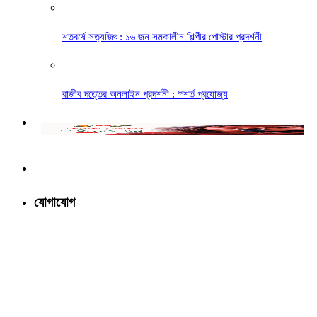
শতবর্ষে সত্যজিৎ : ১৬ জন সমকালীন শিল্পীর পোস্টার প্রদর্শনী
রাজীব দত্তের অনলাইন প্রদর্শনী : *শর্ত প্রযোজ্য
যোগাযোগ