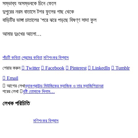
সম্ভাব্য অসম্ভবকে চিনে ফেলে
দুপুরের নরম বাতাসে টগর ফুলের গাছ থেকে
বাড়িটির ভাঙ্গা চাতালের ’পরে ঝরে পড়ছে বিষণ্ণ সাদা ফুল
আমার দুঃখের আলো…
পাঁচটি কবিতা
প্রেমের কবিতা
মণিশংকর বিশ্বাস
শেয়ার করুন
Twitter
Facebook
Pinterest
LinkedIn
Tumblr
Email
আগের লেখা
ব্যাকগ্রাউন্ড মিউজিকের ম্যাজিক ও তার ম্যাজিশিয়ানরা
পরের লেখা
বৃষ্টি তোমাকে দিলাম…
লেখক পরিচিতি
মণিশংকর বিশ্বাস