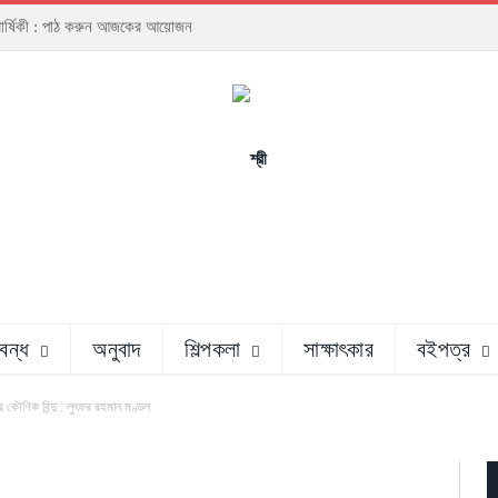
ঠাবার্ষিকী : পাঠ করুন আজকের আয়োজন
রবন্ধ
অনুবাদ
শিল্পকলা
সাক্ষাৎকার
বইপত্র
 কৌণিক বিন্দু : লুৎফর রহমান মণ্ডল