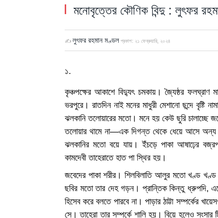
মনোবৃত্তের কৌণিক বিন্দু : লুৎফর রহ
লুৎফর রহমান মণ্ডল
✍
প্রকাশ:
২১ ফেব্রুয়ারি, ২০২৪
১.
কৃঞ্চপক্ষের আকাশে বিদ্যুৎ চমকায়। জ্যৈষ্ঠর ফলঘ্রা
ভরপুরে। রাতদিন নাই মনের মাধুরী মেশানো ছন্দে বৃষ্
ঝলকানি তলোয়ারের মতো। মনে হয় কেউ ছুরি চালাচ্ছে জমে
তলোয়ার থামে না—এক দিগন্ত থেকে ধেয়ে আসে অন্য দ
ঝলকানির মতো বয়ে যায়। ইঁচড়ে পাকা আষাঢ়ের বজ্রপ
কামদেবী তাহেরাতে হাত পা স্থির হয়।
জবেদের পাকা শরীর। শিলবিলাতি আলুর মতো খণ্ড খণ্ড ম
ছবির মতো তার দেহ গড়ন। প্রান্তিক কিন্তু ধ্রুপদি, 
হিসেব করে বলতে পারবে না। পাড়ার ঠাট্টা সম্পর্কের খায়
সে। তাহেরা তার সম্পর্কে শালি হয়। বিয়ে হলেও সংসা