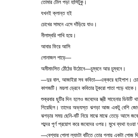
তোমার টোল পড়া হাসিটুকু।
যখনই ক্লান্ত হই
চোখের সামনে এসে দাঁড়িয়ে যাও।
নীলাম্বরি পাখি হয়ে।
আবার ফিরে আসি
লোনাজল পাড়ে—
অমীমাংসিত ঠোঁঠের উঠোনে—চুম্বনে আর চুম্বনে।
—দুর বাল, আজাইরা সব কবিতা—এক্করে ছাইপাশ। চোদনা 
কাগজটি। ময়লা ড্রেনে কবিতার টুকরো পাতা পড়ে থাকে।
শুক্রবার ছুটির দিন হলেও জবেদের স্ত্রী সাহেনার ডিউটি
গিয়েছিল। তাদের অভ্যস্ত ঝগড়া আজ একটু বেশি জোরাল হ
ঝগড়ার সময় ছেনি-বটি নিয়ে মাঝে মাঝে তেড়ে আসে জবেদ
শব্দের পূর্ণ প্রয়োগ করে জবেদের ওপর। মুখে ব্যথা হওয়
—বেশ্যার পোলা ল্যাংটা বটিতে তোর গলায় একটা পোজ দি