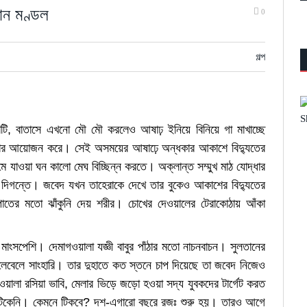
মান মণ্ডল
0
গল্প
ণ মাটি, বাতাসে এখনো মৌ মৌ করলেও আষাঢ় ইনিয়ে বিনিয়ে গা মাখাচ্ছে
টি নামার আয়োজন করে। সেই অসময়ের আষাঢ়ে অন্ধকার আকাশে বিদ্যুতের
 যাওয়া ঘন কালো মেঘ বিচ্ছিন্ন করতে। অক্লান্ত সম্মুখ মাঠ যোদ্ধার
িগন্তে। জবেদ যখন তাহেরাকে দেখে তার বুকেও আকাশের বিদ্যুতের
াতের মতো ঝাঁকুনি দেয় শরীর। চোখের দেওয়ালের টেরাকোঠায় আঁকা
াংসপেশি। দেমাগওয়ালা যজ্ঞী বাবুর পাঁঠার মতো নাচনবাচন। সুলতানের
এলেবেলে সাংহারি। তার দুহাতে কত স্তনে চাপ দিয়েছে তা জবেদ নিজেও
েসওয়ালা রসিয়া ভাবি, মেলার ভিড়ে জড়ো হওয়া সদ্য যুবকদের টার্গেট করত
র টিকেনি। কেমনে টিকবে? দশ-এগারো বছরে রজঃ শুরু হয়। তারও আগে