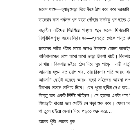
জবেদ থামে—চ্যাড়মেড়া দিয়ে উঠে ঠাস করে করে দরজাটা ল
তাহেরার কান পর্যন্ত শব্দ যাতে পৌঁছায় ততটকু শব্দ ছাড়ে 
বস্ত্রহীন নটিদের শিরশিরে গন্ধম শব্দে জবেদ দিগছো
দিগ্‌বিদিকশূন্য জবেদ স্থির হয়—প্রমত্তা থেকে শান্ত 
জবেদের শরীর পাঁঠার মতো হলেও ইনকামে ঢেমনা-ভাদাইম
গালিগালাজের চাপে মাঝে মাঝে ভাড়া রিকশা খাটে। রিকশায়
চা খায়। রিকশার ছইয়ে ঠেস দিয়ে ঘুম পাড়ে। নারী যা
আয়নায় স্তন যত দোল খায়, তার রিকশার গতি আরও বাড়ে
আয়নাটা ছোটো হয়েছে আরও বড়ো সাইজের আয়না লাগা
রিকশার সামনে লাগিয়ে দিবে। যেন পুরো ছবিটা দেখা যা
কিন্তু তার একটি নির্দিষ্ট স্টাইলে। সে হয়তো একটা পান
শিঙাড়াটা খাওয়া হলে সেটিই সে পড়া শুরু করে। যেমন 
পা তুলে ছইয়ে হেলান দিয়ে পড়তে শুরু করে…
আমার পুঁজি তোমার বুক