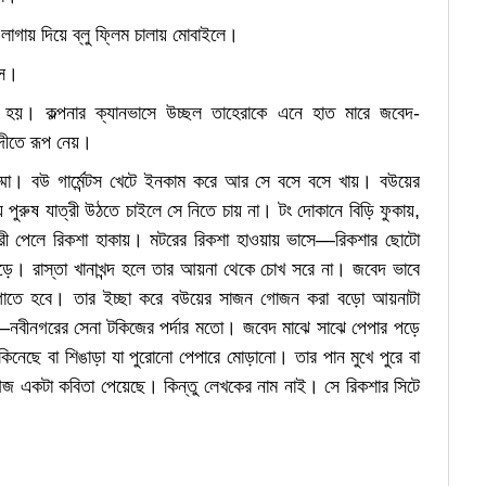
াগায় দিয়ে ব্লু ফ্লিম চালায় মোবাইলে।
সে।
টা হয়। কল্পনার ক্যানভাসে উচ্ছল তাহেরাকে এনে হাত মারে জবেদ-
নদীতে রূপ নেয়।
্মা। বউ গার্মেন্টস খেটে ইনকাম করে আর সে বসে বসে খায়। বউয়ের
 পুরুষ যাত্রী উঠতে চাইলে সে নিতে চায় না। টং দোকানে বিড়ি ফুকায়,
ত্রী পেলে রিকশা হাকায়। মটরের রিকশা হাওয়ায় ভাসে—রিকশার ছোটো
। রাস্তা খানাখন্দ হলে তার আয়না থেকে চোখ সরে না। জবেদ ভাবে
তে হবে। তার ইচ্ছা করে বউয়ের সাজন গোজন করা বড়ো আয়নাটা
য়—নবীনগরের সেনা টকিজের পর্দার মতো। জবেদ মাঝে সাঝে পেপার পড়ে
 কিনেছে বা শিঙাড়া যা পুরোনো পেপারে মোড়ানো। তার পান মুখে পুরে বা
আজ একটা কবিতা পেয়েছে। কিন্তু লেখকের নাম নাই। সে রিকশার সিটে