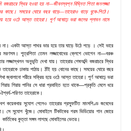
দি বজরাচরে স্থির হওয়া হয় না—জীবনস্বপ্ন বিঘ্নিত পিতা জনলজ্জা
নের কাছে। সময়ের ঘোরে বছর বাড়ে—তাহেরাও বাড়ে বুকে-পিঠে।
্রিয় হয়ে ওঠে আস্ত তাহেরা। পূর্ণ আষাঢ়ে ভরা জলের প্লাবন নামে
ারে না। একটা আস্ত পাথর ভার হয়ে তার ঘাড়ে উঠে পড়ে । সেই ভারে
ের মরণসম। পুত্রপিতা তেমন লজ্জাবোধের ক্লেশে ভোগেন না—বরঞ্চ
তার লজ্জাস্খলন অনুভূতি দেখা যায়। তাহেরার শেষঅব্দি বজরাচরে স্থির
ে তাহেরাকে ঢাকায় পাঠায়। ঠাঁই হয় বোনের কাছে। সময়ের ঘোরে বছর
িখা জ্বালানো শরীরে সক্রিয় হয়ে ওঠে আস্ত তাহেরা। পূর্ণ আষাঢ়ে ভরা
 শিরায় শিরায় পানির সে ধারা প্রবাহিত হতে থাকে—প্রকৃতি মেলে ধরে
 ঐশ্বর্য-পরিণত তাহেরাকে।
েশ কয়েকবার সুযোগ পেলেও তাহেরার প্রস্ফুটিত মাংসপিণ্ড জবেদের
না। সে সুযোগ খুঁজে। মোবাইলে টিকটকের গরম ভিডিয়োর গান জোরে
। কার্তিকের কুত্তা সঙ্গম লাগছে মোবাইলের ভেতর।
বি।