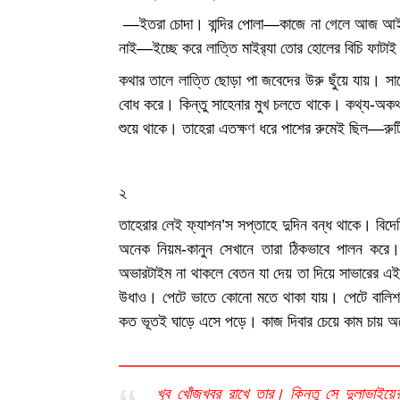
—ইতরা চোদা। বান্দির পোলা—কাজে না গেলে আজ আইসা
নাই—ইচ্ছে করে লাত্তি মাইর‌্যা তোর হোলের বিচি ফাটা
কথার তালে লাত্তি ছোড়া পা জবেদের উরু ছুঁয়ে যায়। সাহ
বোধ করে। কিন্তু সাহেনার মুখ চলতে থাকে। কথ্য-অক
শুয়ে থাকে। তাহেরা এতক্ষণ ধরে পাশের রুমেই ছিল—রু
২
তাহেরার লেই ফ্যাশন’স সপ্তাহে দুদিন বন্ধ থাকে। বিদ
অনেক নিয়ম-কানুন সেখানে তারা ঠিকভাবে পালন করে। 
অভারটাইম না থাকলে বেতন যা দেয় তা দিয়ে সাভারের এই ব
উধাও। পেটে ভাতে কোনো মতে থাকা যায়। পেটে বালিশ ব
কত ভূতই ঘাড়ে এসে পড়ে। কাজ দিবার চেয়ে কাম চায় 
খুব খোঁজখবর রাখে তার। কিন্তু সে দুলাভাইয়ে