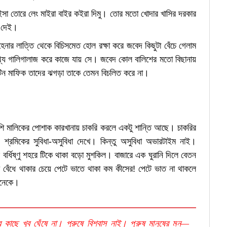
 তোরে লেং মাইরা বাইর কইরা দিমু। তোর মতো খোদার খাসির দরকার
ই দেই।
েনার লাত্তি থেকে বিচিসমেত হোল রক্ষা করে জবেদ কিছুটা বেঁচে গেলাম
থ্য গালিগালাজ করে কাজে যায় সে। জবেদ কোল বালিশের মতো বিছানায়
টিন মাফিক তাদের ঝগড়া তাকে তেমন বিচলিত করে না।
েশি মালিকের পোশাক কারখানায় চাকরি করলে একটু শান্তি আছে। চাকরির
শ্রমিকের সুবিধা-অসুবিধা দেখে। কিন্তু অসুবিধা অভারটাইম নাই।
র্ধিষ্ণু শহরে টিকে থাকা বড়ো মুশকিল। বাজারে এক ঘুরানি দিলে বেতন
েঁধে থাকার চেয়ে পেটে ভাতে থাকা কম কীসের! পেটে ভাত না থাকলে
অনেকে।
র কাছে খুব ঘেঁষে না। পুরুষে বিশ্বাস নাই। পুরুষ মানুষের মন—