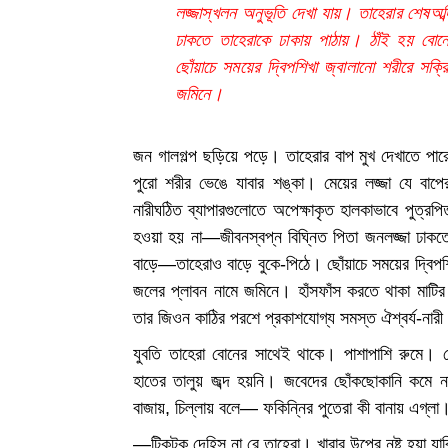
লজ্জাস্খলন অনুভূতি দেখা যায়। তাহেরার শেষঅব্
ঢাকতে তাহেরাকে ঢাকায় পাঠায়। ঠাঁই হয় বো
ছোঁয়াচে সময়ের দ্বিপশিখা জ্বালানো শরীরে সক
জমিনে।
জন গালগল্প ছড়িয়ে পড়ে। তাহেরার বাপ মুখ দেখাতে প
পুরো শরীর ভেঙে যাবার শঙ্কা। মেয়ের লজ্জা যে বাপ
নারীঘঠিত ব্যাপারগুলোতে অপেক্ষাকৃত হালকাভাবে পুত্রপি
হওয়া হয় না—জীবনস্বপ্ন বিঘ্নিত পিতা জনলজ্জা ঢাকত
বাড়ে—তাহেরাও বাড়ে বুকে-পিঠে। ছোঁয়াচে সময়ের দ্বিপশ
জলের প্লাবন নামে জমিনে। হাঁসফাঁস করতে থাকা মাটির
তার জিওন কাঠির পরশে প্রকাশযোগ্য সমস্ত ঐশ্বর্য-নারী
যুবতি তাহেরা বোনের সাথেই থাকে। পাশাপাশি রুমে। ব
হাতের তালুয় জব্দ হয়নি। জবেদের ছোঁকছোকানি কমে 
বাজায়, চিল্লায় বলে— ফকিন্নির পুতেরা কী বানায় এগ্লা
—টিকটক দেহিস না রে তাহেরা। খারার উপ্রে নষ্ট হয়া যা