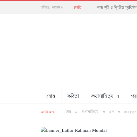
আজ শ্রী-র দ্বিতীয় প্রতিষ্
শনিবার, আগস্ট ৮
চলতি
হোম
কবিতা
কথাসাহিত্য
প্
»
»
»
হোম
কথাসাহিত্য
গল্প
আপনি আছেন :
মনোবৃত্তের
অলংকরণ : বিধান সাহা