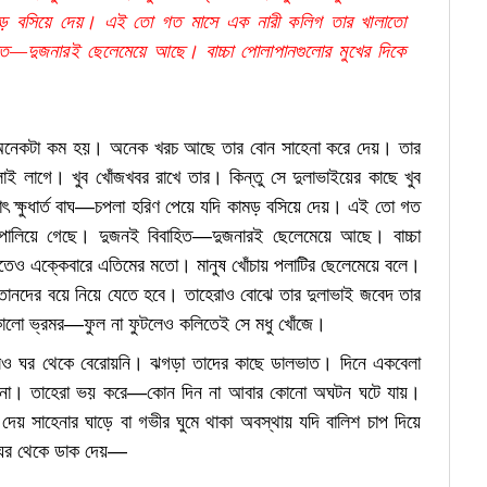
ি কামড় বসিয়ে দেয়। এই তো গত মাসে এক নারী কলিগ তার খালাতো
িত—দুজনারই ছেলেমেয়ে আছে। বাচ্চা পোলাপানগুলোর মুখের দিকে
রচ অনেকটা কম হয়। অনেক খরচ আছে তার বোন সাহেনা করে দেয়। তার
লাগে। খুব খোঁজখবর রাখে তার। কিন্তু সে দুলাভাইয়ের কাছে খুব
্ষাৎ ক্ষুধার্ত বাঘ—চপলা হরিণ পেয়ে যদি কামড় বসিয়ে দেয়। এই তো গত
 পালিয়ে গেছে। দুজনই বিবাহিত—দুজনারই ছেলেমেয়ে আছে। বাচ্চা
কতেও এক্কেবারে এতিমের মতো। মানুষ খোঁচায় পলাটির ছেলেমেয়ে বলে।
নদের বয়ে নিয়ে যেতে হবে। তাহেরাও বোঝে তার দুলাভাই জবেদ তার
ালো ভ্রমর—ফুল না ফুটলেও কলিতেই সে মধু খোঁজে।
লেও ঘর থেকে বেরোয়নি। ঝগড়া তাদের কাছে ডালভাত। দিনে একবেলা
হয় না। তাহেরা ভয় করে—কোন দিন না আবার কোনো অঘটন ঘটে যায়।
দেয় সাহেনার ঘাড়ে বা গভীর ঘুমে থাকা অবস্থায় যদি বালিশ চাপ দিয়ে
ে ঘর থেকে ডাক দেয়—