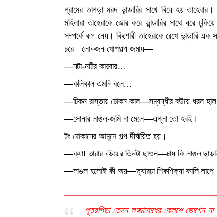
গ্রামের তাগড়া মরদ ভান্ডারির সাথে বিয়ে হয় তাহেরার। 
মহিলারা তাহেরাকে জোর করে ভান্ডারির সাথে ঘরে ঢুকিয়ে 
সম্পর্কে রূপ নেয়। কিশোরী তাহেরাকে রেখে ভান্ডারি এ
চরে। লোকজন খোশগল্প জমায়—
—নটা-নটির কারবার…
—কলিকাল এমনি বলে…
—চিকন রাস্তায় ঢোকন কাল—সম্বন্ধীর বউয়ে ধরল হা
—সোনার লাঙল-জমি না মেলে—এগ্লা তো হবই।
টং দোকানের আমুদে গল্প দীর্ঘায়িত হয়।
—ক্যা! তারার বউয়ের তিনটা ছাওল—চাষ কি লাঙল ছাড়
—লাঙল হলোই কী অয়—ত্যারচা শিকশিক্যা ফালি লাগে।
পুত্রপিতা তেমন লজ্জাবোধের ক্লেশে ভোগেন না—ব