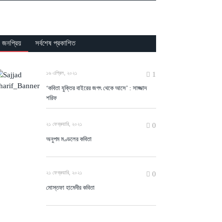
জনপ্রিয়
সর্বশেষ প্রকাশিত
১৬ এপ্রিল, ২০২১
1
‘কবিতা যুক্তির বাইরের জগৎ থেকে আসে’ : সাজ্জাদ
শরিফ
২১ ফেব্রুয়ারি, ২০২১
0
অনুপম মণ্ডলের কবিতা
২১ ফেব্রুয়ারি, ২০২১
0
মোস্তফা হামেদীর কবিতা