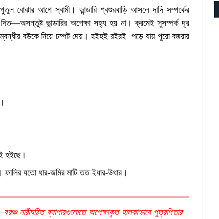
পুতুল বোঝার আগে স্বামী। ভান্ডারি শ্বশুরবাড়ি আসলে দাদি সম্পর্কের
দিত—অসন্তুষ্ট ভান্ডারির অপেক্ষা সহ্য হয় না। ক্রমেই সুসম্পর্ক দূর
ক সম্বন্ধীর বউকে নিয়ে চম্পট দেয়। হইহই রইরই পড়ে যায় পুরো বজরার
ল।
াই হইছে।
 ফালির যতো ধার-জমির মাটি তত ইধার-উধার।
রঞ্চ নারীঘঠিত ব্যাপারগুলোতে অপেক্ষাকৃত হালকাভাবে পুত্রপিতার