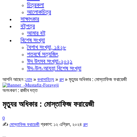
চিত্রকলা
আলোকচিত্র
সাক্ষাৎকার
বইপত্র
আমার বই
বিশেষ সংখ্যা
বৈশাখ সংখ্যা, ১৪২৮
শতবর্ষে সত্যজিৎ
ঈদ উৎসব সংখ্যা-২০২১
ঈদ-উল-আযহা বিশেষ সংখ্যা
আপনি আছেন :
»
»
»
মৃত্যুর অধিকার : মোস্তাফিজ ফরায়েজী
হোম
কথাসাহিত্য
গল্প
অলংকরণ : রাজীব দত্ত
মৃত্যুর অধিকার : মোস্তাফিজ ফরায়েজী
0
✍
প্রকাশ:
১২ এপ্রিল, ২০২৪
মোস্তাফিজ ফরায়েজী
গল্প