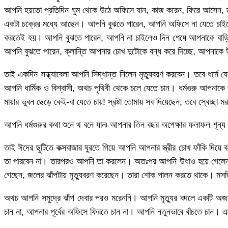
আপনি হয়তো প্রতিদিন ঘুম থেকে উঠে অফিসে যান, কাজ করেন, ফিরে আসেন, স
একটা চক্রের মধ্যে আছেন। আপনি বুঝতে পারেন, আপনি অফিসে না যেতে চাই
করতেই হয়। আপনি বুঝতে পারেন, আপনি না চাইলেও দিন শেষে আপনাকে বাড়িতে
আপনি বুঝতে পারেন, ক্লান্তি আপনার চোখ দুটোকে বন্ধ করে দিচ্ছে, আপনাকে উ
তাই একদিন সন্ধ্যাবেলা আপনি সিদ্ধান্ত নিলেন মৃত্যুবরণ করবেন। তবে ধর্
আপনি ধার্মিক ও বিশ্বাসী, অথচ পৃথিবী থেকে চলে যেতে চান। ধর্মগুরু আপন
মায়ার ভুবন ছেড়ে কেই-বা যেতে চায়! স্রষ্টা তোমায় সব দিয়েছেন, তবে স্বেচ
আপনি ধর্মগুরুর কথা শুনে থ বনে যান৷ আপনার তিন বছর অপেক্ষার ফলাফল শূন্য
তাই ঈদের ছুটিতে কক্সবাজার ঘুরতে গিয়ে আপনি আপনার স্ত্রীর চোখ ফাঁকি দ
তা পারবেন না। তারপরও আপনি তা করলেন। অতঃপর আপনি উধাও হয়ে গেলেন। 
গেছেন, জলের ঝাঁপটায় মৃত্যুবরণ করেছেন। তারা শোক পালন করতে থাকে। মসজি
অথচ আপনি সমুদ্রে ঝাঁপ দেবার পরও মরেননি। আপনি মৃত্যুর বদলে একটি অজান
চান না, আপনার পূর্বের অফিসে ফিরতে চান না। আপনি নতুনভাবে বাঁচতে চান। 