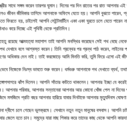
্ত্রীর সাথে সঙ্গম করেন তারপর ঘুমান। দিনের পর দিন রাতের পর রাত আপনার
লেও জীবন জীবিকার তাগিদে আপনাকে অফিসে যেতে হয়। আপনি বুঝতে পারেন, প্
 ফিরতে হয়, চাইলেই আপনি সেইন্টমার্টিনে একা একা ঘুরতে চলে যেতে পারেন 
ধাও করে দিচ্ছে এই পৃথিবী থেকে প্রতিদিন।
মে যেহেতু রয়েছে আত্মহত্যা মহাপাপ তাই আপনি মনস্থির করেছেন সেই পথ বেছে ন
াকে পথ দেখাবে বলে আশ্বস্ত করেন। তিনি গ্রন্থের পর গ্রন্থ পাঠ করেন, লাইন
্ছা মরণের অধিকার দেন নাই। তাই করজোড়ে আমি মিনতি করি, তুমি ফিরে এসো এই জ
 ভেবে নিজেকে নিঃস্ব ভাবতে শুরু করেন। ধর্মগুরু আপনাকে পথ দেখাতে ব্যর্থ, 
িয়ে বঙ্গোপসাগরে ঝাঁপ দিলেন। আপনি সাঁতার কাটতে থাকলেন। আপনার ইচ্ছা যে ক
আপনার পরিবার, আপনার সন্তানেরা আপনার আর কোনো খোঁজ পেল না দিনের পর 
দে মসজিদে প্রতি বছর আপনার হারিয়ে যাবার দিনটাকে আপনার মৃত্যুদিবস ঘোষণা
া দ্বীপে চলে গেছেন ভুলক্রমে। সেখানে নতুন নতুন মানুষের বসবাস। আপনি চা
এবার জেলে হতে চান। সমুদ্রে যারা মাছ শিকার করে তাদের কাছ থেকে আপনি কায়দ