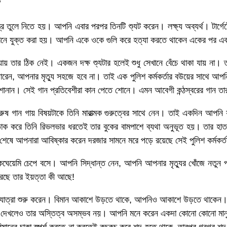
’
 তুলে নিতে হয়। আপনি এবার পরপর তিনটি শ্যুট করেন। লক্ষ্য অব্যর্থ। টার্গেট
েশনে যুক্ত করা হয়। আপনি একে ওকে গুলি করে হত্যা করতে থাকেন একের পর এ
যায় তার ঠিক নেই। একজন দক্ষ শ্যুটার হলেই শুধু সেখানে বেঁচে থাকা যায় না। 
ন, আপনার মৃত্যু সহজে হবে না। তাই এক পুলিশ কর্মকর্তার বউয়ের সাথে আপনি প
 শোনান। সেই গান প্রতিবেশীরা কান পেতে শোনে। এমন আবেগী কন্ঠস্বরের গান ত
ুরুষ গান গায় বিষয়টাকে তিনি মারাত্মক গুরুত্বের সাথে নেন। তাই একদিন আপন
 করে তিনি রিভলভার ধরতেই তার বুকের বামপাশে ব্যথা অনুভূত হয়। তার হাত 
আপনারা আবিষ্কার করেন দরজার সামনে মরে পড়ে রয়েছে সেই পুলিশ কর্মকর্তা। ডা
য়েমি চেপে বসে। আপনি সিদ্ধান্ত নেন, আপনি আপনার মৃত্যুর খোঁজে নতুন পথে
রেছে তার ইয়ত্তা কী আছে!
 যাত্রা শুরু করেন। বিমান আকাশে উড়তে থাকে, আপনিও আকাশে উড়তে থাকেন। আপন
না দেখলেও তার অস্তিত্ব অসম্ভব নয়। আপনি মনে করেন একদা কোনো কোনো মানু
 বিমানের চাকা স্পর্শ করতে না করতেই কচকচ করে শব্দ হতে থাকে, তারপর গরগর শ