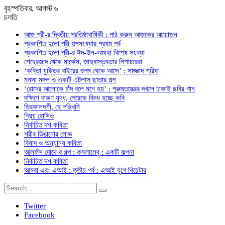
বৃহস্পতিবার, আগস্ট ৬
চলতি
আজ শ্রী-র দ্বিতীয় প্রতিষ্ঠাবার্ষিকী : পাঠ করুন আজকের আয়োজন
প্রকাশিত হলো শ্রী গল্পসংখ্যার প্রথম পর্ব
প্রকাশিত হলো শ্রী-র ঈদ-উল-আযহা বিশেষ সংখ্যা
শেহেরজাদ থেকে মার্কেস, জাদুবাস্তবতার নিশাচরেরা
‘কবিতা যুক্তির বাইরের জগৎ থেকে আসে’ : সাজ্জাদ শরিফ
মনসা মঙ্গল ও একটি এটলাস ছাতার গল্প
‘রোদের আলোকে চাঁদ বলে মনে হয়’ : পুরুষতন্ত্রের দখলে ঢাকাই ছবির গান
দক্ষিণে দারুণ যুদ্ধ, পেরেকে বিদ্ধ হচ্ছে কবি
ত্রিকালদর্শী, হে পঙ্খিনি
প্রিয় রোসিও
নির্বাচিত দশ কবিতা
শরীর ডিঙানোর লোভ
বিষাদ ও অন্যান্য কবিতা
আলফঁস দোদে-র গল্প : কমলালেবু : একটি কল্পনা
নির্বাচিত দশ কবিতা
আমরা এবং এআই : তৃতীয় পর্ব : এআই যুগে থিয়েটার
Twitter
Facebook