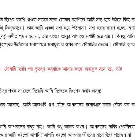
 একটা ছিপের বড়শি খাওয়া মাছের মতো তোমার বড়শিতে আমি মাছ হয়ে উঠলে কিই-বা
ু ভিন্নভাবে। তাই আমি একটা মশা হয়ে উঠলাম। মশা হবার কারণ হচ্ছে, মশা
ু-পু’ সঙ্গীত পছন্দ হয় না, তার হাতের তালুর আঘাতে মশাটি মরে যায়। কিন্তু আমি
লি গৃহস্থের উঠোনের জবাগাছের জবাফুলের ওপর বসা মৌমাছির ভেতর। মৌমাছি হবার
 মৌমাছি হবার পর গৃহস্থ কন্যাকে আমার কাছে জবাফুল মনে হয়, তাই
ত্র পথই না বেছে নিয়েছি আমি নিজেকে নিঃশেষ করার জন্য!
াথায় আসছে, আমি আজগুবি গল্প ফেঁদে আপনাদের মনোরঞ্জন করার চেষ্টায় রত বা
মি আপনাদের বাধ্য নই। আমি শুধু আমার বাধ্য। আপনাদের দাবির প্রেক্ষিতে
 আর আমি হয়তো আপনি! আপনি হয়তো আপনার জীবনের মানে খুঁজে পাচ্ছেন না।