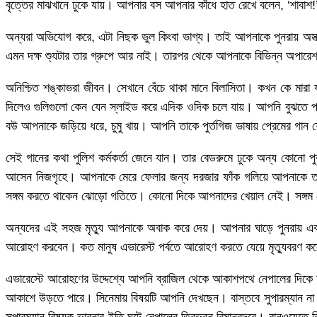
বৃত্তের মাঝখানে ঢুকে যায়। আপনার বস আপনার কাঁধে হাত রেখে বলেন, ‘শাবাশ!
অন্যরা অভিযোগ করে, এটা নিছক ভুল কিংবা ভাগ্য। তাই আপনাকে পুনরায় অস্ত্র
এমন দক্ষ শ্যুটার তার গ্রুপে আর নাই। তারপর থেকে আপনাকে বিভিন্ন অপার
অনিশ্চিত শঙ্কাভরা জীবন। সেখানে বেঁচে থাকা মানে বিলাসিতা। কখন কে মারা 
দিলেও গুলিগুলো কেন যেন স্লাইড করে এদিক ওদিক চলে যায়। আপনি বুঝতে পারে
বউ আপনাকে জড়িয়ে ধরে, চুমু খায়। আপনি তাকে পুর্তগিজ ভাষায় প্রেমের গান
সেই গানের কথা পুলিশ কর্মকর্তা জেনে যান। তার বেডরুমে ঢুকে অন্য কোনো প
আসেন নিজগৃহে। আপনাকে মেরে ফেলার জন্য দরজার ফাঁক গলিয়ে আপনাকে তাক
সঙ্গম করতে থাকেন ঝোড়ো গতিতে। কোনো দিকে আপনাদের খেয়াল নেই। সঙ্গম শেষে 
অন্যদের এই সহজ মৃত্যু আপনাকে অবাক করে দেয়। আপনার ঘাড়ে পুনরায় একঘে
আরোহণ করবেন। কত মানুষ এভারেস্ট পর্বতে আরোহণ করতে যেয়ে মৃত্যুবরণ ক
এভারেস্টে আরোহণের উদ্দেশ্যে আপনি ব্রাজিল থেকে আকাশপথে নেপালের দিকে
আকাশে উড়তে পারে। সিনেমায় বিষয়টি আপনি দেখছেন। বাস্তবে সুপারম্যান 
সুপারম্যান বিষয়ক ভাবনার ইতি ঘটে নেপালের ত্রিভুবন বিমানবন্দরে। রানওয়েতে