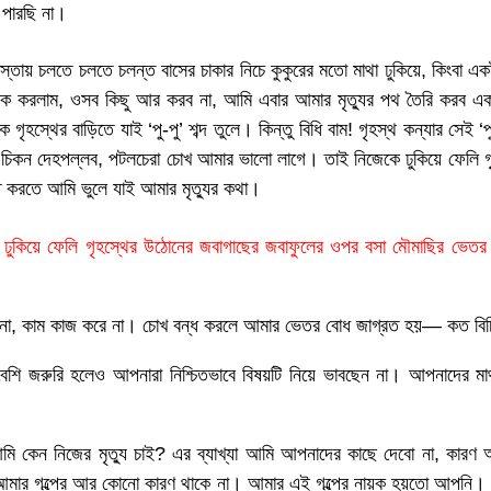
 পারছি না।
াস্তায় চলতে চলতে চলন্ত বাসের চাকার নিচে কুকুরের মতো মাথা ঢুকিয়ে, কিংবা
িক করলাম, ওসব কিছু আর করব না, আমি এবার আমার মৃত্যুর পথ তৈরি করব একট
ৃহস্থের বাড়িতে যাই ‘পু-পু’ শব্দ তুলে। কিন্তু বিধি বাম! গৃহস্থ কন্যার সেই ‘প
যাই। তার চিকন দেহপল্লব, পটলচেরা চোখ আমার ভালো লাগে। তাই নিজেকে ঢুকিয়ে ফে
ে করতে আমি ভুলে যাই আমার মৃত্যুর কথা।
ঢুকিয়ে ফেলি গৃহস্থের উঠোনের জবাগাছের জবাফুলের ওপর বসা মৌমাছির ভেতর।
ে না, কাম কাজ করে না। চোখ বন্ধ করলে আমার ভেতর বোধ জাগ্রত হয়— কত বিচি
 বেশি জরুরি হলেও আপনারা নিশ্চিতভাবে বিষয়টি নিয়ে ভাবছেন না। আপনাদের ম
ি কেন নিজের মৃত্যু চাই? এর ব্যাখ্যা আমি আপনাদের কাছে দেবো না, কারণ আ
 আমার গল্পের আর কোনো কারণ থাকে না। আমার এই গল্পের নায়ক হয়তো আপনি।