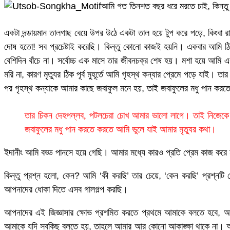
আমি গত তিনশত বছর ধরে মরতে চাই, কিন্তু
একটা দন্ডায়মান তালগাছ বেয়ে উপর উঠে একটা তাল হয়ে টুপ করে পড়ে, কিংবা র
দোষ হতো! সব প্রচেষ্টাই করেছি। কিন্তু কোনো কাজই হয়নি। একবার আমি ঠ
বেশিদিন বাঁচে না। সর্বোচ্চ এক মাসে তার জীবনচক্র শেষ হয়। মশা হয়ে আমি এক গ
মরি না, কারণ মৃত্যুর ঠিক পূর্ব মুহূর্তে আমি গৃহস্থ কন্যার প্রেমে পড়ে 
পর গৃহস্থ কন্যাকে আমার কাছে জবাফুল মনে হয়, তাই জবাফুলের মধু পান করত
তার চিকন দেহপল্লব, পটলচেরা চোখ আমার ভালো লাগে। তাই নিজেকে 
জবাফুলের মধু পান করতে করতে আমি ভুলে যাই আমার মৃত্যুর কথা।
ইদানীং আমি বড্ড পানসে হয়ে গেছি। আমার মধ্যে কারও প্রতি প্রেম কাজ কর
কিন্তু প্রশ্ন হলো, কেন? আমি ‘কী করছি’ তার চেয়ে, ‘কেন করছি’ প্রশ্নটি
আপনাদের ধোকা দিতে এসব গালগল্প করছি।
আপনাদের এই জিজ্ঞাসার ক্ষোভ প্রশমিত করতে প্রথমে আমাকে বলতে হবে, আম
আমাকে যদি সবকিছু বলতে হয়, তাহলে আমার আর কোনো আকাঙ্ক্ষা থাকে না।