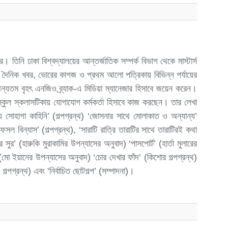
 তিনি ঢাকা বিশ্বদ্যালয়ের আন্তর্জাতিক সম্পর্ক বিভাগ থেকে মাস্টার্স
 দৈনিক খবর, ভোরের কাগজ ও প্রথম আলো পত্রিকায় বিভিন্ন পর্যায়ের
ন্যতম বৃহৎ এনজিও ব্র্যাক-এ মিডিয়া ম্যানেজার হিসাবে জয়েন করেন।
 স্কুল স্কলাসটিকায় যোগাযোগ কর্মকর্তা হিসাবে কাজ করছেন। তার লেখা
 সোহাগা কাহিনি’ (গল্পগ্রন্থ) ‘জোসনার সাথে মোলাকাত ও অন্যান্য’
 ফসল বিন্যাস’ (গল্পগ্রন্থ), ‘সারাটি রাত্রি তারাটির সাথে তারাটিরই কথা
 সুর’ (হারুকি মুরাকামির উপন্যাসের অনুবাদ) ‘পাসপোর্ট’ (হার্তা মুলারের
(মো ইয়ানের উপন্যাসের অনুবাদ) ‘চোর দেখার ফাঁদ’ (কিশোর গল্পগ্রন্থ)
গল্পগ্রন্থ) এবং ‘নির্বাচিত ছোটগল্প’ (সম্পাদনা)।