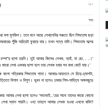
ন
0
গদ্য
দিষ্ট করা বলা মুশকিল। তবে মনে আছে লেখালেখির শুরুতে ছিল শিশুতোষ ছড়া
ে কারবারের পুঁজি অচিরেই ফুরায়ে যায়। তখন গদ্যে নামি। শিশুতোষ গল্পের
ম্পা”য় ছাপা হয়নি। তুই আবার কিসের লেখক, অ্যাঁ, যা ছো. . .।’
ারো লেখা একবার ছাপা হলে তার লেখক হবার সব বাধা কেটে যায়।’
ৈনিক বাংলা পত্রিকার শিশুতোষ পাতা। আকার-আয়তনে সে চিড়ে-চ্যাপটা,
্তিতে বিশাল ও বিপুল। ভুবন না হলেও ঢাকার শিশু-সাহিত্য অঙ্গনজুড়ে
্রিকায় আমার লেখা ছাপা হলেও ‘সাতভাই..’য়ের সাথে তাদের কারো কোনো
নো লেখা স্থান পায়নি। ওহ! তাহলে আমার লেখক হওয়া এখনো বাকি?