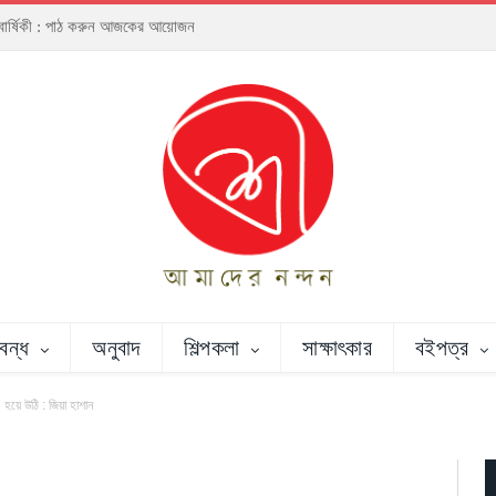
্ঠাবার্ষিকী : পাঠ করুন আজকের আয়োজন
রবন্ধ
অনুবাদ
শিল্পকলা
সাক্ষাৎকার
বইপত্র
 হয়ে উঠি : জিয়া হাশান