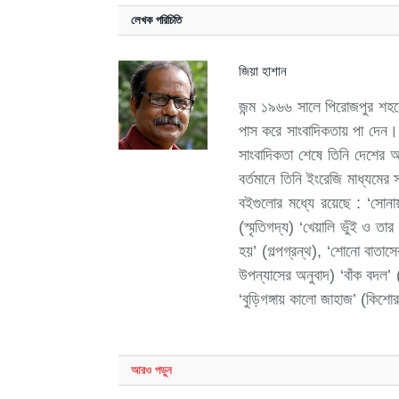
লেখক পরিচিতি
জিয়া হাশান
জন্ম ১৯৬৬ সালে পিরোজপুর শহরে।
পাস করে সাংবাদিকতায় পা দেন।
সাংবাদিকতা শেষে তিনি দেশের অ
বর্তমানে তিনি ইংরেজি মাধ্যমের
বইগুলোর মধ্যে রয়েছে : ‘সোনায়
(স্মৃতিগদ্য) ‘খেয়ালি ভুঁই ও তার
হয়’ (গল্পগ্রন্থ), ‘শোনো বাতাসের
উপন্যাসের অনুবাদ) ‘বাঁক বদল’ 
‘বুড়িগঙ্গায় কালো জাহাজ’ (কিশোর 
আরও
পড়ুন