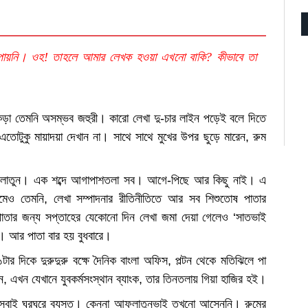
 পায়নি। ওহ! তাহলে আমার লেখক হওয়া এখনো বাকি? কীভাবে তা
ক কড়া তেমনি অসম্ভব জহুরী। কারো লেখা দু-চার লাইন পড়েই বলে দিতে
এতোটুকু মায়াদয়া দেখান না। সাথে সাথে মুখের উপর ছুড়ে মারেন, রুম
 আফলাতুন। এক শব্দে আগাপাশতলা সব। আগে-পিছে আর কিছু নাই। এ
কামেও তেমনি, লেখা সম্পাদনার রীতিনীতিতে আর সব শিশুতোষ পাতার
াতার জন্য সপ্তাহের যেকোনো দিন লেখা জমা দেয়া গেলেও ‘সাতভাই
ে। আর পাতা বার হয় বুধবারে।
র দিকে দুরুদুরু বক্ষে দৈনিক বাংলা অফিস, পল্টন থেকে মতিঝিলে পা
ন, এখন যেখানে যুবকর্মসংস্থান ব্যাংক, তার তিনতলায় গিয়া হাজির হই।
য় সবাই ঘুরঘুরে ব্যস্ত। কেননা আফলাতুনভাই তখনো আসেননি। রুমের