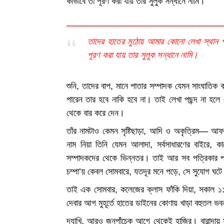
কীভাবে তা পূরণ করা যায় তার সুলুক সন্ধানে নামি।
তাদের হাতের মুঠোয় আমার কোনো লেখা স্থান
পূরণ করা যায় তার সুলুক সন্ধানে নামি।
শুনি, তাদের বাপ, মানে পাতার সম্পাদক যেমন সাংঘাতি
পারেন তার হবে নাকি হবে না। তাই লেখা পছন্দ না হলে 
থেকে বার করে দেন।
তাঁর নামটাও কেমন সৃষ্টিছাড়া, আদি ও অকৃত্রিম—
নাম নিয়া তিনি যেমন আলাদা, সর্বসাধারণের বাইরে, 
সম্পাদকদের থেকে ভিন্নতর। তাই আর সব পত্রিকার প
চম্পা’য় কেবল সোমবারে, যতদূর মনে পড়ে, সে সুযোগ ঘট
তাই এক সোমবার, কলেজের ক্লাস ফাঁকি দিয়া, সকাল ১১টা
দেবার আগ মুহূর্তে হাতের ডাইনের কোণায় খাড়া বহুতল ভব
দ্যাখি, আরও জনপাঁচেক আগে থেকেই হাজির। বারান্দা