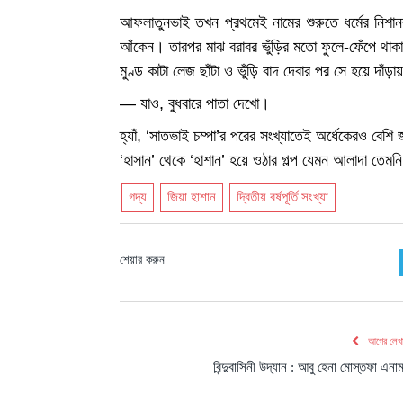
আফলাতুনভাই তখন প্রথমেই নামের শুরুতে ধর্মের নিশানব
আঁকেন। তারপর মাঝ বরাবর ভুঁড়ির মতো ফুলে-ফেঁপে থাক
মুণ্ড কাটা লেজ ছাঁটা ও ভুঁড়ি বাদ দেবার পর সে হয়ে দাঁড়া
— যাও, বুধবারে পাতা দেখো।
হ্যাঁ, ‘সাতভাই চম্পা’র পরের সংখ্যাতেই অর্ধেকেরও বে
‘হাসান’ থেকে ‘হাশান’ হয়ে ওঠার গল্প যেমন আলাদা তেম
গদ্য
জিয়া হাশান
দ্বিতীয় বর্ষপূর্তি সংখ্যা
শেয়ার করুন
আগের লেখ
বিন্দুবাসিনী উদ্যান : আবু হেনা মোস্তফা এনা