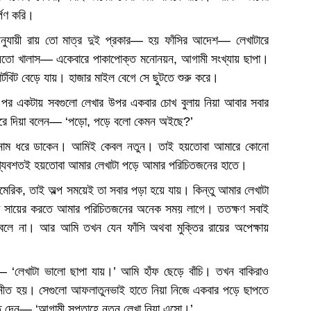
্পণ করি।
নুযায়ী রায় তো মাত্র দুই প্রকার— হয় ফাঁসির আদেশ— লেখাটারে
 নয়তো খালাস— একেবারে পাকাপোক্ত মনোনয়ন, আগামী সংখ্যায় ছাপা।
র্টবিট বেড়ে যায়। হাজার মাইল বেগে সে ছুটতে শুরু করে।
 পর একটায় সবগুলো লেখার উপর একবার চোখ বুলায় নিয়া আবার সবার
রে দিয়া বলেন— ‘পড়ো, পড়ে বলো কেমন অইছে?’
ের নাম ধরে ডাকেন। আমিই কেবল নতুন। তাই হয়তোবা আমারে কোনো
গ্যবশতই হয়তোবা আমার লেখাটা পড়ে আমার পরিচিতজনের হাতে।
িমেরিক, তাই অল্প সময়েই তা সবার পড়া হয়ে যায়। কিন্তু আমার লেখাটা
ড়া সায়ের করতে আমার পরিচিতজনের অনেক সময় লাগে। ততক্ষণ সবাই
 বলে না। আর আমি তখন যেন ফাঁসি অথবা মুক্তির রায়ের অপেক্ষায়
‘লেখাটা ভালো ছাপা যায়।’ আমি হাঁফ ছেড়ে বাঁচি। তখন বাকিরাও
নীত হয়। সেগুলো আফলাতুনভাই হাতে নিয়া নিজে একবার পড়ে ছাপতে
ত দেন— ‘আগামী সপ্তাহে নতুন লেখা নিয়া এসো।’