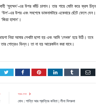
াহী ‘মুহম্মদ’-এর উপর কাঁচি চালান। তার গায়ে মোটা করে ক্রস চিহ্ন
া ‘উল’-এর উপর এবং সবশেষে ডাকনামটারে একেবারে ছেঁটে ফেলে দেন।
য় ‘জিয়া হাসান’।
শি জায়গা নিয়া আমার লেখাটা ছাপা হয় এবং আমি ‘লেখক’ হয়ে উঠি। তবে
নি তার গোত্রও ভিন্ন। তা না হয় আরেকদিন করা যাবে।
Twitter
Facebook
Pinterest
LinkedIn
Tumblr
Email
া
পরের লেখা
ম
বোধ : শান্তি আর শ্রান্তির কবিতা | লীনা দিলরুবা