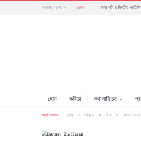
আজ শ্রী-র দ্বিতীয় প্রতিষ
শুক্রবার, আগস্ট ৭
চলতি
হোম
কবিতা
কথাসাহিত্য
প্
»
»
»
হোম
প্রবন্ধ
গদ্য
আপনি আছেন :
যেভাবে ‘লেখক’
অলংকরণ : বিধান সাহা