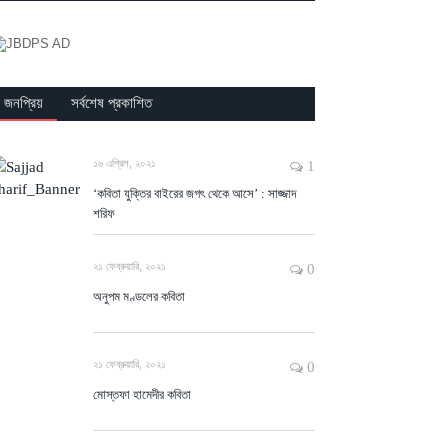
জনপ্রিয়
সর্বশেষ প্রকাশিত
১৬ এপ্রিল, ২০২১
1
‘কবিতা যুক্তির বাইরের জগৎ থেকে আসে’ : সাজ্জাদ
শরিফ
২১ ফেব্রুয়ারি, ২০২১
0
অনুপম মণ্ডলের কবিতা
২১ ফেব্রুয়ারি, ২০২১
0
মোস্তফা হামেদীর কবিতা