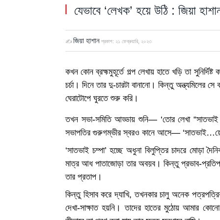
যেভাবে ‘লেখক’ হয়ে উঠি : জিয়া হাশা
জিয়া হাশান
✍
প্রকাশ:
২১ ফেব্রুয়ারি, ২০২৩
কখন কোন ব্রহ্মমুহূর্তে গল্প লেখায় হাতে খড়ি তা সুনির্
চর্চা। দিনে তার দু-চারটা বানানো। কিন্তু অন্ত্যমিলের স
ঘেরাটোপে ঘুরতে শুরু করি।
তখন সভা-সমিতি আড্ডায় শুনি— ‘তোর লেখা “সাতভাই চ
সভাপতির গুরুগম্ভীর স্বরও কানে আসে— ‘সাতভাই…য়ে ক
‘সাতভাই চম্পা’ হচ্ছে অধুনা বিলুপ্তির চাদরে মোড়া দ
মাত্র আধ পাতাজোড়া তার অবয়ব। কিন্তু প্রভাব-প্রতিপত
তার প্রতাপ।
কিন্তু হিসাব করে দ্যাখি, তখনকার চালু অনেক পত্রপত
দেখা-সাক্ষাত হয়নি। তাদের হাতের মুঠোয় আমার কো