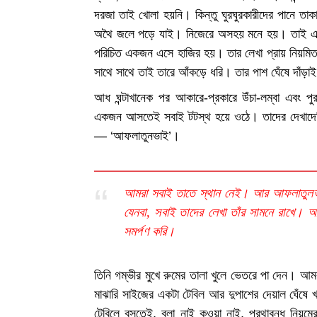
দরজা তাই খোলা হয়নি। কিন্তু ঘুরঘুরকারীদের পানে ত
অথৈ জলে পড়ে যাই। নিজেরে অসহয় মনে হয়। তাই একব
পরিচিত একজন এসে হাজির হয়। তার লেখা প্রায় নিয়মিতই
সাথে সাথে তাই তারে আঁকড়ে ধরি। তার পাশ ঘেঁষে দাঁড়
আধ ঘন্টাখানেক পর আকারে-প্রকারে উঁচা-লম্বা এবং পুর
একজন আসতেই সবাই টটস্থ হয়ে ওঠে। তাদের দেখাদে
— ‘আফলাতুনভাই’।
আমরা সবাই তাতে স্থান নেই। আর আফলাতুলভাই
যেনবা, সবাই তাদের লেখা তাঁর সামনে রাখে। 
সমর্পণ করি।
তিনি গম্ভীর মুখে রুমের তালা খুলে ভেতরে পা দেন। আম
মাঝারি সাইজের একটা টেবিল আর দুপাশের দেয়াল ঘেঁষ
টেবিলে বসতেই, বলা নাই কওয়া নাই, প্রথাবন্ধ নিয়ম