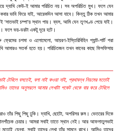
াকায়ে দ্যাখি কেউ-ই আমার পরিচিত নয়। সব অপরিচিত মুখ। ফলে যেন
ার ভাবি ফিরে যাই, আরেকদিন আসা যাবে। কিন্তু ঠিক তখন আমার
 ‘সাতভাই চম্পা’য় স্থান পায়। ব্যস, আমি যেন তৃণখণ্ড পেয়ে যাই।
াই। ফলে ভয়-ডরটা একটু দূরে হটে।
ু ফ্রেমের চশমা ও এলোমেলো, আয়রণ-ইস্তিরিবিহিন প্যান্ট-শার্ট পরা
খি আমারও সতর্ক হতে হয়। পরিচিতজন তখন কানের কাছে ফিসফিসায়
 টেবিলে বসতেই, বলা নাই কওয়া নাই, প্রথাবন্ধ নিয়মের মতোই
আমিও তাদের অনুসরলে আমার লেখাটা পকেট থেকে বার করে টেবিলে
রাও তাঁর পিছু পিছু ঢুকি। দ্যাখি, ছোটো, অপরিসর রুম। ভেতরের দিকে
ে খানপাঁচেক চেয়ার। আমরা সবাই তাতে স্থান নেই। আর আফলাতুলভাই
ের মতোই যেনবা, সবাই তাদের লেখা তাঁর সামনে রাখে। আমিও তাদের