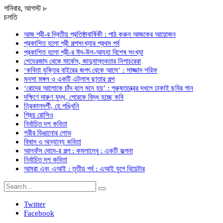
শনিবার, আগস্ট ৮
চলতি
আজ শ্রী-র দ্বিতীয় প্রতিষ্ঠাবার্ষিকী : পাঠ করুন আজকের আয়োজন
প্রকাশিত হলো শ্রী গল্পসংখ্যার প্রথম পর্ব
প্রকাশিত হলো শ্রী-র ঈদ-উল-আযহা বিশেষ সংখ্যা
শেহেরজাদ থেকে মার্কেস, জাদুবাস্তবতার নিশাচরেরা
‘কবিতা যুক্তির বাইরের জগৎ থেকে আসে’ : সাজ্জাদ শরিফ
মনসা মঙ্গল ও একটি এটলাস ছাতার গল্প
‘রোদের আলোকে চাঁদ বলে মনে হয়’ : পুরুষতন্ত্রের দখলে ঢাকাই ছবির গান
দক্ষিণে দারুণ যুদ্ধ, পেরেকে বিদ্ধ হচ্ছে কবি
ত্রিকালদর্শী, হে পঙ্খিনি
প্রিয় রোসিও
নির্বাচিত দশ কবিতা
শরীর ডিঙানোর লোভ
বিষাদ ও অন্যান্য কবিতা
আলফঁস দোদে-র গল্প : কমলালেবু : একটি কল্পনা
নির্বাচিত দশ কবিতা
আমরা এবং এআই : তৃতীয় পর্ব : এআই যুগে থিয়েটার
Twitter
Facebook