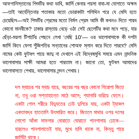
আফগানিস্তানের শিশুটির কথা ভাবি, জার্সি কেনার পয়সা বাবা-মা যোগাতে অক্ষম
—তাই আর্হেন্তিনার পতাকার মতো ডোরাকাটা পলিথিন পরে যে মেসি হতে
চেয়েছিল—অই শিশুটির প্রেমের মতো নির্মল প্রেম আমি কী কখনও দিতে পারব
কোনো মানবীকে? ঢাকার রাস্তায় বেড়ে ওঠা সেই ছেলেটির কথা মনে পড়ে, যার
ছেঁড়া-ময়লা টিশার্টের পেছনে লেখা ‘মেছি 10’— ওর ভালোবাসাকে কী দশটা
জার্সি কিনে ফেলা পুঁজিপতির সন্তানের শোঅফ ম্লান করে দিতে পারবে? মেসি
নামের কেউ ফুটবল পায়ে জাদু না দেখালে এই বিদ্বেষমুখি সময়ে এমন নান্দনিক
ভালোবাসার সাক্ষী আমরা হতে পারতাম না। জানো তো, ফুটবল আমাদের
ভালোবাসতে শেখায়, ভালোবাসার নন্দন শেখায়।
দল ম্যাচের পর ম্যাচ হারে, বছরের পর বছর কোনো শিরোপা জিতে
না, তবু ওরা সপ্তাহান্তে মাঠে আসে; গ্যালারি ভরিয়ে ফেলে।
একটা গোল শরীরে বিদ্যুতের ঢেউ দুলিয়ে যায়, একটা ট্যাকল
একতাবদ্ধ হাততালি উৎসারিত করে। জিতলে মাথার ওপর দলের
লোগো আঁকা মাফলার ঘোরাতে ঘোরাতে পানশালায় ঢোকে—
হারলেও পানশালাতেই যায়, মুখে হাসি থাকে না, কিন্তু গায়ে
জার্সিটা থাকে।