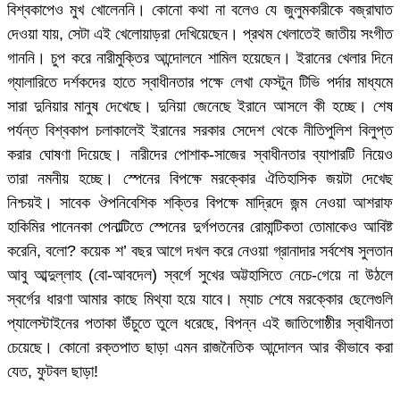
বিশ্বকাপেও মুখ খোলেননি। কোনো কথা না বলেও যে জুলুমকারীকে বজ্রাঘাত
দেওয়া যায়, সেটা এই খেলোয়াড়রা দেখিয়েছেন। প্রথম খেলাতেই জাতীয় সংগীত
গাননি। চুপ করে নারীমুক্তির আন্দোলনে শামিল হয়েছেন। ইরানের খেলার দিনে
গ্যালারিতে দর্শকদের হাতে স্বাধীনতার পক্ষে লেখা ফেস্টুন টিভি পর্দার মাধ্যমে
সারা দুনিয়ার মানুষ দেখেছে। দুনিয়া জেনেছে ইরানে আসলে কী হচ্ছে। শেষ
পর্যন্ত বিশ্বকাপ চলাকালেই ইরানের সরকার সেদেশ থেকে নীতিপুলিশ বিলুপ্ত
করার ঘোষণা দিয়েছে। নারীদের পোশাক-সাজের স্বাধীনতার ব্যাপারটি নিয়েও
তারা নমনীয় হচ্ছে। স্পেনের বিপক্ষে মরক্কোর ঐতিহাসিক জয়টা দেখেছ
নিশ্চয়ই। সাবেক ঔপনিবেশিক শক্তির বিপক্ষে মাদ্রিদে জন্ম নেওয়া আশরাফ
হাকিমির পানেনকা পেনাল্টিতে স্পেনের দুর্গপতনের রোমান্টিকতা তোমাকেও আবিষ্ট
করেনি, বলো? কয়েক শ’ বছর আগে দখল করে নেওয়া গ্রানাদার সর্বশেষ সুলতান
আবু আব্দুল্লাহ (বো-আবদেল) স্বর্গে সুখের অট্টহাসিতে নেচে-গেয়ে না উঠলে
স্বর্গের ধারণা আমার কাছে মিথ্যা হয়ে যাবে। ম্যাচ শেষে মরক্কোর ছেলেগুলি
প্যালেস্টাইনের পতাকা উঁচুতে তুলে ধরেছে, বিপন্ন এই জাতিগোষ্ঠীর স্বাধীনতা
চেয়েছে। কোনো রক্তপাত ছাড়া এমন রাজনৈতিক আন্দোলন আর কীভাবে করা
যেত, ফুটবল ছাড়া!