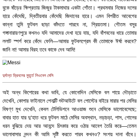
বুকে ষাঁড়ের ক্ষিপ্রতায় জিজুর টাকমাথার একটা গোঁতা। প্রথমবার নিজের দলের
হারে কেঁদেছি, দ্বিতীয়বার কেঁদেছি জিদানের হারে। এমন বিপরীত আবেগের
কান্না তুমি ফুটবল ছাড়া কাঁদতে পারবে না, প্রিয়তমা। গৌতম বসুর
গঙ্গানারায়ণপুরে কখনও যদি আমাদের দেখা হয়ে যায়, যদি বাঁশবনের ধারে তোমার
ললাট স্পর্শ করে কেঁদে ফেলি—আমার ফুটবলপ্রেম কী তোমাকে ঈর্ষা করবে?
জানি না! আমার বিরহ তবে কাকে দেব আমি!
দুর্দান্ত ড্রিবলের মুহূর্তে লিওনেল মেসি
অই অন্ধ কিশোরের কথা ভাবি, যে কোনোদিন মেসিকে বল পায়ে দৌড়াতে
দেখেনি, কোপার ফাইনালে পেনাল্টি শুটআউটে বল পোস্টের বাইরে মারার পর মেসির
বিষণ্ণ মুখ দেখেনি, কেবল টেলিভিশনে আওয়াজ শুনে মেসিকে ভালোবেসেছে;
বাবার হাত যার দু’হাত ধরে ফুটবল মাঠে মেসির অবস্থান, নড়াচড়া, পাস, গোলের
ধরন বুঝিয়ে দেয় আর আনন্দে চিৎকার করে ওঠার আবেগ তৈরি করে—তেমন
ভালোবাসার নন্দন কী আমি সৃষ্টি করতে পারব কখনও? সংশয় দানা বাঁধে।