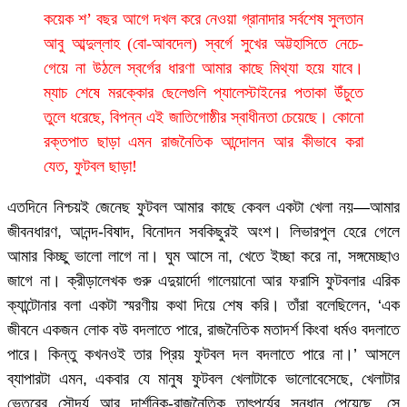
কয়েক শ’ বছর আগে দখল করে নেওয়া গ্রানাদার সর্বশেষ সুলতান
আবু আব্দুল্লাহ (বো-আবদেল) স্বর্গে সুখের অট্টহাসিতে নেচে-
গেয়ে না উঠলে স্বর্গের ধারণা আমার কাছে মিথ্যা হয়ে যাবে।
ম্যাচ শেষে মরক্কোর ছেলেগুলি প্যালেস্টাইনের পতাকা উঁচুতে
তুলে ধরেছে, বিপন্ন এই জাতিগোষ্ঠীর স্বাধীনতা চেয়েছে। কোনো
রক্তপাত ছাড়া এমন রাজনৈতিক আন্দোলন আর কীভাবে করা
যেত, ফুটবল ছাড়া!
এতদিনে নিশ্চয়ই জেনেছ ফুটবল আমার কাছে কেবল একটা খেলা নয়—আমার
জীবনধারণ, আনন্দ-বিষাদ, বিনোদন সবকিছুরই অংশ। লিভারপুল হেরে গেলে
আমার কিচ্ছু ভালো লাগে না। ঘুম আসে না, খেতে ইচ্ছা করে না, সঙ্গমেচ্ছাও
জাগে না। ক্রীড়ালেখক গুরু এদুয়ার্দো গালেয়ানো আর ফরাসি ফুটবলার এরিক
ক্যান্টোনার বলা একটা স্মরণীয় কথা দিয়ে শেষ করি। তাঁরা বলেছিলেন, ‘এক
জীবনে একজন লোক বউ বদলাতে পারে, রাজনৈতিক মতাদর্শ কিংবা ধর্মও বদলাতে
পারে। কিন্তু কখনওই তার প্রিয় ফুটবল দল বদলাতে পারে না।’ আসলে
ব্যাপারটা এমন, একবার যে মানুষ ফুটবল খেলাটাকে ভালোবেসেছে, খেলাটার
ভেতরের সৌন্দর্য আর দার্শনিক-রাজনৈতিক তাৎপর্যের সন্ধান পেয়েছে, সে