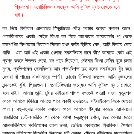
প্রিয়তমা। মনোচিকিৎসার জন্যেও আমি ফুটবল ম্যাচ দেখতে বসে
যাই।
বল নিয়ে কিলিয়ান এমবাপ্পের স্প্রিন্টারের দৌড় আমার রক্তে প্লাবন আনে,
গোলকিপারের একটা সেইভ কিংবা বল নিয়ে আগোয়ান ফরোয়ার্ডের পা থেকে
বাজপাখির ক্ষিপ্রতায় থিয়াগো সিলভা যখন বলটা ছিনিয়ে নেন, আমি বিস্ময়ে চেয়ে
থাকি। এত আর্ট এই একটা খেলায়! নয়নাভিরাম মানে কী? আমাকে কেউ এই
প্রশ্ন করলে উত্তর দেবো, বল পায়ে দিয়েগো, নেইমার কিংবা মেসির ছুটে চলার
দৃশ্য, প্রতিপক্ষের গোলকিপার আর পক্ষ-বিপক্ষ দুই দলের সমর্থকদের বুঁদ করে
দেওয়া বাঁ পায়ের একটামাত্র স্পর্শ। চোখের চিকিৎসা বলতেও আমি ফুটবলের
নন্দনকেই বুঝি, প্রিয়তমা। মনোচিকিৎসার জন্যেও আমি ফুটবল ম্যাচ দেখতে
বসে যাই। আমায় তুমি, চুদির ভাইয়েরা পাগল বলতেই পারো! সহসা মৃত্যুপথ
থেকে আমাকে ফিরিয়ে আনতে পারে একটা ওভারহেড বাইসাইকেল কিকে দেওয়া
গোল। বহু-বহুবার বহুবিধ রসাতল থেকে আমাকে উদ্ধার করেছে রোনালদো
নাজারিওর চোট-জর্জরিত পা থেকে আসা মন্ত্রমুগ্ধ গোল, ছেলেখেলার মতো
রোনালদিনিয়োর প্রতিপক্ষের রক্ষণ ভাঙা, ডেভিড বেকহামের ফ্রিকিক। শৈশবে
আমাকে কাঁদিয়েছে জিনেদিন জিদানের দুটি হেডার, যৌবনে কাঁদিয়েছে মাতেরাজ্জির