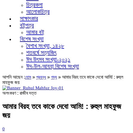
চিত্রকলা
আলোকচিত্র
সাক্ষাৎকার
বইপত্র
আমার বই
বিশেষ সংখ্যা
বৈশাখ সংখ্যা, ১৪২৮
শতবর্ষে সত্যজিৎ
ঈদ উৎসব সংখ্যা-২০২১
ঈদ-উল-আযহা বিশেষ সংখ্যা
আপনি আছেন :
»
»
»
আমার বিরহ তবে কাকে দেবো আমি! : রুহুল
হোম
প্রবন্ধ
গদ্য
মাহফুজ জয়
অলংকরণ : রাজীব দত্ত
আমার বিরহ তবে কাকে দেবো আমি! : রুহুল মাহফুজ
জয়
0