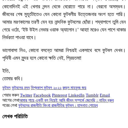
কোনোদিনই এই খেলার নন্দন থেকে বেরোতে পারে না। বেরনো অসম্ভব।
জীবনের শেষ মুহূর্তটাতেও যেন কোনো ফুটবলীয় উত্তেজনার অংশ হতে পারি।
আমার মরণকালের তরণী যেন হয় নান্দনিক ফুটবলের ছোঁয়া। শয্যাপাশে তুমি যেন
গেয়ে ওঠো, ‘ইউ উইল নেভার ওয়াক অ্যালোন।’ আহা! মরেও যেন পাশে থাকার
নির্ভরতা পাওয়া যাবে।
ভালোবাসা নিও, কোনো বসন্তে আমরা নিশ্চয়ই একসাথে বসে ফুটবল দেখব।
পৃথিবী এমন সুন্দর হলে কোনো ক্ষতি নেই, প্রিয়তমা!
ইতি,
তোমার কবি।
ফুটবল
ফুটবলের নন্দন
বিশ্বকাপ ফুটবল ২০২২
রুহুল মাহফুজ জয়
শেয়ার করুন
Twitter
Facebook
Pinterest
LinkedIn
Tumblr
Email
আগের লেখা
আমার পায়ে একটি বল নিয়েই আমি জীবন সম্পর্কে জেনেছি : নাহিদ ধ্রুব
পরের লেখা
ফুটবলের রাজনীতি কিংবা রাজনীতির ফুটবল : হাসনাত শোয়েব
লেখক পরিচিতি