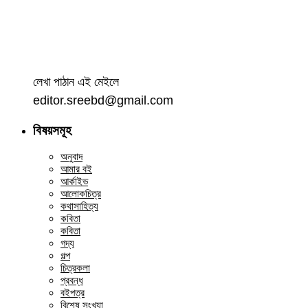
লেখা পাঠান এই মেইলে
editor.sreebd@gmail.com
বিষয়সমূহ
অনুবাদ
আমার বই
আর্কাইভ
আলোকচিত্র
কথাসাহিত্য
কবিতা
কবিতা
গদ্য
গল্প
চিত্রকলা
প্রবন্ধ
বইপত্র
বিশেষ সংখ্যা