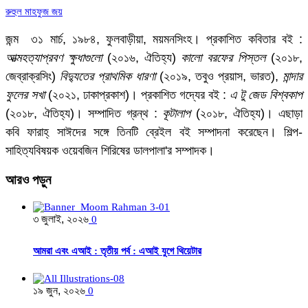
রুহুল মাহফুজ জয়
জন্ম ৩১ মার্চ, ১৯৮৪, ফুলবাড়ীয়া, ময়মনসিংহ। প্রকাশিত কবিতার বই :
আত্মহত্যাপ্রবণ ক্ষুধাগুলো
(২০১৬, ঐতিহ্য)
কালো বরফের পিস্তল
(২০১৮,
জেব্রাক্রসিং)
বিদ্যুতের প্রাথমিক ধারণা
(২০১৯, তবুও প্রয়াস, ভারত),
মান্দার
ফুলের সখা
(২০২১, ঢাকাপ্রকাশ)। প্রকাশিত গদ্যের বই :
এ টু জেড বিশ্বকাপ
(২০১৮, ঐতিহ্য)। সম্পাদিত গ্রন্থ :
কূটালাপ
(২০১৮, ঐতিহ্য)। এছাড়া
কবি ফারাহ্ সাঈদের সঙ্গে তিনটি ব্রেইল বই সম্পাদনা করেছেন। শিল্প-
সাহিত্যবিষয়ক ওয়েবজিন শিরিষের ডালপালা'র সম্পাদক।
আরও
পড়ুন
৩ জুলাই, ২০২৬
0
আমরা এবং এআই : তৃতীয় পর্ব : এআই যুগে থিয়েটার
১৯ জুন, ২০২৬
0