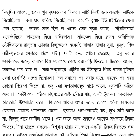
কিছুদিন আগে, লন্ডনের খুব ব্যস্ত এক বিকালে আমি বিরাট জন-অরণ্যে আটকে
গিয়েছিলাম। বলা যায় হারিয়ে গিয়েছিলাম। ওয়েস্ট হ্যাম ইউনাইটেডের খেলা
শেষ হয়েছে। আমার মনে ছিল না ওদের হোম ম্যাচ আছে। স্ট্রাটফোর্ড
ওয়েস্টফিল্ডে সাইকেল নিয়ে যাচ্ছিলাম। সাইকেল নিয়ে লন্ডন অলিম্পিক
স্টেডিয়ামের রাস্তায় ঢোকার কিছুক্ষণের মধ্যেই হাজার হাজার যুবা, বৃদ্ধ, শিশু
নারী-পুরুষের স্রোতে মিশে যাই। দলটা ২-০ গোলে হেরেছে। তবু দলের
সমর্থকদের জন্যে বানানো থিম সং গেয়ে গেয়ে ওরা বাড়ি ফিরছে। জিতলে আনন্দ,
হারলেও গান থামে না। সারা সপ্তাহের খাটুনির পর উইকেন্ডে প্রিয় দলের ফুটবল
খেলা দেখাটাই ওদের বিনোদন। দল ম্যাচের পর ম্যাচ হারে, বছরের পর বছর
কোনো শিরোপা জিতে না, তবু ওরা সপ্তাহান্তে মাঠে আসে; গ্যালারি ভরিয়ে
ফেলে। একটা গোল শরীরে বিদ্যুতের ঢেউ দুলিয়ে যায়, একটা ট্যাকল একতাবদ্ধ
হাততালি উৎসারিত করে। জিতলে মাথার ওপর দলের লোগো আঁকা মাফলার
ঘোরাতে ঘোরাতে পানশালায় ঢোকে—হারলেও পানশালাতেই যায়, মুখে হাসি থাকে
না, কিন্তু গায়ে জার্সিটা থাকে। ওরা জানে আজ হারলেও আরেক সপ্তাহে ঠিকই
জিতবে, টানা হারতে থাকলেও বিশ্বাস হারায় না, ভাবে একদিন ঠিকই জিততে শুরু
করবে। ফুটবল সমর্থকরা আমাকে এই দর্শনের শিক্ষা দিয়েছে—কখনও যেন হাল