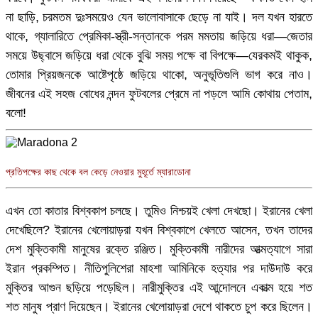
না ছাড়ি, চরমতম দুঃসময়েও যেন ভালোবাসাকে ছেড়ে না যাই। দল যখন হারতে
থাকে, গ্যালারিতে প্রেমিকা-স্ত্রী-সন্তানকে পরম মমতায় জড়িয়ে ধরা—জেতার
সময়ে উছ্বাসে জড়িয়ে ধরা থেকে বুঝি সময় পক্ষে বা বিপক্ষে—যেরকমই থাকুক,
তোমার প্রিয়জনকে আষ্টেপৃষ্ঠে জড়িয়ে থাকো, অনুভূতিগুলি ভাগ করে নাও।
জীবনের এই সহজ বোধের নন্দন ফুটবলের প্রেমে না পড়লে আমি কোথায় পেতাম,
বলো!
প্রতিপক্ষের কাছ থেকে বল কেড়ে নেওয়ার মুহূর্তে ম্যারাডোনা
এখন তো কাতার বিশ্বকাপ চলছে। তুমিও নিশ্চয়ই খেলা দেখছো। ইরানের খেলা
দেখেছিলে? ইরানের খেলোয়াড়রা যখন বিশ্বকাপে খেলতে আসেন, তখন তাদের
দেশ মুক্তিকামী মানুষের রক্তে রঞ্জিত। মুক্তিকামী নারীদের আত্মত্যাগে সারা
ইরান প্রকম্পিত। নীতিপুলিশেরা মাহশা আমিনিকে হত্যার পর দাউদাউ করে
মুক্তির আগুন ছড়িয়ে পড়েছিল। নারীমুক্তির এই আন্দোলনে একাত্ম হয়ে শত
শত মানুষ প্রাণ দিয়েছেন। ইরানের খেলোয়াড়রা দেশে থাকতে চুপ করে ছিলেন।