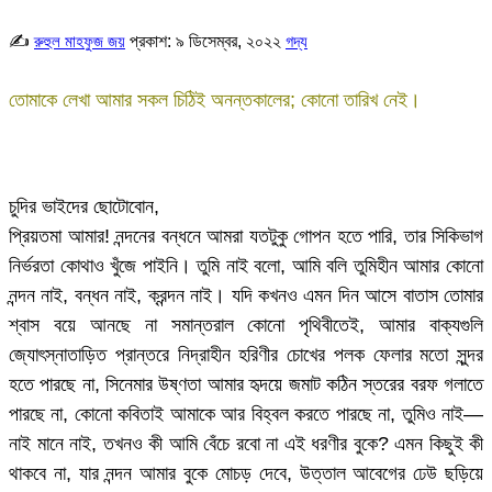
✍
প্রকাশ:
৯ ডিসেম্বর, ২০২২
রুহুল মাহফুজ জয়
গদ্য
তোমাকে লেখা আমার সকল চিঠিই অনন্তকালের; কোনো তারিখ নেই।
চুদির ভাইদের ছোটোবোন,
প্রিয়তমা আমার! নন্দনের বন্ধনে আমরা যতটুকু গোপন হতে পারি, তার সিকিভাগ
নির্ভরতা কোথাও খুঁজে পাইনি। তুমি নাই বলো, আমি বলি তুমিহীন আমার কোনো
নন্দন নাই, বন্ধন নাই, ক্রন্দন নাই। যদি কখনও এমন দিন আসে বাতাস তোমার
শ্বাস বয়ে আনছে না সমান্তরাল কোনো পৃথিবীতেই, আমার বাক্যগুলি
জ্যোৎস্নাতাড়িত প্রান্তরে নিদ্রাহীন হরিণীর চোখের পলক ফেলার মতো সুন্দর
হতে পারছে না, সিনেমার উষ্ণতা আমার হৃদয়ে জমাট কঠিন স্তরের বরফ গলাতে
পারছে না, কোনো কবিতাই আমাকে আর বিহ্বল করতে পারছে না, তুমিও নাই—
নাই মানে নাই, তখনও কী আমি বেঁচে রবো না এই ধরণীর বুকে? এমন কিছুই কী
থাকবে না, যার নন্দন আমার বুকে মোচড় দেবে, উত্তাল আবেগের ঢেউ ছড়িয়ে