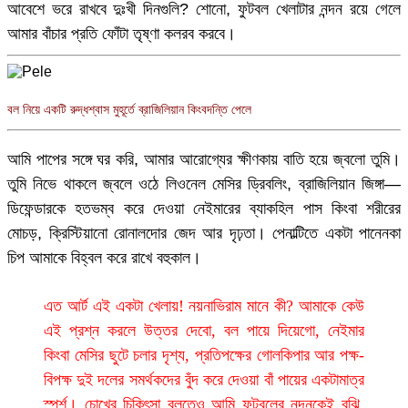
আবেশে ভরে রাখবে দুঃখী দিনগুলি? শোনো, ফুটবল খেলাটার নন্দন রয়ে গেলে
আমার বাঁচার প্রতি ফোঁটা তৃষ্ণা কলরব করবে।
বল নিয়ে একটি রুদ্ধশ্বাস মুহূর্তে ব্রাজিলিয়ান কিংবদন্তি পেলে
আমি পাপের সঙ্গে ঘর করি, আমার আরোগ্যের ক্ষীণকায় বাতি হয়ে জ্বলো তুমি।
তুমি নিভে থাকলে জ্বলে ওঠে লিওনেল মেসির ড্রিবলিং, ব্রাজিলিয়ান জিঙ্গা—
ডিফেন্ডারকে হতভম্ব করে দেওয়া নেইমারের ব্যাকহিল পাস কিংবা শরীরের
মোচড়, ক্রিস্টিয়ানো রোনালদোর জেদ আর দৃঢ়তা। পেনাল্টিতে একটা পানেনকা
চিপ আমাকে বিহ্বল করে রাখে বহুকাল।
এত আর্ট এই একটা খেলায়! নয়নাভিরাম মানে কী? আমাকে কেউ
এই প্রশ্ন করলে উত্তর দেবো, বল পায়ে দিয়েগো, নেইমার
কিংবা মেসির ছুটে চলার দৃশ্য, প্রতিপক্ষের গোলকিপার আর পক্ষ-
বিপক্ষ দুই দলের সমর্থকদের বুঁদ করে দেওয়া বাঁ পায়ের একটামাত্র
স্পর্শ। চোখের চিকিৎসা বলতেও আমি ফুটবলের নন্দনকেই বুঝি,