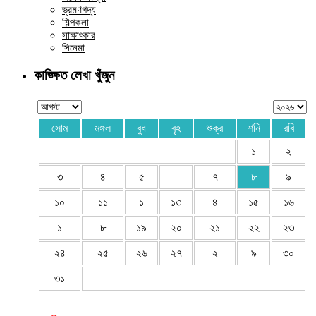
ভ্রমণগদ্য
শিল্পকলা
সাক্ষাৎকার
সিনেমা
কাঙ্ক্ষিত লেখা খুঁজুন
সোম
মঙ্গল
বুধ
বৃহ
শুক্র
শনি
রবি
১
২
৩
৪
৫
৭
৮
৯
১০
১১
১
১৩
৪
১৫
১৬
১
৮
১৯
২০
২১
২২
২৩
২৪
২৫
২৬
২৭
২
৯
৩০
৩১