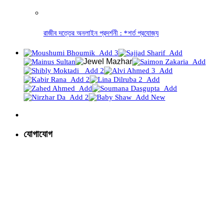
রাজীব দত্তের অনলাইন প্রদর্শনী : *শর্ত প্রযোজ্য
যোগাযোগ