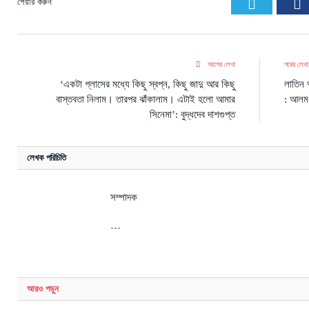
Twitter
F
শেয়ার করুন
আগের লেখা
পরের লেখ
‘একটা গ্লাসের মধ্যে কিছু স্বপ্ন, কিছু জাদু আর কিছু
লাতিন 
বাস্তবতা নিলাম। তারপর ঝাঁকালাম। এটাই হলো আমার
: আলম
সিনেমা’: বুদ্ধদেব দাশগুপ্ত
লেখক পরিচিতি
সম্পাদক
...
আরও
পড়ুন