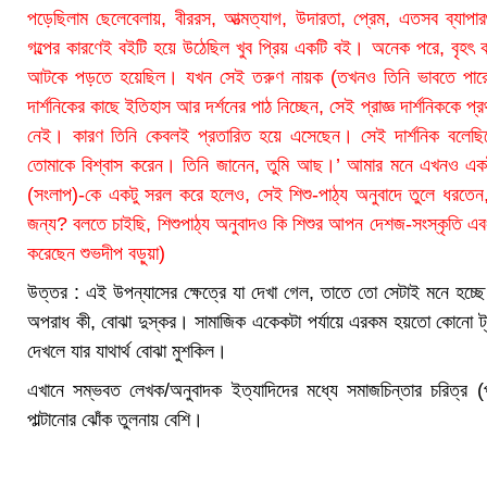
পড়েছিলাম ছেলেবেলায়, বীররস, আত্মত্যাগ, উদারতা, প্রেম, এতসব ব্যাপার
গল্পের কারণেই বইটি হয়ে উঠেছিল খুব প্রিয় একটি বই। অনেক পরে, বৃহৎ
আটকে পড়তে হয়েছিল। যখন সেই তরুণ নায়ক (তখনও তিনি ভাবতে পারেনন
দার্শনিকের কাছে ইতিহাস আর দর্শনের পাঠ নিচ্ছেন, সেই প্রাজ্ঞ দার্শনিককে প্
নেই। কারণ তিনি কেবলই প্রতারিত হয়ে এসেছেন। সেই দার্শনিক বলেছিলে
তোমাকে বিশ্বাস করেন। তিনি জানেন, তুমি আছ।’ আমার মনে এখনও একটা 
(সংলাপ)-কে একটু সরল করে হলেও, সেই শিশু-পাঠ্য অনুবাদে তুলে ধরতেন, 
জন্য? বলতে চাইছি, শিশুপাঠ্য অনুবাদও কি শিশুর আপন দেশজ-সংস্কৃতি এবং 
করেছেন শুভদীপ বড়ুয়া)
উত্তর : এই উপন্যাসের ক্ষেত্রে যা দেখা গেল, তাতে তো সেটাই মনে হচ্ছে।
অপরাধ কী, বোঝা দুস্কর। সামাজিক একেকটা পর্যায়ে এরকম হয়তো কোনো ট্যা
দেখলে যার যাথার্থ বোঝা মুশকিল।
এখানে সম্ভবত লেখক/অনুবাদক ইত্যাদিদের মধ্যে সমাজচিন্তার চরিত্র (
পাল্টানোর ঝোঁক তুলনায় বেশি।