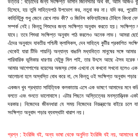
উত্তর : বড়োদের জন্য সংক্ষিপ্ত ভার্সান জিনিসটার অর্থ কী, আমি আজও
হিসেবে, হয় তুমি সাহিত্যপাঠ উপভোগ কর, নতুবা কর না। যদি কর, পুরোটা
কাহিনিটুকু শুধু জেনে রেখে লাভ কী? ও জিনিস কফিহাউজের টেবিলে কিংবা ফ
সম্পর্ক নেই। কিন্তু শিশুদের জন্য সংক্ষিপ্ত অনুবাদ করতে হয়। সংক্ষিপ্
যাবে। তবে শিশুরা সংক্ষিপ্ত অনুবাদ পাঠ করলেও অনেক লাভ। আমরা ছোটোবেলায় 
এঁদের অনুবাদে যাবতীয় পশ্চিমী ক্লাসিকস, দেব সাহিত্য কুটীর প্রকাশিত সংক
থেকেই যারা টিভি পায়নি) অন্যান্য বাঙালি মধ্যবিত্ত মানুষের সঙ্গে আমা
পারিবারিক ভূমিকার ধারণায় যেটুকু মিল পাই, তার উৎসে আছে ঐসব হরেক 
আমার আশেপাশের বয়েসের অজস্র লোক এখনো যে কখনো সখনো হলেও এক আধট
আলোচনা হলে অস্বস্তি বোধ করে না, সে কিন্তু ওই সংক্ষিপ্ত অনুবাদ পড়ার
একজন খুব প্রখ্যাত সাহিত্যিক কলকাতায় এসে এক ভাষণে আমাদের মনে করিয়ে 
বলতে এবং শুনতে ভালোবাসে। এটার পিছনে অস্তিত্বের মনস্তাত্ত্বিক এক
দরকার। নিজেদের জীবনধারা যে সময় নিজেদের নিয়ন্ত্রণের বাইরে চলে যাচ্
সংক্ষিপ্ত অনুবাদ পড়ার ব্যবস্থাটা খারাপ নয়।
প্রশ্ন : ইংরিজি বই, অন্য ভাষা থেকে অনুদিত ইংরিজি বই নয়, আমাদের বাঙ