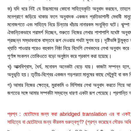
ক) যদি ধরে নিই যে উচ্চমানের কোনো সাহিত্যকৃতি অনুবাদ করছেন, তাহলে যথে
মনেপ্রাণে জড়িয়ে থাকার ফলে অনুবাদক একজন প্রতিভাশালী মেধাবী মানুষে
মনোজগতে এবং সাহিত্য নিয়ে চিন্তার ধাঁচায় নানারকম সংযুক্তি ঘটে। ঝুম্প
ঐকান্তিকভাবে পরামর্শ দিচ্ছেন, শুরুতে নিজের লেখার পাশাপাশি যথেষ্ট অন
প্রচ্ছন্ন সম্ভাবনাকে বাস্তবে রূপ দেওয়ার পথটা সুগম হয়। দৃষ্টিভঙ্গি উন্মুক্ত 
খ্যাতি পাওয়ার পরেও বহুকাল নিষ্ঠা নিয়ে বিদেশি লেখকদের লেখা অনুবাদ 
পূর্ণাঙ্গ সংকলন তোকিওতে বড়ো অনুষ্ঠান করে প্রকাশ করা হয়েছে।
খ) আত্মবিশ্বাস, ধৈর্য, মনোবল অনেকটা বেড়ে যায়। কাজটা সম্পন্ন হলে, 
অনুভূতি হয়। তৃতীয়-বিশ্বের একজন গড়পরতা মানুষের কাছে সেটুকুই বা কম 
গ) আমার নিজের ক্ষেত্রে, মুরাকামি ও মিশিমার লেখা অনুবাদ করতে গিয়ে আরেক
জগতের সঙ্গে আমার সম্পর্কটা সম্বন্ধে ধারণা একটা রূপ পেয়েছে। প্রশান্
প্রশ্ন : ছোটোদের জন্য করা abridged translation এর বা একই
সাহিত্যে বা ছোটোদের জন্য কীরকম গুরুত্বপূর্ণ? (প্রশ্ন করেছেন সৌরভ অধি