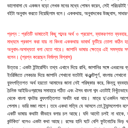
ভালোবাসা যে একজন বড়ো লেখক মনের মধ্যে পোষন করেন, সেই পরিচয়টাই আপ
বইটা অনুবাদ করতে নিয়েছিলাম বলে। এককথায়, অনুবাদকের উচ্ছ্বাস, সাধার
প্রশ্ন : প্রতিটি ভাষাতেই কিছু শব্দের অর্থ ও প্রয়োগ, ব্যাকরণগত ব্যবহার
মাধ্যমে প্রকাশ করা যায় না কিংবা এককথায় ভাবার্থ ফুটিয়ে তোলা কঠিন
অনুবাদ-অসাধ্যতা বলা যেতে পারে। জাপানি ভাষার ক্ষেত্রে এই সমস্যার সম
বলেন। (প্রশ্ন করেছেন নির্মাল্য বিশ্বাস)
উত্তর : একটা ইন্টারেস্টিং তথ্য এখানে দিয়ে রাখি, জাপানির সঙ্গে এধরনের
ইংরিজিতে লেকচার দিয়ে জাপানি শেখানো যতটাই ঝঞ্ঝাটপূর্ণ, বাংলায় শেখানো
ব্যুৎপত্তিগত অর্থ হয়তো আমাদের জানা নেই পরিষ্কার করে, কিন্তু ব্যবহা
চৈনিক আইডিওগ্রামের সমাহারে গঠিত এবং ঐসব বাংলা শব্দ এতটাই নিখুঁতভাব
থেকে বাংলা শব্দটার ব্যুৎপত্তিগত অর্থটা ধরা যায়। মাত্র দু’একদিন 
পেলাম। ভারি মজা লাগে। তবে একথা সত্যি যে আসলে তো ট্র্যান্সলেশান বল
একটি ভাষায় কথাটা কীভাবে বলার চল আছে। যদি আদৌ চলই না থাকে, 
কন্টকিত’ বলেও একটা কথা আছে। রসের হানি ঘটে বেশি ফুটনোটের ভিড় থ