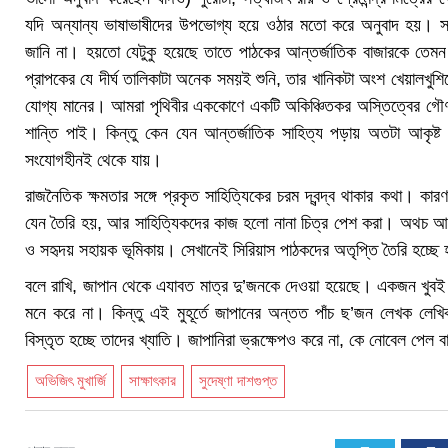
যদি অন্যান্য ভাষাভাষীদের উপভোগ্য হয়ে ওঠার মতো করে অনুবাদ হয়। 
জানি না। হয়তো যেটুকু হয়েছে তাতে পাঠকের আন্তর্জাতিক বাজারকে তেমন
প্রাপকের যে দীর্ঘ তালিকাটা অনেক সময়ই শুনি, তার খানিকটা অংশ খেয়ালখু
যোগ্য মানের। আমরা পৃথিবীর এককোণে একটি অকিঞ্চিতকর অস্তিত্বের গৌণ জ
শান্তি পাই। কিন্তু কেন যেন আন্তর্জাতিক সাহিত্য পড়ায় অতটা আকৃষ্ট 
সংযোগহীনই থেকে যায়।
রাজনৈতিক ক্ষমতার সঙ্গে প্রকৃত সাহিত্যিকের চরম দ্বন্দ্ব থাকার কথা। কা
যেন তৈরি হয়, আর সাহিত্যিকদের কাজ হলো নানা চিত্র পেশ করা। অথচ আমাদ
ও সহৃদয় সহায়ক ভূমিকায়। সেখানেই সিরিয়াস পাঠকদের অতৃপ্তি তৈরি হচ্ছ
বলে রাখি, জাপান থেকে এযাবত মাত্র দু’জনকে দেওয়া হয়েছে। একজন খুবই 
মনে করে না। কিন্তু এই মুহূর্তে জাপানের অন্তত পাঁচ ছ’জন লেখক লেখ
বিস্তৃত হচ্ছে তাদের খ্যাতি। জাপানিরা ভ্রূক্ষেপও করে না, কে নোবেল পেল 
অভিজিৎ মুখার্জি
সাক্ষাৎকার
সুদেষ্ণা দাশগুপ্ত