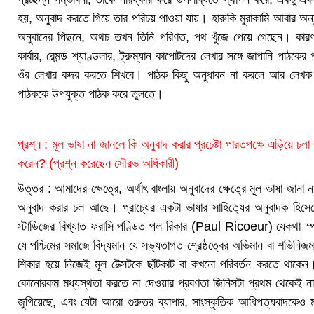
হয়, অনুবাদ করতে গিয়ে তার পরিচয় পাওয়া যায়। হারুকি মুরাকামি আবার অন্
অনুবাদের পিছনে, অথচ তখন তিনি পরিণত, পথ খুঁজে পেয়ে গেছেন। কারণ, 
কার্বার, রেমন্ড শ্যাণ্ডলার, ট্রুম্যান কাপোটদের লেখার সঙ্গে জাপানি পাঠ
ওঁর লেখার কদর করতে শিখবে। পাঠক কিছু অনুধাবন না করলে আর লেখক কী
পাঠককে উপযুক্ত পাঠক করে তুলতে।
প্রশ্ন : মূল ভাষা না জানলে কি অনুবাদ করার প্রচেষ্টা পারতপক্ষে এড়িয়
করেন? (প্রশ্ন করেছেন সৌরভ অধিকারী)
উত্তর : আমাদের ক্ষেত্রে, অর্থাৎ বাংলায় অনুবাদের ক্ষেত্রে মূল ভাষা জান
অনুবাদ করার চল আছে। প্রাচ্যের একটা ভাষার সাহিত্যের অনুবাদক হিসেবে আ
স্টাডিজের বিখ্যাত ফরাসি পণ্ডিত পল রিকার (Paul Ricoeur) যেকথা স্পষ
যে পশ্চিমের সমাজে বিদ্যমান যে সভ্যতাগত শ্রেষ্ঠত্বের অভিমান বা শভিনিজম
শিকার হয়ে নিজেই মূল টেক্সটকে ছাঁটকাট বা কখনো পরিবর্তন করতে থাকেন।
কোনোরকম মধ্যস্থতা করতে না দেওয়ার প্রবণতা জিনিসটা প্রথম থেকেই নানা 
জুগিয়েছে, এবং যেটা আরো গুরুতর ব্যাপার, সাংস্কৃতিক আধিপত্যবাদকেও ম