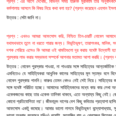
প্রশ্ন : এর আগে দেখেছি, বিভিন্ন সময় হারুকি মুরাকামি তার অনুবাদক
কর্মশালায় আসলে কি বিষয় নিয়ে কথা বলা হয়? (প্রশ্ন করেছেন এহসান ইসল
উত্তর : সেটা জানি না।
প্রশ্ন : এখনও আমরা আফসোস করি, নিশ্চিত তিন-চারটি নোবেল আমাদের হ
যথাযথভাবে তুলে না ধরতে পারার জন্য। বিভূতিভূষণ, তারাশংকর, মানিক
দশক পেরিয়ে এসেও কি আমরা ওই খামতিগুলো দূর করায় যথেষ্ট উদ্যোগী হয়
পুরস্কার লাভ করার সম্ভাবনা সম্পর্কে আপনার মতামত আশা করছি। (প্রশ্ন 
উত্তর : নোবেল পুরস্কার পাওয়া, না পাওয়ার সঙ্গে সাহিত্যের আন্তর্জাতি
এমনিতেও যে সাহিত্যিকরা আধুনিক কালের সাহিত্যের মূল স্তম্ভ বলে বিব
নোবেল পুরস্কার পাননি। কারুর তেমন খেদও নেই সেই নিয়ে। সাহিত্যের জ
সঙ্গে যথেষ্ট পরিচিত হচ্ছে। আমাদের সাহিত্যিকদের মধ্যে কার কার লেখ
একেকজনের কাছে তার একেক তালিকা থাকবে, এতে অন্যায্য কিছু নেই। বোর্
কোনো প্রতিযোগিতা নয়’। জীবনানন্দ দাশের বেশ কিছু কবিতার প্রত্যাশা ছাপি
আফসোস একটু কমেছে। আমার ভালো লাগবে বিভূতিভূষণ বন্দ্যোপাধ্যায়, সু
ভালো অনুবাদ করেছেন যদিও) পুরোটা, সত্যজিৎ রায় ও প্রেমেন্দ্র মিত্রের বেশ