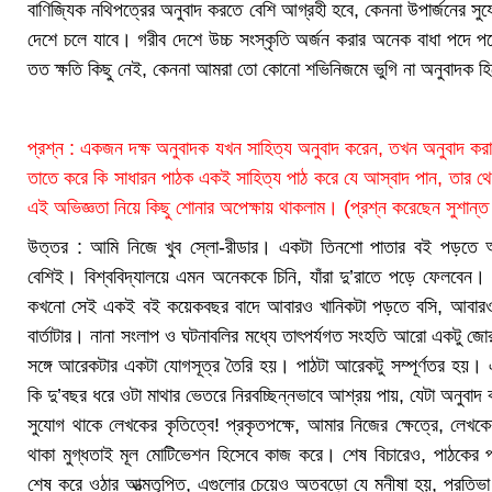
বাণিজ্যিক নথিপত্রের অনুবাদ করতে বেশি আগ্রহী হবে, কেননা উপার্জনের সু
দেশে চলে যাবে। গরীব দেশে উচ্চ সংস্কৃতি অর্জন করার অনেক বাধা পদে পদ
তত ক্ষতি কিছু নেই, কেননা আমরা তো কোনো শভিনিজমে ভুগি না অনুবাদক হ
প্রশ্ন : একজন দক্ষ অনুবাদক যখন সাহিত্য অনুবাদ করেন, তখন অনুবাদ কর
তাতে করে কি সাধারন পাঠক একই সাহিত্য পাঠ করে যে আস্বাদ পান, তার থে
এই অভিজ্ঞতা নিয়ে কিছু শোনার অপেক্ষায় থাকলাম। (প্রশ্ন করেছেন সুশান্ত মু
উত্তর : আমি নিজে খুব স্লো-রীডার। একটা তিনশো পাতার বই পড়তে আ
বেশিই। বিশ্ববিদ্যালয়ে এমন অনেককে চিনি, যাঁরা দু’রাতে পড়ে ফেলবেন
কখনো সেই একই বই কয়েকবছর বাদে আবারও খানিকটা পড়তে বসি, আবারও ন
বার্তাটার। নানা সংলাপ ও ঘটনাবলির মধ্যে তাৎপর্যগত সংহতি আরো একটু 
সঙ্গে আরেকটার একটা যোগসূত্র তৈরি হয়। পাঠটা আরেকটু সম্পূর্ণতর হয়। এ
কি দু’বছর ধরে ওটা মাথার ভেতরে নিরবচ্ছিন্নভাবে আশ্রয় পায়, যেটা অনু
সুযোগ থাকে লেখকের কৃতিত্বে! প্রকৃতপক্ষে, আমার নিজের ক্ষেত্রে, লেখক
থাকা মুগ্ধতাই মূল মোটিভেশন হিসেবে কাজ করে। শেষ বিচারেও, পাঠকের প্র
শেষ করে ওঠার আত্মতৃপ্তি, এগুলোর চেয়েও অতবড়ো যে মনীষা হয়, প্রতিভা