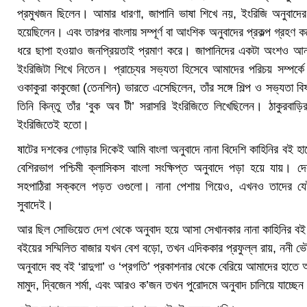
প্রমুখজন ছিলেন। আমার ধারণা, জাপানি ভাষা শিখে নয়, ইংরিজি অনুবাদের 
হয়েছিলেন। এবং তারপর বাংলায় সম্পূর্ণ বা আংশিক অনুবাদের প্রকল্প গ্রহ
ধরে ছাপা হওয়াও জনপ্রিয়তাই প্রমাণ করে। জাপানিদের একটা অংশও আন্ত
ইংরিজিটা শিখে নিতেন। প্রাচ্যের সভ্যতা হিসেবে আমাদের পরিচয় সম্পর
ওকাকুরা কাকুজো (তেনশিন) ভারতে এসেছিলেন, তাঁর সঙ্গে শিল্প ও সভ্যতা 
তিনি কিন্তু তাঁর ‘বুক অব টী’ সরাসরি ইংরিজিতে লিখেছিলেন। ঠাকুরবাড়ির প
ইংরিজিতেই হতো।
ষাটের দশকের গোড়ার দিকেই আমি বাংলা অনুবাদে নানা বিদেশি কাহিনির বই হা
বেশিরভাগ পশ্চিমী ক্লাসিকস বাংলা সংক্ষিপ্ত অনুবাদে পড়া হয়ে যায়।
সহপাঠিরা সক্কলে পড়ত ওগুলো। নানা পেশায় গিয়েও, এখনও তাদের যেটুক
সুবাদেই।
আর ছিল সোভিয়েত দেশ থেকে অনুবাদ হয়ে আসা সেখানকার নানা কাহিনির বই। 
বইয়ের সম্মিলিত বাজার যখন বেশ বড়ো, তখন এদিককার প্রফুল্ল রায়, ননী ভৌম
অনুবাদে বহু বই ‘রাদুগা’ ও ‘প্রগতি’ প্রকাশনার থেকে বেরিয়ে আমাদের হা
মামুদ, দ্বিজেন শর্মা, এবং আরও ক’জন তখন পুরোদমে অনুবাদ চালিয়ে যাচ্ছেন