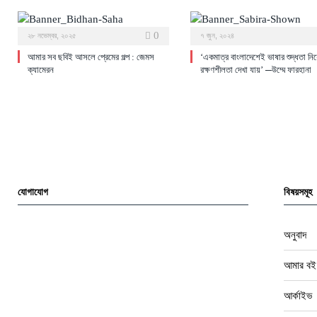
0
২৮ নভেম্বর, ২০২৫
৭ জুন, ২০২৪
আমার সব ছবিই আসলে প্রেমের গল্প : জেমস
‘একমাত্র বাংলাদেশেই ভাষার শুদ্ধতা নি
ক্যামেরন
রক্ষণশীলতা দেখা যায়’ ─উম্মে ফারহানা
যোগাযোগ
বিষয়সমূহ
অনুবাদ
আমার বই
আর্কাইভ