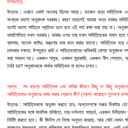
দাশগুপ্ত)
উত্তর : এখানে একটা অংকের হিসেব আছে। যতজন বড়ো সাহিত্যিক একটা ন
সংখ্যক ভালো অনুবাদক দরকার। কারণ তাহলেই আমরা অন্য ভাষার সাহিত
হলেই ভালো সাহিত্য প্রতিভা হতে হবে এই শর্ত রক্ষা করা যায় না। অনুবা
ভাষাশৈলিতে দখল দরকার। ভাষার ওপর তার দখল সাহিত্যিকের সমান হতে
ব্যাপার, অনেক কষ্টের, যন্ত্রণার ভার বহন করার যাতনা। সাহিত্যিক হয়ে
চমৎকার দক্ষতা, উপযুক্ত রুচি ও সাহিত্যবোধের অধিকারি যোগ্য অনুবাদক পর্য
করা সম্ভব নয়। একজন পামুক, একজন মুরাকামি, একজন নীল গেম্যান, অ্য
তৈরি হয়? অনুবাদককে সার্থক সাহিত্যিক না হলেও চলবে।
প্রশ্ন : সব বরেণ্য সাহিত্যিক এবং কবিরা জীবনে কিছু না কিছু অন
সাহিত্যিকের অনুবাদের কাজ করার প্রেরণা কী? (প্রশ্ন করেছেন সুদেষ্ণা দাশগ
উত্তর : সাহিত্যিককে অনুবাদ করতে হবে, অন্ততপক্ষে শুরুর দিকটায় ত
সাহিত্যিকের সঙ্গে মানসিক ঘনিষ্ঠতা, তার দর্শনগত সাহচর্য, একজন উদীয়মান
নির্দিষ্ট করতে হবে। কী জিনিস সে নিজে অনুভব করেছে, আর সেটা কেমন পর
প্রচ্ছন্ন সম্ভাবনা, তাকে পরিষ্কার করে উপলব্ধিতে স্থাপন করে, একটু 