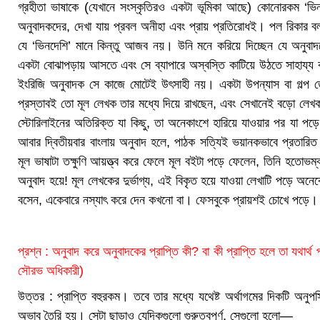
গ্রহীতা ভাষাকে (যেখানে সংস্কৃতিরও একটা ভূমিকা আছে) কোনোরকম ‘ভিন
অনুবাদকদের, দেখা যায় প্রবল অনীহা এবং প্রায় প্রতিরোধই। পল রিকার বল
যে ‘ভিনদেশি’ মানে কিন্তু আজব নয়। উনি মনে করিয়ে দিচ্ছেন যে অনুবাদক
একটা বোঝাপড়ায় আসতে এবং সে ব্যাপারে অস্বস্তি কাটিয়ে উঠতে সাহায্
ইংরিজি অনুবাদক সে কাজে মোটেই উৎসাহী নয়। একটা উপন্যাস বা গল্প ত
প্রস্তাবই তো মূল লেখক তার মধ্যে দিয়ে রাখছেন, এবং সেখানেই বড়ো লেখকদের
স্টোরিলাইনের অতিরিক্ত যা কিছু, তা অনেকাংশে হারিয়ে যাওয়ার পর যা পড়ে 
আবার দ্বিতীয়বার বাংলায় অনুবাদ হলে, পাঠক সত্যিই ভয়ানকভাবে প্রতা
মূল ভাষাটা তক্ষুণি আয়ত্ত্ব করে ফেলে মূল বইটা পড়ে ফেলেন, তিনি হতোভম
অনুবাদ হয়ে! মূল লেখকের দুর্ভাগ্য, এই বিকৃত হয়ে যাওয়া লেখাটি পড়ে অনে
বসেন, একেবারে নস্যাৎ করে দেন কখনো বা। ফেসবুকে প্রায়শই চোখে পড়ে। 
প্রশ্ন : অনুবাদ করে অনুবাদকের প্রাপ্তি কী? বা কী প্রাপ্তি হলে তা যথার্থ
সৌরভ অধিকারী)
উত্তর : প্রাপ্তি বহুরকম। তবে তার মধ্যে যথেষ্ট অর্থাগমের দিকটি অনুপ
অভাব তৈরি হয়। সেটা ছাড়াও যেদিকগুলো গুরুত্বপূর্ণ, সেগুলো হলো—