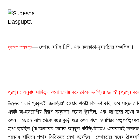
— লেখক, বাচিক শিল্পী, এবং কলকাতা-দূরদর্শনের সঞ্চালিকা।
সুদেষ্ণা দাশগুপ্ত
প্রশ্ন : অনুবাদ সাহিত্য বাংলা ভাষায় কবে থেকে জনপ্রিয় হলো? (প্রশ্ন করে
উত্তর : যদি প্রকৃতই ‘জনপ্রিয়’ হওয়ার শর্তটা বিবেচনা করি, তবে সম্ভবত
একটি অ-ইউরোপীয় বিকল্প সভ্যতার মডেল খুঁজছিল, এবং জাপানের মধ্যে অ
তখন। ১৯০২ সাল থেকে বছর কুড়ি ধরে তখন বাংলা জনপ্রিয় পত্রপত্রিকাগুলো
ছাপা হয়েছিল (যা আজকের অনেক অনুকূল পরিস্থিতিতেও একেবারেই অসম্ভব),
প্রবন্ধ সাহিত্য পড়ার ভিত্তিতে লেখা হয়েছিল। লেখকদের মধ্যে ঠাকুরব