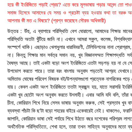
হয়ে কী ইংরিজিতে পড়াই শ্রেয়? এতে করে মূলভাষায় পড়ার আনন্দ তো পাওয়
সমাজ হিসেবে আমাদের যে সময় ও প্রচেষ্টা ব্যয় হওয়ার কথা তা বরঞ্চ অন্
আপনার কী মত এ বিষয়ে? (প্রশ্ন করেছেন সৌরভ অধিকারী)
উত্তর : উঁহু, এ ব্যাপারে পরিস্থিতি বেশ ঘোরালো, আমাদের শিক্ষার ম
পরিস্থিতি অতটা খুঁটিয়ে জানি না। এখানে আমরা স্কুল, কলেজ, বিশ্ববিদ্যাল
সংস্পর্শে থাকি। এছাড়াও খেলাধুলার ধারাবিবরণী, টেলিভিশনের নানা প্রোগ্রাম,
না। কিন্তু শিক্ষার মান সর্বত্র সমান নয়, খুব বিজ্ঞানসম্মত শিক্ষাপদ্ধতি
বৈষম্য আছে। তাই একটা বড়ো অংশ ইংরিজিতে এতটা সড়গড় হয় না যে সেই ভ
উপভোগ করতে পারে। তারা বরং বাংলায় অনুবাদ পড়তেই আগ্রহ দেখাবে।
অমিতাভ ঘোষের পরিবেশ বিষয়ক বই/উপন্যাসগুলো প্রত্যেক নাগরিকের প
যায়। কেবল একটা অংশ ইংরিজিতে ততটা স্বচ্ছন্দ হয়, যাতে সরাসরি ইংর
একটা খুব ছোটো অংশ অনুবাদ করতে উৎসাহী। এবার আমি যদি বলি, তাঁরা বরং
চীনা, কোরিয়ান শিখে নিয়ে সেসব ভাষায় অনুবাদ করুক, সেই প্রস্তাব খুব 
ব্যবস্থা পাঁচটা কি ছ’টা বড়ো শহরের বাইরে একেবারেই নেই। থাকলেও, ফরাসি বা
জাপানি, কোরিয়ান ভাষা সেই পর্যায়ে শিখে উঠতে বছর দশেকের পরিশ্রম ল
অর্থনৈতিক পরিস্থিতিতে, শেখা হলে, তারা তখন সাহিত্য অনুবাদের মতো ব্য