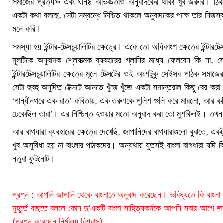
সমাজের প্রত্যক্ষ এবং ঘনিষ্ঠ অভিজ্ঞতাও অনুবাদকের থাকা খুব জরুরি। ঠ
একটা কথা বলছে, সেটা সম্বন্ধে নিশ্চিত থাকলে অনুবাদকের পক্ষে তার নিজস্
মনে করি।
সমস্যা হয় ইন্টার-টেক্সচুয়ালিটির ক্ষেত্রে। একে তো অধিকাংশ ক্ষেত্রে ইন্টারটে
মূলটিকে অনুবাদক শ্লেষাত্মক ব্যবহারের গ্লানির মধ্যে ফেলবেন কি না, 
ইন্টারটেক্সচুয়ালিটির ক্ষেত্রে মূলে টেক্সটের ওই অংশটুকু সেইসব পাঠক সমা
সেটা হুবহু অনুদিত টেক্সটে আনতে খুঁজে খুঁজে একটা সমান্তরাল কিছু বের করা চা
‘গান্ধীনগরে এক রাত’ কবিতায়, এক তরুণকে পুলিশ গুলি করে মারলো, আর কব
ঢেকেছিল তারা’। এর নিশ্চিন্ত হওয়ার মতো অনুবাদ করা তো মুশকিলই। ত
আর বাগধারা ব্যবহারের ক্ষেত্রে দেখেছি, জাপানিদের বাগধারাগুলো বুঝতে, এ
খুব অসুবিধা হয় না বাংলার পাঠকদের। অন্যথায় যুতসই বাংলা বাগধারা যদি
নতুবা ফুটনোট।
প্রশ্ন : আপনি জাপানি থেকে বাংলাতে অনুবাদ করেছেন। ভবিষ্যতে কি বাংল
মুহূর্তে বাছতে বললে কোন দু’একটি বাংলা সাহিত্যকর্মকে আপনি সবার আগে 
(প্রশ্ন করেছেন নির্মাল্য বিশ্বাস)