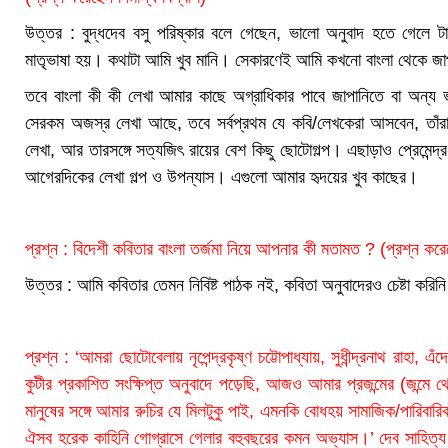
উত্তর : বুদ্ধদেব বসু পরিষ্কার বলে গেছেন, ভালো অনুবাদ হতে গেলে টার্
মাতৃভাষা হয়। কথাটা আমি খুব মানি। সেকারণেই আমি কখনো বাংলা থেকে জা
তবে বাংলা কী কী লেখা আমার কাছে অগ্রাধিকার পাবে জাপানিতে বা অন্য
সেরকম অজস্র লেখা আছে, তবে সর্বপ্রথম যে কবি/লেখকেরা আসবেন, তাঁরা হল
লেখা, আর তারসঙ্গে সত্যজিৎ রায়ের বেশ কিছু ছোটোগল্প। এছাড়াও প্রেমেন্দ্র মি
আগেরদিকের লেখা গল্প ও উপন্যাস। এগুলো আমার হৃদয়ের খুব কাছের।
প্রশ্ন : বিদেশী কবিতার বাংলা তর্জমা নিয়ে আপনার কী মতামত ? (প্রশ্ন করে
উত্তর : আমি কবিতার তেমন নিবিষ্ট পাঠক নই, কবিতা অনুবাদেরও চেষ্টা কর
প্রশ্ন : ‘আমরা ছোটোবেলায় নৃপেন্দ্রকৃষ্ণ চট্টোপাধ্যায়, সুধীন্দ্রনাথ রাহা, 
কুটীর প্রকাশিত সংক্ষিপ্ত অনুবাদে পড়েছি, আজও আমার প্রজন্মের (জন্মে থে
মানুষের সঙ্গে আমার রুচির যে মিলটুকু পাই, এমনকি বোধহয় সামাজিক/পারিবার
ঐসব হরেক কাহিনি গোগ্রাসে গেলার বহুবছরের কমন অভ্যাস।’ দেব সাহিত্য কু