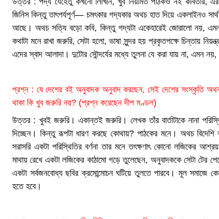
উত্তর : পদ্য যেহেতু কখনো লিখিনি, খুব নিয়মিত পাঠকও নই কবিতার, এ
জিনিস কিন্তু তাৎপর্যপূর্ণ— চমৎকার গদ্যকার অথচ হাত দিয়ে একলাইনও সার
আছে। অথচ সত্যি বড়ো কবি, কিন্তু গদ্যটা একেহারেই জোরালো নয়, এম
কথাটা মনে রাখা জরুরি, সেটা হলো, ভাষা সুন্দর হয় প্রকৃতপক্ষে চিন্তায় নিয়ন
এদের স্বাদ আলাদা। দুটোর সৌন্দর্যের মধ্যে তুলনা যে করা যায় না, এমন নয়,
প্রশ্ন : যে দেশের বই অনুবাদক অনুবাদ করছেন, সেই দেশের সংস্কৃতি অথব
থাকা কি খুব জরুরি নয়? (প্রশ্ন করেছেন দীপ মণ্ডল)
উত্তর : খুবই জরুরি। একান্তই জরুরি। লেখক তাঁর বার্তাটাকে নানা পরিস্
দিচ্ছেন। কিন্তু রূপটা ধারণ করছে কোথায়? পাঠকের মনে। অথচ বিদেশি ভ
সরাসরি একটা পরিস্থিতির বর্ণনা তার মনে তৎক্ষণাৎ কোনো লজিকের আশ্রয় 
মাথায় রেখে একটা লজিকের কাঠামো গড়ে তুলেছেন, অনুবাদককে সেটা টের পে
একটা সর্বজনবোধ্য ছবির ক্রমোন্মোচন ঘটিয়ে তুলতে পারবে। মূল সমাজে কেম
হতে হবে।