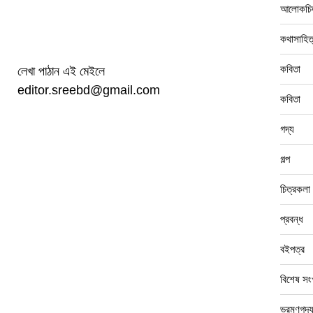
আলোকচিত
কথাসাহিত
কবিতা
লেখা পাঠান এই মেইলে
editor.sreebd@gmail.com
কবিতা
গদ্য
গল্প
চিত্রকলা
প্রবন্ধ
বইপত্র
বিশেষ সংখ
ভ্রমণগদ্