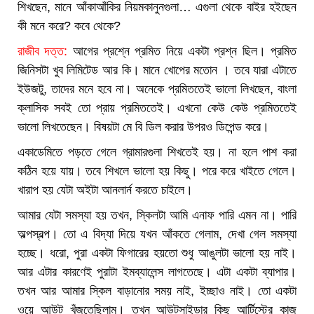
শিখছেন, মানে আঁকাআঁকির নিয়মকানুনগুলা… এগুলা থেকে বাইর হইছেন
কী মনে করে? কবে থেকে?
রাজীব দত্ত:
আগের প্রশ্নে প্রমিত নিয়ে একটা প্রশ্ন ছিল। প্রমিত
জিনিসটা খুব লিমিটেড আর কি। মানে খোপের মতোন । তবে যারা এটাতে
ইউজটু, তাদের মনে হবে না। অনেকে প্রমিততেই ভালো লিখছেন, বাংলা
ক্লাসিক সবই তো প্রায় প্রমিততেই। এখনো কেউ কেউ প্রমিততেই
ভালো লিখতেছেন। বিষয়টা মে বি ডিল করার উপরও ডিপেন্ড করে।
একাডেমিতে পড়তে গেলে গ্রামারগুলা শিখতেই হয়। না হলে পাশ করা
কঠিন হয়ে যায়। তবে শিখলে ভালো হয় কিছু। পরে করে খাইতে গেলে।
খারাপ হয় যেটা অইটা আনলার্ন করতে চাইলে।
আমার যেটা সমস্যা হয় তখন, স্কিলটা আমি এনাফ পারি এমন না। পারি
অল্পস্বল্প। তো এ বিদ্যা দিয়ে যখন আঁকতে গেলাম, দেখা গেল সমস্যা
হচ্ছে। ধরো, পুরা একটা ফিগারের হয়তো শুধু আঙুলটা ভালো হয় নাই।
আর এটার কারণেই পুরাটা ইমব্যালেন্স লাগতেছে। এটা একটা ব্যাপার।
তখন আর আমার স্কিল বাড়ানোর সময় নাই, ইচ্ছাও নাই। তো একটা
ওয়ে আউট খুঁজতেছিলাম। তখন আউটসাইডার কিছু আর্টিস্টের কাজ