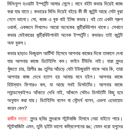
মিনিংফুল হওয়াটা ইম্পর্টেন্ট আমার সেন্সে। মানে বইটা কভার দিয়েই জাজ
করা যায় যাতে। কভারের মিনিং দিয়েই বইয়ে কী কী কন্টেন্ট আছে সেটা বুঝা
গেলে ভালো। সো, জাজ এ বুক বাই ইটজ কভার। বই তো একটা গ্রুপ
ওয়ার্ক, একজনে লিখলেও আরো অনেকের কন্ট্রিবিউশান থাকে। সেখানে
কভার মেইকারের কন্ট্রিবিউশানটা অনেক ইম্পর্টেন্ট। কভারও তাই কন্টেন্ট
অফ বুকস।
কভার ছাড়াও ভিজুয়াল আর্টিস্ট হিসেবে আপনার কাজের দিকে তাকালে দেখা
যায় আপনার কাজে ডিটেইলিং কম। ফাইন টিউনিং নাই। যারা সুন্দর
খুঁজতে চায়, শিল্পীর রঙ তুলির আঁচড়ে যেটা ইউজুয়ালি থাকে আর কি, তারা
আপনার কাজ দেখে হতাশ হয় আমার মনে হইল। আপনার কাজে
হিউম্যান ফিগারও কম, যা আছে সবই ডিসটর্টেড। আপনার কাজে
ল্যান্ডস্কেইপও আঁকতে দেখি নাই, আঁকলে সেটাও ডিসটর্টেট কিছু হবে
অনুমান করা যায়। ডিটেইলিং বলেন বা সৌন্দর্য বলেন, এগুলা এভোয়েড
করেন কেন?
রাজীব দত্ত:
সুন্দর ছবির সুন্দরকে স্টান্টবাজি হিসাবে নেয়া যাইতে পারে।
স্টান্টবাজিটা এমন, তুমি দুইটা ভালো কম্বিনেশনের রঙ; যেমন ধরো হলুদের