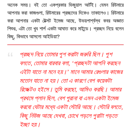
অনেক সময়। বই তো একপ্রকার ভিজুয়াল আর্টই। যেমন রিউমারে
আপনার করা কাজগুলা, রিউমারের প্রচ্ছদের দিকেও তাকালেও। রিউমারে
করা আপনার একটা টেক্সট ইমেজ আছে, উভয়পার্শ্বস্থ কবর অজ্ঞাত
শিশুর, এটা তো খুব শার্প একটা আঘাত করে মাইন্ডে। প্রচ্ছদ নিয়ে বলেন
কিছু, কিভাবে আসলো আইডিয়া?
প্রচ্ছদ নিয়ে তোমার পুশ করাটা জরুরি ছিল। পুশ
বলতে, তোমার বারবার বলা, ‘প্রচ্ছদটা আপনি করছেন
এইটা যাতে না মনে হয়।’ মানে আমার রেগুলার কাজের
মতোন যাতে না হয়। তো এ কারণে বেশ কয়েকটা
রিজেক্টও হইসে। তুমি করছো, আমিও করছি। আমার
প্রথমে প্লান ছিল, বেশ পুরানা বা এমন একটা ইমেজ
করবো যেটার মধ্যে একটা স্টোরি আছে। স্টোরি বলতে,
কিছু নিউজ আছে দেখবা, চোখে পড়লে পুরাটা পড়তে
ইচ্ছা হয়।