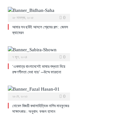
0
২৮ নভেম্বর, ২০২৫
আমার সব ছবিই আসলে প্রেমের গল্প : জেমস
ক্যামেরন
0
৭ জুন, ২০২৪
‘একমাত্র বাংলাদেশেই ভাষার শুদ্ধতা নিয়ে
রক্ষণশীলতা দেখা যায়’ ─উম্মে ফারহানা
0
২৬ মে, ২০২৩
নোবেল বিজয়ী কথাসাহিত্যিক নাগিব মাহফুজের
সাক্ষাৎকার : অনুবাদ: ফজল হাসান