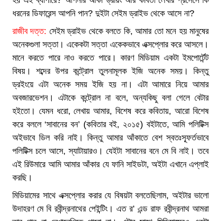
হয় এই ব্যাপারে? আপনার আঁকা ড্রয়িং আর কবিতা লেখার প্রসেসে কি
ধরনের ডিফারেন্স আপনি পান? দুইটা সেইম ড্রাইভ থেকে আসে না?
রাজীব দত্ত:
সেইম ড্রাইভ থেকে বলতে কি, আমার তো মনে হয় মানুষের
অনেকগুলা সত্তা। একেকটা সত্তা একেকভাবে এক্সপ্লোর করে আসলে।
মানে করতে পারে নাও করতে পারে। কারণ মিডিয়াম একটা ইমপোর্টেন্ট
বিষয়। শব্দের উপর কন্ট্রোল তুলনামূলক ইজি অনেক সময়। কিন্তু
ড্রইংয়ে এটা অনেক সময় ইজি হয় না। এটা আমারে নিয়ে আমার
অবজারভেশন। এটাকে কন্ট্রোল না বলে, অন্যকিছু বলা গেলে বেটার
হইতো। যেমন ধরো, লেখায় আমার, বিশেষ করে কবিতায়, আরো বিশেষ
করে বললে ‘সাবানের বন’ (কবিতার বই, ২০১৫) বইটাতে, আমি পলিটিক্স
অইভাবে ডিল করি নাই। কিন্তু আমার আঁকাতে বেশ স্বতঃস্ফূর্তভাবে
পলিটিক্স চলে আসে, স্যাটায়ারও। যেইটা সাবানের বনে মে বি নাই। তবে
এই রিউমারে আমি আমার আঁকার যে ফানি সাইডটা, অইটা এখানে এপ্লাই
করছি।
মিডিয়ামের সাথে এক্সপ্লোর করার যে বিষয়টা বলতেছিলাম, অইটার ভালো
উদাহরণ মে বি রবীন্দ্রনাথের পেইন্টিং। এত র’ এন্ড রাফ রবীন্দ্রনাথ আমরা