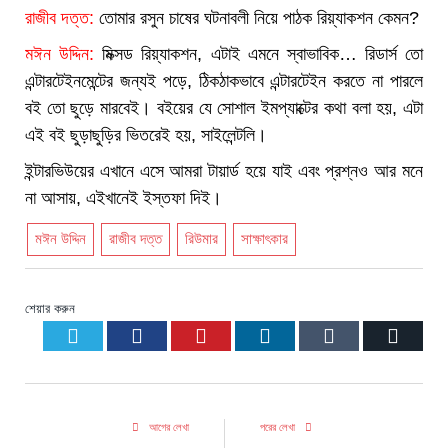
রাজীব দত্ত:
তোমার রসুন চাষের ঘটনাবলী নিয়ে পাঠক রিয়্যাকশন কেমন?
মঈন উদ্দিন:
মিক্সড রিয়্যাকশন, এটাই এমনে স্বাভাবিক… রিডার্স তো
এন্টারটেইনমেন্টের জন্যই পড়ে, ঠিকঠাকভাবে এন্টারটেইন করতে না পারলে
বই তো ছুড়ে মারবেই। বইয়ের যে সোশাল ইমপ্যাক্টের কথা বলা হয়, এটা
এই বই ছুড়াছুড়ির ভিতরেই হয়, সাইলেন্টলি।
ইন্টারভিউয়ের এখানে এসে আমরা টায়ার্ড হয়ে যাই এবং প্রশ্নও আর মনে
না আসায়, এইখানেই ইস্তফা দিই।
মঈন উদ্দিন
রাজীব দত্ত
রিউমার
সাক্ষাৎকার
শেয়ার করুন
Twitter
Facebook
Pinterest
LinkedIn
Tumblr
Email
আগের লেখা
পরের লেখা