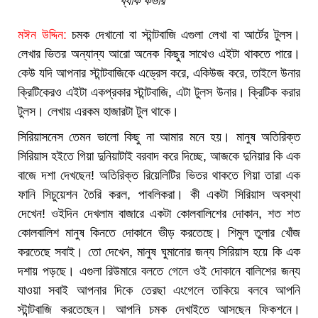
ব্যাক কভার
মঈন উদ্দিন:
চমক দেখানো বা স্টান্টবাজি এগুলা লেখা বা আর্টের টুলস।
লেখার ভিতর অন্যান্য আরো অনেক কিছুর সাথেও এইটা থাকতে পারে।
কেউ যদি আপনার স্টান্টবাজিকে এড্রেস করে, একিউজ করে, তাইলে উনার
ক্রিটিকেরও এইটা একপ্রকার স্টান্টবাজি, এটা টুলস উনার। ক্রিটিক করার
টুলস। লেখায় এরকম হাজারটা টুল থাকে।
সিরিয়াসনেস তেমন ভালো কিছু না আমার মনে হয়। মানুষ অতিরিক্ত
সিরিয়াস হইতে গিয়া দুনিয়াটাই বরবাদ করে দিচ্ছে, আজকে দুনিয়ার কি এক
বাজে দশা দেখছেন! অতিরিক্ত রিয়েলিটির ভিতর থাকতে গিয়া তারা এক
ফানি সিচুয়েশন তৈরি করল, পাবলিকরা। কী একটা সিরিয়াস অবস্থা
দেখেন! ওইদিন দেখলাম বাজারে একটা কোলবালিশের দোকান, শত শত
কোলবালিশ মানুষ কিনতে দোকানে ভীড় করতেছে। শিমুল তুলার খোঁজ
করতেছে সবাই। তো দেখেন, মানুষ ঘুমানোর জন্য সিরিয়াস হয়ে কি এক
দশায় পড়ছে। এগুলা রিউমারে বলতে গেলে ওই দোকানে বালিশের জন্য
যাওয়া সবাই আপনার দিকে তেরছা এংগেলে তাকিয়ে বলবে আপনি
স্টান্টবাজি করতেছেন। আপনি চমক দেখাইতে আসছেন ফিকশনে।