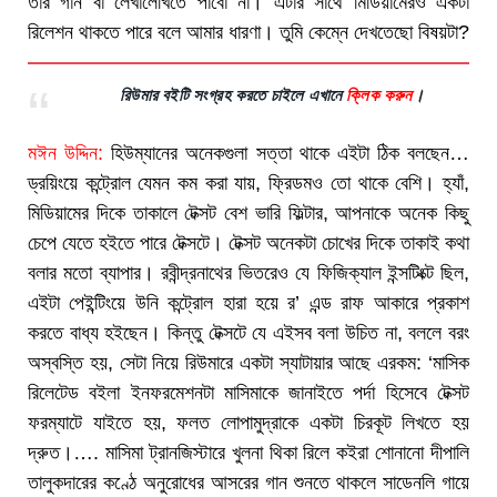
তার গান বা লেখালেখিতে পাবো না। এটার সাথে মিডিয়ামেরও একটা
রিলেশন থাকতে পারে বলে আমার ধারণা। তুমি কেম্নে দেখতেছো বিষয়টা?
রিউমার বইটি সংগ্রহ করতে চাইলে এখানে
।
ক্লিক করুন
মঈন উদ্দিন:
হিউম্যানের অনেকগুলা সত্তা থাকে এইটা ঠিক বলছেন…
ড্রয়িংয়ে কন্ট্রোল যেমন কম করা যায়, ফ্রিডমও তো থাকে বেশি। হ্যাঁ,
মিডিয়ামের দিকে তাকালে টেক্সট বেশ ভারি ফিল্টার, আপনাকে অনেক কিছু
চেপে যেতে হইতে পারে টেক্সটে। টেক্সট অনেকটা চোখের দিকে তাকাই কথা
বলার মতো ব্যাপার। রবীন্দ্রনাথের ভিতরেও যে ফিজিক্যাল ইন্সটিংক্ট ছিল,
এইটা পেইন্টিংয়ে উনি কন্ট্রোল হারা হয়ে র’ এন্ড রাফ আকারে প্রকাশ
করতে বাধ্য হইছেন। কিন্তু টেক্সটে যে এইসব বলা উচিত না, বললে বরং
অস্বস্তি হয়, সেটা নিয়ে রিউমারে একটা স্যাটায়ার আছে এরকম: ‘মাসিক
রিলেটেড বইলা ইনফরমেশনটা মাসিমাকে জানাইতে পর্দা হিসেবে টেক্সট
ফরম্যাটে যাইতে হয়, ফলত লোপামুদ্রাকে একটা চিরকূট লিখতে হয়
দ্রুত।…. মাসিমা ট্রানজিস্টারে খুলনা থিকা রিলে কইরা শোনানো দীপালি
তালুকদারের কণ্ঠে অনুরোধের আসরের গান শুনতে থাকলে সাডেনলি গায়ে