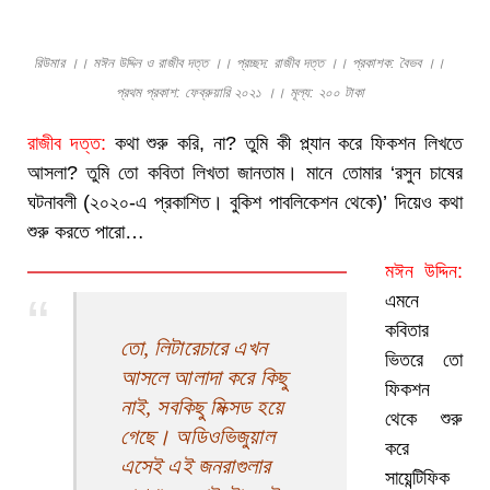
রিউমার ।। মঈন উদ্দিন ও রাজীব দত্ত ।। প্রচ্ছদ: রাজীব দত্ত ।। প্রকাশক: বৈভব ।।
প্রথম প্রকাশ: ফেব্রুয়ারি ২০২১ ।। মূল্য: ২০০ টাকা
রাজীব দত্ত:
কথা শুরু করি, না? তুমি কী প্ল্যান করে ফিকশন লিখতে
আসলা? তুমি তো কবিতা লিখতা জানতাম। মানে তোমার ‘রসুন চাষের
ঘটনাবলী (২০২০-এ প্রকাশিত। বুকিশ পাবলিকেশন থেকে)’ দিয়েও কথা
শুরু করতে পারো…
মঈন উদ্দিন:
এমনে
কবিতার
তো, লিটারেচারে এখন
ভিতরে তো
আসলে আলাদা করে কিছু
ফিকশন
নাই, সবকিছু মিক্সড হয়ে
থেকে শুরু
গেছে। অডিওভিজুয়াল
করে
এসেই এই জনরাগুলার
সায়েন্টিফিক