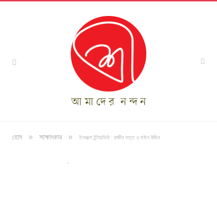
»
»
হোম
সাক্ষাৎকার
ইনবক্সে ইন্টারভিউ : রাজীব দত্ত ও মঈন উদ্দিন
অলংকরণ : রাজীব দত্ত