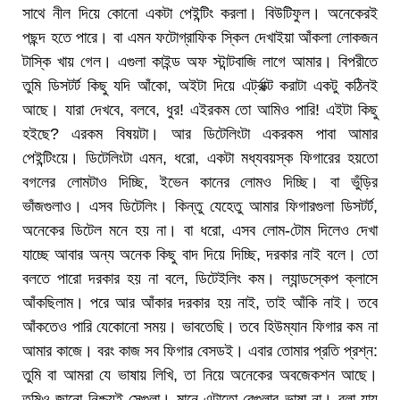
সাথে নীল দিয়ে কোনো একটা পেইন্টিং করলা। বিউটিফুল। অনেকেরই
পছন্দ হতে পারে। বা এমন ফটোগ্রাফিক স্কিল দেখাইয়া আঁকলা লোকজন
টাস্কি খায় গেল। এগুলা কাইন্ড অফ স্টান্টবাজি লাগে আমার। বিপরীতে
তুমি ডিসটর্ট কিছু যদি আঁকো, অইটা দিয়ে এর্ট্রাক্ট করাটা একটু কঠিনই
আছে। যারা দেখবে, বলবে, ধুর! এইরকম তো আমিও পারি! এইটা কিছু
হইছে? এরকম বিষয়টা। আর ডিটেলিংটা একরকম পাবা আমার
পেইন্টিংয়ে। ডিটেলিংটা এমন, ধরো, একটা মধ্যবয়স্ক ফিগারের হয়তো
বগলের লোমটাও দিচ্ছি, ইভেন কানের লোমও দিচ্ছি। বা ভুঁড়ির
ভাঁজগুলাও। এসব ডিটেলিং। কিন্তু যেহেতু আমার ফিগারগুলা ডিসটর্ট,
অনেকের ডিটেল মনে হয় না। বা ধরো, এসব লোম-টোম দিলেও দেখা
যাচ্ছে আবার অন্য অনেক কিছু বাদ দিয়ে দিচ্ছি, দরকার নাই বলে। তো
বলতে পারো দরকার হয় না বলে, ডিটেইলিং কম। ল্যান্ডস্কেপ ক্লাসে
আঁকছিলাম। পরে আর আঁকার দরকার হয় নাই, তাই আঁকি নাই। তবে
আঁকতেও পারি যেকোনো সময়। ভাবতেছি। তবে হিউম্যান ফিগার কম না
আমার কাজে। বরং কাজ সব ফিগার বেসডই। এবার তোমার প্রতি প্রশ্ন:
তুমি বা আমরা যে ভাষায় লিখি, তা নিয়ে অনেকের অবজেকশন আছে।
তুমিও জানো নিশ্চয়ই সেগুলা। মানে এটাতো রেগুলার ভাষা না। বলা যায়