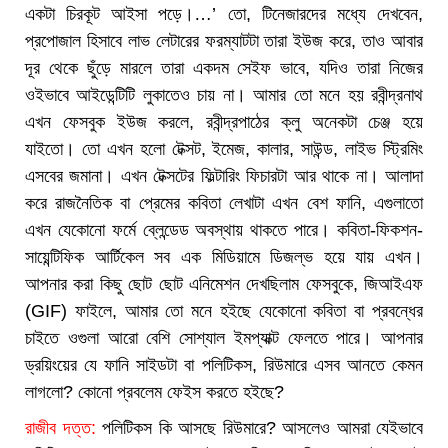
একটা চিরকূট আইসা পড়ে।…’ তো, টিনেজারদের মধ্যে দেখবেন,
প্রপোজাল হিসাবে লাভ লেটারের ফরম্যাটটা তারা ইউজ করে, তাও আবার
দূর থেকে ছুঁড়ে মারলে তারা একদম সেইফ ভাবে, যদিও তারা নিজের
ওইভাবে আইডেন্টিটি লুকাতেও চায় না। আমার তো মনে হয় রবীন্দ্রনাথ
এখন ফেসবুক ইউজ করলে, রবীন্দ্রপাঠের ক্লু অনেকটা চেঞ্জ হয়ে
যাইতো। তো এখন হলো টেক্সট, ইমেজ, কালার, সাউন্ড, লাইভ স্ট্রিমিং
এসবের জমানা। এখন টেক্সটের ফিল্টারিং ফিচারটা আর থাকে না। আলাদা
করে রাজনৈতিক বা প্রেমের কবিতা লেখাটা এখন বেশ ফানি, এগুলাতো
এখন যেকোনো ফর্মে ব্লেন্ডেড অবস্থায় থাকতে পারে। কবিতা-ফিকশন-
সায়েন্টিফিক আর্টিকেল সব এক মিডিয়ামে ডিজল্ভ হয়ে যায় এখন।
আপনার করা কিছু ছোট ছোট এনিমেশন দেখছিলাম ফেসবুকে, জিআইএফ
(GIF) ফাইলে, আমার তো মনে হইছে যেকোনো কবিতা বা প্রবন্ধের
চাইতে ওগুলা আরো বেশি সোশ্যাল ইমপ্যাক্ট ফেলতে পারে। আপনার
ড্রয়িংয়ের যে ফানি সাইডটা বা পলিটিকস, রিউমারে এসব আনতে কেমন
লাগলো? কোনো প্রবলেম ফেইস করতে হইছে?
রাজীব দত্ত:
পলিটিকস কি আসছে রিউমারে? আসলেও আমরা যেইভাবে