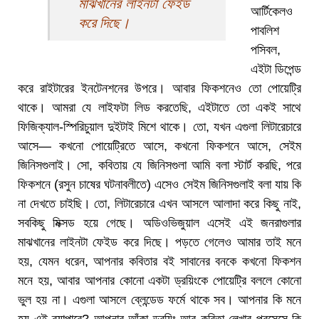
মাঝখানের লাইনটা ফেইড
আর্টিকেলও
করে দিছে।
পাবলিশ
পসিবল,
এইটা ডিপেন্ড
করে রাইটারের ইনটেনশনের উপরে। আবার ফিকশনেও তো পোয়েট্রি
থাকে। আমরা যে লাইফটা লিড করতেছি, এইটাতে তো একই সাথে
ফিজিক্যাল-স্পিরিচুয়াল দুইটাই মিশে থাকে। তো, যখন এগুলা লিটারেচারে
আসে— কখনো পোয়েট্রিতে আসে, কখনো ফিকশনে আসে, সেইম
জিনিসগুলাই। সো, কবিতায় যে জিনিসগুলা আমি বলা স্টার্ট করছি, পরে
ফিকশনে (রসুন চাষের ঘটনাবলীতে) এসেও সেইম জিনিসগুলাই বলা যায় কি
না দেখতে চাইছি। তো, লিটারেচারে এখন আসলে আলাদা করে কিছু নাই,
সবকিছু মিক্সড হয়ে গেছে। অডিওভিজুয়াল এসেই এই জনরাগুলার
মাঝখানের লাইনটা ফেইড করে দিছে। পড়তে গেলেও আমার তাই মনে
হয়, যেমন ধরেন, আপনার কবিতার বই সাবানের বনকে কখনো ফিকশন
মনে হয়, আবার আপনার কোনো একটা ড্রয়িংকে পোয়েট্রি বললে কোনো
ভুল হয় না। এগুলা আসলে ব্লেন্ডেড ফর্মে থাকে সব। আপনার কি মনে