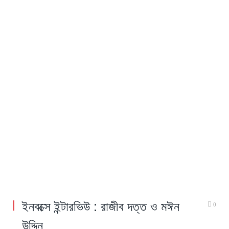
ইনবক্সে ইন্টারভিউ : রাজীব দত্ত ও মঈন
0
উদ্দিন