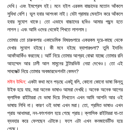
দেখি। এবং ইমপ্রেস হই। মনে হইল এরকম বাচ্চাদের মতোন আঁকলে
সুবিধা বেশি। ভুল হবার আশংকা নাই। যেটা গ্রামার মেনটেন করে আঁকলে
হবার সুযোগ থাকে। তো এভাবে বাচ্চাদের ছবিও আমার পছন্দ হতে
লাগল। এবং আমি ওদের থেকেই শিখতে লাগলাম।
তোমার তো চারুকলার একাডেমিক বিষয়গুলারে একরকম দূরে-কাছে থেকে
দেখার সুযোগ হইছে। কী মনে হইছে ব্যাপারগুলা? তুমি ইদানিং
আকাঁআকিঁও করতেছ। আর্ট নিয়ে তোমার আগ্রহ বোঝা যাচ্ছে তোমার রনি
আহম্মেদ আর ঢালী আল মামুনের ইন্টারভিউ নেয়া দেখেও। তো এই
সাবজেক্ট নিয়ে তোমার অবজারভেশনটা কেমন?
মঈন উদ্দিন:
একটা কথা মনে পড়ছে একটু বলি, কোনো কোনো ভাষা কিন্তু
উইক হয়ে যায়, মরা অনেক ভাষাও আমরা দেখছি। অনেক অনেক আগের
ক্লাসিক রাইটাররা যে ভাষা দিয়ে লিখতেন এখন আমি আপনি আর ওই
ভাষায় লিখি না। কারণ ওই ভাষা এখন মরা। তো, প্রমিত ভাষাও এখন
প্রায় আধামরা, নন-ফাংশনাল হয়ে গেছে প্রায়। ক্লাসিক রাইটাররা যা-তা
ব্যবহার করে ফেলছেন এটাকে। ফলে এটা এখন কনজার্ভেটিভ হয়ে
গেছে।