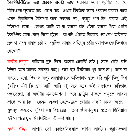
ইমপিউরিটিজে ভরা এরকম একটা ভাষা দরকার হয়। প্রমিত যে যে
মিনিংগুলা লুকাতে চায়, চেপে যায়, ওগুলা ঠিকঠাক ভাবে প্রকাশ করতে পারে
এমন ক্রিমিনাল টাইপের ভাষা দরকার হয়, প্রচুর পাপ-টাপ করছে এই
টাইপের ভাষা। লেখায় আমি যা যা বলতে চাই ওইটা বলতে গিয়া একটা
ইমপিউর ভাষা বেছে নিতে হইল। আপনি এটাকে কিভাবে দেখেন? কবিতায়
ছন্দ বা শুদ্ধ বানান চর্চা বা প্রমিত ভাষায় সাহিত্য চর্চার ব্যাপারটাকে কিভাবে
দেখেন?
রাজীব দত্ত:
কবিতায় ছন্দ নিয়ে আমার এলার্জি নাই। মানে কেউ যদি
ইউজ করে আমার সমস্যা নাই। তবে ছন্দ জিনিসটা খুব টানে না। টানে না
বলতে, ধরো, উৎপল বসুর নবধারাজলে কবিতাটার ছন্দে যদি তুমি কিছু লিখ
(যদিও এটা কি ছন্দ আমি জানি না) মনে হবে অই উৎপলের কবিতাই
পড়তেছো, বা অইটার এক্সটেনশন। তবে ছন্দটন্দ থাকলে পড়তে আরাম
লাগে আর কি। কেমন একটা হেলে-দুলে ঘোরার একটা বিষয় আছে।
মুখস্থ করতেও সুবিধা হয় রিডারের। তবে জীবনানন্দের মতোন জিনিয়াস
হইলে পরে ছন্দ জিনিসটাকে নষ্ট করা যায়।
মঈন উদ্দিন:
আপনি তো একাডেমিক্যালি ফাইন আর্টসের গ্রামারগুলা