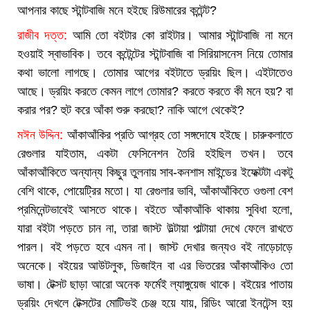
আপনার কাছে স্টান্টবাজি মনে হইছে রিউমারের কন্টেন্ট?
রাজীব দত্ত:
আমি তো বইটার কো রাইটার। আমার স্টান্টবাজি না মনে
হওয়াই স্বাভাবিক। তবে কন্টেন্টের স্টান্টবাজি বা সিরিয়াসনেস নিয়ে তোমার
কথা ভালো লাগছে। তোমার আগের বইটাতে ড্রয়িং ছিল। এইটাতেও
আছে। ড্রয়িং করতে কেমন লাগে তোমার? করতে করতে কী মনে হয়? বা
করার পর? হুট করে আঁকা শুরু করছো? নাকি আগে থেকেই?
মঈন উদ্দিন:
আঁকাআঁকির প্রতি আগ্রহ তো সঙ্গদোষে হইছে। চারুকলাতে
রেগুলার যাইতাম, একটা ফেসিনেশন তৈরি হইছিল তখন। তবে
আঁকাআঁকিতে অন্যান্য কিছুর তুলনায় সাব-কনশাস মাইন্ডের ইফেক্টটা একটু
বেশি থাকে, পোয়েট্রির মতো। যা রেগুলার ভাবি, আঁকাআঁকিতে ওগুলা বেশ
প্রমিনেন্টভাবেই আসতে থাকে। বইতে আঁকাআঁকি থাকায় সুবিধা হলো,
যারা বইটা পড়তে চান না, তারা জাস্ট উল্টায়া পাল্টায়া দেখে ফেলে রাখতে
পারল। বই পড়তে হবে এমন না। জাস্ট দেখার জন্যও বই নাড়েচাড়ে
অনেকে। বইয়ের আউটলুক, ডিজাইন বা এর ভিতরের আঁকাআঁকিও তো
ভাষা। টেক্সট ছাড়া আরো অনেক ফর্মেই ল্যাঙ্গুয়েজ থাকে। বইয়ের পাতায়
ড্রয়িং দেখলে টেক্সটের মোটিভই চেঞ্জ হয়ে যায়, রিডিং আরো ইনটেন্স হয়