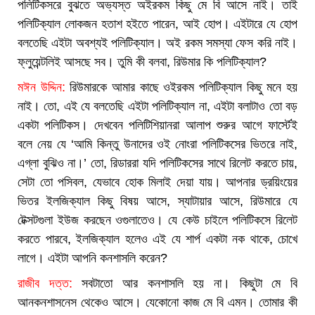
পলিটিকসরে বুঝতে অভ্যস্ত অইরকম কিছু মে বি আসে নাই। তাই
পলিটিক্যাল লোকজন হতাশ হইতে পারেন, আই হোপ। এইটারে যে হোপ
বলতেছি এইটা অবশ্যই পলিটিক্যাল। অই রকম সমস্যা ফেস করি নাই।
ফ্লুয়েন্টলিই আসছে সব। তুমি কী বলবা, রিউমার কি পলিটিক্যাল?
মঈন উদ্দিন:
রিউমারকে আমার কাছে ওইরকম পলিটিক্যাল কিছু মনে হয়
নাই। তো, এই যে বলতেছি এইটা পলিটিক্যাল না, এইটা বলাটাও তো বড়
একটা পলিটিকস। দেখবেন পলিটিশিয়ানরা আলাপ শুরুর আগে ফার্স্টেই
বলে নেয় যে ‘আমি কিন্তু উনাদের ওই নোংরা পলিটিকসের ভিতরে নাই,
এগ্লা বুঝিও না।’ তো, রিডাররা যদি পলিটিকসের সাথে রিলেট করতে চায়,
সেটা তো পসিবল, যেভাবে হোক মিলাই দেয়া যায়। আপনার ড্রয়িংয়ের
ভিতর ইলজিক্যাল কিছু বিষয় আসে, স্যাটায়ার আসে, রিউমারে যে
টেক্সটগুলা ইউজ করছেন ওগুলাতেও। যে কেউ চাইলে পলিটিকসে রিলেট
করতে পারবে, ইলজিক্যাল হলেও এই যে শার্প একটা নক থাকে, চোখে
লাগে। এইটা আপনি কনশাসলি করেন?
রাজীব দত্ত:
সবটাতো আর কনশাসলি হয় না। কিছুটা মে বি
আনকনশাসনেস থেকেও আসে। যেকোনো কাজ মে বি এমন। তোমার কী