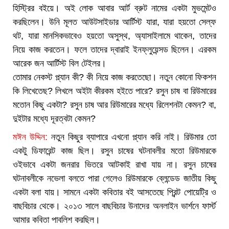
হিস্ট্রির বইয়ে। অই লোক আবার আর্ট ব্রুট নামের একটা মুভমেন্টও
করছিলেন। উনি মূলত আউটসাইডার আর্টিস্ট যারা, যারা হয়তো সেল্ফ
থট, যারা মানসিকভাবেও হয়তো অসুস্থ, অ্যাসাইলামে থাকেন, তাদের
নিয়ে কাজ করতেন। ফলে তাদের দ্বারাই ইনফ্লুয়েন্সড ছিলেন। এরকম
আরেক জন আর্টিস্ট বিল টেইলর।
তোমার নেকস্ট প্ল্যান কী? কী নিয়ে কাজ করতেছো। নতুন কোনো ফিকশন
কি লিখেতেছ? লিখলে অইটা কীরকম হইতে পারে? রসুন চাষ বা রিউমারের
মতোন কিছু একটা? রসুন চাষ আর রিউমারের মধ্যে রিলেশনটা কেমন? বা,
দুইটার মধ্যে দূরত্বটা কেমন?
মঈন উদ্দিন:
নতুন কিছুর ব্যাপারে এখনো প্ল্যান করি নাই। রিউমার তো
একটু ডিফারেন্ট কাজ ছিল। রসুন চাষের ঘটনাবলীর মতো রিউমারকে
ওইভাবে একটা জনরার ভিতরে আটকাই রাখা যায় না। রসুন চাষের
ঘটনাবলীকে নভেলা বলতে পারা গেলেও রিউমারকে ব্লেন্ডেড জাতীয় কিছু
একটা বলা যায়। সামনে একটা কবিতার বই আসতেছে প্রিন্ট পোয়েট্রি ও
বাছবিচার থেকে। ২০১৩ সালে বাছবিচার উনাদের অনলাইন ভার্শনে ফার্স্ট
আমার কবিতা পাবলিশ করছিল।