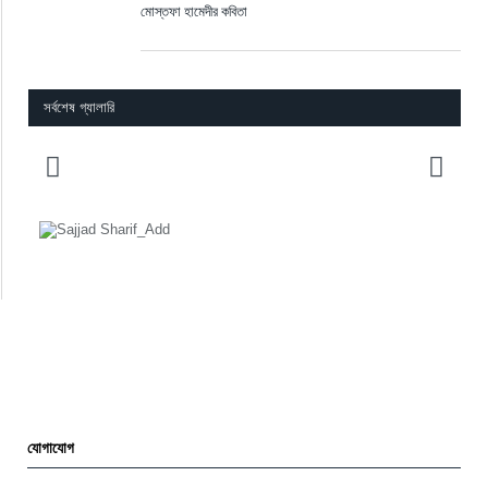
জনপ্রিয়
সর্বশেষ প্রকাশিত
১৬ এপ্রিল, ২০২১
1
‘কবিতা যুক্তির বাইরের জগৎ থেকে আসে’ : সাজ্জাদ শরিফ
২১ ফেব্রুয়ারি, ২০২১
0
অনুপম মণ্ডলের কবিতা
২১ ফেব্রুয়ারি, ২০২১
0
মোস্তফা হামেদীর কবিতা