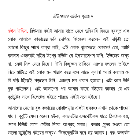
রিউমারের বাতিল প্রচ্ছদ
মঈন উদ্দিন:
রিউমার বইটা আমার হাতে দেখে দুনিয়াবি বিষয়ে ব্যস্ত এক
লোক আমাকে কাভারের ছবি দেখিয়ে জিজ্ঞেস করলেন এই দড়িটা তো
কোনো কিছুর সাথে বান্ধা নাই, এই লোক ঝুলতেছে কেমনে! তো, আমি
বললাম এজন্যই দড়ির উপ্রে দড়িটা যে ইনফরমেশন কপি, ইউজের জন্য
না, সেটা সিল মেরে দিছে। উনি কিছুক্ষন তাকিয়ে এরপর বললেন তাইলে
নিচে মাটিতে এই লোক মন খারাপ করে বসে আছে ক্যান! আমি বললাম মে
বি দড়ি ছিঁড়েই পড়ছেন উনি, এজন্য মন খারাপ হয়তো। এটা শুনে উনি
বুঝ পাইলেন। এই আলাপের পর আমার কাছে বইয়ের কাভার যে এর
কন্টেন্টের সাথে রিলেটেড হইতে পারছে এইটা মনে হইছে।
আমাদের দেশের বুক কভারের বোঝাপড়ার একটা ছবকও এখান থেকে পাওয়া
যায়। কন্টেন্ট যেমন তেমন হউক, কাভারটার এসথেটিকস যাতে ঠিকঠাক হয়,
দেখে কিউট লাগে সেটার দিকে আগ্রহ সবার। কভার সুন্দর হওয়া তো
ভালো কন্টেন্টের বইয়ের জন্যও ডিসক্রেডিট মনে হয় আমার। বরং কভারটা