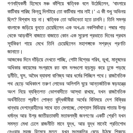
গণনাট্যকর্মী হিসেবে মঞ্চ কাঁপিয়ে ঋত্বিক বলে উঠেছিলেন, ‘বাংলারে
কাটিবার পারিছ কিন্তু দিলটারে তো কাটিবার পার নাই।’ এ কী শুধু অভিনয়
ছিল? বিশ্বাস হয় না। ঋত্বিক তো অভিনেতা হতে চাননি। তিনি সমগ্র
বাংলাকে জড়িয়ে বুনতে চেয়েছিলেন এক অখণ্ড নকশিকাঁথা। পদ্মার পাড়
থেকে আড়বাঁশি বাজাতে বাজাতে কোন এক সুরেলা প্রভাতে দিনের প্রথম
সূর্যকিরণ গায়ে মেখে তিনি চেয়েছিলেন মহাগঙ্গাকে সশ্রদ্ধ প্রণতি
জানাতে।
আজকের দিনে দাঁড়িয়ে দেখতে পাচ্ছি, গোটা বিশ্বের গরিব, ভুখা, মানুষদের
অধিকার কায়েমের সংগ্রামে রত বাম দলগুলো হুড়মুড় করে ঢুকে পড়ছে
দুর্নীতি, ঘুস, অবৈধ ব্যাবসা বাণিজ্য আর ধর্মের পিচ্ছিল পথে। রাজনৈতিক
পথ ছেড়ে অধিকাংশ তরুণ লোভের অলিগলি ঘুরে আন্তর্জাতিক ষড়যন্ত্রে
অংশ নিয়ে ব্যক্তিগত ভোগবাদীতে আস্থা রাখছে, যখন রাজনৈতিক
অর্থনীতিতে প্রবীণ পোক্ত বুদ্ধিজীবীরা অর্থের বিনিময়ে দেশ বিক্রির
ধান্ধায় দেশদ্রোহীদের সাথে হাত মেলাচ্ছে, সোশ্যাল মিডিয়ার পাতায় উগ্র
ধর্মান্ধ আর উগ্র জাতীয়তাবাদী মতাবলম্বী জনগণের একটি শ্রেণি যখন
সমস্ত মেধা ঢেলে রাজনীতি মানে যুদ্ধ, আর যুদ্ধ মানেই প্রতিশোধ
নেওয়ার সহজ হিসেবে মত্ত, যখন সংস্কৃতির বেড়ে উঠছে শিকড়ে