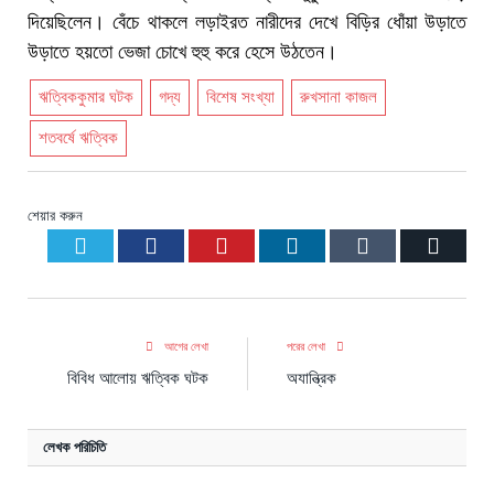
দিয়েছিলেন। বেঁচে থাকলে লড়াইরত নারীদের দেখে বিড়ির ধোঁয়া উড়াতে
উড়াতে হয়তো ভেজা চোখে হুহু করে হেসে উঠতেন।
ঋত্বিককুমার ঘটক
গদ্য
বিশেষ সংখ্যা
রুখসানা কাজল
শতবর্ষে ঋত্বিক
শেয়ার করুন
Twitter
Facebook
Pinterest
LinkedIn
Tumblr
Email
আগের লেখা
পরের লেখা
বিবিধ আলোয় ঋত্বিক ঘটক
অযান্ত্রিক
লেখক পরিচিতি