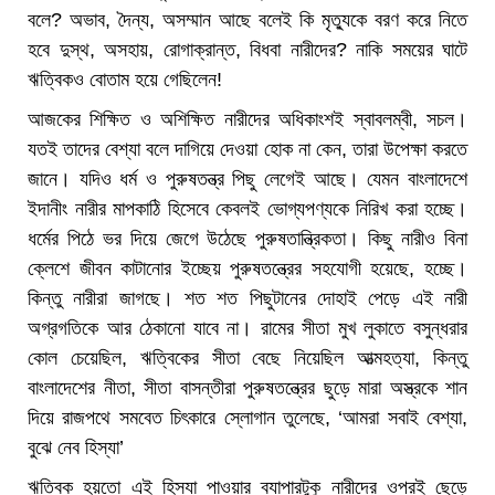
বলে? অভাব, দৈন্য, অসম্মান আছে বলেই কি মৃত্যুকে বরণ করে নিতে
হবে দুস্থ, অসহায়, রোগাক্রান্ত, বিধবা নারীদের? নাকি সময়ের ঘাটে
ঋত্বিকও বোতাম হয়ে গেছিলেন!
আজকের শিক্ষিত ও অশিক্ষিত নারীদের অধিকাংশই স্বাবলম্বী, সচল।
যতই তাদের বেশ্যা বলে দাগিয়ে দেওয়া হোক না কেন, তারা উপেক্ষা করতে
জানে। যদিও ধর্ম ও পুরুষতন্ত্র পিছু লেগেই আছে। যেমন বাংলাদেশে
ইদানীং নারীর মাপকাঠি হিসেবে কেবলই ভোগ্যপণ্যকে নিরিখ করা হচ্ছে।
ধর্মের পিঠে ভর দিয়ে জেগে উঠেছে পুরুষতান্ত্রিকতা। কিছু নারীও বিনা
ক্লেশে জীবন কাটানোর ইচ্ছেয় পুরুষতন্ত্রের সহযোগী হয়েছে, হচ্ছে।
কিন্তু নারীরা জাগছে। শত শত পিছুটানের দোহাই পেড়ে এই নারী
অগ্রগতিকে আর ঠেকানো যাবে না। রামের সীতা মুখ লুকাতে বসুন্ধরার
কোল চেয়েছিল, ঋত্বিকের সীতা বেছে নিয়েছিল আত্মহত্যা, কিন্তু
বাংলাদেশের নীতা, সীতা বাসন্তীরা পুরুষতন্ত্রের ছুড়ে মারা অস্ত্রকে শান
দিয়ে রাজপথে সমবেত চিৎকারে স্লোগান তুলেছে, ‘আমরা সবাই বেশ্যা,
বুঝে নেব হিস্যা’
ঋত্বিক হয়তো এই হিস্যা পাওয়ার ব্যাপারটুকু নারীদের ওপরই ছেড়ে