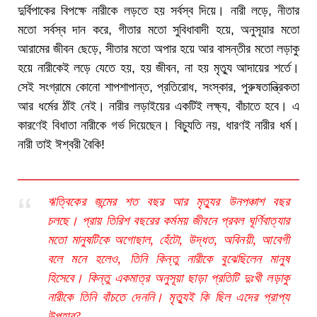
দুর্বিপাকের বিপক্ষে নারীকে লড়তে হয় সর্বস্ব দিয়ে। নারী লড়ে, নীতার
মতো সর্বস্ব দান করে, গীতার মতো সুবিধাবাদী হয়ে, অনুসূয়ার মতো
আরামের জীবন ছেড়ে, সীতার মতো অপার হয়ে আর বাসন্তীর মতো লড়াকু
হয়ে নারীকেই লড়ে যেতে হয়, হয় জীবন, না হয় মৃত্যু আদায়ের শর্তে।
সেই সংগ্রামে কোনো শাপশাপান্ত, প্রতিরোধ, সংস্কার, পুরুষতান্ত্রিকতা
আর ধর্মের ঠাঁই নেই। নারীর লড়াইয়ের একটিই লক্ষ্য, বাঁচাতে হবে। এ
কারণেই বিধাতা নারীকে গর্ভ দিয়েছেন। বিচ্যুতি নয়, ধারণই নারীর ধর্ম।
নারী তাই ঈশ্বরী বৈকি!
ঋত্বিকের জন্মের শত বছর আর মৃত্যুর উনপঞ্চাশ বছর
চলছে। প্রায় তিরিশ বছরের কর্মময় জীবনে প্রবল ঘূর্ণিবাত্যার
মতো মানুষটিকে অগোছাল, হেঁটো, উদ্ধত, অবিনয়ী, আবেগী
বলে মনে হলেও, তিনি কিন্তু নারীকে বুঝেছিলেন মানুষ
হিসেবে। কিন্তু একমাত্র অনুসূয়া ছাড়া প্রতিটি দুঃখী লড়াকু
নারীকে তিনি বাঁচতে দেননি। মৃত্যুই কি ছিল এদের প্রাপ্য
উপহার?