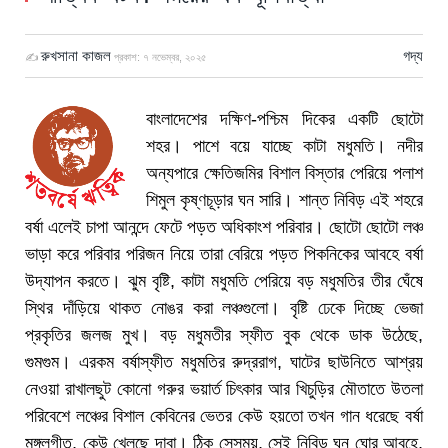
রুখসানা কাজল
গদ্য
✍
প্রকাশ:
৭ নভেম্বর, ২০২৫
বাংলাদেশের দক্ষিণ-পশ্চিম দিকের একটি ছোটো
শহর। পাশে বয়ে যাচ্ছে কাটা মধুমতি। নদীর
অন্যপারে ক্ষেতিজমির বিশাল বিস্তার পেরিয়ে পলাশ
শিমুল কৃষ্ণচূড়ার ঘন সারি। শান্ত নিবিড় এই শহরে
বর্ষা এলেই চাপা আনন্দে ফেটে পড়ত অধিকাংশ পরিবার। ছোটো ছোটো লঞ্চ
ভাড়া করে পরিবার পরিজন নিয়ে তারা বেরিয়ে পড়ত পিকনিকের আবহে বর্ষা
উদ্‌যাপন করতে। ঝুম বৃষ্টি, কাটা মধুমতি পেরিয়ে বড় মধুমতির তীর ঘেঁষে
স্থির দাঁড়িয়ে থাকত নোঙর করা লঞ্চগুলো। বৃষ্টি ঢেকে দিচ্ছে ভেজা
প্রকৃতির জলজ মুখ। বড় মধুমতীর স্ফীত বুক থেকে ডাক উঠেছে,
গুমগুম। এরকম বর্ষাস্ফীত মধুমতির রুদ্ররাগ, ঘাটের ছাউনিতে আশ্রয়
নেওয়া রাখালছুট কোনো গরুর ভয়ার্ত চিৎকার আর খিচুড়ির মৌতাতে উতলা
পরিবেশে লঞ্চের বিশাল কেবিনের ভেতর কেউ হয়তো তখন গান ধরেছে বর্ষা
মঙ্গলগীত, কেউ খেলছে দাবা। ঠিক সেসময়, সেই নিবিড় ঘন ঘোর আবহে,