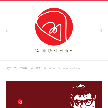
»
»
»
হোম
প্রবন্ধ
গদ্য
ঋত্বিক ঘটক: সময়ের এক ঘূর্ণিবাত্যা