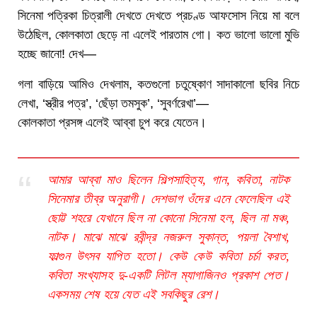
সিনেমা পত্রিকা চিত্রালী দেখতে দেখতে প্রচণ্ড আফসোস নিয়ে মা বলে
উঠেছিল, কোলকাতা ছেড়ে না এলেই পারতাম গো। কত ভালো ভালো মুভি
হচ্ছে জানো! দেখ—
গলা বাড়িয়ে আমিও দেখলাম, কতগুলো চতুষ্কোণ সাদাকালো ছবির নিচে
লেখা, ‘স্ত্রীর পত্র’, ‘ছেঁড়া তমসুক’, ‘সুবর্ণরেখা’—
কোলকাতা প্রসঙ্গ এলেই আব্বা চুপ করে যেতেন।
আমার আব্বা মাও ছিলেন শিল্পসাহিত্য, গান, কবিতা, নাটক
সিনেমার তীব্র অনুরাগী। দেশভাগ ওঁদের এনে ফেলেছিল এই
ছোট্ট শহরে যেখানে ছিল না কোনো সিনেমা হল, ছিল না মঞ্চ,
নাটক। মাঝে মাঝে রবীন্দ্র নজরুল সুকান্ত, পয়লা বৈশাখ,
ফাল্গুন উৎসব যাপিত হতো। কেউ কেউ কবিতা চর্চা করত,
কবিতা সংখ্যাসহ দু-একটি লিটল ম্যাগাজিনও প্রকাশ পেত।
একসময় শেষ হয়ে যেত এই সবকিছুর রেশ।