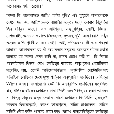
ভালোবাসার মর্যাদা রেখো।’
আমরা কি ভালোবাসতে জানি? মর্যাদা বুঝি? এই মুহূর্তের বাংলাদেশকে
দেখলে মনে হয়, জাতিগতভাবে বাঙালির রক্তের মধ্যে কোথাও বিচ্যুতির
জিন সক্রিয় আছে। এত অবিশ্বাস, ভাঙচুরপ্রিয়, লোভী, হিংস্র,
দেশদ্রোহী, অসম্মান জানাতে সিদ্ধহস্ত, কৃতঘ্ন, খুনি, অস্থিরমতি, নিষ্ঠুর
তস্কর জাতি পৃথিবীতে আর নেই। তাই, গুণিজনদের কী করে শ্রদ্ধা
জানাতে, ভালোবাসতে হয় কী করে সম্মান সম্ভ্রমের আবাহনে তাঁদের মর্যাদা
জানাতে হয় আমরা সেসব জানি না, জানার চেষ্টাও করি না। ডি সিকার
‘বাইসাইকেল থিভস’ দেখে চলচ্চিত্র বানানোর অনুপ্রেরণা পেয়েছিলেন
সত্যজিৎ রায়, তেমনি আইজেনস্টাইনের ‘ব্যাটলশিপ পোটেমকিন’সহ
‘স্ট্রাইক’ চলচ্চিত্র দেখে মুগ্ধ ঋত্বিক অনুপ্রাণিত হয়েছিলেন চলচ্চিত্র
নির্মাণের জন্য। বাংলাদেশের কেউ কি অনুপ্রাণিত হয়েছিলেন সত্যজিত
রায়, ঋত্বিক ঘটকের চলচ্চিত্র নির্মাণ শৈলী দেখে? কিছু যে হয়নি তা বলব
না, কিন্তু মানুষের জন্য সেভাবে কোনো চলচ্চিত্র কি নির্মিত হয়েছিল?
আব্বাস কিয়রোস্তমি, ফারুগ ফারোগ্‌জাদ, সামিরা মাখমালবফ, মাজিদ
মাজিদি লৌহ কঠিন শাসনের জালে বদ্ধ থেকেও বাস্তবভিত্তিক চলচ্চিত্র