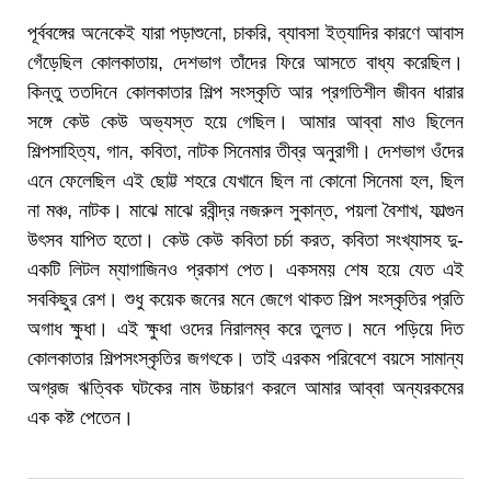
পূর্ববঙ্গের অনেকেই যারা পড়াশুনো, চাকরি, ব্যাবসা ইত্যাদির কারণে আবাস
গেঁড়েছিল কোলকাতায়, দেশভাগ তাঁদের ফিরে আসতে বাধ্য করেছিল।
কিন্তু ততদিনে কোলকাতার শিল্প সংস্কৃতি আর প্রগতিশীল জীবন ধারার
সঙ্গে কেউ কেউ অভ্যস্ত হয়ে গেছিল। আমার আব্বা মাও ছিলেন
শিল্পসাহিত্য, গান, কবিতা, নাটক সিনেমার তীব্র অনুরাগী। দেশভাগ ওঁদের
এনে ফেলেছিল এই ছোট্ট শহরে যেখানে ছিল না কোনো সিনেমা হল, ছিল
না মঞ্চ, নাটক। মাঝে মাঝে রবীন্দ্র নজরুল সুকান্ত, পয়লা বৈশাখ, ফাল্গুন
উৎসব যাপিত হতো। কেউ কেউ কবিতা চর্চা করত, কবিতা সংখ্যাসহ দু-
একটি লিটল ম্যাগাজিনও প্রকাশ পেত। একসময় শেষ হয়ে যেত এই
সবকিছুর রেশ। শুধু কয়েক জনের মনে জেগে থাকত শিল্প সংস্কৃতির প্রতি
অগাধ ক্ষুধা। এই ক্ষুধা ওদের নিরালম্ব করে তুলত। মনে পড়িয়ে দিত
কোলকাতার শিল্পসংস্কৃতির জগৎকে। তাই এরকম পরিবেশে বয়সে সামান্য
অগ্রজ ঋত্বিক ঘটকের নাম উচ্চারণ করলে আমার আব্বা অন্যরকমের
এক কষ্ট পেতেন।