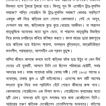
বিভক্ত হলো টুকরো টুকরো হয়ে। কিন্তু সুখ কি এসেছিল হিন্দু-মুসলিম
সমাজে? শান্তি পেয়েছিল কি হিন্দু-মুসলিম সমাজ? কোথায় স্বস্তি?
একবুক কষ্ট নিয়ে ঋত্বিক চলে গেলেন কোলকাতা। সেই যে অসুখ,
দেশভাগ যার নাম, ঋত্বিককে কুরে কুরে খেয়েছে আজীবন। না পারলেন
মাতৃভূমিকে অনেকের মতো ভুলে যেতে, না পারলেন মাতৃভূমির বিভক্তি
নিয়ে রংদার চলচ্চিত্র বানিয়ে বাণিজ্য করতে। বাংলা মায়ের দুয়ো রাজপুত্র
হয়ে ঋত্বিক হয়ে উঠলেন ক্ষ্যাপা, অসম্ভব বুদ্ধিমত্ত, মাত্রাতিরিক্ত
মননশীল, পরাক্রান্ত, আপসহীন এক প্রবল বুভুক্ষ।
যাপিত জীবনে কাগজে কলমে যতই ঋত্বিক ঘটক হয়ে উঠুন না কেন দীর্ঘ
দেহের এই যুবকটি, আসলে তিনি তো ছিলেন পরিবারের ছোট্টটি, সবার
আদরের ভবা। যমজ সহোদরা ভবির খেলার সঙ্গী। সেই ১৯২৫ সালের ৪
নভেম্বর, ঢাকায় জন্ম এ দুটি ভাইবোনের। এদেশের জল মাটি আলোর
শুদ্ধতা বুকে নিয়ে ভবা প্রতিদিন হেঁটে গেছেন জীবনের রুক্ষ পথে।
কোলকাতায় পেয়েছিলেন এক বিশাল জগৎ। পেয়েছিলেন ক্যামেরার মতো
দুটি চোখ। অসংখ্য ছবি তুলে মগজের ঘরে জমা রেখেছিলেন তিনি।
আঠারোর তরুণ ঋত্বিক দেখেছিলেন তেতাল্লিশের মন্বন্তর। বাইশের