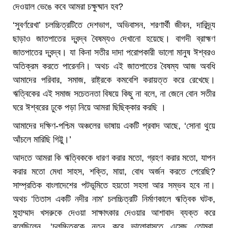
দেওয়াল ভেঙে কবে আমরা চক্ষুষ্মান হব?
‘সুবর্ণরেখা’ চলচ্চিত্রটিতে দেশভাগ, অভিবাসন, শরণার্থী জীবন, দারিদ্র্য
ছাড়াও জাতপাতের দ্বন্দ্ব বৈষম্যও দেখানো হয়েছে। বাগদী ব্রাহ্মণ
জাতপাতের দ্বন্দ্ব। যা কিনা সতীর দাদা পরোপকারী ভালো মানুষ ঈশ্বরও
অতিক্রম করতে পারেননি। অথচ এই জাতপাতের বৈষম্য আজ অবধি
আমাদের পরিবার, সমাজ, রাষ্ট্রকে কমবেশি করায়ত্ত করে রেখেছে।
ঋত্বিকের এই সমাজ সচেতনতা বিষয়ে কিছু না বলে, না জেনে বোন সতীর
ঘরে ঈশ্বরের ঢুকে পড়া নিয়ে আমরা ছিছিক্কার করছি ।
আমাদের দক্ষিণ-পশ্চিম অঞ্চলের ভাষায় একটি প্রবাদ আছে, ‘সোনা থুয়ে
আঁচলে মারিছি গিট্টু।’
আদতে আমরা কি ঋত্বিককে ধারণ করার মতো, গ্রহণ করার মতো, যাপন
করার মতো মেধা সাহস, শক্তি, মায়া, বোধ অর্জন করতে পেরেছি?
সাম্প্রতিক বাংলাদেশের পটভূমিতে হয়তো সহসা আর সম্ভব হবে না।
অথচ ‘তিতাস একটি নদীর নাম’ চলচ্চিত্রটি নির্মাণকালে ঋত্বিক ঘটক,
মুহাম্মাদ খসরুকে দেওয়া সাক্ষাৎকার দেওয়ার আশাবাদ ব্যক্ত করে
বলেছিলেন, ‘চলচ্চিত্রকে নতুন করে ভালোবাসতে এসেছ তোমরা,