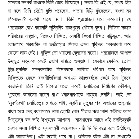
সত্যের সম্পর্ক রাখাকে তিনি জোর দিয়েছেন। সত্য কি এই যে, সাধ্য ছিল
না বলে তিনি হেঁটো ধুতি পরেছেন, পাতার বিড়ি ফুঁকেছেন, বাংলা মদ
গিলেছেন? একথা সত্য নয়। তিনি প্রয়োজন মনে করেননি। যে
প্রয়োজন বোধ করেননি লুম্বিনির রাজপুত্র গৌতম বুদ্ধ। শিক্ষিত সচ্ছল
পরিবারের সন্তান, নিজেও শিক্ষিত, মেধাবী কিংবা শিক্ষিত বাউন্ডুলে, আয়
রোজগারে গরজহীন বা দুর্ভাগ্যের শিকার এসব যুক্তির অবতারণা করে
কোনো লাভ নেই। যুক্তি তো ধারালো ব্লেডের মতো। প্রয়োজনে আপাত
উদ্ভূত সত্যকে কেটে দুভাগ বানাতে ওস্তাদ। যেভাবে ফেনিয়ে তোলা
হিন্দু-মুসলিম সাম্প্রদায়িক বিদ্বেষকে দাবিতে পরিণত করে যুক্তির
নিক্তিতে ফেলে রাজনীতিবিদরা অখণ্ড ভারতবর্ষকে কেটে তিন টুকরো
করেছিল! তিনি তাই নিজের মতো করেই চলচ্চিত্র নির্মাণের কৌশল,
পুরোনো আমলের যত্নে রাখা ধ্যানধারণাকে পাত্তা দেননি। তাই তো
‘সুবর্ণরেখা’ চলচ্চিত্রে দেখতে পাই, স্বামীর মৃত্যুর পর অভাবের তাড়নায়
বাধ্য হয়ে দেহ ব্যাবসাতে নামা ছোটো বোন সীতার ঘরে আশ মেটাতে আসা
পিতৃতুল্য বড় ভাই ঈশ্বরের আগমন। মাসখানেক আগে এই চলচ্চিত্রটি
দেখার সময় শিক্ষিত স্বাবলম্বী কয়েকজন নারী ছি ছি করে বলে উঠেছিল,
এটা আরোপিত। এটা হতেই পারে না। ঋত্বিক ঘটক এটা না দেখালেই