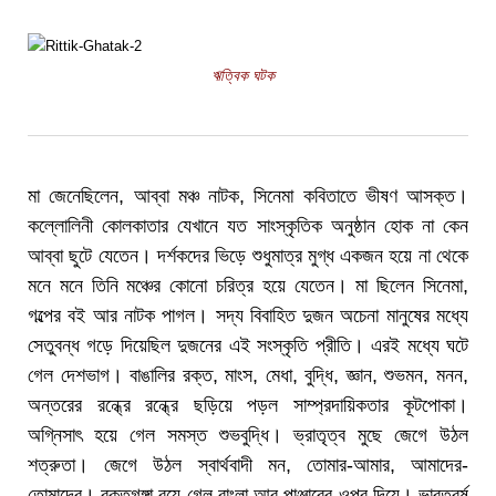
ঋত্বিক ঘটক
মা জেনেছিলেন, আব্বা মঞ্চ নাটক, সিনেমা কবিতাতে ভীষণ আসক্ত।
কল্লোলিনী কোলকাতার যেখানে যত সাংস্কৃতিক অনুষ্ঠান হোক না কেন
আব্বা ছুটে যেতেন। দর্শকদের ভিড়ে শুধুমাত্র মুগ্ধ একজন হয়ে না থেকে
মনে মনে তিনি মঞ্চের কোনো চরিত্র হয়ে যেতেন। মা ছিলেন সিনেমা,
গল্পের বই আর নাটক পাগল। সদ্য বিবাহিত দুজন অচেনা মানুষের মধ্যে
সেতুবন্ধ গড়ে দিয়েছিল দুজনের এই সংস্কৃতি প্রীতি। এরই মধ্যে ঘটে
গেল দেশভাগ। বাঙালির রক্ত, মাংস, মেধা, বুদ্ধি, জ্ঞান, শুভমন, মনন,
অন্তরের রন্ধ্রে রন্ধ্রে ছড়িয়ে পড়ল সাম্প্রদায়িকতার কূটপোকা।
অগ্নিসাৎ হয়ে গেল সমস্ত শুভবুদ্ধি। ভ্রাতৃত্ব মুছে জেগে উঠল
শত্রুতা। জেগে উঠল স্বার্থবাদী মন, তোমার-আমার, আমাদের-
তোমাদের। রক্তগঙ্গা বয়ে গেল বাংলা আর পাঞ্জাবের ওপর দিয়ে। ভারতবর্ষ