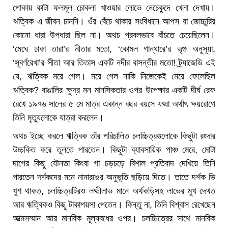
পোকায় কাটা ফলমূল চোকলা খাওয়ার লোভে নেচেকুদে খেলা দেখায়।
ঋত্বিক এ জীবন চাননি। ওঁর বেঁচে থাকার সংবিধানে আপস বা জোচ্চুরির
কোনো ধারা উপধারা ছিল না। অথচ প্রবলভাবে বাঁচতে চেয়েছিলেন।
‘মেঘে ঢাকা তারা’র নীতার মতো, ‘কোমল গান্ধারে’র ভৃগু অনুসূয়া,
‘সূবর্ণরেখা’র সীতা আর তিতাস একটি নদীর বাসন্তীর মতো! ট্র্যাজেডি এই
যে, ঋত্বিক মরে গেল। মরে গেল নাকি নিজেকেই মেরে ফেলেছিল
ঋত্বিক? বাঙালির ক্ষুদ্র মন মানসিকতার ওপর উপেক্ষার একটি দীর্ঘ রেফ
রেখে ১৯৭৬ সালের ৫ মে মাত্র একান্ন বছর বয়সে যক্ষ্মা অর্থাৎ ক্ষয়রোগে
তিনি মৃত্যুলোকে যাত্রা করলেন।
অথচ ইচ্ছে করলে ঋত্বিক তাঁর পরিচালিত চলচ্চিত্রগুলোকে কিছুটা রংদার
উচ্চকিত করে তুলতে পারতেন। কিছুটা ব্যাবসায়িক পাঞ্চ মেরে, মোটা
দাগের কিছু যৌনতা কিংবা গা চড়চড়ে বিশাল প্রতিবাদ দেখিয়ে তিনি
পারতেন দর্শকদের মনে নানারঙের অনুভূতি ছড়িয়ে দিতে। তাতে দর্শক ভি
খুশ থাকত, চলচ্চিত্রটিরও লক্ষ্মীলাভ মানে অর্থকড়িসহ লাভের মুখ দেখত
আর ঋত্বিকও কিছু টাকাপয়সা পেতেন। কিন্তু না, তিনি বিশ্বাস রেখেছেন
আত্মসম্মান আর মানবিক মূল্যবধের ওপর। চলচ্চিত্রের সাথে মানবিক