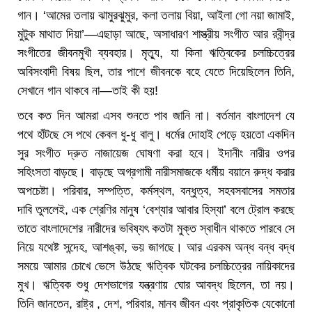
গান। ‘আমের তলায় ঝামুরঝুমুর, কলা তলায় বিয়া, আইলা গো নয়া জামাই,
মুটুক মাথাত দিয়া’—এছাড়া আছে, অসাধারণ শাস্ত্রীয় সংগীত আর রবীন্দ্র
সংগীতের জীবনমুখী ব্যবহার। মৃত্যু, যা কিনা ঋত্বিকের চলচ্চিত্রের
অবিসংবাদী বিষয় ছিল, তার পাশে জীবনকে বহে যেতে দিয়েছিলেন তিনি,
সেখানে গান থাকবে না—তাই কী হয়!
তবে কত দিন আমরা এসব শুনতে পাব জানি না। বর্তমান বাংলাদেশ যে
পথে হাঁটছে সে পথে কেবল ধু-ধু বালু। ধর্মের দোহাই পেড়ে হয়তো একদিন
সুর সংগীত দ্রুত নাজায়েজ ঘোষণা করা হবে। ইদানীং নারীর ওপর
সহিংসতা বাড়ছে। বাড়ছে অগ্রগামী নারীসমাজকে ধর্মীয় বয়ানে রুদ্ধ করার
অপচেষ্টা। পরিবার, সম্পত্তি, কর্মস্থল, বন্ধুত্ব, সহবসবাসের সমতার
দাবি তুললেই, এক শ্রেণির মানুষ ‘বেশ্যার আবার হিস্যা’ বলে ট্রোল করছে
তাতে বাংলাদেশের নারীদের ভবিষ্যৎ কতটা মুক্ত স্বাধীন থাকতে পারবে সে
নিয়ে যথেষ্ট সন্দেহ, আশঙ্কা, ভয় জাগছে। আর এরকম অন্ধ বন্ধ বদ্ধ
সময়ে আমার চোখে ভেসে উঠছে ঋত্বিক ঘটকের চলচ্চিত্রের নায়িকাদের
মুখ। ঋত্বিক শুধু দেশভাগের যন্ত্রণায় ঘোর আবদ্ধ ছিলেন, তা নয়।
তিনি জানতেন, রাষ্ট্র , দেশ, পরিবার, মানব জীবন এবং প্রাকৃতিক যেকোনো