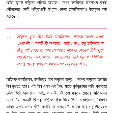
ছোঁয়া ফ্ল্যাট বাড়িতে পরিণত হয়েছে। অথচ চলচ্চিত্র জনগণের কাছে
পৌঁছানোর একটি শক্তিশালী মাধ্যম একথা রাষ্ট্রবিজ্ঞানেও উল্লেখ করা
হয়েছে ।
বিড়িতে ফুঁক দিয়ে তিনি বলেছিলেন, ‘বাংলার আবার এপার
ওপার কী?’ কথাটি কি অসত্য? মোটেও না। তবু ইতিহাসে যা
কিছু ঘটে গেছে তা আর শোধরানো যাবে না জেনেও তিনি ছুটে
এসেছিলেন একাত্তরে, বাংলাদেশের মুক্তিযুদ্ধে নির্যাতিত
কিন্তু লড়াকু বাংলা ও বাংলাদেশের মানুষদের পাশে।
ঋত্বিক বলেছিলেন, চলচ্চিত্র হবে মানুষের জন্য। দেশের মানুষের হৃদয়ের
টান বুঝতে হবে। এই টান এমন এক টান, যাতে পূর্বপুরুষের নাড়ি সকাতরে
কেঁপে উঠে ডাক দেয়, ভাই, ও ভাই, বইনগো সন্তান মোর। ঋত্বিকের
মনের টান এমনই ছিল। বিড়িতে ফুঁক দিয়ে তিনি বলেছিলেন, ‘বাংলার
আবার এপার ওপার কী?’ কথাটি কি অসত্য? মোটেও না। তবু ইতিহাসে