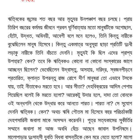
ঋত্বিকের জন্মের শত বছর আর মৃত্যুর উনপঞ্চাশ বছর চলছে। প্রায়
তিরিশ বছরের কর্মময় জীবনে প্রবল ঘূর্ণিবাত্যার মতো মানুষটিকে অগোছাল,
হেঁটো, উদ্ধত, অবিনয়ী, আবেগী বলে মনে হলেও, তিনি কিন্তু নারীকে
বুঝেছিলেন মানুষ হিসেবে। কিন্তু একমাত্র অনুসূয়া ছাড়া প্রতিটি দুঃখী
লড়াকু নারীকে তিনি বাঁচতে দেননি। মৃত্যুই কি ছিল এদের প্রাপ্য
উপহার? কেন? তবে কি ঋত্বিকও কোনো না কোনো সংস্কারের জালে
আচ্ছন্ন ছিলেন? ভেবেছিলেন উদ্বাস্তু, অসহায়, দরিদ্র, স্বজনপীড়নে
প্রতারিত, ক্লান্ত উপরন্তু রাজ রোগে দীর্ণ মানুষরা তো এভাবে টসকে
যায়, তাই নীতাকেও মরতে হবে। আর সীতা? দেহবিক্রয়ের আদিম পেশায়
গিয়েছিল বলেই কি মরতে হলো? আরেকটু উদার হলে, দাদা তো বোনকে
ওই অন্ধগলি থেকে উদ্ধার করে আনতে পারত। পারত না? সে সুযোগ
দেননি ঋত্বিক। কেন? অথচ ঋষি গৌতম মা হিসেবে বহুর পরিচর্চাকারী
দেহপসারিনী জবালা মাকে অসম্মন করেননি। পুত্র সত্যকামের সুকীর্তির
সম্মানে জবালা মা আজ অবধি বেঁচে আছেন জাবাল উপনিষদে।
মালোপাড়ার দুঃসাহসী যুবতি বিধবা বাসন্তীকে কেন মরে যেতে হলো? মালো