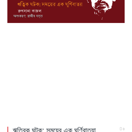
অলংকরণ: রাজীব দত্ত
ঋত্বিক ঘটক: সময়ের এক ঘূর্ণিবাত্যা
0