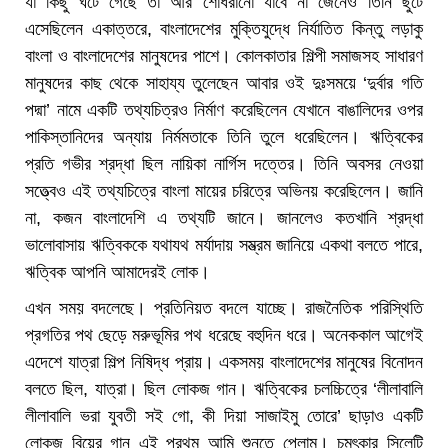
যা কিছু ঘটে গেছে তা আর শোধরানো যাবে না জেনেও তিনি ছুটে
এসেছিলেন একাত্তরে, বাংলাদেশের মুক্তিযুদ্ধে নির্যাতিত কিন্তু লড়াকু
বাংলা ও বাংলাদেশের মানুষদের পাশে। কোলকাতার শিল্পী সমাজসহ সাধারণ
মানুষদের কাছ থেকে সাহায্য তুলেছেন আবার ওই দুঃসময়ে ‘দুর্বার গতি
পদ্মা’ নামে একটি তথ্যচিত্রও নির্মাণ করেছিলেন যেখানে বাঙালিদের ওপর
পাকিস্তানিদের অন্যায় নির্মমতাকে তিনি তুলে ধরেছিলেন। ঋত্বিকের
প্রতি গভীর শ্রদ্ধা ছিল নায়িকা নার্গিস দত্তের। তিনি অবসর নেওয়া
সত্ত্বেও এই তথ্যচিত্রে বাংলা মায়ের চরিত্রে অভিনয় করেছিলেন। জানি
না, কজন বাংলাদেশি এ তথ্যটি জানে। জানলেও কতখানি শ্রদ্ধা
ভালোবাসায় ঋত্বিককে যথাযথ মর্যাদায় সম্ভ্রম জানিয়ে একথা বলতে পারে,
ঋত্বিক আপনি আমাদেরই লোক।
এখন সময় বদলেছে। প্রতিনিয়ত বদলে যাচ্ছে। রাজনৈতিক পরিস্থিতি
প্রগতির পথ ছেড়ে মরুভূমির পথ ধরেছে বহুদিন ধরে। অনেককাল আগেই
এদেশে যাত্রা শিল্প নিষিদ্ধ প্রায়। একসময় বাংলাদেশের মানুষের বিনোদন
বলতে ছিল, যাত্রা। ছিল লোকজ গান। ঋত্বিকের চলচ্চিত্রে ‘লীলাবালি
লীলাবালি ভরা যুবতী সই গো, কী দিয়া সাজাইমু তোরে’ ছাড়াও একটি
লোকজ বিয়ের গান এই প্রথম আমি শুনতে পেলাম। চমৎকার সিলেটি