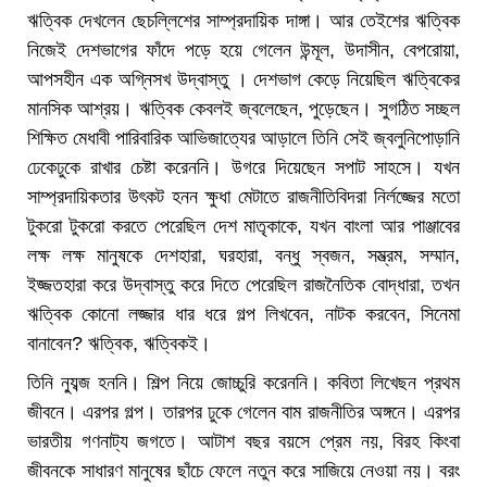
ঋত্বিক দেখলেন ছেচল্লিশের সাম্প্রদায়িক দাঙ্গা। আর তেইশের ঋত্বিক
নিজেই দেশভাগের ফাঁদে পড়ে হয়ে গেলেন উন্মূল, উদাসীন, বেপরোয়া,
আপসহীন এক অগ্নিসখ উদ্বাস্তু । দেশভাগ কেড়ে নিয়েছিল ঋত্বিকের
মানসিক আশ্রয়। ঋত্বিক কেবলই জ্বলেছেন, পুড়েছেন। সুগঠিত সচ্ছল
শিক্ষিত মেধাবী পারিবারিক আভিজাত্যের আড়ালে তিনি সেই জ্বলুনিপোড়ানি
ঢেকেঢুকে রাখার চেষ্টা করেননি। উগরে দিয়েছেন সপাট সাহসে। যখন
সাম্প্রদায়িকতার উৎকট হনন ক্ষুধা মেটাতে রাজনীতিবিদরা নির্লজ্জের মতো
টুকরো টুকরো করতে পেরেছিল দেশ মাতৃকাকে, যখন বাংলা আর পাঞ্জাবের
লক্ষ লক্ষ মানুষকে দেশহারা, ঘরহারা, বন্ধু স্বজন, সম্ভ্রম, সম্মান,
ইজ্জতহারা করে উদ্বাস্তু করে দিতে পেরেছিল রাজনৈতিক বোদ্ধারা, তখন
ঋত্বিক কোনো লজ্জার ধার ধরে গল্প লিখবেন, নাটক করবেন, সিনেমা
বানাবেন? ঋত্বিক, ঋত্বিকই।
তিনি ন্যুব্জ হননি। শিল্প নিয়ে জোচ্চুরি করেননি। কবিতা লিখেছন প্রথম
জীবনে। এরপর গল্প। তারপর ঢুকে গেলেন বাম রাজনীতির অঙ্গনে। এরপর
ভারতীয় গণনাট্য জগতে। আটাশ বছর বয়সে প্রেম নয়, বিরহ কিংবা
জীবনকে সাধারণ মানুষের ছাঁচে ফেলে নতুন করে সাজিয়ে নেওয়া নয়। বরং