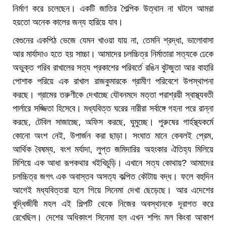
নির্মাণ করে চলেছেন। একটি জাতির শৈল্পিক উত্থান না ঘটলে আমরা
হয়তো অনেক কালের জন্য হারিয়ে যাব।
বেগুনের একপিঠ ভেজে যেমন খাওয়া যায় না, তেমনি শ্রদ্ধা, ভালোবাসা
আর মার্যাদাও হতে হয় সাচ্চা। আমাদের চলচ্চিত্র নির্মাতারা সত্যকে ঢেকে
অভুক্ত গরিব রাখালের সত্য প্রকাশের পরিবর্তে রঙিন বুটজুতা আর বাহারি
পোশাক পরিয়ে এক রাখাল রাজকুমারকে গ্রামীণ পরিবেশে উপস্থাপনা
করছে। গ্রামের তরুণীকে দেখাচ্ছে যৌবনমদে মত্তা পরাশ্রয়ী স্বাস্থ্যবতী
পার্লারে সজ্জিতা হিসেবে। মধ্যবিত্ত ঘরের নারীরা সর্বাঙ্গে গহনা পরে রান্না
করছে, টেবিল সাজাচ্ছে, অফিস করছে, ঘুমুচ্ছে। পুরুষের গার্হস্থ্যকর্মে
কোনো অংশ নেই, উপার্জন করা ছাড়া। সংঘাত মানে কেবলই প্রেম,
আর্থিক বৈষম্য, বংশ মর্যাদা, লুপ্ত জমিদারির অহংকার ঐতিহ্য মিলিয়ে
মিশিয়ে এক আধা রূপকথার খইখিচুড়ি। এখানে সত্য কোথায়? আমাদের
চলচ্চিত্র জগৎ এক অবাস্তব অসত্য কল্পিত কৌটায় বদ্ধ। ফলে বহুদিন
আগেই মধ্যবিত্তরা হলে গিয়ে সিনেমা দেখা ছেড়েছে। আর এদেশের
বুদ্ধিজীবী মহল এই শিল্পটি থেকে নিজের অবস্থানকে দূরাগত করে
রেখেছিল। দেশের অধিকাংশ সিনেমা হল এখন শপিং মল কিংবা আকাশ