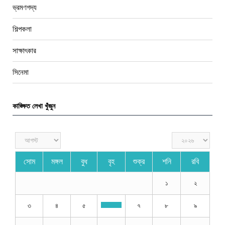
ভ্রমণগদ্য
শিল্পকলা
সাক্ষাৎকার
সিনেমা
কাঙ্ক্ষিত লেখা খুঁজুন
সোম
মঙ্গল
বুধ
বৃহ
শুক্র
শনি
রবি
১
২
৩
৪
৫
৭
৮
৯