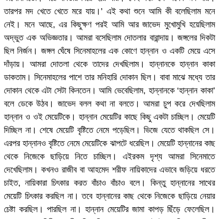
তারপর মদ খেতে খেতে মরে যায়।’ এই কথা শুনে আমি কী বলেছিলাম মনে
নেই। মনে আছে, এর কিছুক্ষণ পরই আমি আর জাভেদ মুখোমুখি হয়েছিলাম
অদ্ভুত এক অভিজ্ঞতার। আমরা বসেছিলাম দোতলার বারান্দায়। জঙ্গলের দিকটা
ছিল নির্জন। জঙ্গল ঘেঁষে সিনেমাহলের এক কোণে হান্নান ও একটি মেয়ে এসে
দাঁড়ায়। আমরা দোতলা থেকে তাদের দেখছিলাম। হান্নানকে হান্নান কাকা
ডাকতাম। সিনেমাহলের পাশে তার মনিহারি দোকান ছিল। বাবা মাঝে মধ্যে তার
দোকান থেকে এটা সেটা কিনতেন। আমি ভেবেছিলাম, হান্নানকে ‘হান্নান কাকা’
বলে ডেকে উঠব। জাভেদ বলল কথা না বলতে। আমরা চুপ করে দেখছিলাম
হান্নান ও ওই মেয়েটিকে। হান্নান মেয়েটির কাছে কিছু একটা চাচ্ছিল। মেয়েটি
দিচ্ছিল না। শেষে মেয়েটি বৃষ্টিতে নেমে পড়েছিল। ভিজে যেতে থাকছিল সে।
এরপর হান্নানও বৃষ্টিতে নেমে মেয়েটিকে ঝাপটে ধরেছিল। মেয়েটি হান্নানের কাছ
থেকে নিজেকে ছাড়িয়ে নিতে চাচ্ছিল। এইরকম দৃশ্য আমরা সিনেমাতে
দেখেছিলাম। কখনও রাজীব বা আহমেদ শরীফ নায়িকাদের এভাবে জড়িয়ে ধরতে
চাইত, নায়িকারা চিৎকার করত বাঁচাও বাঁচাও বলে। কিন্তু হান্নানের সাথের
মেয়েটি চিৎকার করছিল না। তবে হান্নানের কাছ থেকে নিজেকে ছাড়িয়ে নেয়ার
চেষ্টা করছিল। পারছিল না। হান্নান মেয়েটির জামা কাপড় ছিঁড়ে ফেলেছিল।