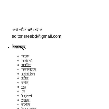
লেখা পাঠান এই মেইলে
editor.sreebd@gmail.com
বিষয়সমূহ
অনুবাদ
আমার বই
আর্কাইভ
আলোকচিত্র
কথাসাহিত্য
কবিতা
কবিতা
গদ্য
গল্প
চিত্রকলা
প্রবন্ধ
বইপত্র
বিশেষ সংখ্যা