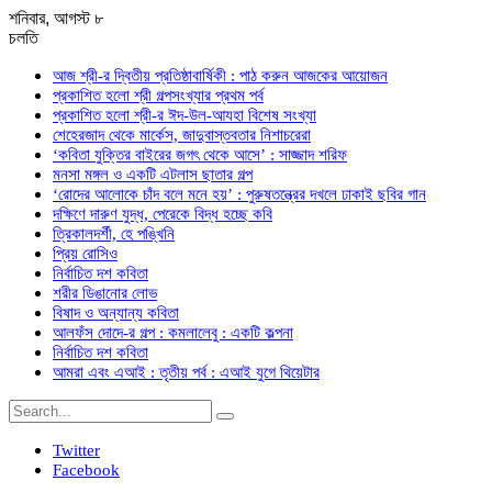
শনিবার, আগস্ট ৮
চলতি
আজ শ্রী-র দ্বিতীয় প্রতিষ্ঠাবার্ষিকী : পাঠ করুন আজকের আয়োজন
প্রকাশিত হলো শ্রী গল্পসংখ্যার প্রথম পর্ব
প্রকাশিত হলো শ্রী-র ঈদ-উল-আযহা বিশেষ সংখ্যা
শেহেরজাদ থেকে মার্কেস, জাদুবাস্তবতার নিশাচরেরা
‘কবিতা যুক্তির বাইরের জগৎ থেকে আসে’ : সাজ্জাদ শরিফ
মনসা মঙ্গল ও একটি এটলাস ছাতার গল্প
‘রোদের আলোকে চাঁদ বলে মনে হয়’ : পুরুষতন্ত্রের দখলে ঢাকাই ছবির গান
দক্ষিণে দারুণ যুদ্ধ, পেরেকে বিদ্ধ হচ্ছে কবি
ত্রিকালদর্শী, হে পঙ্খিনি
প্রিয় রোসিও
নির্বাচিত দশ কবিতা
শরীর ডিঙানোর লোভ
বিষাদ ও অন্যান্য কবিতা
আলফঁস দোদে-র গল্প : কমলালেবু : একটি কল্পনা
নির্বাচিত দশ কবিতা
আমরা এবং এআই : তৃতীয় পর্ব : এআই যুগে থিয়েটার
Twitter
Facebook