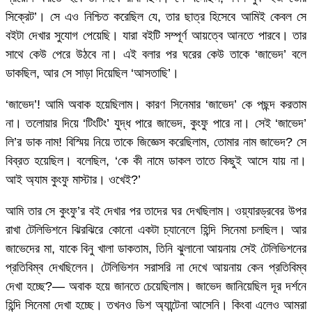
সিক্রেট’। সে এও নিশ্চিত করেছিল যে, তার ছাত্র হিসেবে আমিই কেবল সে
বইটা দেখার সুযোগ পেয়েছি। যারা বইটি সম্পূর্ণ আয়ত্বে আনতে পারবে। তার
সাথে কেউ পেরে উঠবে না। এই বলার পর ঘরের কেউ তাকে ‘জাভেদ’ বলে
ডাকছিল, আর সে সাড়া দিয়েছিল ‘আসতাছি’।
‘জাভেদ’! আমি অবাক হয়েছিলাম। কারণ সিনেমার ‘জাভেদ’ কে পছন্দ করতাম
না। তলোয়ার দিয়ে ‘টিংটিং’ যুদ্ধ পারে জাভেদ, কুংফু পারে না। সেই ‘জাভেদ’
লি’র ডাক নাম! বিস্মিয় নিয়ে তাকে জিজ্ঞেস করেছিলাম, তোমার নাম জাভেদ? সে
বিব্রত হয়েছিল। বলেছিল, ‘কে কী নামে ডাকল তাতে কিছুই আসে যায় না।
আই অ্যাম কুংফু মাস্টার। ওখেই?’
আমি তার সে কুংফু’র বই দেখার পর তাদের ঘর দেখছিলাম। ওয়্যারড্রবের উপর
রাখা টেলিভিশনে ঝিরঝিরে কোনো একটা চ্যানেলে হিন্দি সিনেমা চলছিল। আর
জাভেদের মা, যাকে বিনু খালা ডাকতাম, তিনি ঝুলানো আয়নায় সেই টেলিভিশনের
প্রতিবিম্ব দেখছিলেন। টেলিভিশন সরাসরি না দেখে আয়নায় কেন প্রতিবিম্ব
দেখা হচ্ছে?— অবাক হয়ে জানতে চেয়েছিলাম। জাভেদ জানিয়েছিল দূর দর্শনে
হিন্দি সিনেমা দেখা হচ্ছে। তখনও ডিশ অ্যান্টেনা আসেনি। কিংবা এলেও আমরা