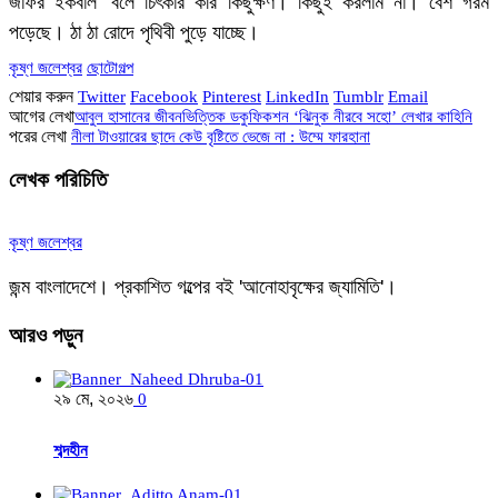
জাফর ইকবাল’ বলে চিৎকার করি কিছুক্ষণ। কিছুই করলাম না। বেশ গরম
পড়েছে। ঠা ঠা রোদে পৃথিবী পুড়ে যাচ্ছে।
কৃষ্ণ জলেশ্বর
ছোটোগল্প
শেয়ার করুন
Twitter
Facebook
Pinterest
LinkedIn
Tumblr
Email
আগের লেখা
আবুল হাসানের জীবনভিত্তিক ডকুফিকশন ‘ঝিনুক নীরবে সহো’ লেখার কাহিনি
পরের লেখা
নীলা টাওয়ারের ছাদে কেউ বৃষ্টিতে ভেজে না : উম্মে ফারহানা
লেখক পরিচিতি
কৃষ্ণ জলেশ্বর
জন্ম বাংলাদেশে। প্রকাশিত গল্পের বই 'আনোহাবৃক্ষের জ্যামিতি'।
আরও
পড়ুন
২৯ মে, ২০২৬
0
শব্দহীন