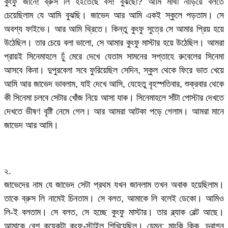
কুংফু জানে! ব্রুস লি হইতেছে বস! বুঝছো? আমি মাথা নাড়িয়ে বলতে
চেয়েছিলাম যে আমি বুঝছি। জাভেদ আর আমি একই স্কুলে পড়তাম। সে
অবশ্য ফাইভে। আর আমি থ্রিতে। কিন্তু কুংফু সুত্রে সে আমার প্রিয় হয়ে
উঠেছিল। তার চেয়ে বলা ভালো, সে আমার কুংফু মাস্টার হয়ে উঠেছিল। আমরা
প্রায়ই সিনেমাহলে ঢুঁ মেরে দেখে যেতাম সামনের সপ্তাহে রুবেলের সিনেমা
আসবে কিনা। দুপুরবেলা সবে ফুরিয়েছিল সেদিন, স্কুল থেকে ফিরে ভাত খেয়ে
আমি আর জাভেদ ভাবলাম, যাই দেখে আসি, যেহেতু বৃহস্পতিবার, শুক্রবার থেকে
কী সিনেমা চলবে সেটার খোঁজ নিয়ে আসা যাক। সিনেমাহলে সাঁটা পোস্টার দেখতে
দেখতে ভীষণ বৃষ্টি নেমে গেল। আর আমরা আটকা পড়ে গেলাম। আমরা মানে
জাভেদ আর আমি।
২.
জাভেদের নাম যে জাভেদ সেটা প্রথম যখন জানলাম তখন অবাক হয়েছিলাম।
তাকে ব্রুস লি নামেই চিনতাম। সে বলত, আমাকে লি বলেই ডেকো। আমিও
লি-ই বলতাম। সে বলত, সে হচ্ছে কুংফু মাস্টার। তার ব্ল্যাক বেল্ট আছে।
আমাকে বেশ কয়েকটা কুংফু-স্টাইল শিখিয়েছিল। যেমন: মাংকি কিক, ড্রাগন