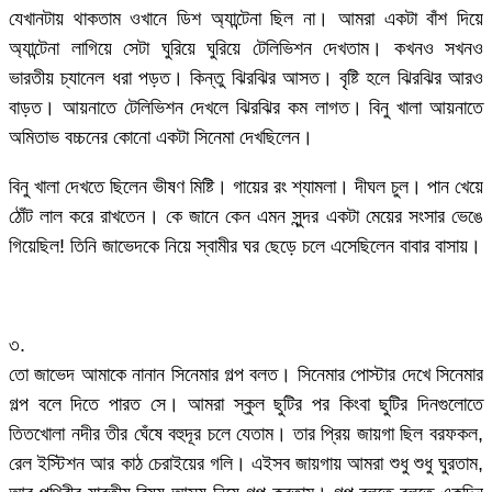
যেখানটায় থাকতাম ওখানে ডিশ অ্যান্টেনা ছিল না। আমরা একটা বাঁশ দিয়ে
অ্যান্টেনা লাগিয়ে সেটা ঘুরিয়ে ঘুরিয়ে টেলিভিশন দেখতাম। কখনও সখনও
ভারতীয় চ্যানেল ধরা পড়ত। কিন্তু ঝিরঝির আসত। বৃষ্টি হলে ঝিরঝির আরও
বাড়ত। আয়নাতে টেলিভিশন দেখলে ঝিরঝির কম লাগত। বিনু খালা আয়নাতে
অমিতাভ বচ্চনের কোনো একটা সিনেমা দেখছিলেন।
বিনু খালা দেখতে ছিলেন ভীষণ মিষ্টি। গায়ের রং শ্যামলা। দীঘল চুল। পান খেয়ে
ঠোঁট লাল করে রাখতেন। কে জানে কেন এমন সুন্দর একটা মেয়ের সংসার ভেঙে
গিয়েছিল! তিনি জাভেদকে নিয়ে স্বামীর ঘর ছেড়ে চলে এসেছিলেন বাবার বাসায়।
৩.
তো জাভেদ আমাকে নানান সিনেমার গল্প বলত। সিনেমার পোস্টার দেখে সিনেমার
গল্প বলে দিতে পারত সে। আমরা স্কুল ছুটির পর কিংবা ছুটির দিনগুলোতে
তিতখোলা নদীর তীর ঘেঁষে বহুদূর চলে যেতাম। তার প্রিয় জায়গা ছিল বরফকল,
রেল ইস্টিশন আর কাঠ চেরাইয়ের গলি। এইসব জায়গায় আমরা শুধু শুধু ঘুরতাম,