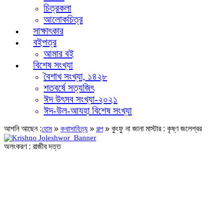
চিত্রকলা
আলোকচিত্র
সাক্ষাৎকার
বইপত্র
আমার বই
বিশেষ সংখ্যা
বৈশাখ সংখ্যা, ১৪২৮
শতবর্ষে সত্যজিৎ
ঈদ উৎসব সংখ্যা-২০২১
ঈদ-উল-আযহা বিশেষ সংখ্যা
আপনি আছেন :
»
»
»
কুংফু না জানা মাস্টার : কৃষ্ণ জলেশ্বর
হোম
কথাসাহিত্য
গল্প
অলংকরণ : রাজীব দত্ত