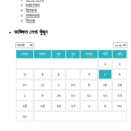
ভ্রমণগদ্য
শিল্পকলা
সাক্ষাৎকার
সিনেমা
কাঙ্ক্ষিত লেখা খুঁজুন
সোম
মঙ্গল
বুধ
বৃহ
শুক্র
শনি
রবি
১
২
৩
৪
৫
৭
৮
৯
১০
১১
১
১৩
৪
১৫
১৬
১
৮
১৯
২০
২১
২২
২৩
২৪
২৫
২৬
২৭
২
৯
৩০
৩১