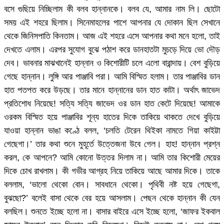
বসে গুছিয়ে নিচ্ছিলাম কী বলব হান্নানকে। বলব যে, আমার নাম লি। ছোটো
সময় এই শহরে ছিলাম। সিনেমাহলের পাশে আপনার যে দোকান ছিল সেখানে
থেকে জিনিসপাতি কিনতাম। আজ এই শহরে এসে আপনার কথা মনে হলো, তাই
দেখতে এলাম। এরপর সুযোগ বুঝে পঠাশ করে ডানহাতটা মুচড়ে দিয়ে ভো দৌড়
দেব। ভাবনার মাঝখানেই হান্নান ও কিশোরীটি চলে এলো বারান্দায়। বেশ বুড়িয়ে
গেছে হান্নান। লুঙ্গি আর পাঞ্জাবি পরা। আমি বিস্মিত হলাম। তার পাঞ্জাবির ডান
হাত পতপত করে উড়ছে। তার মানে হান্নানের ডান হাত কাটা। অর্থাৎ জাভেদ
প্রতিশোধ নিয়েছে! সত্যি সত্যি জাভেদ ওর ডান হাত কেটে দিয়েছে! আমাকে
ওরকম বিস্মিত হয়ে পাঞ্জাবির শূন্য হাতের দিকে তাকিয়ে থাকতে দেখে বুড়িয়ে
যাওয়া হান্নান ভাঙা কণ্ঠে বলল, ‘চলতি টেরেন থিইকা নামতে গিয়া কাইট্টা
গেছেগা।’ তার কথা শুনে মুহূর্তে উত্তেজনা উবে গেল। হাহ! হান্নান প্রশ্ন
করল, কে আপনে? আমি কোনো উত্তর দিলাম না। আমি তার কিশোরী মেয়ের
দিকে চোখ রাখলাম। কী গভীর আগ্রহ নিয়ে তাকিয়ে আছে আমার দিকে। তাকে
বললাম, ‘ভালো থেকো বোন। সাবধানে থেকো। পৃথিবী নষ্ট হয়ে গেছেগা,
বুঝছো?’ বলেই বাসা থেকে বের হয়ে আসলাম। পেছন থেকে হান্নান কী যেন
বলছিল। শুনতে ইচ্ছে হলো না। বাসার বাইরে এসে ইচ্ছে হলো, ‘জাফর ইকবাল