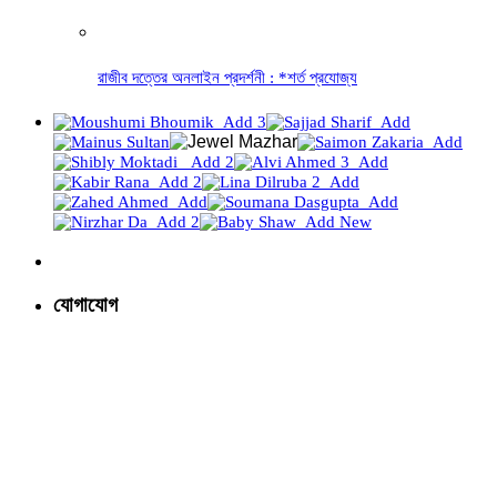
রাজীব দত্তের অনলাইন প্রদর্শনী : *শর্ত প্রযোজ্য
যোগাযোগ