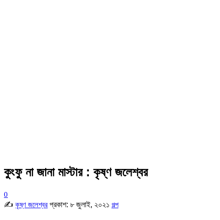
কুংফু না জানা মাস্টার : কৃষ্ণ জলেশ্বর
0
✍
প্রকাশ:
৮ জুলাই, ২০২১
কৃষ্ণ জলেশ্বর
গল্প