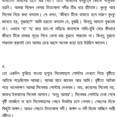
বাসাতেও মামাদের হাতে মার খেত। এতে আমাদের বন্ধুত্বে কোনো অসুবিধা
হয়নি। আমরা বিকেল বেলায় তিতখোলা নদীর তীর ধরে হাঁটতাম। কুংফু আর
সিনেমা নিয়ে কথা বলতাম। সে বলত, ‘জীবনে টিকে থাকতে হলে দারুণ কুংফু
জানতে হয়, বুঝছো?’ আমি হয়তো বলতাম যে, বুঝছি। কিন্তু আদতে বুঝতাম
না। ওভাবে ‘হা’ ‘হু’ করে হাত-পা নাড়িয়ে বাতাসকে লাথি-ঘুষি মেরে কীভাবে
জীবনে টিকে থাকার সূত্র শিখে ফেলা যায় বুঝতে পারতাম না। কিন্তু বুঝতে
পারতাম ক্রমেই যেন আমার চেয়ে বয়সে অনেক বড়ো হয়ে উঠছিল জাভেদ।
৪.
তো একদিন ফুরিয়ে যাওয়া দুপুরে সিনেমাহলে পোস্টার দেখতে গিয়ে বৃষ্টিতে
আটকে পড়েছিলাম আমরা। আমরা মানে জাভেদ আর আমি। বৃষ্টিতে আটকা
পড়ে অনেকক্ষণ আমরা সিনেমার পোস্টার দেখলাম। নাহ, রুবেলের সিনেমা নয়,
জাফর ইকবালের সিনেমা আসবে। ‘বন্ধু আমার’। সিনেমার পোস্টার দেখা শেষে
বৃষ্টি থামছিল না বলে সিনেমাহলের পেছন দিকটায় চলে গেলাম। পেছনের দিকে
কিছুটা জঙ্গল। আরও পেছনে তিতখোলা নদী। জঙ্গল ও নদী ভিজে যাচ্ছিল ভারী
বৃষ্টিতে।