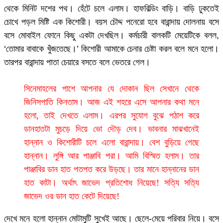
থেকে মিনিট দশের পথ। হেঁটে চলে এলাম। হাফবিল্ডিং বাড়ি। বাড়ি ঢুকতেই
চোখে পড়ল মিষ্টি এক কিশোরী। বয়স চৌদ্দ পনেরো হবে বারান্দায় দোলনায় বসে
বসে মোবাইল ফোনে কিছু একটা দেখছিল। কর্মচারী বালকটি মেয়েটিকে বলল,
‘তোমার বাবাকে খুঁজতেছে।’ কিশোরী আমাকে চেনার চেষ্টা করল বলে মনে হলো।
তারপর বারান্দায় পাতা চেয়ারে বসতে বলে ভেতরে গেল।
সিনেমাহলের পাশে আপনার যে দোকান ছিল সেখানে থেকে
জিনিসপাতি কিনতাম। আজ এই শহরে এসে আপনার কথা মনে
হলো, তাই দেখতে এলাম। এরপর সুযোগ বুঝে পঠাশ করে
ডানহাতটা মুচড়ে দিয়ে ভো দৌড় দেব। ভাবনার মাঝখানেই
হান্নান ও কিশোরীটি চলে এলো বারান্দায়। বেশ বুড়িয়ে গেছে
হান্নান। লুঙ্গি আর পাঞ্জাবি পরা। আমি বিস্মিত হলাম। তার
পাঞ্জাবির ডান হাত পতপত করে উড়ছে। তার মানে হান্নানের ডান
হাত কাটা। অর্থাৎ জাভেদ প্রতিশোধ নিয়েছে! সত্যি সত্যি
জাভেদ ওর ডান হাত কেটে দিয়েছে!
দেখে মনে হলো হান্নান মোটামুটি সুখেই আছে। ছেলে-মেয়ে পরিবার নিয়ে। বসে