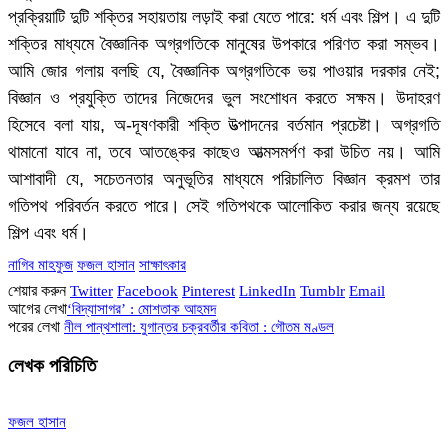
প্রক্রিয়াটি দুটি শক্তির সহায়তায় লড়াই করা যেতে পারে: ধর্ম এবং শিল্প। এ দুটি
শক্তির মাধ্যমে বৈজ্ঞানিক অগ্রগতিকে মানুষের উপকারে পরিণত করা সম্ভব।
আমি জোর গলায় বলছি যে, বৈজ্ঞানিক অগ্রগতিকে ভয় পাওয়ার দরকার নেই;
বিজ্ঞান ও প্রযুক্তি তাদের নিজেদের ভুল সংশোধন করতে সক্ষম। উদাহরণ
হিসেবে বলা যায়, অ-দূষণকারী শক্তি উত্পাদনের বর্তমান প্রচেষ্টা। অগ্রগতি
থামানো যাবে না, তবে আতঙ্কের কাছেও আত্মসমর্পণ করা উচিত নয়। আমি
আশাবাদী যে, সচেতনতার অনুভূতির মাধ্যমে পরিচালিত বিজ্ঞান ক্রমশ তার
গতিপথ পরিবর্তন করতে পারে। সেই গতিপথকে আলোকিত করার জন্য রয়েছে
শিল্প এবং ধর্ম।
নাগিব মাহফুজ
ফজল হাসান
সাক্ষাৎকার
শেয়ার করুন
Twitter
Facebook
Pinterest
LinkedIn
Tumblr
Email
আগের লেখা
‘বিদ্যাসাগর’ : মোশতাক আহমদ
পরের লেখা
নীল পান্থশালা: যুগান্তর চক্রবর্তীর কবিতা : গৌতম মণ্ডল
লেখক পরিচিতি
ফজল হাসান