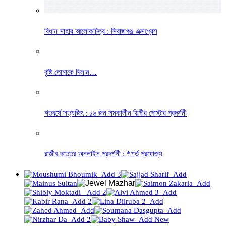
বিধান সাহার আলোকচিত্র : সিরাজগঞ্জ এক্সপ্রেস
বৃষ্টি তোমাকে দিলাম…
শতবর্ষে সত্যজিৎ : ১৬ জন সমকালীন শিল্পীর পোস্টার প্রদর্শনী
রাজীব দত্তের অনলাইন প্রদর্শনী : *শর্ত প্রযোজ্য