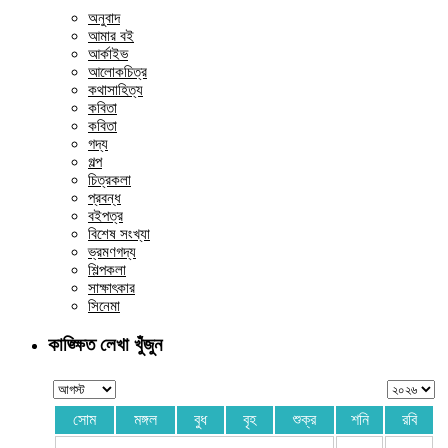
অনুবাদ
আমার বই
আর্কাইভ
আলোকচিত্র
কথাসাহিত্য
কবিতা
কবিতা
গদ্য
গল্প
চিত্রকলা
প্রবন্ধ
বইপত্র
বিশেষ সংখ্যা
ভ্রমণগদ্য
শিল্পকলা
সাক্ষাৎকার
সিনেমা
কাঙ্ক্ষিত লেখা খুঁজুন
সোম
মঙ্গল
বুধ
বৃহ
শুক্র
শনি
রবি