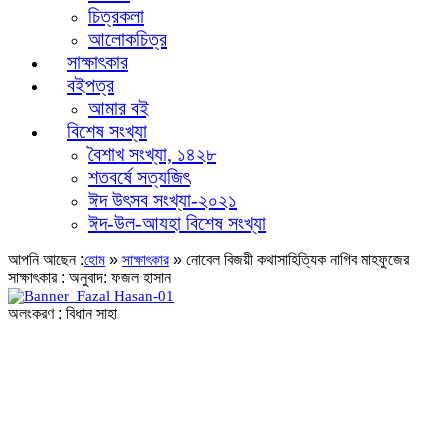
চিত্রকলা
আলোকচিত্র
সাক্ষাৎকার
বইপত্র
আমার বই
বিশেষ সংখ্যা
বৈশাখ সংখ্যা, ১৪২৮
শতবর্ষে সত্যজিৎ
ঈদ উৎসব সংখ্যা-২০২১
ঈদ-উল-আযহা বিশেষ সংখ্যা
আপনি আছেন :
»
»
নোবেল বিজয়ী কথাসাহিত্যিক নাগিব মাহফুজের
হোম
সাক্ষাৎকার
সাক্ষাৎকার : অনুবাদ: ফজল হাসান
অলংকরণ : বিধান সাহা