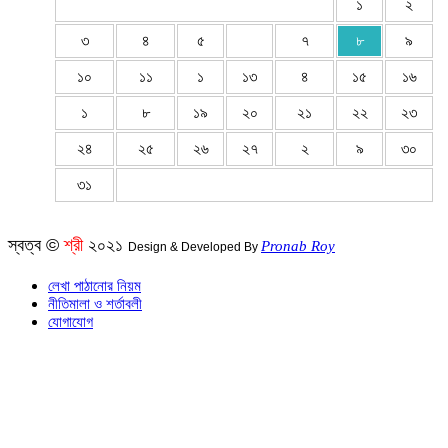
১
২
৩
৪
৫
৭
৮
৯
১০
১১
১
১৩
৪
১৫
১৬
১
৮
১৯
২০
২১
২২
২৩
২৪
২৫
২৬
২৭
২
৯
৩০
৩১
স্বত্ব ©
শ্রী
২০২১
Pronab Roy
Design & Developed By
লেখা পাঠানোর নিয়ম
নীতিমালা ও শর্তাবলী
যোগাযোগ