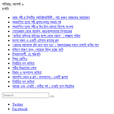
শনিবার, আগস্ট ৮
চলতি
আজ শ্রী-র দ্বিতীয় প্রতিষ্ঠাবার্ষিকী : পাঠ করুন আজকের আয়োজন
প্রকাশিত হলো শ্রী গল্পসংখ্যার প্রথম পর্ব
প্রকাশিত হলো শ্রী-র ঈদ-উল-আযহা বিশেষ সংখ্যা
শেহেরজাদ থেকে মার্কেস, জাদুবাস্তবতার নিশাচরেরা
‘কবিতা যুক্তির বাইরের জগৎ থেকে আসে’ : সাজ্জাদ শরিফ
মনসা মঙ্গল ও একটি এটলাস ছাতার গল্প
‘রোদের আলোকে চাঁদ বলে মনে হয়’ : পুরুষতন্ত্রের দখলে ঢাকাই ছবির গান
দক্ষিণে দারুণ যুদ্ধ, পেরেকে বিদ্ধ হচ্ছে কবি
ত্রিকালদর্শী, হে পঙ্খিনি
প্রিয় রোসিও
নির্বাচিত দশ কবিতা
শরীর ডিঙানোর লোভ
বিষাদ ও অন্যান্য কবিতা
আলফঁস দোদে-র গল্প : কমলালেবু : একটি কল্পনা
নির্বাচিত দশ কবিতা
আমরা এবং এআই : তৃতীয় পর্ব : এআই যুগে থিয়েটার
Twitter
Facebook