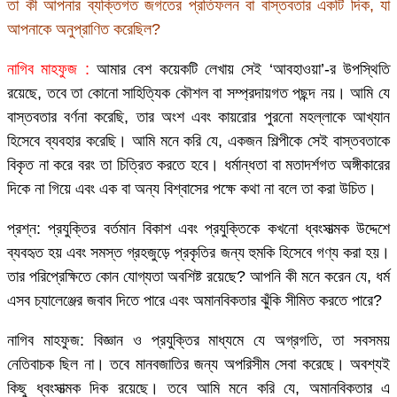
তা কী আপনার ব্যক্তিগত জগতের প্রতিফলন বা বাস্তবতার একটি দিক, যা
আপনাকে অনুপ্রাণিত করেছিল?
নাগিব মাহফুজ :
আমার বেশ কয়েকটি লেখায় সেই ‘আবহাওয়া’-র উপস্থিতি
রয়েছে, তবে তা কোনো সাহিত্যিক কৌশল বা সম্প্রদায়গত পছন্দ নয়। আমি যে
বাস্তবতার বর্ণনা করেছি, তার অংশ এবং কায়রোর পুরনো মহল্লাকে আখ্যান
হিসেবে ব্যবহার করেছি। আমি মনে করি যে, একজন শিল্পীকে সেই বাস্তবতাকে
বিকৃত না করে বরং তা চিত্রিত করতে হবে। ধর্মান্ধতা বা মতাদর্শগত অঙ্গীকারের
দিকে না গিয়ে এবং এক বা অন্য বিশ্বাসের পক্ষে কথা না বলে তা করা উচিত।
প্রশ্ন: প্রযুক্তির বর্তমান বিকাশ এবং প্রযুক্তিকে কখনো ধ্বংসাত্মক উদ্দেশে
ব্যবহৃত হয় এবং সমস্ত গ্রহজুড়ে প্রকৃতির জন্য হুমকি হিসেবে গণ্য করা হয়।
তার পরিপ্রেক্ষিতে কোন যোগ্যতা অবশিষ্ট রয়েছে? আপনি কী মনে করেন যে, ধর্ম
এসব চ্যালেঞ্জের জবাব দিতে পারে এবং অমানবিকতার ঝুঁকি সীমিত করতে পারে?
নাগিব মাহফুজ: বিজ্ঞান ও প্রযুক্তির মাধ্যমে যে অগ্রগতি, তা সবসময়
নেতিবাচক ছিল না। তবে মানবজাতির জন্য অপরিসীম সেবা করেছে। অবশ্যই
কিছু ধ্বংসাত্মক দিক রয়েছে। তবে আমি মনে করি যে, অমানবিকতার এ