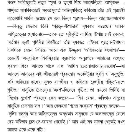
পতঙ্গ সবকিছুকেই নতুন স্পৃহা ও তৃষ্ণা দিয়ে আত্যন্তিক আস্বাদন—
শাশ্বত মানবিকতারই স্বতঃস্ফূর্ত অভিব্যক্তি; কবিতায় তাঁর এই প্রচেষ্টা
কতোখানি সার্থক হয়েছে সে এক ভিন্ন প্রসঙ্গ—ভিন্ন আলোচনাসাপেক্ষ
—কিন্তু যেভাবে তিনি ‘প্রত্ন-উপাদান’ ব্যবহার করেছেন মানব-
অস্তিত্বের দ্যোতনায়—তাকে তো স্বীকৃতি না দিয়ে উপায় নেই কোনো;
‘বর্তমান ভ্রষ্ট পৃথিবীর বিপরীতে’ তাঁর ব্যবহৃত এইসব প্রত্ন-উপাদান
একদিকে যেমন ফিরিয়ে আনে এক উজ্জ্বল ‘অভিজ্ঞতার সংজ্ঞাপন’—
তেমনই অন্যদিকে মিথস্ক্রিয়ার ক্রমাগত অনুরণনে আমাদের মধ্যেও
ক্রমশ ফিরে আসতে থাকে এক ‘আদিম চেতনাজাত নন্দনবোধ’—যা
আসলে আমাদের এই জীবনেরই প্রবহমান অর্কেস্ট্রার ধ্বনি ও অনুভূতি;
কবি জফিরের কাছেও মূলত যা জীবন ও কবিতার ‘কেন্দ্রীয় শক্তি’-রূপে
গৃহীত; ‘সামূহিক চৈতন্যের অংশ’-হিসেবে গৃহীত; তা নয়তো তিনিই বা
‘মিথের মুখোশ’ প্রবন্ধে কেন বলবেন— ‘মিথ যেমন, কবিতাও মানুষের
সামূহিক চেতনার ফল।’ আর কেনইবা ‘শব্দের সংক্রাম’ প্রবন্ধে বলবেন—
‘সৃষ্টির রহস্য আর অস্তিত্বের অন্ধকার মানুষকে যে অলাতচক্রে ফেলে
দেয় কবিতার জন্ম সে-জায়গা থেকেই।’ আর এই সব ভাবনা থেকেই যখন
আমরা একে একে পড়ি :