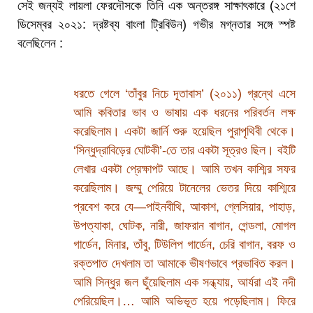
সেই জন্যই লায়লা ফেরদৌসকে তিনি এক অন্তরঙ্গ সাক্ষাৎকারে (২১শে
ডিসেম্বর ২০২১: দ্রষ্টব্য বাংলা ট্রিবিউন) গভীর মগ্নতার সঙ্গে স্পষ্ট
বলেছিলেন :
ধরতে গেলে ‘তাঁবুর নিচে দূতাবাস’ (২০১১) গ্রন্থে এসে
আমি কবিতার ভাব ও ভাষায় এক ধরনের পরিবর্তন লক্ষ
করেছিলাম। একটা জার্নি শুরু হয়েছিল পুরাপৃথিবী থেকে।
‘সিন্ধুদ্রাবিড়ের ঘোটকী’-তে তার একটা সূত্রও ছিল। বইটি
লেখার একটা প্রেক্ষাপট আছে। আমি তখন কাশ্মির সফর
করেছিলাম। জম্মু পেরিয়ে টানেলের ভেতর দিয়ে কাশ্মিরে
প্রবেশ করে যে—পাইনবীথি, আকাশ, গ্লেসিয়ার, পাহাড়,
উপত্যাকা, ঘোটক, নারী, জাফরান বাগান, গেন্ডলা, মোগল
গার্ডেন, মিনার, তাঁবু, টিউলিপ গার্ডেন, চেরি বাগান, বরফ ও
রক্তপাত দেখলাম তা আমাকে ভীষণভাবে প্রভাবিত করল।
আমি সিন্ধুর জল ছুঁয়েছিলাম এক সন্ধ্যায়, আর্যরা এই নদী
পেরিয়েছিল।… আমি অভিভূত হয়ে পড়েছিলাম। ফিরে