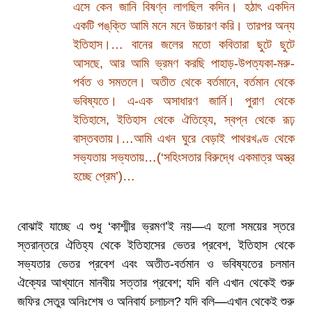
এসে কেন জানি বিষণ্ন লাগছিল কদিন। হঠাৎ একদিন
একটি পঙ্‌ক্তি আমি মনে মনে উচ্চারণ করি। তারপর অন্য
ইতিহাস।… বানের জলের মতো কবিতারা ছুটে ছুটে
আসছে, আর আমি ভ্রমণ করছি পাহাড়-উপত্যকা-মরু-
পর্বত ও সমতলে। অতীত থেকে বর্তমানে, বর্তমান থেকে
ভবিষ্যতে। এ-এক অসাধারণ জার্নি। পুরাণ থেকে
ইতিহাসে, ইতিহাস থেকে ঐতিহ্যে, স্বপ্ন থেকে রূঢ়
বাস্তবতায়।…আমি এখন ঘুরে বেড়াই পাথরখণ্ড থেকে
সভ্যতায় সভ্যতায়…(‘সহিংসতার বিরুদ্ধে একমাত্র অস্ত্র
হচ্ছে প্রেম’)…
বোঝাই যাচ্ছে এ শুধু ‘কাশ্মীর ভ্রমণ’ই নয়—এ হলো সময়ের স্তরে
স্তরান্তরে ঐতিহ্য থেকে ইতিহাসের ভেতর প্রবেশ, ইতিহাস থেকে
সভ্যতার ভেতর প্রবেশ এবং অতীত-বর্তমান ও ভবিষ্যতের চলমান
ঐক্যের আখ্যানে মানবীয় সত্তার প্রবেশ; যদি বলি এখান থেকেই শুরু
জফির সেতুর অনিঃশেষ ও অনিবার্য চলাচল? যদি বলি—এখান থেকেই শুরু