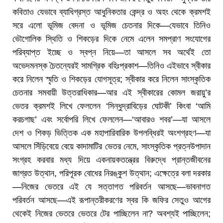
কবিতাও যেভাবে ব্যাধিগ্রস্ত আধুনিকতার কেন্দ্র ও অহং থেকে ক্রমশই
সরে এলো ভূমিজ বেদনা ও ভূমিজ চেতনার দিকে—যেভাবে তিনিও
ভৌগোলিক স্থিতি ও শিকড়ের দিকে নেমে এলেন সমপ্রাণ সংযোগের
পরিব্যাপ্ত ইচ্ছে ও স্বপ্ন নিয়ে—তা আসলে সব অর্থেই তো
অভেদমনস্ক চৈতন্যেরই সামগ্রিক বহিঃপ্রকাশ—তিনিও এইভাবে স্বীকার
করে নিলেন স্মৃতি ও শিকড়ের যোগসূত্র; স্বীকার করে নিলেন সাংস্কৃতিক
চেতনার সমবায়ী উত্তরাধিকার—আর এই স্বীকারের কোমল জরায়ু’র
ভেতর ক্রমশই লিখে ফেললেন ‘সিন্ধুদ্রাবিড়ের ঘোটকী’ কিংবা ‘আমি
করচগাছ’ এবং সর্বোপরি লিখে ফেললেন—‘আবারও শবর’—যা আসলে
দেশ ও শিকড় ভিত্তিক এক মহাপারিবারিক উপলব্ধিরই অংশগ্রহণ—যা
আসলে সিঁড়িবেয়ে বেয়ে কাদামাটির ভেতর নেমে, সাংস্কৃতিক প্রত্নউপাদান
সংগ্রহ করবার মধ্য দিয়ে একনায়কতন্ত্রের বিরুদ্ধে প্রান্তজীবনের
জাগ্রত উত্থান, পরিপূরক বোধের নিরঙ্কুশ উত্থান; এক্ষেত্রে বলা দরকার
—নিজের ভেতরে এই যে সত্তাগত পরিবর্তন আসছে—ভাবনাগত
পরিবর্তন আসছে—এই রূপান্তরীকরণের স্বর কি জফির সেতুও আগের
থেকেই নিজের ভেতরে ভেতরে টের পাচ্ছিলেন না? অবশ্যই পাচ্ছিলেন;