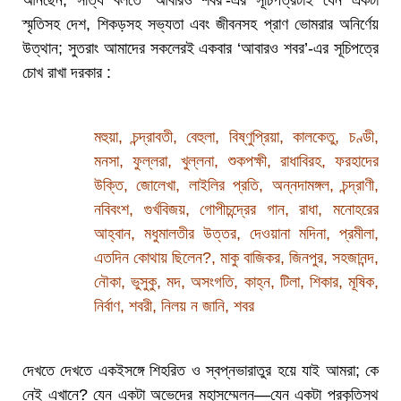
আনছেন; সত্যি বলতে ‘আবারও শবর’-এর সূচিপত্রটাই যেন একটা
স্মৃতিসহ দেশ, শিকড়সহ সভ্যতা এবং জীবনসহ প্রাণ ভোমরার অনির্ণেয়
উত্থান; সুতরাং আমাদের সকলেরই একবার ‘আবারও শবর’-এর সূচিপত্রে
চোখ রাখা দরকার :
মহুয়া, চন্দ্রাবতী, বেহুলা, বিষ্ণুপ্রিয়া, কালকেতু, চণ্ডী,
মনসা, ফুল্লরা, খুল্লনা, শুকপক্ষী, রাধাবিরহ, ফরহাদের
উক্তি, জোলেখা, লাইলির প্রতি, অন্নদামঙ্গল, চন্দ্রাণী,
নবিবংশ, গুর্খবিজয়, গোপীচন্দ্রের গান, রাধা, মনোহরের
আহ্বান, মধুমালতীর উত্তর, দেওয়ানা মদিনা, প্রমীলা,
এতদিন কোথায় ছিলেন?, মাকু বাজিকর, জিনপুর, সহজানন্দ,
নৌকা, ভুসুকু, মদ, অসংগতি, কাহ্ন, টিলা, শিকার, মূষিক,
নির্বাণ, শবরী, নিলয় ন জানি, শবর
দেখতে দেখতে একইসঙ্গে শিহরিত ও স্বপ্নভারাতুর হয়ে যাই আমরা; কে
নেই এখানে? যেন একটা অভেদের মহাসম্মেলন—যেন একটা প্রকৃতিস্থ