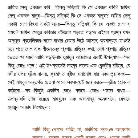
জফির সেতু একজন কবি—কিন্তু সত্যিই কি সে একজন কবি? জফির
সেতু একজন মানুষ—কিন্তু সত্যিই কি সে একজন মানুষ? জফির সেতু
একটা দেশ কিংবা একটা সময়—কিন্তু সত্যিই কি সে একটা দেশ বা
সময়? জফির সেতুর কবিতার বইগুলো পড়তে পড়তে এইসব প্রশ্ন যখন
অদ্ভুত প্রহেলিকার মতো মাথার ভেতর উঠে আসছে ক্রমান্বয়ে তখনই
মনে পড়ে গেল এক শীতস্তব্ধ প্রগাঢ় রাত্রির কথা; সেই প্রগাঢ় রাত্রির
ভেতর সে সময় আমি পড়ছিলাম হুমায়ুন আজাদের একটি উপন্যাস—‘সব
কিছু ভেঙে পড়ে’; এই উপন্যাসেই মাহবুব নামের এক কেন্দ্রীয় চরিত্র, যে
নদীর ওপর ব্রীজ বানায়, ক্রমাগত ব্রীজ বানানোই যার একমাত্র কাজ—
সেই মাহবুব অন্তর্গত চেতনা থেকে সবসময়েই মনে করত—ব্রীজ হোক বা
কাঠামো—সব কিছুই একদিন ভেঙে পড়বে—ভেঙে পড়তে বাধ্য—
উপন্যাসটি শেষ হয়েছে মাহবুবের এক অসামান্য আত্মদর্শনে, যেখানে
হুমায়ুন আজাদ লিখেছেন :
আমি কিছু দেখতে পাচ্ছি না, চারদিকে প্রচণ্ড অন্ধকার
নামছে। আমার সামনে একটি দালান ভেঙে পড়ছে আমি