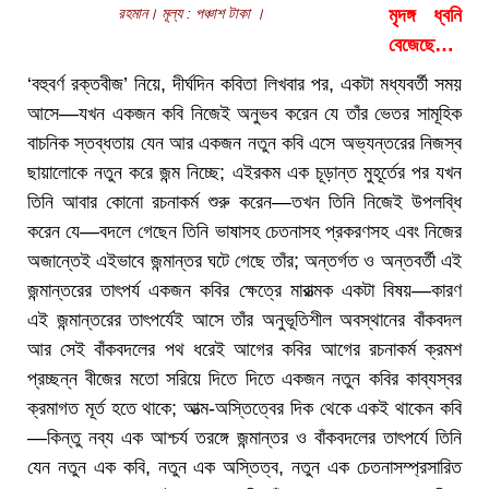
রহমান। মূল্য : পঞ্চাশ টাকা ।
মৃদঙ্গ ধ্বনি
বেজেছে…
‘বহুবর্ণ রক্তবীজ’ নিয়ে, দীর্ঘদিন কবিতা লিখবার পর, একটা মধ্যবর্তী সময়
আসে—যখন একজন কবি নিজেই অনুভব করেন যে তাঁর ভেতর সামূহিক
বাচনিক স্তব্ধতায় যেন আর একজন নতুন কবি এসে অভ্যন্তরের নিজস্ব
ছায়ালোকে নতুন করে জন্ম নিচ্ছে; এইরকম এক চূড়ান্ত মুহূর্তের পর যখন
তিনি আবার কোনো রচনাকর্ম শুরু করেন—তখন তিনি নিজেই উপলব্ধি
করেন যে—বদলে গেছেন তিনি ভাষাসহ চেতনাসহ প্রকরণসহ এবং নিজের
অজান্তেই এইভাবে জন্মান্তর ঘটে গেছে তাঁর; অন্তর্গত ও অন্তবর্তী এই
জন্মান্তরের তাৎপর্য একজন কবির ক্ষেত্রে মারাত্মক একটা বিষয়—কারণ
এই জন্মান্তরের তাৎপর্যেই আসে তাঁর অনুভূতিশীল অবস্থানের বাঁকবদল
আর সেই বাঁকবদলের পথ ধরেই আগের কবির আগের রচনাকর্ম ক্রমশ
প্রচ্ছন্ন বীজের মতো সরিয়ে দিতে দিতে একজন নতুন কবির কাব্যস্বর
ক্রমাগত মূর্ত হতে থাকে; আত্ম-অস্তিত্বের দিক থেকে একই থাকেন কবি
—কিন্তু নব্য এক আশ্চর্য তরঙ্গে জন্মান্তর ও বাঁকবদলের তাৎপর্যে তিনি
যেন নতুন এক কবি, নতুন এক অস্তিত্ব, নতুন এক চেতনাসম্প্রসারিত