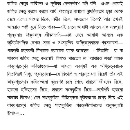
জফির সেতুর কাঙ্ক্ষিত ও সুতীব্র দেশদর্শন? যদি বলি—এখান থেকেই
জফির সেতু ক্রমে ক্রমে আর্য পাহাড়ের বানানো নান্দনিকতার চূড়া থেকে
নেমে এলেন ঘাসের দিকে, নদীর দিকে, সমতলের দিকে? আর তখনই
আমরাও স্পষ্ট বুঝে নিতে পারব—এই নেমে আসাটা আসলে এক সমপ্রাণ
গ্রন্থনার ঐক্যবদ্ধ জীবনদর্শন—এই নেমে আসাটা আসলে এক
ভূমিভৌগলিক দেশজ স্বর ও সংস্কৃতির অস্তিত্ববাচক প্রস্তাবনা—
গায়ত্রী চক্রবর্তী স্পিভাক হয়তোবা যাকে বলেছেন— ‘মিতালি’—যা না
থাকলে জফির সেতু কখনোই লিখতে পারতেন না ‘আবারও শবর’ নামক
কাব্যগ্রন্থের কবিতাগুলো—যা আসলে অবশ্যই এক অস্তিত্ববাচক
মিতালিরই নিগূঢ় প্রস্তাবনা—যে মিতালি ও প্রস্তাবনা নিয়েই তাঁর এই
কাব্যগ্রন্থের কবিতাগুলো ক্রমশই চলে গেছে হারানো জীবনের দিকে,
হারানো ইতিহাসের দিকে, হারানো সংস্কৃতির দিকে—সর্বোপরি হারানো
সময়ের দিকেও; যেন সাংস্কৃতিক বিচ্ছিন্নতা দূরীকরণের মধ্যে দিয়ে এই
কাব্যগ্রন্থে জফির সেতু সাংস্কৃতিক প্রত্নউপাদানের অনুসন্ধানী
উপাসক…