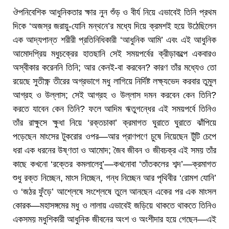
ঔপনিবেশিক আধুনিকতার ক্ষার নুন শুঁড় ও বীর্য নিয়ে এভাবেই তিনি প্রথম
দিকে ‘অজস্র জরায়ু-যোনি মন্থনে’র মধ্যে দিয়ে ক্রমশই হয়ে উঠেছিলেন
এক আদ্যপান্ত শরীরী প্রতিনিধিকারী ‘আধুনিক আমি’ এবং এই আধুনিক
আমোদপ্রিয় মধুচক্রের হাতছানি সেই সময়পর্বের ক্রীড়াকল্পে একবারও
অস্বীকার করেননি তিনি; আর কেনই-বা করবেন? কারণ তাঁর মধ্যেও তো
রয়েছে সুতীক্ষ্ণ তীরের অগ্রভাগে মধু লাগিয়ে নির্দিষ্ট লক্ষ্যভেদ করবার তুমুল
আগ্রহ ও উল্লাস; সেই আগ্রহ ও উল্লাস দমন করবেন কেন তিনি?
করতে যাবেন কেন তিনি? ফলে আদিম ঋতুগন্ধের এই সময়পর্বে তিনিও
তাঁর রাক্ষুসে ক্ষুধা নিয়ে ‘রক্তচাকা’ ক্রমাগত ঘুরাতে ঘুরাতে ঝাঁপিয়ে
পড়েছেন মাংসের টুকরোর ওপর—আর প্রাণপণে চুষে নিয়েছেন টুঁটি চেপে
ধরা এক ধরনের উষ্ণতা ও আমোদ; জৈব জীবন ও জীবচক্র এই সময় তাঁর
কাছে কখনো ‘রক্তের কমলালেবু’—কখনোবা ‘তাঁতকলের শব্দ’—ক্রমাগত
শুধু রক্ত নিচ্ছেন, মাংস নিচ্ছেন, গন্ধ নিচ্ছেন আর পৃথিবীর ‘রোমশ যোনি’
ও ‘জঠর ফুঁড়ে’ আশ্লেষে সংশ্লেষে তুলে আনছেন একের পর এক মাংসল
কোরক—মহাসঙ্গমের মধু ও লালায় এভাবেই জড়িয়ে থাকতে থাকতে তিনিও
একসময় মধুশিকারী আধুনিক জীবনের অংশ ও অংশীদার হয়ে গেছেন—এই