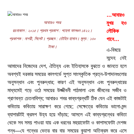
…আবারও
আবারও শবর
মুখর হও
রচনাকাল : ২০১৫। প্রথম প্রকাশ : পহেলা ফালগুন ১৪২২।
লৌকিক
প্রকাশক : নাগরী, সিলেট। প্রচ্ছদ : তৌহিন হাসান। মূল্য : ১৩০
গানে…
টাকা।
এ-বিষয়ে
সন্দেহ নেই
আমাদের নিজেদের দেশ, ঐতিহ্য এবং ইতিহাসকে বুঝতে ও জানতে হলে
অবশ্যই দরকার সময়ের কালগর্ভে সুপ্ত সাংস্কৃতিক প্রত্ন-উপাদানগুলোর
অনুসন্ধান এবং পুনরুদ্ধার; কারণ এই অনুসন্ধান এবং পুনরুদ্ধারের
মাধ্যমেই গড়ে ওঠে সময়ের উজ্জীবনী পাঠমালা এবং জীবনের সজীব ও
প্রাণবন্ত চেতনাবিশ্ব; আবারও শবর কাব্যগ্রন্থটি ঠিক যেন এই কাজটাই
কবিতায় কবিতায় সারাক্ষণ করে গেছে; সেক্ষেত্রে কবিতার ভালো-মন্দ
ব্যাপারটাই ক্রমশ উহ্য হয়ে দাঁড়ায়; আসলে এই কাব্যগ্রন্থের কবিতা
থেকে সব সময় পাওয়া যায় এক ধরনের মহুয়াফোটা ও কাপাসফোটা দেশজ
গন্ধ—যে গন্ধের ভেতর বার বার সময়ের কুয়াশা অতিক্রম করে এসে