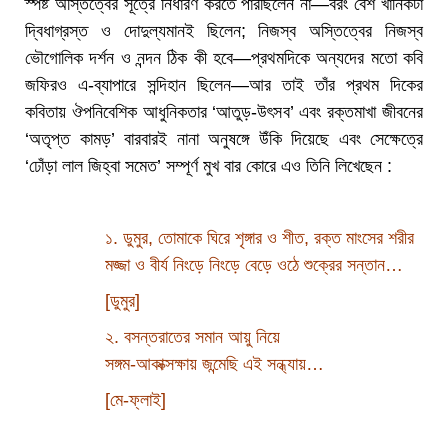
স্পষ্ট অস্তিত্বের সূত্রে নির্ধারণ করতে পারছিলেন না—বরং বেশ খানিকটা
দ্বিধাগ্রস্ত ও দোদুল্যমানই ছিলেন; নিজস্ব অস্তিত্বের নিজস্ব
ভৌগোলিক দর্শন ও নন্দন ঠিক কী হবে—প্রথমদিকে অন্যদের মতো কবি
জফিরও এ-ব্যাপারে সন্দিহান ছিলেন—আর তাই তাঁর প্রথম দিকের
কবিতায় ঔপনিবেশিক আধুনিকতার ‘আতুড়-উৎসব’ এবং রক্তমাখা জীবনের
‘অতৃপ্ত কামড়’ বারবারই নানা অনুষঙ্গে উঁকি দিয়েছে এবং সেক্ষেত্রে
‘ঢোঁড়া লাল জিহ্বা সমেত’ সম্পূর্ণ মুখ বার কোরে এও তিনি লিখেছেন :
১. ডুমুর, তোমাকে ঘিরে শৃঙ্গার ও শীত, রক্ত মাংসের শরীর
মজ্জা ও বীর্য নিংড়ে নিংড়ে বেড়ে ওঠে শুক্রের সন্তান…
[ডুমুর]
২. বসন্তরাতের সমান আয়ু নিয়ে
সঙ্গম-আকাক্সক্ষায় জন্মেছি এই সন্ধ্যায়…
[মে-ফ্লাই]