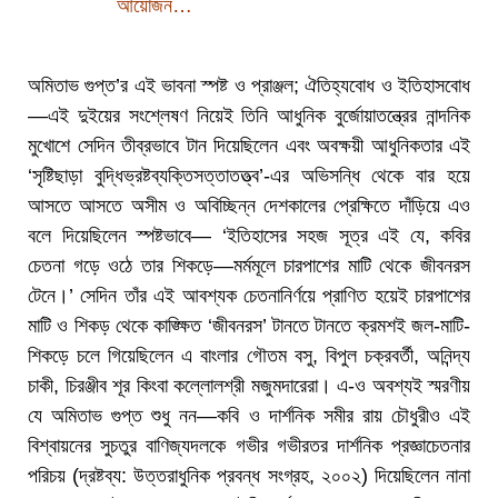
আয়োজন…
অমিতাভ গুপ্ত’র এই ভাবনা স্পষ্ট ও প্রাঞ্জল; ঐতিহ্যবোধ ও ইতিহাসবোধ
—এই দুইয়ের সংশ্লেষণ নিয়েই তিনি আধুনিক বুর্জোয়াতন্ত্রের নান্দনিক
মুখোশে সেদিন তীব্রভাবে টান দিয়েছিলেন এবং অবক্ষয়ী আধুনিকতার এই
‘সৃষ্টিছাড়া বুদ্ধিভ্রষ্টব্যক্তিসত্তাতত্ত্ব’-এর অভিসন্ধি থেকে বার হয়ে
আসতে আসতে অসীম ও অবিচ্ছিন্ন দেশকালের প্রেক্ষিতে দাঁড়িয়ে এও
বলে দিয়েছিলেন স্পষ্টভাবে— ‘ইতিহাসের সহজ সূত্র এই যে, কবির
চেতনা গড়ে ওঠে তার শিকড়ে—মর্মমূলে চারপাশের মাটি থেকে জীবনরস
টেনে।’ সেদিন তাঁর এই আবশ্যক চেতনানির্ণয়ে প্রাণিত হয়েই চারপাশের
মাটি ও শিকড় থেকে কাঙ্ক্ষিত ‘জীবনরস’ টানতে টানতে ক্রমশই জল-মাটি-
শিকড়ে চলে গিয়েছিলেন এ বাংলার গৌতম বসু, বিপুল চক্রবর্তী, অনিন্দ্য
চাকী, চিরঞ্জীব শূর কিংবা কল্লোলশ্রী মজুমদারেরা। এ-ও অবশ্যই স্মরণীয়
যে অমিতাভ গুপ্ত শুধু নন—কবি ও দার্শনিক সমীর রায় চৌধুরীও এই
বিশ্বায়নের সুচতুর বাণিজ্যদলকে গভীর গভীরতর দার্শনিক প্রজ্ঞাচেতনার
পরিচয় (দ্রষ্টব্য: উত্তরাধুনিক প্রবন্ধ সংগ্রহ, ২০০২) দিয়েছিলেন নানা