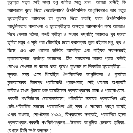
চূড়ান্ত সত্য সেই সময় শুধু জফির সেতু কেন—আমরা কেউই কি
আত্মজ্ঞানে বুঝে নিতে পেরেছিলাম? ঔপনিবেশিক আধুনিকতাও তার চতুর
দ্যুতক্রীড়ায় আমাদের তা বুঝতে দিতে চায়নি; ফলে ঔপনিবেশিক
আধুনিকতার পাশাখেলা ও দ্যুতক্রীড়ায় অসহায় আত্মসমর্পণ করে আমরাও
শিখে গেলাম শঠতা, কপট ক্রীড়া ও সংহার পদ্ধতি; আমরাও খুব দ্রুত
তৃষিত ময়ূর ও সূর্মা-পরা মৌমাছির মতো ক্রমান্বয় ডুবে রইলাম মধু, দুধ ও
ডিমে; এও এক ধরনের দুনির্বার আসক্তি এবং বাহ্যিক সফলতারই
ক্যামোফ্লেজ; দুর্ভাগ্য আমাদের—ঠিক সময়মতো আমরা প্রায় কেউই
দেখেও দেখলাম না বাঘের থাবা; বুঝেও বুঝলাম না শিকারির দ্যুতক্রীড়া—
সুতরাং সময় এসে গিয়েছিল ঔপনিবেশিক আধুনিকতা ও বুর্জোয়া
নন্দনতত্ত্বের বিরুদ্ধে প্রতিরোধী প্রকল্পনার; সেই ধারণায় অগ্রবর্তী
কবিরাও তখন খুঁজতে শুরু করেছিলেন প্রত্যাখ্যানের ভাষা ও প্রত্যাখ্যান-
পরবর্তী পথনির্মাণের চেতনাকাঠামো; পরিবর্তিত সময়ের প্রত্যাশিত এই
ঢেউ-পরিবর্তিত সময়ের প্রত্যাশিত এই স্বর ও সংকেত গ্রহণ করেই
এপার বাংলায়, সেপ্টেম্বর ১৯৯২, বিশ্বায়নের দশকেই, প্রকাশিত হলো
প্রত্যাখ্যান-পরবর্তী পথনির্মাণগ্রন্থ—উত্তর আধুনিক চেতনার ভূমিকা-
যেখানে তিনি স্পষ্ট বললেন :