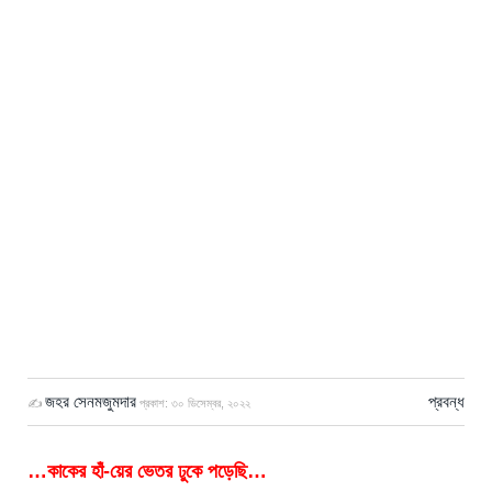
জহর সেনমজুমদার
প্রবন্ধ
✍
প্রকাশ:
৩০ ডিসেম্বর, ২০২২
…কাকের হাঁ-য়ের ভেতর ঢুকে পড়েছি…