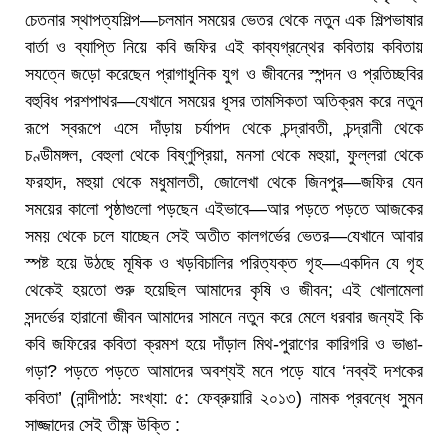
চেতনার স্থাপত্যশিল্প—চলমান সময়ের ভেতর থেকে নতুন এক শিল্পভাষার
বার্তা ও ব্যাপ্তি নিয়ে কবি জফির এই কাব্যগ্রন্থের কবিতায় কবিতায়
সযত্নে জড়ো করেছেন প্রাগাধুনিক যুগ ও জীবনের স্পন্দন ও প্রতিচ্ছবির
বহুবিধ পরশপাথর—যেখানে সময়ের ধূসর তামসিকতা অতিক্রম করে নতুন
রূপে স্বরূপে এসে দাঁড়ায় চর্যাপদ থেকে চন্দ্রাবতী, চন্দ্রানী থেকে
চণ্ডীমঙ্গল, বেহুলা থেকে বিষ্ণুপ্রিয়া, মনসা থেকে মহুয়া, ফুল্লরা থেকে
ফরহাদ, মহুয়া থেকে মধুমালতী, জোলেখা থেকে জিনপুর—জফির যেন
সময়ের কালো পৃষ্ঠাগুলো পড়ছেন এইভাবে—আর পড়তে পড়তে আজকের
সময় থেকে চলে যাচ্ছেন সেই অতীত কালগর্ভের ভেতর—যেখানে আবার
স্পষ্ট হয়ে উঠছে মূষিক ও খড়বিচালির পরিত্যক্ত গৃহ—একদিন যে গৃহ
থেকেই হয়তো শুরু হয়েছিল আমাদের কৃষি ও জীবন; এই খোলামেলা
সন্দর্ভের হারানো জীবন আমাদের সামনে নতুন করে মেলে ধরবার জন্যই কি
কবি জফিরের কবিতা ক্রমশ হয়ে দাঁড়াল মিথ-পুরাণের কারিগরি ও ভাঙা-
গড়া? পড়তে পড়তে আমাদের অবশ্যই মনে পড়ে যাবে ‘নব্বই দশকের
কবিতা’ (নান্দীপাঠ: সংখ্যা: ৫: ফেব্রুয়ারি ২০১৩) নামক প্রবন্ধে সুমন
সাজ্জাদের সেই তীক্ষ্ণ উক্তি :