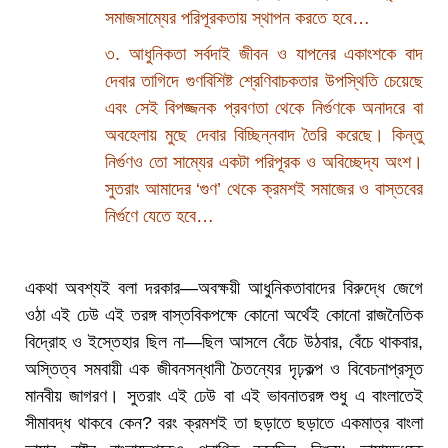
সমাজসাম্যের পরিপূরকতায় স্থাপন করতে হবে…
৩. আধুনিকতা সর্বদাই জীবন ও যাপনের একাংশকে বাদ
দেবার তাগিদে গুণবিশিষ্ট শ্রেণিবাচকতার উপস্থিতি চেয়েছে
এবং সেই বিপজ্জনক প্রবণতা থেকে নির্গুণকে অনাদরে বা
অবহেলায় মুছে দেবার বিচ্ছিন্নবাদ তৈরি করেছে। কিন্তু
নির্গুণও তো সাম্যের একটা পরিপূরক ও অবিচ্ছেদ্য অংশ।
সুতরাং আমাদের ‘গুণ’ থেকে ক্রমশই সমাজের ও বাস্তবের
নির্গুণে যেতে হবে…
একথা অবশ্যই বলা দরকার—অবক্ষয়ী আধুনিকতাবাদের বিরুদ্ধে জেগে
ওঠা এই ঢেউ এই তরঙ্গ বাস্তবিকপক্ষে কোনো অর্থেই কোনো রাজনৈতিক
বিদ্রোহ ও ইস্তেহার ছিল না—ছিল আসলে বেঁচে উঠবার, বেঁচে থাকবার,
অস্তিত্ব সমবায়ী এক জীবনসন্ধানী চৈতন্যের দৃঢ়কল্প ও বিবেচনাপ্রসূত
মানবীয় জাগরণ। সুতরাং এই ঢেউ বা এই ভাবনাতরঙ্গ শুধু এ বাংলাতেই
সীমাবদ্ধ থাকবে কেন? বরং ক্রমশই তা ছড়াতে ছড়াতে একমাত্র বাংলা