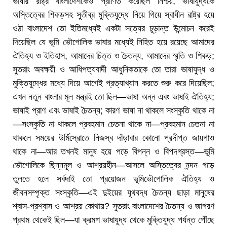
ভাষার রাষ্ট্র বাংলাদেশকেও প্রাণিত করেছিল নিশ্চয়; ভাষাযুদ্ধকে
অস্তিত্বের শিকড়সহ সুতীব্র মুক্তিযুদ্ধে নিয়ে গিয়ে স্বাধীন রাষ্ট্র হয়ে
ওঠা বাংলাদেশ তো ইতিমধ্যেই একটা সত্যের চূড়ান্ত উন্মোচন করেই
দিয়েছিল যে ভূমি ভৌগোলিক ভাষার মধ্যেই নিহিত হয়ে রয়েছে আমাদের
ঐতিহ্য ও ইতিহাস, আমাদের চিত্ত ও চৈতন্য, আমাদের স্মৃতি ও শিকড়;
সুতরাং অবক্ষয়ী ও আধিপত্যবাদী আধুনিকতাকে তো তারা ভাষাযুদ্ধ ও
মুক্তিযুদ্ধের মধ্যে দিয়ে আগেই প্রত্যাখ্যান করতে শুরু করে দিয়েছিল;
এখন নতুন বাংলার মূল মন্ত্রই তো ছিল—ভাষা অন্ন এবং ভাষাই ঐতিহ্য;
ভাষাই প্রাণ এবং ভাষাই চৈতন্য; কারণ ভাষা না থাকলে সংস্কৃতি থাকে না
—সংস্কৃতি না থাকলে প্রবহমান চেতনা থাকে না—প্রবহমান চেতনা না
থাকলে সময়ের উর্মিস্রোতে নিজস্ব দাঁড়াবার কোনো প্রদীপ্ত জায়গাও
থাকে না—আর তখনই মানুষ হয়ে পড়ে বিপন্ন ও বিপদগ্রস্ত—ভূমি
ভৌগোলিকে ছিন্নমূল ও আশ্রয়হীন—আসলে অস্তিত্বের নন্দন গড়ে
তুলতে হলে সর্বদাই তো প্রয়োজন ভূমিভৌগোলিক ঐতিহ্য ও
জীবনসম্পৃক্ত সংস্কৃতি—এই দুইয়ের যূথবদ্ধ চৈতন্য ছাড়া মানুষের
শ্বাস-প্রশ্বাস ও আশ্রয় কোথায়? সুতরাং বাংলাদেশের চৈতন্য ও জাগরণ
প্রথম থেকেই ছিল—যা ক্রমশ ভাষাযুদ্ধ থেকে মুক্তিযুদ্ধ পর্যন্ত পৌঁছে