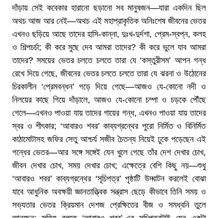
দাঁড়ায় সেই কবেকার হারানো ছড়ানো সব মানুষজন—যারা একদিন ছিল
অথচ আজ আর নেই—অথচ এই মহাপ্রাকৃতিক অনিঃশেষ জীবনের ভেতর
এখনও ছড়িয়ে আছে তাদের হাসি-কান্না, দুঃখ-দুর্দশা, প্রেম-স্বপ্ন, কলহ
ও শিল্পচর্চা; কী করে মুছে দেব আমরা তাদের? কী করে ভুলে যাব আমরা
তাদের? সময়ের ভেতর চলতে চলতে তারা যে ‘কস্তুরীসম’ আপন গন্ধ
রেখে দিয়ে গেছে, জীবনের ভেতর চলতে চলতে তারা যে ঝরনা ও উঠোনের
চিরকালীন ‘প্রেমবন্ধন’ গড়ে দিয়ে গেছে—আজও যে-কোনো নদী ও
নিলয়ের কাছে গিয়ে দাঁড়ালে, আজও যে-কোনো চম্পা ও চড়কে পৌঁছে
গেলে—এখনও পাওয়া যায় তাদের গায়ের গন্ধ, এখনও পাওয়া যায় তাদের
স্বর ও শীৎকার; ‘আবারও শবর’ কাব্যগ্রন্থের পুরো নির্মিত ও বিনির্মিত
কাঠামোটাসহ জফির সেতু আশ্চর্য সজীব চৈতন্য নিয়েই ঢুকে পড়েছেন এই
গন্ধের ভেতর—আর সঙ্গে সঙ্গেই যেন খুলে গেছে তাঁর দেশ দেখার চোখ,
জীবন দেখার চোখ, সময় দেখার চোখ; এক্ষেত্রে বেশি কিছু নয়—শুধু
‘আবারও শবর’ কাব্যগ্রন্থের ‘সূচিপত্র’ পৃষ্ঠাটি উদ্ঘাটন করলেই বোঝা
যাবে আধুনিক অবক্ষয়ী জ্ঞানতাত্ত্বিক সন্ত্রাস ছেড়ে কীভাবে তিনি সময় ও
সভ্যতার ভেতর ক্রিয়মান দেশজ প্রেক্ষিতের বীজ ও সমধ্বনি তুলে