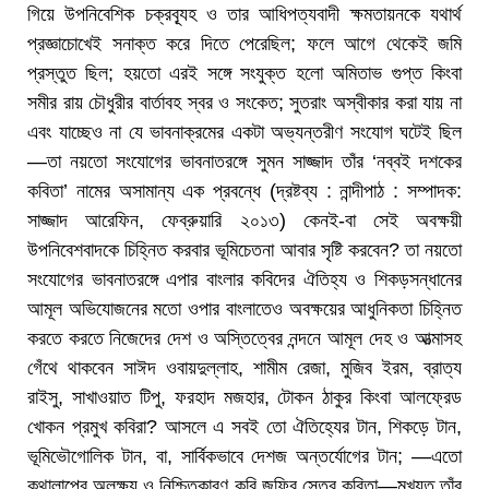
গিয়ে উপনিবেশিক চক্রব্যূহ ও তার আধিপত্যবাদী ক্ষমতায়নকে যথার্থ
প্রজ্ঞাচোখেই সনাক্ত করে দিতে পেরেছিল; ফলে আগে থেকেই জমি
প্রস্তুত ছিল; হয়তো এরই সঙ্গে সংযুক্ত হলো অমিতাভ গুপ্ত কিংবা
সমীর রায় চৌধুরীর বার্তাবহ স্বর ও সংকেত; সুতরাং অস্বীকার করা যায় না
এবং যাচ্ছেও না যে ভাবনাক্রমের একটা অভ্যন্তরীণ সংযোগ ঘটেই ছিল
—তা নয়তো সংযোগের ভাবনাতরঙ্গে সুমন সাজ্জাদ তাঁর ‘নব্বই দশকের
কবিতা’ নামের অসামান্য এক প্রবন্ধে (দ্রষ্টব্য : নান্দীপাঠ : সম্পাদক:
সাজ্জাদ আরেফিন, ফেব্রুয়ারি ২০১৩) কেনই-বা সেই অবক্ষয়ী
উপনিবেশবাদকে চিহ্নিত করবার ভূমিচেতনা আবার সৃষ্টি করবেন? তা নয়তো
সংযোগের ভাবনাতরঙ্গে এপার বাংলার কবিদের ঐতিহ্য ও শিকড়সন্ধানের
আমূল অভিযোজনের মতো ওপার বাংলাতেও অবক্ষয়ের আধুনিকতা চিহ্নিত
করতে করতে নিজেদের দেশ ও অস্তিত্বের নন্দনে আমূল দেহ ও আত্মাসহ
গেঁথে থাকবেন সাঈদ ওবায়দুল্লাহ, শামীম রেজা, মুজিব ইরম, ব্রাত্য
রাইসু, সাখাওয়াত টিপু, ফরহাদ মজহার, টোকন ঠাকুর কিংবা আলফ্রেড
খোকন প্রমুখ কবিরা? আসলে এ সবই তো ঐতিহ্যের টান, শিকড়ে টান,
ভূমিভৌগোলিক টান, বা, সার্বিকভাবে দেশজ অন্তর্যোগের টান; —এতো
কথালাপের অলক্ষ্য ও নিশ্চিতকারণ কবি জফির সেতুর কবিতা—মুখ্যত তাঁর