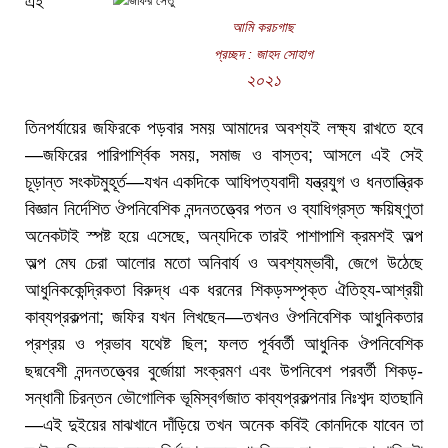
এই
আমি করচগাছ
প্রচ্ছদ : জাহদ সোহাগ
২০২১
তিনপর্যায়ের জফিরকে পড়বার সময় আমাদের অবশ্যই লক্ষ্য রাখতে হবে
—জফিরের পারিপার্শ্বিক সময়, সমাজ ও বাস্তব; আসলে এই সেই
চূড়ান্ত সংকটমুহূর্ত—যখন একদিকে আধিপত্যবাদী যন্ত্রযুগ ও ধনতান্ত্রিক
বিজ্ঞান নির্দেশিত ঔপনিবেশিক নন্দনতত্ত্বের পতন ও ব্যাধিগ্রস্ত ক্ষয়িষ্ণুতা
অনেকটাই স্পষ্ট হয়ে এসেছে, অন্যদিকে তারই পাশাপাশি ক্রমশই অল্প
অল্প মেঘ চেরা আলোর মতো অনিবার্য ও অবশ্যম্ভাবী, জেগে উঠেছে
আধুনিককেন্দ্রিকতা বিরুদ্ধ এক ধরনের শিকড়সম্পৃক্ত ঐতিহ্য-আশ্রয়ী
কাব্যপ্রকল্পনা; জফির যখন লিখছেন—তখনও ঔপনিবেশিক আধুনিকতার
প্রশ্রয় ও প্রভাব যথেষ্ট ছিল; ফলত পূর্ববর্তী আধুনিক ঔপনিবেশিক
ছদ্মবেশী নন্দনতত্ত্বের বুর্জোয়া সংক্রমণ এবং উপনিবেশ পরবর্তী শিকড়-
সন্ধানী চিরন্তন ভৌগোলিক ভূমিস্বর্গজাত কাব্যপ্রকল্পনার নিঃশব্দ হাতছানি
—এই দুইয়ের মাঝখানে দাঁড়িয়ে তখন অনেক কবিই কোনদিকে যাবেন তা