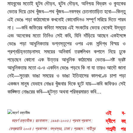
মাহবুবের মতোই ছুটব দৌড়ব, ছুটব দৌড়ব, অনিশ্চয় বিভ্রম ও কুহকের
ভেতর দিয়ে চোখ খুঁজব—পথ খুঁজব—নবলব্ধ চেতনাতাড়িত হবো—কিন্তু
এই ভেঙে পড়া কাঠামোকে কখনোই কোনোদিনও সম্পূর্ণ সরিয়ে দিতে পারব
না। —কবি জফিরের কবিতা সময়ের এই সংকটের ভেতর থেকেই উদ্ভূত
এবং অনেকের মতো তিনিও সেই কবি, যিনি দাঁড়িয়ে আছেন একইসঙ্গে
ভেঙে পড়া আধুনিকতার ভগ্নস্তূপের ওপর এবং সন্দিগ্ধ বিস্ময় ও
প্রশ্নচিহ্নতাড়নাসহ সময়ের অনিবার্য তরঙ্গলিখন কপালে নিয়ে ঢুকে
পড়েছেন কোনো এক উত্তর আধুনিক কাঠামোর ভেতর—নষ্ট ভ্রষ্ট
আধুনিকতার মতো এ-ও একদিন ভেঙে পড়বে কি না যা তারও আদৌ জানা
নেই—সুতরাং ভাঙা সময়ের ও ভাঙা ইতিহাসের কালখণ্ডে চাপা পড়া
একজন মানুষ যেভাবে নোঙর খুঁজবার দিকে ছুটে যায়—কবি জফিরও সেই
কাঙ্ক্ষিত নোঙরের কবি—ছুটন্ত অথবা পরিক্রমারত কবি…
এই ব-
বহুবর্ণ রক্তবীজ। রচনাকাল : ১৯৯৪-২০০৩। প্রথম প্রকাশ :
দ্বীপে বহু
ফেব্রুয়ারি ২০০৪। প্রকাশক : শুদ্ধস্বর, ঢাকা। প্রচ্ছদ : শাহীনুর
শতাব্দী পর