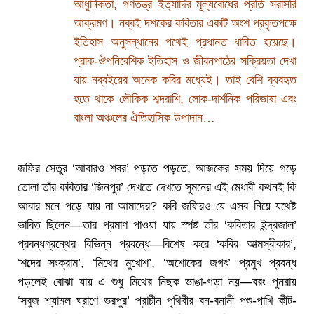
আধুনিকতা, গণতন্ত্র ইত্যাদির মূল্যবোধের প্রতি সরাসরি
আক্রমণ। নব্বই দশকের কবিতার একটি অংশ প্রকৃতপক্ষে
ইতিহাস অনুসন্ধানের পথেই প্রধানত ধাবিত হয়েছে।
প্রাক-ঔপনিবেশিক ইতিহাস ও জীবনপাঠের সক্রিয়তা দেখা
যায় নব্বইয়ের অনেক কবির মধ্যেই। তাই বেশি ব্যবহৃত
হতে থাকে লৌকিক শব্দরাশি, লোক-দার্শনিক পরিভাষা এবং
বাংলা অঞ্চলের ঐতিহাসিক উপাদান…
জফির সেতুর ‘আবারও শবর’ পড়তে পড়তে, আজকের সময় দিয়ে গড়ে
তোলা তাঁর কবিতার ‘জিনপুর’ দেখতে দেখতে সুমনের এই মেধাবী কথনই কি
আবার মনে পড়ে যায় না আমাদের? কবি জফিরও যে এসব নিয়ে যথেষ্ট
ভাবিত ছিলেন—তার প্রমাণ পাওয়া যায় স্পষ্ট তাঁর ‘কবিতার ইন্দ্রজাল’
প্রবন্ধগ্রন্থের বিভিন্ন প্রবন্ধে—বিশেষ করে ‘কবির আত্মস্বীকার’,
‘শব্দের সংক্রাম’, ‘মিথের মুখোশ’, ‘অশোকের জগৎ’ প্রমুখ প্রবন্ধ
পড়লেই বোঝা যায় এ শুধু মিথের নিছক ভাঙা-গড়া নয়—বরং পুনরায়
‘সবুজ শ্যামল ঘ্রাণে ভরপুর’ প্রাচীন পৃথিবীর বন-বনানী পশু-পাখি কীট-