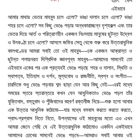
হঠাৎ কেন
এইভাবে
আমার মাথার ভেতর মাহবুব চলে এলো? ভাঙা দালান চলে এলো? ভাঙা
শহর চলে এলো? সব কিছু ভেঙে পড়ার অন্ধকারাচ্ছন্ন দৃশ্যকল্প এবং তার
ভেতর দিয়ে আর্ত ও পরিত্রাণহীন একজন নিঃসহায় মানুষের ছুটন্ত উদ্বেগ
ও উৎকণ্ঠা চলে এলো? আসলে জফির সেতু থেকে শুরু করে উত্তরাধুনিক
কালখণ্ডের আমরা সবাই তো ওই মাহবুব—এক একজন আক্রান্ত ও
ছুটন্ত পলায়নরত দিগ্বিদিক জ্ঞানশূন্য মাহবুব—আমাদের সামনেই তো
এইভাবে একের পর এক প্রত্যহই ভেঙে পড়ছে শহর ও দালান, স্থিতি ও
স্থাপত্য, ইতিহাস ও দর্শন, মূল্যবোধ ও রাজনীতি, স্বপ্ন ও সংগীত—
চারদিকে শুধু ভেঙে পড়বার শব্দ ছাড়া যেন আর কিছু নেই—এরই মধ্যে
সময়ের স্তরে স্তরান্তরে কখন যেন আধুনিকতাও ভেঙে পড়ল তাঁর
যুক্তিবাদ, বস্তুবাদ ও পুঁজিবাদের বহুবর্ণ রক্তবীজ নিয়ে—শুরু হলো আবার
এক উত্তর আধুনিক কাঠামো—যার মধ্যে বসবাস করতে করতে করতে,
শ্বাস-প্রশ্বাস নিতে নিতে, উপন্যাসের ওই মাহবুবের মতো এও এখন
আমরা জেনে গেছি যে এই উত্তরাধুনিক কাঠামোও একদিন একইভাবে
আমাদের চোখের সামনেই ভেঙে পড়বে—আমরাও সবাই আবার ওই