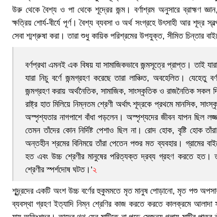
উরু থেকে বৈশ্য ও পা থেকে শূদ্রের জন্ম। বর্ণাশ্রম অনুসারে ব্রাহ্মণ জ্ঞান,
ক্ষত্রিয় শোর্য-বীর্যে পূর্ণ। বৈশ্য ব্যবসা ও অর্থ সংগ্রহে উৎসাহী আর শূদ্র স্
সেবা শ্মশ্রুষা করা। তারা শুধু কায়িক পরিশ্রমের উপযুক্ত, সীমিত চিন্তার 
বর্ণপ্রথা এমনই এক বিষয় যা সামাজিকভাবে জন্মসূত্রে প্রাপ্ত। তাই যারা
যারা নিচু বর্ণে জন্মগ্রহণ করেছে তারা লাঞ্চিত, অবহেলিত। যেহেতু বর
জন্মগ্রহণ করায় অর্থনৈতিক, সামাজিক, সাংস্কৃতিক ও রাজনৈতিক সকল দি
রাষ্ট্র হাত মিলিয়ে নিম্নতম শ্রেণী অর্থাৎ শূদ্রকে প্রথমে মানসিক, সাংস
অস্পৃশ্যতার নাগপাশে বাঁধা পড়লেন। অস্পৃশ্যদের জীবন যাপন ছিল লজ্
তেমন তাঁদের কোন নির্দিষ্ট পেশাও ছিল না। রোদ হোক, বৃষ্টি হোক তাঁ
অন্তহীন শ্রমের বিনিময়ে তাঁরা পেতেন পশুর মত ব্যবহার। গ্রামের বা
হত এবং উচ্চ শ্রেণীর মানুষের পরিত্যক্ত দ্রব্য গ্রহণ করতে হত। 
শ্রেণীর স্পর্শদোষ ঘটত।’
২
শূদ্র্রদের একটি অংশ উচ্চ বর্ণের হুকুমমতে মৃত মানুষ পোড়ানো, মৃত পশু অপসার
ব্যবস্থা গ্রহণ ইত্যাদি নিম্ন শ্রেণির কাজ করতে করতে কালক্রমে আলাদা 
যায় অতিঃশূদ্র্র্র। তাদের থুথু যেন মাটিতে না পড়ে সেজন্য গলায় মাটির পাত