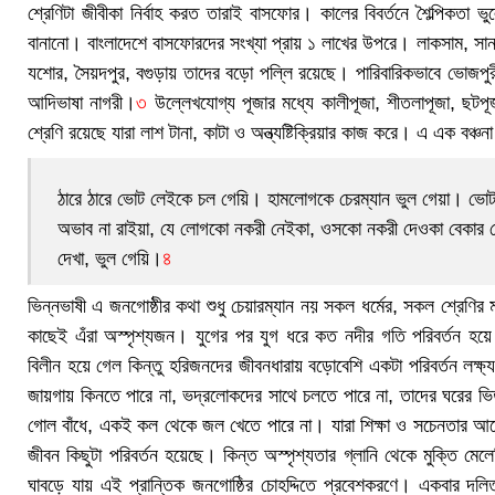
শ্রেণিটা জীবীকা নির্বাহ করত তারাই বাসফোর। কালের বিবর্তনে শৈল্পিকতা
বানানো। বাংলাদেশে বাসফোরদের সংখ্যা প্রায় ১ লাখের উপরে। লাকসাম, সান্তাহার
যশোর, সৈয়দপুর, বগুড়ায় তাদের বড়ো পল্লি রয়েছে। পারিবারিকভাবে ভোজপুর
আদিভাষা নাগরী।
৩
উল্লেখযোগ্য পূজার মধ্যে কালীপূজা, শীতলাপূজা, ছট
শ্রেণি রয়েছে যারা লাশ টানা, কাটা ও অন্ত্যষ্টিক্রিয়ার কাজ করে। এ এক বঞ্চ
ঠারে ঠারে ভোট লেইকে চল গেয়ি। হামলোগকে চেরম্যান ভুল গেয়া। ভোট
অভাব না রাইয়া, যে লোগকো নকরী নেইকা, ওসকো নকরী দেওকা বেকার কো
দেখা, ভুল গেয়ি।
৪
ভিন্নভাষী এ জনগোষ্ঠীর কথা শুধু চেয়ারম্যান নয় সকল ধর্মের, সকল শ্রেণির
কাছেই এঁরা অস্পৃশ্যজন। যুগের পর যুগ ধরে কত নদীর গতি পরিবর্তন হয়
বিলীন হয়ে গেল কিন্তু হরিজনদের জীবনধারায় বড়োবেশি একটা পরিবর্তন লক্
জায়গায় কিনতে পারে না, ভদ্রলোকদের সাথে চলতে পারে না, তাদের ঘরের ভি
গোল বাঁধে, একই কল থেকে জল খেতে পারে না। যারা শিক্ষা ও সচেনতার আ
জীবন কিছুটা পরিবর্তন হয়েছে। কিন্ত অস্পৃশ্যতার গ্লানি থেকে মুক্তি
ঘাবড়ে যায় এই প্রান্তিক জনগোষ্ঠির চোহদ্দিতে প্রবেশকরণে। একবার দল