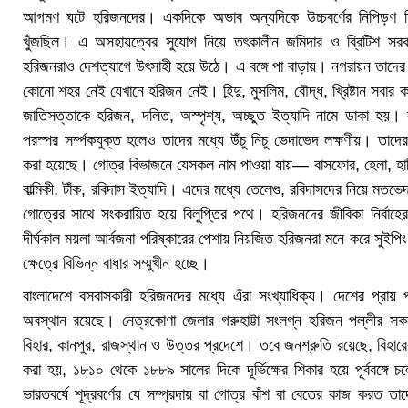
আগমণ ঘটে হরিজনদের। একদিকে অভাব অন্যদিকে উচ্চবর্ণের নিপিড়ণ নির্
খুঁজছিল। এ অসহায়ত্বের সুযোগ নিয়ে তৎকালীন জমিদার ও ব্রিটিশ সরকা
হরিজনরাও দেশত্যাগে উৎসাহী হয়ে উঠে। এ বঙ্গে পা বাড়ায়। নগরায়ন তাদ
কোনো শহর নেই যেখানে হরিজন নেই। হিন্দু, মুসলিম, বৌদ্ধ, খ্রিষ্টান সবার 
জাতিসত্তাকে হরিজন, দলিত, অস্পৃশ্য, অচ্ছুত ইত্যাদি নামে ডাকা হয়।
পরস্পর সর্ম্পকযুক্ত হলেও তাদের মধ্যে উঁচু নিচু ভেদাভেদ লক্ষণীয়। ত
করা হয়েছে। গোত্র বিভাজনে যেসকল নাম পাওয়া যায়— বাসফোর, হেলা, হারি
বাল্মিকী, টাঁক, রবিদাস ইত্যাদি। এদের মধ্যে তেলেগু, রবিদাসদের নিয়ে মত
গোত্রের সাথে সংকরায়িত হয়ে বিলুপ্তির পথে। হরিজনদের জীবিকা নির্বাহ
দীর্ঘকাল ময়লা আর্বজনা পরিষ্কারের পেশায় নিয়জিত হরিজনরা মনে করে সুইপিং 
ক্ষেত্রে বিভিন্ন বাধার সম্মুখীন হচ্ছে।
বাংলাদেশে বসবাসকারী হরিজনদের মধ্যে এঁরা সংখ্যাধিক্য। দেশের প্রা
অবস্থান রয়েছে। নেত্রকোণা জেলার গরুহাট্টা সংলগ্ন হরিজন পল্লীর
বিহার, কানপুর, রাজস্থান ও উত্তর প্রদেশে। তবে জনশ্রুতি রয়েছে, বিহার
করা হয়, ১৮১০ থেকে ১৮৮৯ সালের দিকে দূর্ভিক্ষের শিকার হয়ে পূর্ববঙ্গে
ভারতবর্ষে শূদ্রবর্ণের যে সম্প্রদায় বা গোত্র বাঁশ বা বেতের কাজ করত 