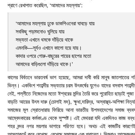
প্রাণে রেখাপাত করেছিল, ‘আমাদের মহল্লায়’:
‘আমাদের মহল্লায় ঢুকে ডাকপিওনেরা ঘাবড়ে যায়
সবকিছু পড়াশুনোও ঘুলিয়ে যায়
সভ্যতা এখানে থমকে দাঁড়িয়ে থাকে
এমনকি—সূর্যও এখানে কালো হয়ে যায়।
কাদার ওপরে গোরু-বাছুরের পায়ের ছাপের মতো
আমাদের বাড়িগুলো দাঁড়িয়ে থাকে।’
কালের বির্বতনে ভারতবর্ষ ভাগ হয়েছে, আমরা দাবী করি মানুষ জাতপাতের গ
ভিন্ন। একবিংশ শতাব্দীর সভ্যতার চরম উৎকর্ষের যুগেও যাদের বসবাস শতাব্দ
নেই, পল্লীতে নিজেদের মতো ঈশ্বরের মন্দির তৈরি করে পুরোহিত ছাড়াই পূজা ক
বাড়তি আয়ের উৎস দারু (চোলাই মদ), ক্ষুধা,দারিদ্র, অস্বাস্থ্য-অশিক্ষা নিত্য
সমাজের মূল স্রোতধারায় ফিরিয়ে আনা ভারতীয় উপমহাদেশের সমাজ ব্যবস্
আম্বেদকারের কর্মকাণ্ড থেকে সুস্পষ্ট। এই মেথররা যদি একদিনও কাজ বন্ধ
শহর বন্দর নগর ময়লার ভাগারে পরিণত হবে। অথচ এই কাজটির কারণেই 
আস্তাকুড়েঁ করে রেখেছে, রেখেছে সমাজের এক প্রান্তে। ভিমরাও আম্বেদ