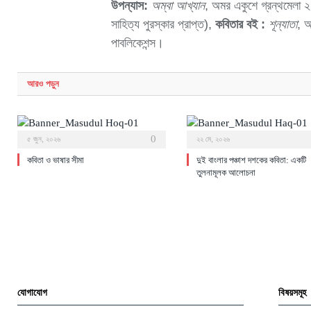
উপন্যাস:
অম্বা আখ্যান
, অমর একুশে গ্রন্থমেলা 
সাহিত্য পুরস্কার প্রাপ্ত),
কবিতার বই :
শূন্যাতা
, অ
পাবলিকেশন্স।
আরও
পড়ুন
0
৫ জুন, ২০২৬
২২ মে, ২০২৬
কবিতা ও ভাষার সীমা
দুই বাংলার পঞ্চাশ দশকের কবিতা: একটি
তুলনামূলক আলোচনা
যোগাযোগ
বিষয়সমূহ