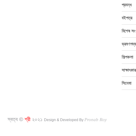
প্রবন্ধ
বইপত্র
বিশেষ সংখ
ভ্রমণগদ্
শিল্পকলা
সাক্ষাৎকার
সিনেমা
স্বত্ব ©
শ্রী
২০২১
Pronab Roy
Design & Developed By