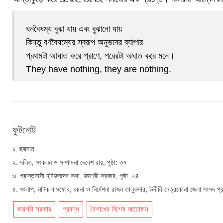
ধনবৈষম্য বুঝা যায় এবং বুঝানো যায়
কিন্তু বর্ণবৈষম্যের স্বরূপ অনুভবের ব্যাপার
প্রথমটা আঘাত করে প্রাণে, পরেরটা অঘাত করে মনে।
They have nothing, they are nothing.
ফুটনোট
১. ছদ্মনাম
২. দলিত, সংকলন ও সম্পাদনা দেবেশ রায়, পৃষ্ঠা: ৩৭
৩. প্রান্তবাসী হরিজনদের কথা, জয়শ্রী সরকার, পৃষ্ঠা: ২৪
৪. সংলাপ, নাটক বাসফোর, রচনা ও নির্দেশনা রাজন তালুকদার, উদীচী নেত্রকোনা জেলা সংসদ 
জয়শ্রী সরকার
প্রবন্ধ
বৈশাখের বিশেষ আয়োজন