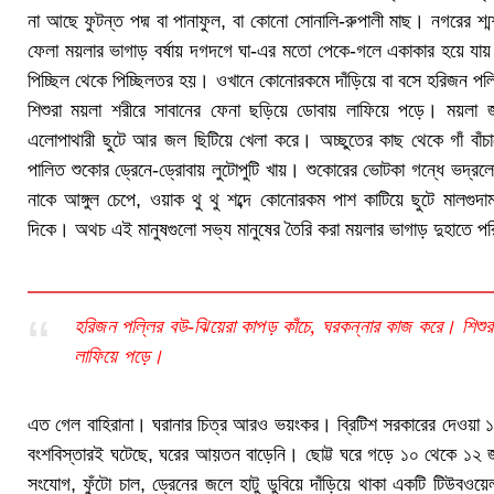
না আছে ফুটন্ত পদ্ম বা পানাফুল, বা কোনো সোনালি-রুপালী মাছ। নগরের শ্মশ
ফেলা ময়লার ভাগাড় বর্ষায় দগদগে ঘা-এর মতো পেকে-গলে একাকার হয়ে যায়। 
পিচ্ছিল থেকে পিচ্ছিলতর হয়। ওখানে কোনোরকমে দাঁড়িয়ে বা বসে হরিজন পল
শিশুরা ময়লা শরীরে সাবানের ফেনা ছড়িয়ে ডোবায় লাফিয়ে পড়ে। ময়লা 
এলোপাথারী ছুটে আর জল ছিটিয়ে খেলা করে। অচ্ছুতের কাছ থেকে গাঁ বাঁ
পালিত শুকোর ড্রেনে-ড্রোবায় লুটোপুটি খায়। শুকোরের ভোটকা গন্ধে ভদ্র
নাকে আঙ্গুল চেপে, ওয়াক থু থু শব্দে কোনোরকম পাশ কাটিয়ে ছুটে মালগুদা
দিকে। অথচ এই মানুষগুলো সভ্য মানুষের তৈরি করা ময়লার ভাগাড় দুহাতে পর
হরিজন পল্লির বউ-ঝিয়েরা কাপড় কাঁচে, ঘরকন্নার কাজ করে। শিশুর
লাফিয়ে পড়ে।
এত গেল বাহিরানা। ঘরানার চিত্র আরও ভয়ংকর। ব্রিটিশ সরকারের দেওয়া ১০
বংশবিস্তারই ঘটেছে, ঘরের আয়তন বাড়েনি। ছোট্ট ঘরে গড়ে ১০ থেকে ১২ জন স
সংযোগ, ফুঁটো চাল, ড্রেনের জলে হাটু ডুবিয়ে দাঁড়িয়ে থাকা একটি টিউবও