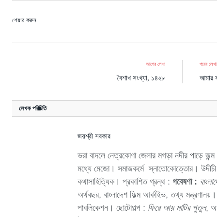
শেয়ার করুন
আগের লেখা
পরের লেখা
বৈশাখ সংখ্যা, ১৪২৮
আমার 
লেখক পরিচিতি
জয়শ্রী সরকার
ভরা বাদলে নেত্রকোণা জেলার মগড়া নদীর পাড়ে জন্
মধ্যে মেজো। সমাজকর্মে স্নাতোকোত্তোর। উদীচী শি
কথাসাহিত্যিক। প্রকাশিত গ্রন্থ :
গবেষণা :
বাংলাদ
অর্থবছর, বাংলাদেশ ফিল্ম আর্কাইভ, তথ্য মন্ত্রণালয়
পাবলিকেশন। ছোটোগল্প :
ফিরে আয় মাটির পুতুল
, অ