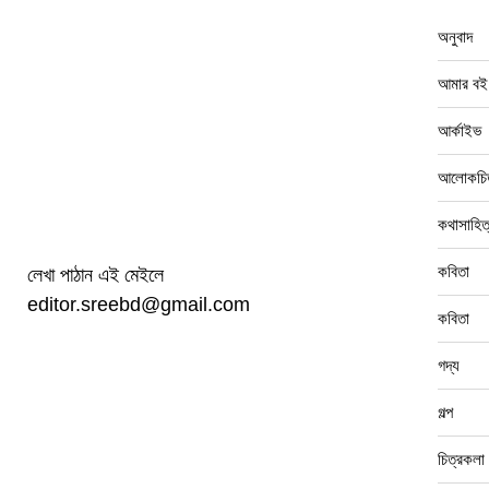
অনুবাদ
আমার বই
আর্কাইভ
আলোকচিত
কথাসাহিত
কবিতা
লেখা পাঠান এই মেইলে
editor.sreebd@gmail.com
কবিতা
গদ্য
গল্প
চিত্রকলা