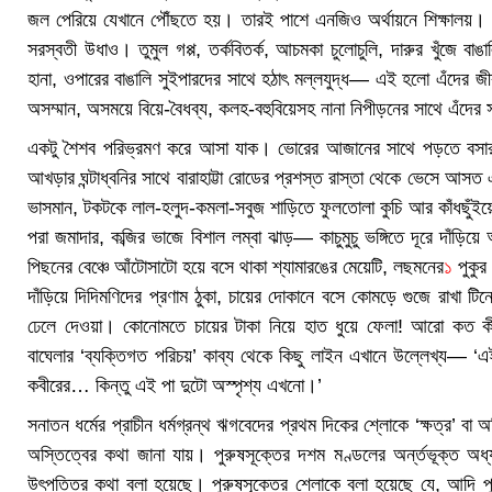
জল পেরিয়ে যেখানে পৌঁছতে হয়। তারই পাশে এনজিও অর্থায়নে শিক্ষালয়।
সরস্বতী উধাও। তুমুল গপ্প, তর্কবিতর্ক, আচমকা চুলোচুলি, দারুর খুঁজে বাঙ
হানা, ওপারের বাঙালি সুইপারদের সাথে হঠাৎ মল্লযুদ্ধ— এই হলো এঁদের জীব
অসম্মান, অসময়ে বিয়ে-বৈধব্য, কলহ-বহুবিয়েসহ নানা নিপীড়নের সাথে এঁদের
একটু শৈশব পরিভ্রমণ করে আসা যাক। ভোরের আজানের সাথে পড়তে বসার চ
আখড়ার ঘন্টাধ্বনির সাথে বারাহাট্টা রোডের প্রশস্ত রাস্তা থেকে ভেসে আস
ভাসমান, টকটকে লাল-হলুদ-কমলা-সবুজ শাড়িতে ফুলতোলা কুচি আর কাঁধছুঁইয়ে আ
পরা জমাদার, কব্জির ভাজে বিশাল লম্বা ঝাড়— কাচুমুচু ভঙ্গিতে দূরে দাঁড়িয়ে 
পিছনের বেঞ্চে আঁটোসাটো হয়ে বসে থাকা শ্যামারঙের মেয়েটি, লছমনের
১
পুকুর 
দাঁড়িয়ে দিদিমণিদের প্রণাম ঠুকা, চায়ের দোকানে বসে কোমড়ে গুজে রাখা টিনে
ঢেলে দেওয়া। কোনোমতে চায়ের টাকা নিয়ে হাত ধুয়ে ফেলা! আরো কত কী!
বাঘেলার ‘ব্যক্তিগত পরিচয়’ কাব্য থেকে কিছু লাইন এখানে উল্লেখ্য— ‘এ
কবীরের… কিন্তু এই পা দুটো অস্পৃশ্য এখনো।’
সনাতন ধর্মের প্রাচীন ধর্মগ্রন্থ ঋগবেদের প্রথম দিকের শ্লোকে ‘ক্ষত্র’ বা 
অস্তিত্বের কথা জানা যায়। পুরুষসূক্তের দশম মণ্ডলের অর্ন্তভূক্ত অধ্যায়ে
উৎপত্তির কথা বলা হয়েছে। পুরুষসূক্তের শ্লোকে বলা হয়েছে যে, আদি পুরুষ ব