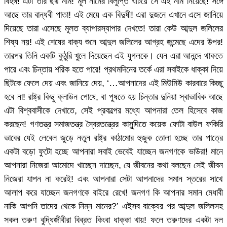
বিহঙ্গ! এটা তার ছদ্ম নাম! মূল নামের বিলুপ্তি ঘটিয়ে সে এই নাম নিয়েছে! সঙ্গে
আছে তার বান্ধবী পাতা! এই মেয়ে এক বিদুষী! এরা দুজনে এখানে এসে জানিয়ে
দিয়েছে তারা এসেছে মূলত ব্যাপারস্যাপার দেখতে! তারা কেউ আব্দুল জলিলের
শিষ্য নয়! এই শেষের বাক্য শুনে আব্দুল জলিলের আগ্রহ জন্মেছে এদের উপর!
তারপর তিনি একটি কুঠুরি খুলে দিয়েছেন এই যুগলকে। যেন এরা আনন্দে থাকতে
পারে এবং চিন্তায় শরিক হতে পারে! প্রথমদিনের তর্কে এরা সবাইকে ধাক্কা দিয়ে
ছিটকে ফেলে দেয় এবং জানিয়ে দেয়, ‘…আপনাদের এই মিউমিউ কারবারে কিচ্ছু
হবে না! রাষ্ট্র কিছু ক্লাউন পোষে, বা পুষতে হয় চিন্তার দুনিয়া স্বাভাবিক আছে
এটা বিশ্ববাসীকে দেখাতে, সেই প্রকল্পের মধ্যে আপনারা তেল হিসেবে কাজ
করছেন! গণতন্ত্র সমাজতন্ত্র স্বৈরতন্ত্রের কাসুন্দিতে কয়েক ফোটা বাউল ফকিরি
ভাবের যেই লেবেল জুড়ে নতুন রাষ্ট্র কাঠামোর হুজুক তোলা হচ্ছে তার পাত্রে
একটা বড়ো ফুটো হচ্ছে আপনারা সবাই ভেবেই যাচ্ছেন জনগণকে ভাউরা! মানে
আপনারা নিজেরা আমোদে খাচ্ছেন দাচ্ছেন, যে জীবনের কথা বলছেন সেই জীবন
নিজেরা যাপন না করেই! এবং আপনারা সেটা আপনাদের সমান স্তরের সাথে
আলাপ করে যাচ্ছেন জনগণকে বাইরে রেখে! জনগণ কি আপনার সমান মেধাবী
নাকি আপনি তাদের থেকে নিম্ন মানের?’ এইসব বাক্যের পর আব্দুল জলিলসহ
সকল তরুণ বুদ্ধিজীবীরা বিব্রত কিংবা ধাক্কা খায়! ফলে তরুণদের একটা দল