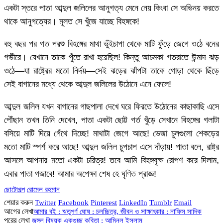
একটা স্তরে পাতা আব্দুল জলিলের আনুগত্য মেনে নেয় কিংবা সে অভিনয় করতে
থাকে আনুগত্যের। মূলত সে খুঁজে যাচ্ছে বিহঙ্গকে!
বহু বছর পর গত পরশু বিহঙ্গের মাথা ভুঁইচাপা থেকে মাটি ফুঁড়ে জেগে ওঠে বনের
গভীরে। যেখানে তাকে পুঁতে রাখা হয়েছিল! কিন্তু আচমকা গতরাতে উন্মাদ ঝড়
ওঠে—যা রাষ্ট্রের মতো নির্দয়—সেই ঝড়ের ঝাঁপটা তাকে গোড়া থেকে ছিঁড়ে
সেই বাগানের মধ্যে থেকে আব্দুল জলিলের উঠোনে এনে ফেলে!
আব্দুল জলিল যখন বাগানের গাছপালা দেখে ঘরে ফিরতে উঠোনের কাছাকাছি এসে
পৌঁছান তখন তিনি দেখেন, পাতা একটা ছোট্ট গর্ত খুঁড়ে সেখানে বিহঙ্গের গলাটা
বসিয়ে মাটি দিয়ে গেঁথে দিচ্ছে! মাথাটা জেগে আছে! ভেজা চুলগুলো শেকড়ের
মতো মাটি স্পর্শ করে আছে! আব্দুল জলিল চুপচাপ এসে দাঁড়ায়! পাতা বলে, রাষ্ট্র
আসলে আপনার মতো একটা চরিত্র! তবে আমি বিহঙ্গবৃক্ষ রোপণ করে দিলাম,
এবার পাতা গজাবে! আমার অপেক্ষা শেষ হে ঘৃণিত প্রাজ্ঞ!
ছোটোগল্প
রোমেল রহমান
শেয়ার করুন
Twitter
Facebook
Pinterest
LinkedIn
Tumblr
Email
আগের লেখা
আমার বই : ঋতুপর্ণ ঘোষ : চলচ্চিত্র, জীবন ও সাক্ষাৎকার : নাফিস সাদিক
পরের লেখা
জঙ্গল বিষয়ক একগুচ্ছ কবিতা : আমিনুল ইসলাম