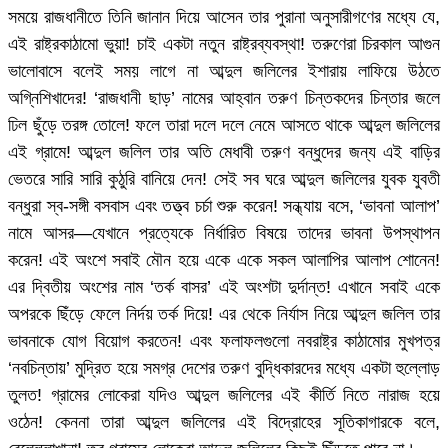
সময়ে রাজধানীতে তিনি জানান দিয়ে আসেন তার পুরানা অনুসারীগণের মধ্যে যে,
এই রাষ্ট্রকাঠামো ভুয়া! চাই একটা নতুন রাষ্ট্রব্যবস্থা! তরুণেরা চিরকাল আগুন
ভালোবাসে বলেই সময় লাগে না আব্দুল জলিলের ইশারায় লাফিয়ে উঠতে
অগ্নিশিখাদের! ‘রাজধানী ছাড়’ নামের আহ্বান তরুণ চিন্তকদের চিন্তার জলে
ঢিল ছুঁড়ে তরঙ্গ তোলে! ফলে তারা দলে দলে নেমে আসতে থাকে আব্দুল জলিলের
এই গ্রামে! আব্দুল জলিল তার অতি মেধাবী তরুণ বন্ধুদের জন্য এই বাড়ির
ভেতরে সারি সারি কুঠুরি বানিয়ে দেন! সেই সব ঘরে আব্দুল জলিলের যুবক যুবতী
বন্ধুরা স্ব-সঙ্গী বসবাস এবং তত্ত্ব চর্চা শুরু করেন! সন্ধ্যায় বসে, ‘ভাবনা আলাপ’
নামে আসর—যেখানে প্রত্যেকে নির্ধারিত বিষয়ে তাদের ভাবনা উপস্থাপন
করেন! এই অংশে সবাই মৌন হয়ে একে একে সকল আলাপির আলাপ শোনেন!
এর দ্বিতীয় অংশের নাম ‘তর্ক বাসর’ এই অংশটা দুর্দান্ত! এখানে সবাই একে
অপরকে ছিঁড়ে ফেলে নির্দয় তর্ক দিয়ে! এর থেকে নির্যাস নিয়ে আব্দুল জলিল তার
ভাবনাকে যোগ বিয়োগ করতেন! এবং ফলাফলগুলো নবরাষ্ট্র কাঠামোর মুখপত্র
‘নবচিন্তায়’ মুদ্রিত হয়ে সমগ্র দেশের তরুণ বুদ্ধিকারদের মধ্যে একটা হুল্লোড়
তুলত! গ্রামের লোকেরা যদিও আব্দুল জলিলের এই কীর্তি নিতে নারাজ হয়ে
ওঠেন! কেননা তারা আব্দুল জলিলের এই বিদ্রোহের সূতিকাগারকে বলে,