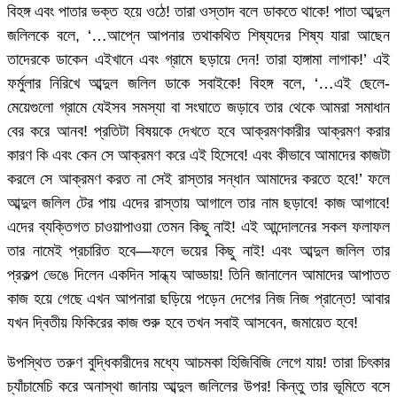
বিহঙ্গ এবং পাতার ভক্ত হয়ে ওঠে! তারা ওস্তাদ বলে ডাকতে থাকে! পাতা আব্দুল
জলিলকে বলে, ‘…আপ্নে আপনার তথাকথিত শিষ্যদের শিষ্য যারা আছেন
তাদেরকে ডাকেন এইখানে এবং গ্রামে ছড়ায়ে দেন! তারা হাঙ্গামা লাগাক!’ এই
ফর্মুলার নিরিখে আব্দুল জলিল ডাকে সবাইকে! বিহঙ্গ বলে, ‘…এই ছেলে-
মেয়েগুলো গ্রামে যেইসব সমস্যা বা সংঘাতে জড়াবে তার থেকে আমরা সমাধান
বের করে আনব! প্রতিটা বিষয়কে দেখতে হবে আক্রমণকারীর আক্রমণ করার
কারণ কি এবং কেন সে আক্রমণ করে এই হিসেবে! এবং কীভাবে আমাদের কাজটা
করলে সে আক্রমণ করত না সেই রাস্তার সন্ধান আমাদের করতে হবে!’ ফলে
আব্দুল জলিল টের পায় এদের রাস্তায় আগালে তার নাম ছড়াবে! কাজ আগাবে!
এদের ব্যক্তিগত চাওয়াপাওয়া তেমন কিছু নাই! এই আন্দোলনের সকল ফলাফল
তার নামেই প্রচারিত হবে—ফলে ভয়ের কিছু নাই! এবং আব্দুল জলিল তার
প্রকল্প ভেঙে দিলেন একদিন সান্ধ্য আড্ডায়! তিনি জানালেন আমাদের আপাতত
কাজ হয়ে গেছে এখন আপনারা ছড়িয়ে পড়েন দেশের নিজ নিজ প্রান্তে! আবার
যখন দ্বিতীয় ফিকিরের কাজ শুরু হবে তখন সবাই আসবেন, জমায়েত হবে!
উপস্থিত তরুণ বুদ্ধিকারীদের মধ্যে আচমকা হিজিবিজি লেগে যায়! তারা চিৎকার
চ্যাঁচামেচি করে অনাস্থা জানায় আব্দুল জলিলের উপর! কিন্তু তার ভূমিতে বসে