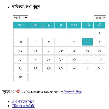
কাঙ্ক্ষিত লেখা খুঁজুন
সোম
মঙ্গল
বুধ
বৃহ
শুক্র
শনি
রবি
১
২
৩
৪
৫
৭
৮
৯
১০
১১
১
১৩
৪
১৫
১৬
১
৮
১৯
২০
২১
২২
২৩
২৪
২৫
২৬
২৭
২
৯
৩০
৩১
স্বত্ব ©
শ্রী
২০২১
Pronab Roy
Design & Developed By
লেখা পাঠানোর নিয়ম
নীতিমালা ও শর্তাবলী