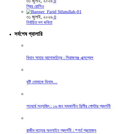
৩১ জুলাই, ২০২৬
0
প্রিয় রোসিও
৩১ জুলাই, ২০২৬
0
নির্বাচিত দশ কবিতা
সর্বশেষ গ্যালারি
বিধান সাহার আলোকচিত্র : সিরাজগঞ্জ এক্সপ্রেস
বৃষ্টি তোমাকে দিলাম…
শতবর্ষে সত্যজিৎ : ১৬ জন সমকালীন শিল্পীর পোস্টার প্রদর্শনী
রাজীব দত্তের অনলাইন প্রদর্শনী : *শর্ত প্রযোজ্য