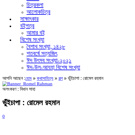
চিত্রকলা
আলোকচিত্র
সাক্ষাৎকার
বইপত্র
আমার বই
বিশেষ সংখ্যা
বৈশাখ সংখ্যা, ১৪২৮
শতবর্ষে সত্যজিৎ
ঈদ উৎসব সংখ্যা-২০২১
ঈদ-উল-আযহা বিশেষ সংখ্যা
আপনি আছেন :
»
»
»
ভুঁইচাপা : রোমেল রহমান
হোম
কথাসাহিত্য
গল্প
অলংকরণ : বিধান সাহা
ভুঁইচাপা : রোমেল রহমান
0