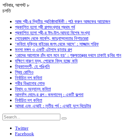
শনিবার, আগস্ট ৮
চলতি
আজ শ্রী-র দ্বিতীয় প্রতিষ্ঠাবার্ষিকী : পাঠ করুন আজকের আয়োজন
প্রকাশিত হলো শ্রী গল্পসংখ্যার প্রথম পর্ব
প্রকাশিত হলো শ্রী-র ঈদ-উল-আযহা বিশেষ সংখ্যা
শেহেরজাদ থেকে মার্কেস, জাদুবাস্তবতার নিশাচরেরা
‘কবিতা যুক্তির বাইরের জগৎ থেকে আসে’ : সাজ্জাদ শরিফ
মনসা মঙ্গল ও একটি এটলাস ছাতার গল্প
‘রোদের আলোকে চাঁদ বলে মনে হয়’ : পুরুষতন্ত্রের দখলে ঢাকাই ছবির গান
দক্ষিণে দারুণ যুদ্ধ, পেরেকে বিদ্ধ হচ্ছে কবি
ত্রিকালদর্শী, হে পঙ্খিনি
প্রিয় রোসিও
নির্বাচিত দশ কবিতা
শরীর ডিঙানোর লোভ
বিষাদ ও অন্যান্য কবিতা
আলফঁস দোদে-র গল্প : কমলালেবু : একটি কল্পনা
নির্বাচিত দশ কবিতা
আমরা এবং এআই : তৃতীয় পর্ব : এআই যুগে থিয়েটার
Twitter
Facebook