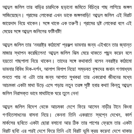
আব্দুল জলিল তার বাড়ির চারদিকে ছড়ানো জমিতে বিচিত্র গাছ লাগিয়ে জঙ্গল
সাজিয়েছেন। গ্রামের লোকেরা এখন ডাকে জঙ্গলবাড়ি! আব্দুল জলিল এই বিরাট
জায়েদাদ নিয়ে থাকেন। সঙ্গে থাকে এক তরুণী। গ্রামের দুষ্ট লোকেরা বলে এই
মেয়ের সঙ্গে আব্দুল জলিলের ফষ্টিনষ্টি!
আব্দুল জলিল তার ‘নবরাষ্ট্র কাঠামো’ প্রকল্প ভাবনার জন্য এইখানে তার জ্যান্ত
মাজার স্থাপন করেছিলেন! আব্দুল জলিল ঝিম মেরে থাকতে পছন্দ করেন বলে
হয়তো গাছপালা নিয়ে থাকেন। তাদের সঙ্গে কথাবার্তা বলেন নবরাষ্ট্র কাঠামো
ভাবনার বিবিধ দিক-দর্শন, আলাপ বিলাপ নিয়ে! সম্ভবত বৃক্ষদের জবান গণমাধ্যম
শুনতে পায় না এটা তার জন্য আপাত সুখকর! তার একরোখা জীবনের মধ্যে
আচমকা একটা মাথা উড়ে এসে পড়ায় নতুন তরঙ্গ সৃষ্টি হবার কথা! কিন্তু আব্দুল
জলিল নিরাসক্ত ভাবে মাথাটাকে ঘরে তুলে নেন!
আব্দুল জলিল বিদেশ থেকে আচমকা দেশে ফিরে আসেন নাড়ীর টানে কিংবা
গণহিতসাধনের বাসনা নিয়ে। কেননা তিনি একরাতে স্বপ্নে দেখেন, কার্ল
মার্কসের ছবিতে একটা ছোরা বসানো আর ঠিক তার পাশের ফ্রেমে তার একটা
বিরাট ছবি! এর পরই দেশে ফিরে তিনি এই বিরাট ভূমি ক্রয় করেন! দেশে থাকার