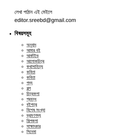
লেখা পাঠান এই মেইলে
editor.sreebd@gmail.com
বিষয়সমূহ
অনুবাদ
আমার বই
আর্কাইভ
আলোকচিত্র
কথাসাহিত্য
কবিতা
কবিতা
গদ্য
গল্প
চিত্রকলা
প্রবন্ধ
বইপত্র
বিশেষ সংখ্যা
ভ্রমণগদ্য
শিল্পকলা
সাক্ষাৎকার
সিনেমা