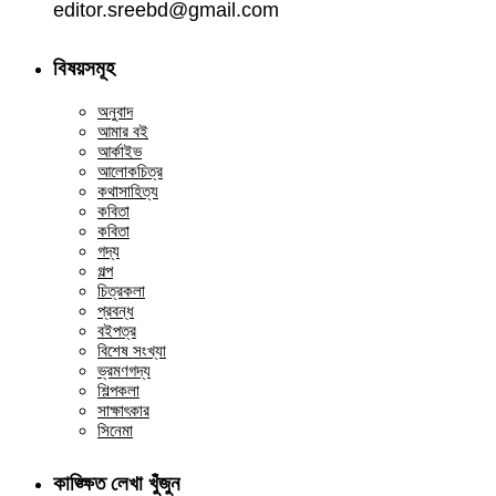
editor.sreebd@gmail.com
বিষয়সমূহ
অনুবাদ
আমার বই
আর্কাইভ
আলোকচিত্র
কথাসাহিত্য
কবিতা
কবিতা
গদ্য
গল্প
চিত্রকলা
প্রবন্ধ
বইপত্র
বিশেষ সংখ্যা
ভ্রমণগদ্য
শিল্পকলা
সাক্ষাৎকার
সিনেমা
কাঙ্ক্ষিত লেখা খুঁজুন