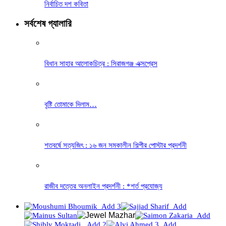
নির্বাচিত দশ কবিতা
সর্বশেষ গ্যালারি
বিধান সাহার আলোকচিত্র : সিরাজগঞ্জ এক্সপ্রেস
বৃষ্টি তোমাকে দিলাম…
শতবর্ষে সত্যজিৎ : ১৬ জন সমকালীন শিল্পীর পোস্টার প্রদর্শনী
রাজীব দত্তের অনলাইন প্রদর্শনী : *শর্ত প্রযোজ্য