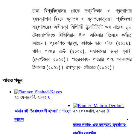
ঢাকা বিশ্ববিদ্যালয় থেকে তথ্যবিজ্ঞান ও গ্রন্থাগার
ব্যবস্থাপনা বিষয়ে স্নাতক ও স্নাতকোত্তর। প্রতিরক্ষা
মন্ত্রণালয়ের অধীনস্থ মিলিটারী ইন্সটিটিউট অব সায়েন্স এন্ড
টেকনোলজিতে সিভিলিয়ান ষ্টাফ অফিসার হিসেবে কর্মরত
আছেন। প্রকাশিত গ্রন্থ, কবিতা- ছায়া সহিস (২০১৯),
গহিন গাঙের ঢেউ (২০২০), মহাকালের রুদ্র ধ্বনি
(সেপ্টেম্বর ২০২২)। পত্রকাব্য- পায়রার পায়ে আকাশের
ঠিকানায় (২০২১)। গল্পগ্রন্থ- মৌতাত (২০২২)।
আরও
পড়ুন
২৫ ফেব্রুয়ারি, ২০২৫
0
২০ ফেব্রুয়ারি, ২০২৫
আমার বই ‘নৈরাজ্যবাদী হাওয়া’ : শাহেদ
0
কায়েস
জলজ লকার: এক রহস্যময় ডুবসাঁতার :
মাহরীন ফেরদৌস