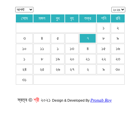
সোম
মঙ্গল
বুধ
বৃহ
শুক্র
শনি
রবি
১
২
৩
৪
৫
৭
৮
৯
১০
১১
১
১৩
৪
১৫
১৬
১
৮
১৯
২০
২১
২২
২৩
২৪
২৫
২৬
২৭
২
৯
৩০
৩১
স্বত্ব ©
শ্রী
২০২১
Pronab Roy
Design & Developed By