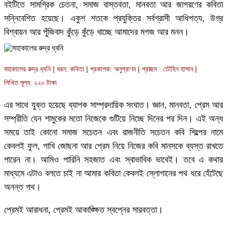
বইটিতে সামগ্রিক চেতনা, সমাজ বাস্তবতা, মানবতা আর জাগরণের কবিতা
সন্নিবেশিত হয়েছে। একুশ শতকে প্রযুক্তির সর্বগ্রাসী আধিপত্য, উগ্র
বিশ্বায়ন আর পুঁজিবাদ কুঁড়ে কুঁড়ে খাচ্ছে আমাদের মগজ আর মনন।
মহাকালের রুদ্র ধ্বনি | ধরন: কবিতা | প্রকাশক: অনুপ্রাণন | প্রচ্ছদ : তৌহিন হাসান |
লিখিত মূল্য: ২২০ টাকা
এর সাথে যুক্ত হয়েছে ব্যাপক সাম্প্রদায়িক সংঘাত। জ্ঞান, মানবতা, প্রেম আর
সম্প্রীতি যেন শামুকের মতো নিজেকে গুটিয়ে নিচ্ছে দিনের পর দিন। এই অন্ধ
সময়ে তাই কোনো সমাজ সচেতন এবং রাজনীতি সচেতন কবি শিল্পের নামে
কেবলই ফুল, পাখি জোছনা আর প্রেম নিয়ে নিজের কবি মানসকে ব্যস্ত রাখতে
পারেন না। আমিও পারিনি সহজাত এবং স্বাভাবিক ভাবেই। তবে এ কথার
মাধ্যমে এটাও বলতে চাই না আমার কবিতা কেবলই স্লোগানের পথ ধরে হেঁটেছে
অনন্ত পথ।
প্রেমই আরাধনা, প্রেমই আকাঙ্ক্ষিত স্বপ্নের সারবত্তা।