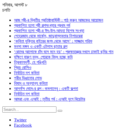
শনিবার, আগস্ট ৮
চলতি
আজ শ্রী-র দ্বিতীয় প্রতিষ্ঠাবার্ষিকী : পাঠ করুন আজকের আয়োজন
প্রকাশিত হলো শ্রী গল্পসংখ্যার প্রথম পর্ব
প্রকাশিত হলো শ্রী-র ঈদ-উল-আযহা বিশেষ সংখ্যা
শেহেরজাদ থেকে মার্কেস, জাদুবাস্তবতার নিশাচরেরা
‘কবিতা যুক্তির বাইরের জগৎ থেকে আসে’ : সাজ্জাদ শরিফ
মনসা মঙ্গল ও একটি এটলাস ছাতার গল্প
‘রোদের আলোকে চাঁদ বলে মনে হয়’ : পুরুষতন্ত্রের দখলে ঢাকাই ছবির গান
দক্ষিণে দারুণ যুদ্ধ, পেরেকে বিদ্ধ হচ্ছে কবি
ত্রিকালদর্শী, হে পঙ্খিনি
প্রিয় রোসিও
নির্বাচিত দশ কবিতা
শরীর ডিঙানোর লোভ
বিষাদ ও অন্যান্য কবিতা
আলফঁস দোদে-র গল্প : কমলালেবু : একটি কল্পনা
নির্বাচিত দশ কবিতা
আমরা এবং এআই : তৃতীয় পর্ব : এআই যুগে থিয়েটার
Twitter
Facebook