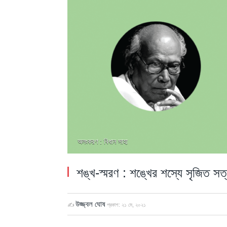
অলংকরণ : বিধান সাহা
শঙ্খ-স্মরণ : শঙ্খের শস্যে সৃজিত সত্
উজ্জ্বল ঘোষ
✍
প্রকাশ:
২১ মে, ২০২১