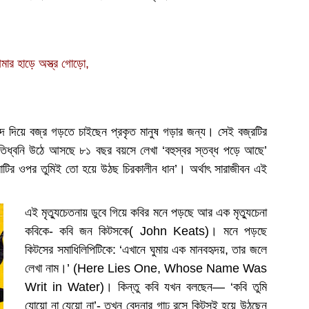
আমার হাড়ে অস্ত্র গোড়ো,
সম্পদ দিয়ে বজ্র গড়তে চাইছেন প্রকৃত মানুষ গড়ার জন্য। সেই বজ্রটির
তিধ্বনি উঠে আসছে ৮১ বছর বয়সে লেখা ‘বহুস্বর স্তব্ধ পড়ে আছে’
াটির ওপর তুমিই তো হয়ে উঠছ চিরকালীন ধান’। অর্থাৎ সারাজীবন এই
এই মৃত্যুচেতনায় ডুবে গিয়ে কবির মনে পড়ছে আর এক মৃত্যুচেনা
কবিকে- কবি জন কিটসকে( John Keats)। মনে পড়ছে
কিটসের সমাধিলিপিটিকে: ‘এখানে ঘুমায় এক মানবহৃদয়, তার জলে
লেখা নাম।’ (Here Lies One, Whose Name Was
Writ in Water)। কিন্তু কবি যখন বলছেন— ‘কবি তুমি
যোয়ো না যেয়ো না’- তখন বেদনার গাঢ় রসে কিটসই হয়ে উঠছেন