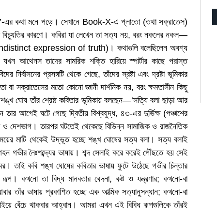
লিক’-এর কথা মনে পড়ে। সেখানে Book-X-এ প্লাতো (তথা সক্রাতেস)
 থেকে বিচ্যুতির কারণে। কবিরা যা লেখেন তা সত্য নয়, বরং নকলের নকল—
 (indistinct expression of truth)। কথাগুলি বলেছিলেন অবশ্য
 যখন আথেনস তাদের সামরিক শক্তি হারিয়ে স্পার্টার কাছে পরাস্ত
ির্বাসনের প্রসঙ্গটি থেকে গেছে, তাঁদের স্রষ্টা এবং দ্রষ্টা ভূমিকার
লাতো বা সক্রাতেসের মতো কোনো জ্ঞানী দার্শনিক নয়, বরং ক্ষমতাসীন কিছু
ে শঙ্খ ঘোষ তাঁর শ্রেষ্ঠ কবিতার ভূমিকায় বলছেন—‘সত্যি বলা ছাড়া আর
র আগেই ঘটে গেছে দ্বিতীয় বিশ্বযুদ্ধ, ৪৩-এর দুর্ভিক্ষ (পঞ্চাশের
নতা ও দেশভাগ। তারপর ঘটতেই থেকেছে বিভিন্ন সামাজিক ও রাজনৈতিক
সময়ের মাটি থেকেই উদ্ভূত হচ্ছে শঙ্খ ঘোষের সত্য বলা। সত্য বলাই
গহন গভীর নৈঃশব্দ্যের ভাষায়। শব্দ সেলাই করে করেই পৌঁছতে হয় সেই
 স্বর। তাই কবি শঙ্খ ঘোষের কবিতার ভাষায় ফুটে উঠেছে গভীর চিন্তার
 রূপ। কখনো তা বিদ্ধ মানবতার বেদনা, কষ্ট ও যন্ত্রণার; কখনো-বা
বার তাঁর ভাষায় প্রকাশিত হচ্ছে এক আত্মিক সত্যানুসন্ধান; কখনো-বা
 লড়াইয়ে বেঁচে থাকবার আহ্বান। আমরা এখন এই বিবিধ রূপগুলিকে তাঁরই