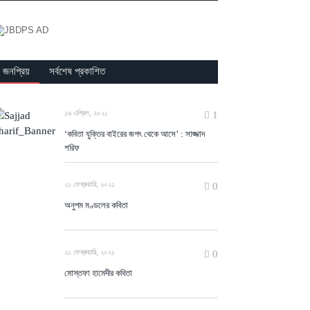
জনপ্রিয়
সর্বশেষ প্রকাশিত
১৬ এপ্রিল, ২০২১
1
‘কবিতা যুক্তির বাইরের জগৎ থেকে আসে’ : সাজ্জাদ
শরিফ
২১ ফেব্রুয়ারি, ২০২১
0
অনুপম মণ্ডলের কবিতা
২১ ফেব্রুয়ারি, ২০২১
0
মোস্তফা হামেদীর কবিতা