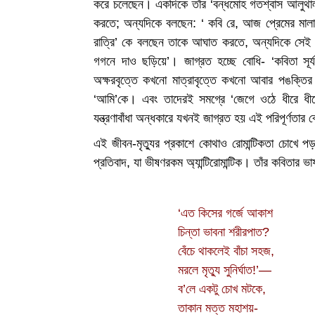
করে চলেছেন। একদিকে তাঁর ‘বন্ধমোহ গতশ্বাস আলুথালু বাঁ
করতে; অন্যদিকে বলছেন: ‘ কবি রে, আজ প্রেমের মালায়
রাত্রি’ কে বলছেন তাকে আঘাত করতে, অন্যদিকে সেই আ
গগনে দাও ছড়িয়ে’। জাগ্রত হচ্ছে বোধি- ‘কবিতা সূর্য
অক্ষরবৃত্তে কখনো মাত্রাবৃত্তে কখনো আবার পঙক্তির ব
‘আমি’কে। এবং তাদেরই সমগ্রে ‘জেগে ওঠে ধীরে ধীরে
যন্ত্রণাবাঁধা অন্ধকারে যখনই জাগ্রত হয় এই পরিপূর্ণত
এই জীবন-মৃত্যুর প্রকাশে কোথাও রোমান্টিকতা চোখে পড়
প্রতিবাদ, যা ভীষণরকম অ্যান্টিরোমান্টিক। তাঁর কবিতার ভ
‘এত কিসের গর্জে আকাশ
চিন্তা ভাবনা শরীরপাত?
বেঁচে থাকলেই বাঁচা সহজ,
মরলে মৃত্যু সুনির্ঘাত!’—
ব’লে একটু চোখ মটকে,
তাকান মত্ত মহাশয়-