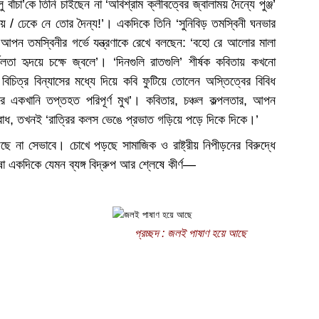
চা’কে তিনি চাইছেন না ‘অবিশ্রাম ক্লীবত্বের জ্বালাময় দৈন্যে পুঞ্জ’
 / ঢেকে নে তোর দৈন্য!’। একদিকে তিনি ‘সুনিবিড় তমস্বিনী ঘনভার
পন তমস্বিনীর গর্ভে যন্ত্রণাকে রেখে বলছেন: ‘বহো রে আলোর মালা
লতা হৃদয়ে চক্ষে জ্বলে’। ‘দিনগুলি রাতগুলি’ শীর্ষক কবিতায় কখনো
িচিত্র বিন্যাসের মধ্যে দিয়ে কবি ফুটিয়ে তোলেন অস্তিত্বের বিবিধ
 একখানি তপ্তহত পরিপূর্ণ মুখ’। কবিতার, চঞ্চল কল্পলতার, আপন
ার বোধ, তখনই ‘রাত্রির কলস ভেঙে প্রভাত গড়িয়ে পড়ে দিকে দিকে।’
ছে না সেভাবে। চোখে পড়ছে সামাজিক ও রাষ্ট্রীয় নিপীড়নের বিরুদ্ধে
াষা একদিকে যেমন ব্যঙ্গ বিদ্রুপ আর শ্লেষে কীর্ণ—
প্রচ্ছদ : জলই পাষাণ হয়ে আছে