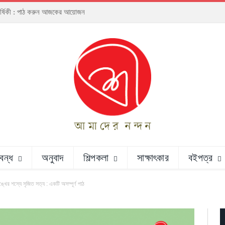
ঠাবার্ষিকী : পাঠ করুন আজকের আয়োজন
রবন্ধ
অনুবাদ
শিল্পকলা
সাক্ষাৎকার
বইপত্র
ঙ্খের শস্যে সৃজিত সত্য : একটি অসম্পূর্ণ পাঠ