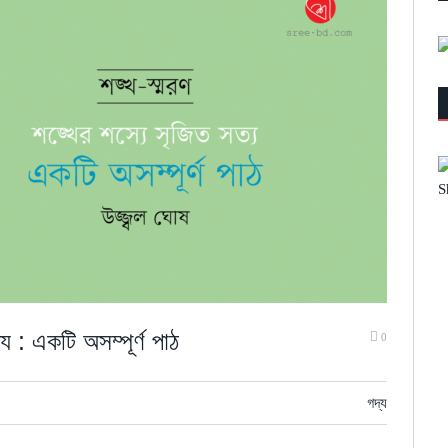
য : একটি অসম্পূর্ণ পাঠ
0
গদ্য