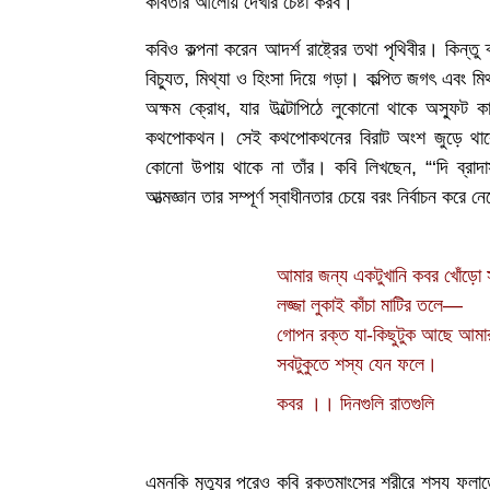
কবিতার আলোয় দেখার চেষ্টা করব।
কবিও কল্পনা করেন আদর্শ রাষ্ট্রের তথা পৃথিবীর। কিন্তু
বিচ্যুত, মিথ্যা ও হিংসা দিয়ে গড়া। কল্পিত জগৎ এবং মি
অক্ষম ক্রোধ, যার উল্টোপিঠে লুকোনো থাকে অস্ফুট ক
কথপোকথন। সেই কথপোকথনের বিরাট অংশ জুড়ে থাকে আ
কোনো উপায় থাকে না তাঁর। কবি লিখছেন, “‘দি ব্রাদার্
আত্মজ্ঞান তার সম্পূর্ণ স্বাধীনতার চেয়ে বরং নির্বাচন কর
আমার জন্য একটুখানি কবর খোঁড়ো স
লজ্জা লুকাই কাঁচা মাটির তলে—
গোপন রক্ত যা-কিছুটুক আছে আমার
সবটুকুতে শস্য যেন ফলে।
কবর ।। দিনগুলি রাতগুলি
এমনকি মৃত্যুর পরেও কবি রক্তমাংসের শরীরে শস্য ফল