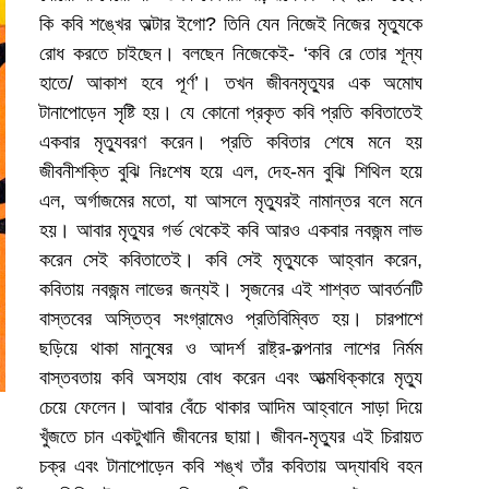
কি কবি শঙ্খের অল্টার ইগো? তিনি যেন নিজেই নিজের মৃত্যুকে
রোধ করতে চাইছেন। বলছেন নিজেকেই- ‘কবি রে তোর শূন্য
হাতে/ আকাশ হবে পূর্ণ’। তখন জীবনমৃত্যুর এক অমোঘ
টানাপোড়েন সৃষ্টি হয়। যে কোনো প্রকৃত কবি প্রতি কবিতাতেই
একবার মৃত্যুবরণ করেন। প্রতি কবিতার শেষে মনে হয়
জীবনীশক্তি বুঝি নিঃশেষ হয়ে এল, দেহ-মন বুঝি শিথিল হয়ে
এল, অর্গাজমের মতো, যা আসলে মৃত্যুরই নামান্তর বলে মনে
হয়। আবার মৃত্যুর গর্ভ থেকেই কবি আরও একবার নবজন্ম লাভ
করেন সেই কবিতাতেই। কবি সেই মৃত্যুকে আহ্বান করেন,
কবিতায় নবজন্ম লাভের জন্যই। সৃজনের এই শাশ্বত আবর্তনটি
বাস্তবের অস্তিত্ব সংগ্রামেও প্রতিবিম্বিত হয়। চারপাশে
ছড়িয়ে থাকা মানুষের ও আদর্শ রাষ্ট্র-কল্পনার লাশের নির্মম
বাস্তবতায় কবি অসহায় বোধ করেন এবং আত্মধিক্কারে মৃত্যু
চেয়ে ফেলেন। আবার বেঁচে থাকার আদিম আহ্বানে সাড়া দিয়ে
খুঁজতে চান একটুখানি জীবনের ছায়া। জীবন-মৃত্যুর এই চিরায়ত
চক্র এবং টানাপোড়েন কবি শঙ্খ তাঁর কবিতায় অদ্যাবধি বহন