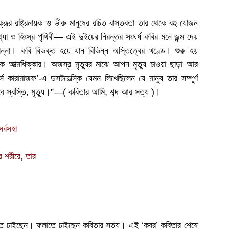
 ক্রূর রাষ্ট্রনায়ক ও ভীরু মানুষের রচিত বাস্তবতা তার থেকে বহু যোজন
থ্যা ও হিংস্র পৃথিবী— এই দুইয়ের নিরন্তর সংঘর্ষ কবির মনে জন্ম দেয়
ান্না। কবি বিভক্ত হয়ে যান বিভিন্ন অস্তিত্বের খণ্ডে। শুরু হয়
ত্মধিক্কার। অজস্র মৃত্যুর মাঝে আপন মৃত্যু চাওয়া ছাড়া আর
স কারামাজফ’-এ ডসটয়েভ্স্কি যেমন লিখেছিলেন যে মানুষ তার সম্পূর্ণ
ে নেবে স্বস্তি, মৃত্যু।”—( কবিতার আমি, শব্দ আর সত্য )।
র্বসহা
 শরীরে, তার
াতে চাইছেন। ফলাতে চাইছেন কবিতার সত্য। এই ‘কবর’ কবিতার শেষে