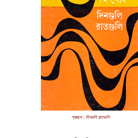
প্রচ্ছদ : দিনগুলি রাতগুলি