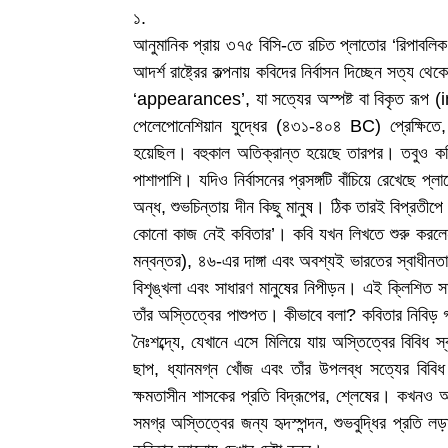
১.
আনুমানিক প্রায় ৩৭৫ বিসি-তে রচিত প্লাতোর ‘রিপাব
আদর্শ রাষ্ট্রের কল্পনায় কবিদের নির্বাসন দিচ্ছেন সত্য
‘appearances’, যা সত্যের অস্পষ্ট বা বিকৃত রূপ
পেলেপোনেশিয়ান যুদ্ধের (৪৩১-৪০৪ BC) প্রেক্ষিতে,
হয়েছিল। বহুকাল অতিক্রান্ত হয়েছে তারপর। তবুও কবিদের ন
পাশাপাশি। যদিও নির্বাসনের প্রসঙ্গটি বাঁচিয়ে রেখেছে প্
অন্ধ, শুভচিন্তায় দীন কিছু মানুষ। ঠিক তারই বিপ্রতীপ
কোনো কাজ নেই কবিতার’। কবি যখন লিখতে শুরু করলেন তা
মন্বন্তর), ৪৬-এর দাঙ্গা এবং অবশ্যই ভারতের স্বাধী
বিশৃঙ্খলা এবং সাধারণ মানুষের নিপীড়ন। এই ক্লিশিত 
তাঁর অস্তিত্বের পাশুপত। কীভাবে বলা? কবিতার নিবিড় 
নৈঃশব্দ্যে, যেখানে এসে মিলিয়ে যায় অস্তিত্বের বিবিধ
ছাপ, ধ্যানমগ্ন খোঁজ এবং তাঁর উপলব্ধ সত্যের বিবিধ
ক্ষমতাসীন শাসকের প্রতি বিদ্রূপের, শ্লেষের। কখনও আ
সমগ্র অস্তিত্বের জন্য হৃদস্পন্দন, শুভবুদ্ধির প্রতি