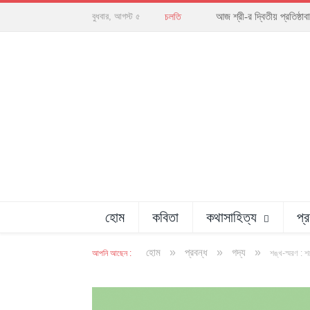
আজ শ্রী-র দ্বিতীয় প্রতিষ্
বুধবার, আগস্ট ৫
চলতি
হোম
কবিতা
কথাসাহিত্য
প্
»
»
»
হোম
প্রবন্ধ
গদ্য
আপনি আছেন :
শঙ্খ-স্মরণ : শ