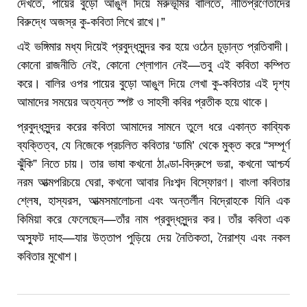
দেখতে, পায়ের বুড়ো আঙুল দিয়ে মরুভূমির বালিতে, নীতিপ্রণেতাদের
বিরুদ্ধে অজস্র কু-কবিতা লিখে রাখে।”
এই ভঙ্গিমার মধ্য দিয়েই প্রবুদ্ধসুন্দর কর হয়ে ওঠেন চূড়ান্ত প্রতিবাদী।
কোনো রাজনীতি নেই, কোনো শ্লোগান নেই—তবু এই কবিতা কম্পিত
করে। বালির ওপর পায়ের বুড়ো আঙুল দিয়ে লেখা কু-কবিতার এই দৃশ্য
আমাদের সময়ের অত্যন্ত স্পষ্ট ও সাহসী কবির প্রতীক হয়ে থাকে।
প্রবুদ্ধসুন্দর করের কবিতা আমাদের সামনে তুলে ধরে একান্ত কাব্যিক
ব্যক্তিত্ব, যে নিজেকে প্রচলিত কবিতার ‘ডামি’ থেকে মুক্ত করে “সম্পূর্ণ
ঝুঁকি” নিতে চায়। তার ভাষা কখনো ঠাণ্ডা-বিদ্রুপে ভরা, কখনো আশ্চর্য
নরম আত্মপরিচয়ে ঘেরা, কখনো আবার নিঃশব্দ বিস্ফোরণ। বাংলা কবিতার
শ্লেষ, হাস্যরস, আত্মসমালোচনা এবং অন্তর্লীন বিদ্রোহকে যিনি এক
কিমিয়া করে ফেলেছেন—তাঁর নাম প্রবুদ্ধসুন্দর কর। তাঁর কবিতা এক
অস্ফুট দাহ—যার উত্তাপ পুড়িয়ে দেয় নৈতিকতা, নৈরাশ্য এবং নকল
কবিতার মুখোশ।