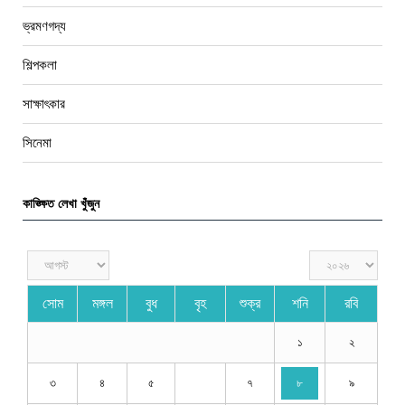
ভ্রমণগদ্য
শিল্পকলা
সাক্ষাৎকার
সিনেমা
কাঙ্ক্ষিত লেখা খুঁজুন
সোম
মঙ্গল
বুধ
বৃহ
শুক্র
শনি
রবি
১
২
৩
৪
৫
৭
৮
৯