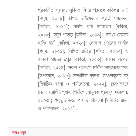
প্রকাশিত গ্রন্থ: সুবিমল মিশ্র প্রসঙ্গে কতিপয় নোট
[গদ্য, ২০১৪]; বিগত রাইফেলের প্রতি সমবেদনা
[কবিতা, ২০১৫]; মার্কস যদি জানতেন [কবিতা,
২০১৮]; হলুদ পাহাড় [কবিতা, ২০১৯]; চোখের ভেতরে
হামিং বার্ড [কবিতা, ২০২০]; লোকাল ট্রেনের জার্নাল
[গদ্য, ২০২১]; লিখিত রাত্রি [কবিতা, ২০২২] ও
হালকা রোদের দুপুর [কবিতা, ২০২৩]; জলের অপেরা
[কবিতা, ২০২৪]; সকল প্রশংসা মার্কিন সাম্রাজ্যবাদের
[উপন্যাস, ২০২৫]৷ সম্পাদিত গ্রন্থ: উৎপলকুমার বসু
[নির্বাচিত রচনা ও পর্যালোচনা, ২০২২]; জন্মশতবর্ষে
সৈয়দ ওয়ালীউল্লাহ [পর্যালোচনামূলক প্রবন্ধ সংকলন,
২০২৩]; শম্ভু রক্ষিত: পাঠ ও বিবেচনা [নির্বাচিত রচনা
ও পর্যালোচনা, ২০২৫]।
আরও
পড়ুন