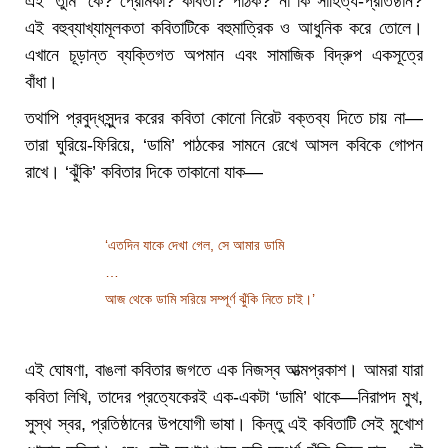
এই ‘তুমি’ কে? প্রেমিকা? কবিতা? পাঠক? না কি সাহিত্য-প্রতিষ্ঠান?
এই বহুব্যাখ্যামূলকতা কবিতাটিকে বহুমাত্রিক ও আধুনিক করে তোলে।
এখানে চূড়ান্ত ব্যক্তিগত অপমান এবং সামাজিক বিদ্রুপ একসূত্রে
বাঁধা।
তথাপি প্রবুদ্ধসুন্দর করের কবিতা কোনো নিরেট বক্তব্য দিতে চায় না—
তারা ঘুরিয়ে-ফিরিয়ে, ‘ডামি’ পাঠকের সামনে রেখে আসল কবিকে গোপন
রাখে। ‘ঝুঁকি’ কবিতার দিকে তাকানো যাক—
‘এতদিন যাকে দেখা গেল, সে আমার ডামি
…
আজ থেকে ডামি সরিয়ে সম্পূর্ণ ঝুঁকি নিতে চাই।’
এই ঘোষণা, বাঙলা কবিতার জগতে এক নিজস্ব আত্মপ্রকাশ। আমরা যারা
কবিতা লিখি, তাদের প্রত্যেকেরই এক-একটা ‘ডামি’ থাকে—নিরাপদ মুখ,
সুস্থ স্বর, প্রতিষ্ঠানের উপযোগী ভাষা। কিন্তু এই কবিতাটি সেই মুখোশ