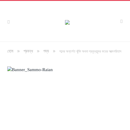
»
»
»
হোম
প্রবন্ধ
গদ্য
শব্দের অন্তর্গত ঝুঁকি অথবা প্রবুদ্ধসুন্দর করের আত্মপরিহাস
অলংকরণ: বিধান সাহা