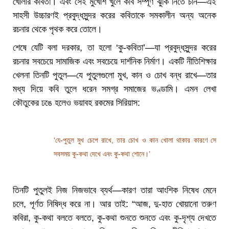
খোলার কবিতা। এবং সেই মুখোশ খুলে কবি সম্পূর্ণ ঝুঁকি নিতে চান—এই
সাহসী উচ্চারণই প্রবুদ্ধসুন্দর করের কবিতাকে সমকালীন অন্য অনেক
রচনার থেকে পৃথক করে তোলে।
শেষে যেটি বলা দরকার, তা হলো ‘কু-কবিতা’—যা প্রবুদ্ধসুন্দর করের
রচনার সবচেয়ে সামাজিক এবং সবচেয়ে দার্শনিক নির্মাণ। একটি নীতিশিক্ষার
খেলনা তিনটি পুতুল—যে পুতুলগুলো মুখ, কান ও চোখ বন্ধ রাখে—তার
মধ্য দিয়ে কবি তুলে ধরেন সমগ্র সমাজের ভণ্ডামি। এমন লেখা
কৌতুকের ঢঙে হলেও ভয়াবহ রকমের সিরিয়াস:
‘যে-পুতুল মুখ চেপে রাখে, তার চোখ ও কান খোলা থাকার কারণে সে
সবসময় কু-কথা দেখে এবং কু-কথা শোনে।’
তিনটি পুতুলই নিজ নিজভাবে ব্যর্থ—কারণ তারা আংশিক নিষেধ মেনে
চলে, পূর্ণত নিষিদ্ধ করে না। আর তাই: “আজ, দু-হাত খোয়ানো তরুণ
কবিরা, কু-কথা বলতে বলতে, কু-কথা শুনতে শুনতে এবং কু-দৃশ্য দেখতে