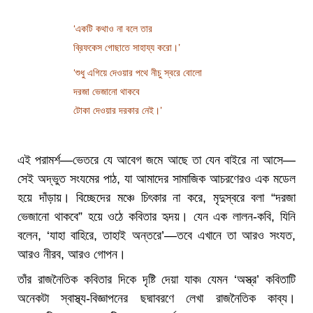
‘একটি কথাও না বলে তার
ব্রিফকেস গোছাতে সাহায্য করো।’
‘শুধু এগিয়ে দেওয়ার পথে নীচু স্বরে বোলো
দরজা ভেজানো থাকবে
টোকা দেওয়ার দরকার নেই।’
এই পরামর্শ—ভেতরে যে আবেগ জমে আছে তা যেন বাইরে না আসে—
সেই অদ্ভুত সংযমের পাঠ, যা আমাদের সামাজিক আচরণেরও এক মডেল
হয়ে দাঁড়ায়। বিচ্ছেদের মঞ্চে চিৎকার না করে, মৃদুস্বরে বলা “দরজা
ভেজানো থাকবে” হয়ে ওঠে কবিতার হৃদয়। যেন এক লালন-কবি, যিনি
বলেন, ‘যাহা বাহিরে, তাহাই অন্তরে’—তবে এখানে তা আরও সংযত,
আরও নীরব, আরও গোপন।
তাঁর রাজনৈতিক কবিতার দিকে দৃষ্টি দেয়া যাক৷ যেমন ‘অস্ত্র’ কবিতাটি
অনেকটা স্বাস্থ্য-বিজ্ঞাপনের ছদ্মাবরণে লেখা রাজনৈতিক কাব্য।