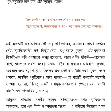
প্রথমদৃষ্টিতে মনে হবে এটি স্বাস্থ্য-পরামর্শ:
‘জল যখনই খাবেন, বসে দিনে জল বেশি খান, রাতে কম।’
‘ভুলে যাবেন না, অনেক কিছুর উপরই পেচ্ছাপ করে যেতে হবে আমাদের।’
এই কবিতাটি এক মোক্ষম কৌশল। কবি জানেন, আমাদের কোনো সংগঠন
নেই, ম্যানিফেস্টো নেই, কিছুই নেই—শুধু আছে ‘বৃক্ক’। এই বৃক্ক বা
কিডনি-কে কবি একমাত্র অস্ত্র বলেছেন, কারণ এটিই ছাঁকনি—ভালোকে
রাখে, খারাপকে ত্যাগ করে। এখানে রাষ্ট্র বা সমাজের নোংরামি, কুৎসা,
অবদমন এবং সহ্যশক্তির বিরুদ্ধে এক মেটাফোর তৈরি হয়। বৃক্ক সচল
থাকলে, মানসিক প্রতিবাদও সচল থাকবে—এই বার্তাটি কখনোই সরাসরি
দেওয়া হয় না, কিন্তু একটি স্বাস্থ্য-সতর্কবার্তার পেছনে যেন গোটা
রাজনৈতিক কবিতাটিই ঢুকে পড়ে।
আধুনিক কবিতার কেন্দ্রীয় দ্বন্দ্ব—সাহিত্যজগৎ বনাম ব্যক্তিগত
অহংবোধ, তার এক নির্মম উপস্থাপনা ‘ইগো’। এ কবিতায় নিজেকে “এক