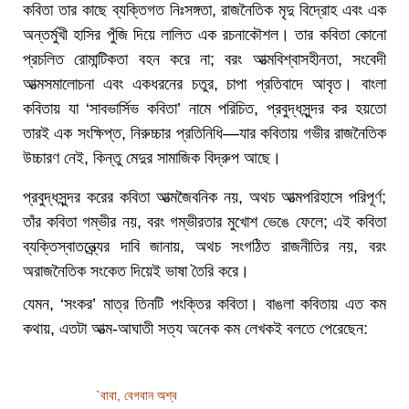
কবিতা তার কাছে ব্যক্তিগত নিঃসঙ্গতা, রাজনৈতিক মৃদু বিদ্রোহ এবং এক
অন্তর্মুখী হাসির পুঁজি দিয়ে লালিত এক রচনাকৌশল। তার কবিতা কোনো
প্রচলিত রোমান্টিকতা বহন করে না; বরং আত্মবিশ্বাসহীনতা, সংবেদী
আত্মসমালোচনা এবং একধরনের চতুর, চাপা প্রতিবাদে আবৃত। বাংলা
কবিতায় যা ‘সাবভার্সিভ কবিতা’ নামে পরিচিত, প্রবুদ্ধসুন্দর কর হয়তো
তারই এক সংক্ষিপ্ত, নিরুচ্চার প্রতিনিধি—যার কবিতায় গভীর রাজনৈতিক
উচ্চারণ নেই, কিন্তু মেদুর সামাজিক বিদ্রুপ আছে।
প্রবুদ্ধসুন্দর করের কবিতা আত্মজৈবনিক নয়, অথচ আত্মপরিহাসে পরিপূর্ণ;
তাঁর কবিতা গম্ভীর নয়, বরং গম্ভীরতার মুখোশ ভেঙে ফেলে; এই কবিতা
ব্যক্তিস্বাতন্ত্র্যের দাবি জানায়, অথচ সংগঠিত রাজনীতির নয়, বরং
অরাজনৈতিক সংকেত দিয়েই ভাষা তৈরি করে।
যেমন, ‘সংকর’ মাত্র তিনটি পংক্তির কবিতা। বাঙলা কবিতায় এত কম
কথায়, এতটা আত্ম-আঘাতী সত্য অনেক কম লেখকই বলতে পেরেছেন:
`বাবা, বেগবান অশ্ব