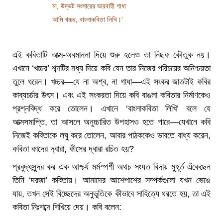
মা, উদ্ভট সংসারের ভারবাহী গাধা
আমি খচ্চর, বাংলাকবিতা লিখি।’
এই কবিতাটি আত্ম-অবমাননা দিয়ে শুরু হলেও তা নিছক কৌতুক নয়।
এখানে ‘খচ্চর’ শব্দটির মধ্য দিয়ে কবি যেন তার নিজের পরিচয়ের অনিশ্চয়তা
তুলে ধরেন। খচ্চর—যে না অশ্ব, না গাধা—এই সংকর জাতটাই কবির
কাব্যচর্চার উৎস। এবং এই সংকরতা দিয়ে কবি বাঙলা কবিতার নির্মাণকেও
প্রশ্নবিদ্ধ করে তোলেন। এখানে ‘বাংলাকবিতা লিখি’ বলে যে
আত্মসমাপ্তি, তা আসলে অনুচ্চারিত উপহাসও হতে পারে—যেখানে কবি
নিজেই কবিতাকে লঘু করে তোলেন, আবার পাঠককেও ভাবতে বাধ্য করেন,
কবিতা কাদের দ্বারা, কীসের দ্বারা রচিত হয়?
প্রবুদ্ধসুন্দর কর এক আশ্চর্য মর্মস্পর্শী অথচ সংযত বিদায় মুহূর্ত এঁকেছেন
তিনি ‘দরজা’ কবিতায়। আমাদের আশেপাশের সম্পর্কগুলো যখন ভেঙে
যায়, তখন সেই বিচ্ছেদের অনুভূতিকে কীভাবে সাহিত্যে ধরতে হয়, তা এই
কবিতা নিঃশব্দে শিখিয়ে দেয়। কবি বলেন: