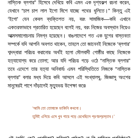
নাস্তিক ব্লগার” হিসেবে দেখিয়ে কবি এমন এক দৃশ্যকল্প রচনা করেন,
যেখানে “চাপ চাপ লাল ইগো মিশে যাচ্ছে পথের ধূলিতে।” কিন্তু এই
‘ইগো’ যেন কেবল ব্যক্তিগত নয়, বরং সামাজিক—কবি এখানে
একতরফাভাবে প্রতারিত হয়েছেন বলেই নয়, বরং নিজের অবস্থান নিয়েও
আত্মসমালোচনায় নিমগ্ন হয়েছেন। বাঙলাদেশে গত এক যুগের বাস্তবতা
সম্পর্কে যদি আপনি অবগত থাকেন, তাহলে তো জানেনই নিজেকে ‘ব্লগার’
শব্দদ্বারা পরিচয় করানোর অর্থই হলো মৌলবাদী গোষ্ঠীর কাছে নিজেকে
হত্যাযোগ্য করে তোলা; আর যদি পরিচয় গড়ে ওঠে “নাস্তিক ব্লগার”
তবে এদেশে তার হত্যা অনিবার্য৷ এমন পরিস্থিতিতে নিজকে “নাস্তিক
ব্লগার” বলার মধ্য দিয়ে কবি আসলে এই সংখ্যালঘু, জিজ্ঞাসু অংশের
মানুষেরই পাশে দাঁড়ালেই মৃত্যুভয় উপেক্ষা করে৷
‘আমি তো তোমাকে ডাকিনি কখনো।
তুমিই এগিয়ে এসে খুব গায়ে পড়ে রেখেছিলে প্রণয়প্রস্তাব।’