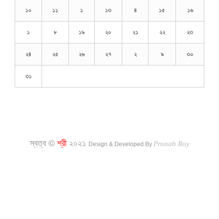
১০
১১
১
১৩
৪
১৫
১৬
১
৮
১৯
২০
২১
২২
২৩
২৪
২৫
২৬
২৭
২
৯
৩০
৩১
স্বত্ব ©
শ্রী
২০২১
Pronab Roy
Design & Developed By