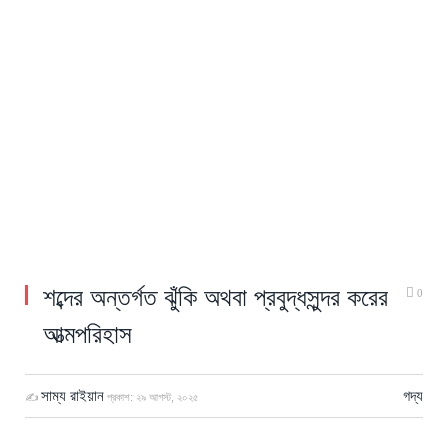
শব্দের অন্তর্গত ঝুঁকি অথবা প্রবুদ্ধসুন্দর করের
0
আত্মপরিহাস
সাম্য রাইয়ান
গদ্য
✍
প্রকাশ:
২৯ আগস্ট, ২০২৫