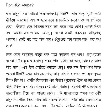
নিতে চাইত আমাকে?
কত মানুষ যেত আরিচা হয়ে নগরবাড়ি ঘাটে? কোন গন্তব্যে? আমি
দাঁড়িয়ে ভাবতাম। এমনও হতো বাসে বা ফেরিতে কারো সাথে আলাপ হয়ে
যেত। কীভাবে যেন শিশুদের সাথে ভাব জমে যেত বেশি। একটা শিশুর
কথা আমার এখনও মনে আছে। আমরা একই গন্তব্যে যাচ্ছিলাম,
পাবনায়। ফেরি পার হয়ে বাসে বসেও গুটুরগুটুর করে আমার সাথে কত কথা
তার!
ঢাকা থেকে আমাদের যাত্রা শুরু হতো সকালের বাস ধরে। মধ্যপ্রহরে
আমরা নদীর বুকে থাকতাম। গরম ধোঁয়া ওঠা সাদা ভাত, ঝালঝাল মাংশ
আর ডাল। এই ছিল ফেরিতে খাবারের মেনু। কত দাম ছিল? দশ টাকা/
পনেরো টাকা? এখন আর মনে পড়ে না। দাম নিয়ে তখন তো ভ্রু কুঞ্চন
দিনও ছিল না। ফেরির তিনতলার এক বিশাল প্রকোষ্ঠে খুঁজে পাওয়া কোনো
খালি টেবিলে বসে আয়েশ করে সেই ভাত খেতাম। আশেপাশেই একতারা বা
হারমোনিয়াম নিয়ে গান গাইছে কেউ। এই যাত্রাসময়ে গায়ক যত বেশি
মানুষকে পৌঁছে দিতে পারে তার গানের টংকার। আমি ভাত খেতে খেতে
তাদের গান শুনতাম। কানে এসে নদীর ঢেউ দোলা দিত, দিতেই থাকত।