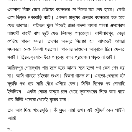
একসময় নিয়ম মেনে ঢেউয়ের ব্যস্ততা সে দিনের মত শেষ হতো। ফেরি
এসে ভিড়ত নগরবাড়ি ঘাটে। একদল মানুষের এন্তার ব্যস্ততা শুরু হয়ে
যেত তারপর। পাটাতন খুলে দিতেই রাজা-বাদশা অথবা পাবনা এক্সপ্রেস
নামধারী বাহারী বাস ছুটে যেত নিজস্ব গন্তব্যে। কাশীনাথপুর, বেড়া
পেরিয়ে পাবনা সদর। তারপর অনন্ত সিনেমা হল আসতেই আমরা
সদলবলে নেমে রিকশা ধরতাম। পাবনার ছাওয়াল আব্বাকে চিনে ফেলত
সবাই। ত্রি-চক্রযানে উঠে গন্তব্য বলার প্রয়োজন পড়ত না তাই।
আরিফপুর গোরস্থান পার হতে হতে আমার মনে হতো পথ কেন শেষ হয়
না। আমি থামতে চাইতাম তখন। রিকশা থামত না। এবড়ো-থেবড়ো ইট
সুড়কি পথ ধরে সারি বেঁধে এগিয়ে যেত। মিনিট বিশেক পর দোগাছি
ইউনিয়ন। একটা সোজা রাস্তা চলে গেছে সুজানগরের দিকে আর বায়ে
ধরে মিনিট পনেরো গেলেই মান্দার তলা।
তার আগ দিয়ে খয়েরসুতি। কী সুন্দর নাম! তখন এই সৌন্দর্য কেন পাইনি
আমি!
৩.