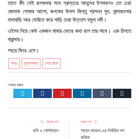
তাতে কী! সেই রূপকথার পথে প্রান্তরে আনন্দের উপকরণও তো ঢের!
জোনাক পোকার আলো, জনকের উদাস কিন্তু প্রসন্ন মুখ, মান্দারতলার
দাদাবাড়ি আর ফেরিতে করে পাড়ি দেয়া উত্তাল যমুনা নদী।
এইসব নিয়ে কেউ একজন মাথার ভেতর কথা বলে তার সাথে। এক চিলতে
বারান্দায়।
শহরে ফিরে এসে।
গদ্য
মুক্তগদ্য
শেখ রানা
শেয়ার করুন
Twitter
Facebook
Pinterest
LinkedIn
Tumblr
Email
আগের লেখা
পরের লেখা
কবি ও পোস্টম্যান
শাহেদ কায়েস-এর নির্বাচিত দশ
কবিতা