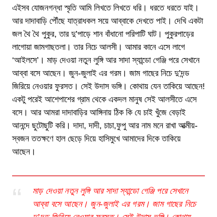
এইসব যোজনগন্ধা স্মৃতি আমি লিখতে লিখতে ধরি। ধরতে ধরতে যাই।
আর দাদাবাড়ি পৌঁছে যাত্রাধকল সয়ে আব্বাকে দেখতে পাই। দেখি একটা
জল থৈ থৈ পুকুর, তার দু’পাড়ে শান বাঁধানো পরিপাটি ঘাট। পুকুরপাড়ের
লাগোয়া জামগাছতলা। তার নিচে আলসী। আমার কানে এসে লাগে
‘আইলসে’। মাড় দেওয়া নতুন লুঙ্গি আর সাদা স্যান্ডো গেঞ্জি পরে সেখানে
আব্বা বসে আছেন। জুন-জুলাই এর গরম। জাম গাছের নিচে দু’দন্ড
জিরিয়ে নেওয়ার ফুরসত। সেই উদাস ভঙ্গি। কোথায় যেন তাকিয়ে আছেন!
একটু পরেই আশেপাশের গ্রাম থেকে একদল মানুষ সেই আলসীতে এসে
বসে। আর আমরা দাদাবাড়ির আঙ্গিনায় ঠিক কি যে চাই খুঁজে বেড়াই
আনন্দে ছুটোছুটি করি। দাদা, দাদী, চাচা,ফুপু আর নাম মনে রাখা আত্মীয়-
স্বজন ততক্ষণে হাল ছেড়ে দিয়ে হাসিমুখে আমাদের দিকে তাকিয়ে
আছেন।
মাড় দেওয়া নতুন লুঙ্গি আর সাদা স্যান্ডো গেঞ্জি পরে সেখানে
আব্বা বসে আছেন। জুন-জুলাই এর গরম। জাম গাছের নিচে