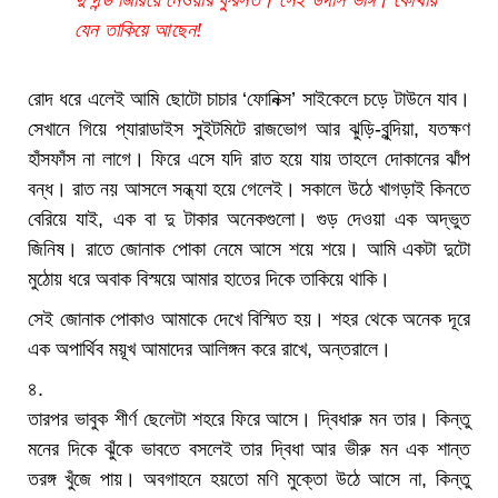
দু’দন্ড জিরিয়ে নেওয়ার ফুরসত। সেই উদাস ভঙ্গি। কোথায়
যেন তাকিয়ে আছেন!
রোদ ধরে এলেই আমি ছোটো চাচার ‘ফোনিক্স’ সাইকেলে চড়ে টাউনে যাব।
সেখানে গিয়ে প্যারাডাইস সুইটমিটে রাজভোগ আর ঝুড়ি-বুন্দিয়া, যতক্ষণ
হাঁসফাঁস না লাগে। ফিরে এসে যদি রাত হয়ে যায় তাহলে দোকানের ঝাঁপ
বন্ধ। রাত নয় আসলে সন্ধ্যা হয়ে গেলেই। সকালে উঠে খাগড়াই কিনতে
বেরিয়ে যাই, এক বা দু টাকার অনেকগুলো। গুড় দেওয়া এক অদ্ভুত
জিনিষ। রাতে জোনাক পোকা নেমে আসে শয়ে শয়ে। আমি একটা দুটো
মুঠোয় ধরে অবাক বিস্ময়ে আমার হাতের দিকে তাকিয়ে থাকি।
সেই জোনাক পোকাও আমাকে দেখে বিস্মিত হয়। শহর থেকে অনেক দূরে
এক অপার্থিব ময়ূখ আমাদের আলিঙ্গন করে রাখে, অন্তরালে।
৪.
তারপর ভাবুক শীর্ণ ছেলেটা শহরে ফিরে আসে। দ্বিধারু মন তার। কিন্তু
মনের দিকে ঝুঁকে ভাবতে বসলেই তার দ্বিধা আর ভীরু মন এক শান্ত
তরঙ্গ খুঁজে পায়। অবগাহনে হয়তো মণি মুক্তো উঠে আসে না, কিন্তু