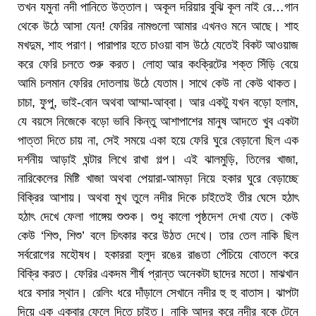
তখন যমুনা নদী পানিতে উত্তাল। অকূল দরিয়ার বুঝি কূল নাই রে…গান
থেকে উঠে আসা যেন! ফেরির নামগুলো আমার এখনও মনে আছে। শাহ
মখদুম, শাহ পরাণ। পারাপার হতে চাওয়া বাস উঠে যেতেই বিকট আওয়াজ
করে ফেরি চলতে শুরু করত। লোহা আর কংক্রিটের শক্ত সিঁড়ি বেয়ে
আমি চলমান ফেরির দোতলায় উঠে যেতাম। সাথে কেউ না কেউ থাকত।
চাচা, ফুপু, ভাই-বোন অথবা আম্মা-আব্বা। আর একটু যখন বড়ো হলাম,
যে বয়সে নিজেকে বড়ো ভাবি কিন্তু আশাপাশের মানুষ আদতে খুব একটা
পাত্তা দিতে চায় না, সেই সময়ে একা হয়ে ফেরি ঘুরে বেড়ানো ছিল এক
দর্শনীয় আড়াই ঘন্টার লিখে রাখা গল্প। এই ঝালমুড়ি, তিলের খাজা,
নারিকেলের মিষ্টি খাজা অথবা পেয়ারা-আমড়া নিয়ে হকার ঘুরে বেড়াচ্ছে
বিক্রির আশায়। অথবা মুখ তুলে নদীর দিকে চাইতেই তীর ঘেসে হঠাৎ
হঠাৎ দেখে ফেলা গাঙ্গেয় শুশুক। শুধু কালো পৃষ্ঠদেশ দেখা যেত। কেউ
কেউ ‘শিশু, শিশু’ বলে চিৎকার করে উঠত দেখে। তার তেল নাকি ছিল
সর্বরোগের মহৌষধ। হকাররা হলুদ রঙের রাঙতা পেঁচিয়ে বোতলে করে
বিক্রি করত। ফেরির একদম শীর্ষ প্রান্ত অনেকটা ছাদের মতো। মাঝখান
ধরে বসার স্থান। রেলিং ধরে দাঁড়ালে সেখানে নদীর হু হু বাতাস। ঝাপটা
দিয়ে এক একবার ফেলে দিতে চাইত। নাকি আদর করে নদীর বুকে টেনে