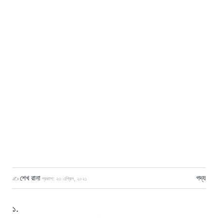
শেখ রানা
গদ্য
✍
প্রকাশ:
২৩ এপ্রিল, ২০২১
১.