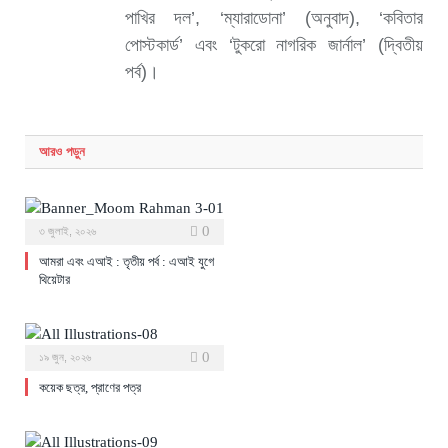
পাখির দল’, ‘ম্যারাডোনা’ (অনুবাদ), ‘কবিতার
পোস্টকার্ড’ এবং ‘টুকরো নাগরিক জার্নাল’ (দ্বিতীয়
পর্ব)।
আরও
পড়ুন
0
৩ জুলাই, ২০২৬
আমরা এবং এআই : তৃতীয় পর্ব : এআই যুগে
থিয়েটার
0
১৯ জুন, ২০২৬
কয়েক ছত্র, প্রাণের পত্র