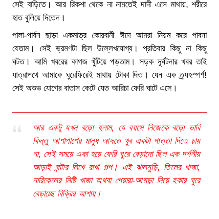
সেই বাড়িতে। আর রিকশা থেকে না নামতেই দাদী এসে মাথায়, শরীরে
হাত বুলিয়ে দিতেন।
পালা-পার্বন ছাড়া একমাত্র কোরবানী ঈদে আমরা নিয়ম করে পাবনা
যেতাম। সেই ভ্রমণটা ছিল উল্লেখযোগ্য। প্রতিবার কিছু না কিছু
ঘটত। আমি খবরের কাগজ খুঁটিয়ে পড়তাম। সড়ক দূর্ঘটনার খবর তাই
যাত্রাপথে আমাকে ঘুরেফিরেই মাথায় টোকা দিত। যেন এক ত্র্যহস্পর্শ!
সেই অশুভ যোগের বাতাস কেটে যেত আরিচা ফেরি ঘাটে এসে।
আর একটু যখন বড়ো হলাম, যে বয়সে নিজেকে বড়ো ভাবি
কিন্তু আশাপাশের মানুষ আদতে খুব একটা পাত্তা দিতে চায়
না, সেই সময়ে একা হয়ে ফেরি ঘুরে বেড়ানো ছিল এক দর্শনীয়
আড়াই ঘন্টার লিখে রাখা গল্প। এই ঝালমুড়ি, তিলের খাজা,
নারিকেলের মিষ্টি খাজা অথবা পেয়ারা-আমড়া নিয়ে হকার ঘুরে
বেড়াচ্ছে বিক্রির আশায়।