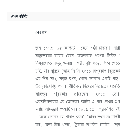
লেখক পরিচিতি
শেখ রানা
জন্ম ১৯৭৫, ১৫ আগস্ট। বেড়ে ওঠা ঢাকায়। বাপ্পা
মজুমদারের রাতের ট্রেন অ্যালবামে প্রথম লিরিক :
বিশ্বাসেতে বস্তু মেলায়। পরী, বৃষ্টি পড়ে, ফিরে পেতে
চাই, মার ঘুরিয়ে (আই সি সি ২০১১ বিশ্বকাপ ক্রিকেট
এর থিম সং), সবুজ যখন, খোলা আকাশ একটি গাছ-
উল্লেখযোগ্য গান। গীতিকার হিসেবে বিলেতের সংহতি
সাহিত্য পুরষ্কার পেয়েছেন ২০১৫ তে।
এবারডিনশায়ার এর ডেভেরন আর্টস এ গান লেখার গল্প
বলায় আমন্ত্রণ পেয়েছিলেন ২০১৬ তে। প্রকাশিত বই
: ‘আজ তোমার মন খারাপ মেয়ে’, ‘কবির তখন সওদাগরী
মন’, ‘রুল টানা খাতা’, ‘টুকরো নাগরিক জার্নাল’, ‘শব্দ