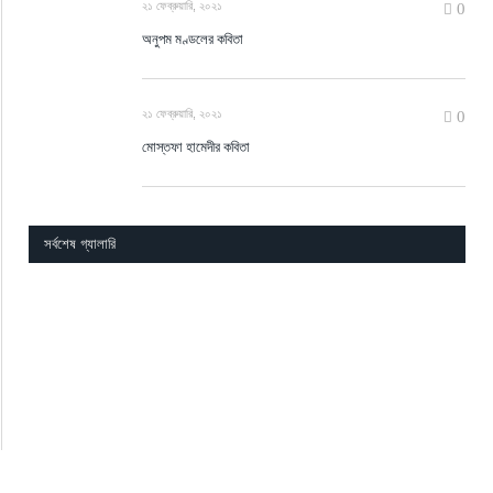
২১ ফেব্রুয়ারি, ২০২১
0
অনুপম মণ্ডলের কবিতা
২১ ফেব্রুয়ারি, ২০২১
0
মোস্তফা হামেদীর কবিতা
সর্বশেষ গ্যালারি