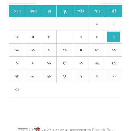
সোম
মঙ্গল
বুধ
বৃহ
শুক্র
শনি
রবি
১
২
৩
৪
৫
৭
৮
৯
১০
১১
১
১৩
৪
১৫
১৬
১
৮
১৯
২০
২১
২২
২৩
২৪
২৫
২৬
২৭
২
৯
৩০
৩১
স্বত্ব ©
শ্রী
২০২১
Pronab Roy
Design & Developed By