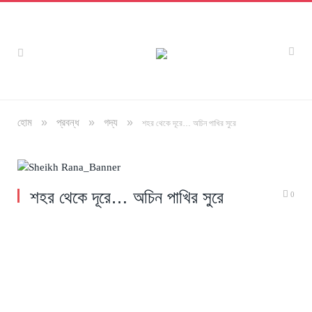
»
»
»
হোম
প্রবন্ধ
গদ্য
শহর থেকে দূরে… অচিন পাখির সুরে
অলংকরণ : বিধান সাহা
শহর থেকে দূরে… অচিন পাখির সুরে
0