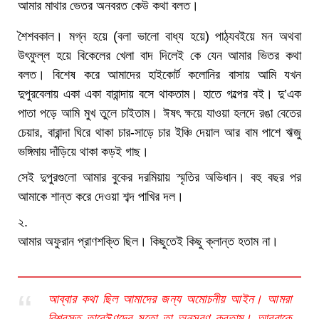
আমার মাথার ভেতর অনবরত কেউ কথা বলত।
শৈশবকাল। মগ্ন হয়ে (বলা ভালো বাধ্য হয়ে) পাঠ্যবইয়ে মন অথবা
উৎফুল্ল হয়ে বিকেলের খেলা বাদ দিলেই কে যেন আমার ভিতর কথা
বলত। বিশেষ করে আমাদের হাইকোর্ট কলোনির বাসায় আমি যখন
দুপুরবেলায় একা একা বারান্দায় বসে থাকতাম। হাতে গল্পের বই। দু’এক
পাতা পড়ে আমি মুখ তুলে চাইতাম। ঈষৎ ক্ষয়ে যাওয়া হলদে রঙা বেতের
চেয়ার, বারান্দা ঘিরে থাকা চার-সাড়ে চার ইঞ্চি দেয়াল আর বাম পাশে ঋজু
ভঙ্গিমায় দাঁড়িয়ে থাকা কড়ই গাছ।
সেই দুপুরগুলো আমার বুকের দরমিয়ায় স্মৃতির অভিধান। বহু বছর পর
আমাকে শান্ত করে দেওয়া শব্দ পাখির দল।
২.
আমার অফুরান প্রাণশক্তি ছিল। কিছুতেই কিছু ক্লান্ত হতাম না।
আব্বার কথা ছিল আমাদের জন্য অমোচনীয় আইন। আমরা
বিশ্বস্ত তাবেঈণদের মতো তা অনুসরণ করতাম। আব্বাকে