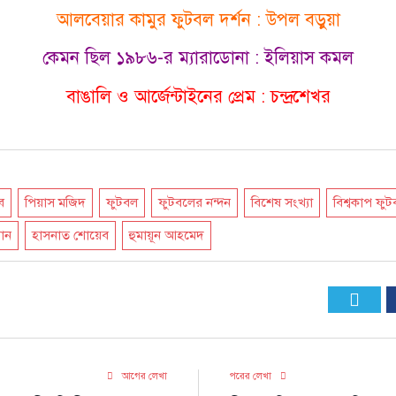
আলবেয়ার কামুর ফুটবল দর্শন : উপল বড়ুয়া
কেমন ছিল ১৯৮৬-র ম্যারাডোনা : ইলিয়াস কমল
বাঙালি ও আর্জেন্টাইনের প্রেম : চন্দ্রশেখর
ব
পিয়াস মজিদ
ফুটবল
ফুটবলের নন্দন
বিশেষ সংখ্যা
বিশ্বকাপ ফ
ান
হাসনাত শোয়েব
হুমায়ূন আহমেদ
Twit
আগের লেখা
পরের লেখা