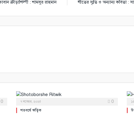
াবান ক্রীড়াশিল্পী : শামসুর রাহমান
শীতের স্মৃতি ও অন্যান্য কবিতা :
0
0
৭ নভেম্বর, ২০২৫
১২
শতবর্ষে ঋত্বিক
উ