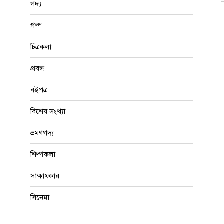
গদ্য
গল্প
চিত্রকলা
প্রবন্ধ
বইপত্র
বিশেষ সংখ্যা
ভ্রমণগদ্য
শিল্পকলা
সাক্ষাৎকার
সিনেমা