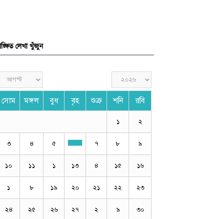
ঙ্ক্ষিত লেখা খুঁজুন
সোম
মঙ্গল
বুধ
বৃহ
শুক্র
শনি
রবি
১
২
৩
৪
৫
৭
৮
৯
১০
১১
১
১৩
৪
১৫
১৬
১
৮
১৯
২০
২১
২২
২৩
২৪
২৫
২৬
২৭
২
৯
৩০