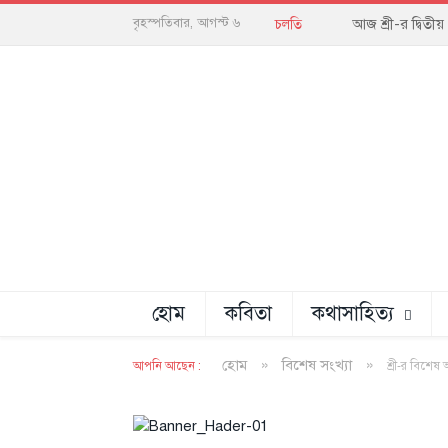
আজ শ্রী-র দ্বিতী
বৃহস্পতিবার, আগস্ট ৬
চলতি
হোম
কবিতা
কথাসাহিত্য
»
»
হোম
বিশেষ সংখ্যা
আপনি আছেন :
শ্রী-র বিশেষ