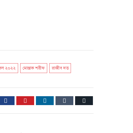
ুটবল ২০২২
মোস্তাক শরীফ
রাজীব দত্ত
ter
Facebook
Pinterest
LinkedIn
Tumblr
Email