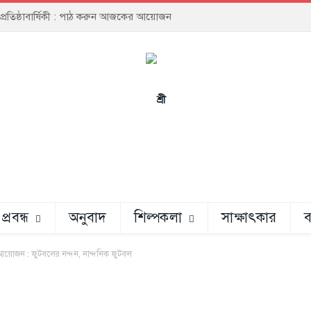
য় প্রতিষ্ঠাবার্ষিকী : পাঠ করুন আজকের আয়োজন
প্রবন্ধ
অনুবাদ
শিল্পকলা
সাক্ষাৎকার
ব
 আয়োজন : ফুটবলের নন্দন, নান্দনিক ফুটবল