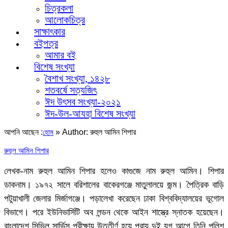
চিত্রকলা
আলোকচিত্র
সাক্ষাৎকার
বইপত্র
আমার বই
বিশেষ সংখ্যা
বৈশাখ সংখ্যা, ১৪২৮
শতবর্ষে সত্যজিৎ
ঈদ উৎসব সংখ্যা-২০২১
ঈদ-উল-আযহা বিশেষ সংখ্যা
আপনি আছেন :
»
Author: রুহুল আমিন শিপার
হোম
রুহুল আমিন শিপার
লেখক-নাম রুহুল আমিন শিপার হলেও কাগুজে নাম রুহুল আমিন। শিপার
ডাকনাম। ১৯৭২ সালে বরিশালের বাকেরগঞ্জে মাতুলালয়ে জন্ম। পৈত্রিক বাড়ি
পটুয়াখালী জেলার মির্জাগঞ্জে। পড়ালেখা করেছেন ঢাকা বিশ্ববিদ্যালয়ের ভূগোল
বিভাগে। পরে ইউনিভার্সিটি অব লন্ডন থেকে আইন শাস্ত্রে স্নাতক হয়েছেন।
বাংলাদেশ সিভিল সার্ভিস পরীক্ষায় উত্তীর্ণ হয়ে প্রায় দুই যুগ আগে তিনি পুলিশ