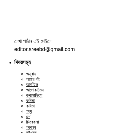
লেখা পাঠান এই মেইলে
editor.sreebd@gmail.com
বিষয়সমূহ
অনুবাদ
আমার বই
আর্কাইভ
আলোকচিত্র
কথাসাহিত্য
কবিতা
কবিতা
গদ্য
গল্প
চিত্রকলা
প্রবন্ধ
বইপত্র