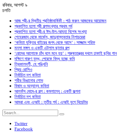
রবিবার, আগস্ট ৯
চলতি
আজ শ্রী-র দ্বিতীয় প্রতিষ্ঠাবার্ষিকী : পাঠ করুন আজকের আয়োজন
প্রকাশিত হলো শ্রী গল্পসংখ্যার প্রথম পর্ব
প্রকাশিত হলো শ্রী-র ঈদ-উল-আযহা বিশেষ সংখ্যা
শেহেরজাদ থেকে মার্কেস, জাদুবাস্তবতার নিশাচরেরা
‘কবিতা যুক্তির বাইরের জগৎ থেকে আসে’ : সাজ্জাদ শরিফ
মনসা মঙ্গল ও একটি এটলাস ছাতার গল্প
‘রোদের আলোকে চাঁদ বলে মনে হয়’ : পুরুষতন্ত্রের দখলে ঢাকাই ছবির গান
দক্ষিণে দারুণ যুদ্ধ, পেরেকে বিদ্ধ হচ্ছে কবি
ত্রিকালদর্শী, হে পঙ্খিনি
প্রিয় রোসিও
নির্বাচিত দশ কবিতা
শরীর ডিঙানোর লোভ
বিষাদ ও অন্যান্য কবিতা
আলফঁস দোদে-র গল্প : কমলালেবু : একটি কল্পনা
নির্বাচিত দশ কবিতা
আমরা এবং এআই : তৃতীয় পর্ব : এআই যুগে থিয়েটার
Twitter
Facebook