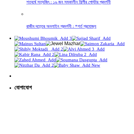
শতবর্ষে সত্যজিৎ : ১৬ জন সমকালীন শিল্পীর পোস্টার প্রদর্শনী
রাজীব দত্তের অনলাইন প্রদর্শনী : *শর্ত প্রযোজ্য
যোগাযোগ