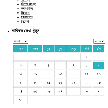
বিশেষ সংখ্যা
ভ্রমণগদ্য
শিল্পকলা
সাক্ষাৎকার
সিনেমা
কাঙ্ক্ষিত লেখা খুঁজুন
সোম
মঙ্গল
বুধ
বৃহ
শুক্র
শনি
রবি
১
২
৩
৪
৫
৭
৮
৯
১০
১১
১
১৩
৪
১৫
১৬
১
৮
১৯
২০
২১
২২
২৩
২৪
২৫
২৬
২৭
২
৯
৩০
৩১