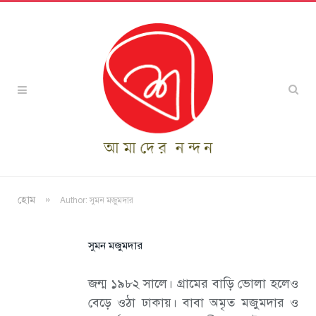
»
হোম
Author: সুমন মজুমদার
সুমন মজুমদার
জন্ম ১৯৮২ সালে। গ্রামের বাড়ি ভোলা হলেও
বেড়ে ওঠা ঢাকায়। বাবা অমৃত মজুমদার ও