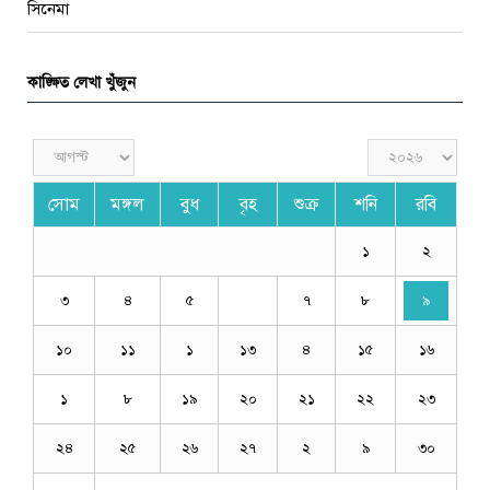
সিনেমা
কাঙ্ক্ষিত লেখা খুঁজুন
সোম
মঙ্গল
বুধ
বৃহ
শুক্র
শনি
রবি
১
২
৩
৪
৫
৭
৮
৯
১০
১১
১
১৩
৪
১৫
১৬
১
৮
১৯
২০
২১
২২
২৩
২৪
২৫
২৬
২৭
২
৯
৩০