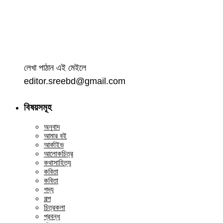
লেখা পাঠান এই মেইলে
editor.sreebd@gmail.com
বিষয়সমূহ
অনুবাদ
আমার বই
আর্কাইভ
আলোকচিত্র
কথাসাহিত্য
কবিতা
কবিতা
গদ্য
গল্প
চিত্রকলা
প্রবন্ধ