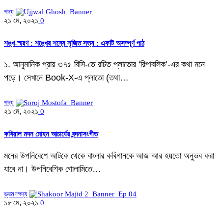
গদ্য
২১ মে, ২০২১
0
শঙ্খ-স্মরণ : শঙ্খের শস্যে সৃজিত সত্য : একটি অসম্পূর্ণ পাঠ
১. আনুমানিক প্রায় ৩৭৫ বিসি-তে রচিত প্লাতোর ‘রিপাবলিক’-এর কথা মনে
পড়ে। সেখানে Book-X-এ প্লাতো (তথা…
গদ্য
২১ মে, ২০২১
0
কবিয়াল মদন মোহন আচার্যের বন্দনাসংগীত
মনের উপনিবেশে আটকে থেকে বাংলার কবিগানকে আজ আর হয়তো অনুভব করা
যাবে না। উপনিবেশিক গোলামিতে…
ভ্রমণগদ্য
১৮ মে, ২০২১
0