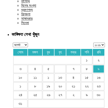
বইপত্র
বিশেষ সংখ্যা
ভ্রমণগদ্য
শিল্পকলা
সাক্ষাৎকার
সিনেমা
কাঙ্ক্ষিত লেখা খুঁজুন
সোম
মঙ্গল
বুধ
বৃহ
শুক্র
শনি
রবি
১
২
৩
৪
৫
৭
৮
৯
১০
১১
১
১৩
৪
১৫
১৬
১
৮
১৯
২০
২১
২২
২৩
২৪
২৫
২৬
২৭
২
৯
৩০
৩১