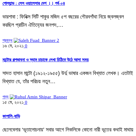
পোল্যান্ড : লেস ওয়ালেসার দেশ ।। পর্ব-০৪
ভারশাবা : ফিনিক্স সিটি শাকুর মজিদ ৫শ বছরের গৌরবগাঁথা নিয়ে জ্বলজ্বল
করছিল প্রাচীন ঐতিহ্যের জনপদ,…
প্রবন্ধ
১৬ মে, ২০২১
0
মান্টোর গল্পভাবনা ও স্যাম চাচাকে লেখা চিঠিতে উঠে আসা সময়
সাদত হাসান মান্টো (১৯১২-১৯৫৫) উর্দু ভাষার একজন বিখ্যাত লেখক। এতটাই
বিখ্যাত যে, তাঁর পরিচয় নতুন…
গদ্য
১৫ মে, ২০২১
0
কাপালি-বাড়ি
ছেলেবেলার ‘ভূতালোচনায়’ সবার আগে লিকলিকে কোনো নারী ভূতের কথাই মাথায়