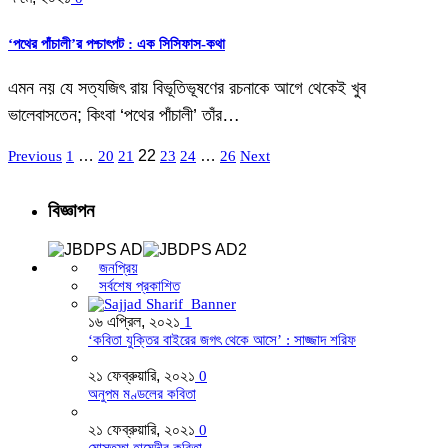
‘পথের পাঁচালী’র পশ্চাৎপট : এক সিসিফাস-কথা
এমন নয় যে সত্যজিৎ রায় বিভূতিভূষণের রচনাকে আগে থেকেই খুব
ভালেবাসতেন; কিংবা ‘পথের পাঁচালী’ তাঁর…
…
22
…
Previous
1
20
21
23
24
26
Next
বিজ্ঞাপন
জনপ্রিয়
সর্বশেষ প্রকাশিত
১৬ এপ্রিল, ২০২১
1
‘কবিতা যুক্তির বাইরের জগৎ থেকে আসে’ : সাজ্জাদ শরিফ
২১ ফেব্রুয়ারি, ২০২১
0
অনুপম মণ্ডলের কবিতা
২১ ফেব্রুয়ারি, ২০২১
0
মোস্তফা হামেদীর কবিতা