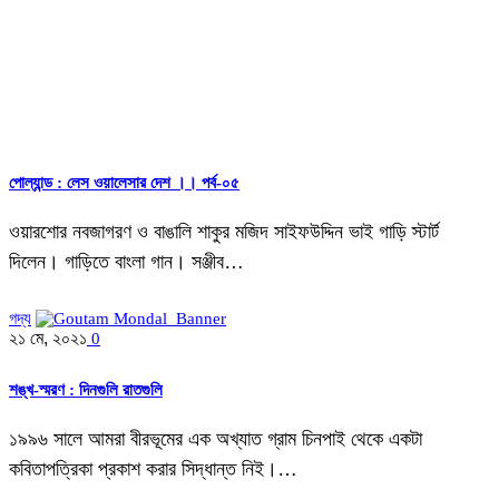
পোল্যান্ড : লেস ওয়ালেসার দেশ ।। পর্ব-০৫
ওয়ারশোর নবজাগরণ ও বাঙালি শাকুর মজিদ সাইফউদ্দিন ভাই গাড়ি স্টার্ট
দিলেন। গাড়িতে বাংলা গান। সঞ্জীব…
গদ্য
২১ মে, ২০২১
0
শঙ্খ-স্মরণ : দিনগুলি রাতগুলি
১৯৯৬ সালে আমরা বীরভূমের এক অখ্যাত গ্রাম চিনপাই থেকে একটা
কবিতাপত্রিকা প্রকাশ করার সিদ্ধান্ত নিই।…