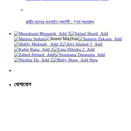
রাজীব দত্তের অনলাইন প্রদর্শনী : *শর্ত প্রযোজ্য
যোগাযোগ