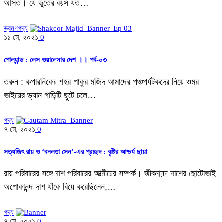
আসত। যে ভূতের বয়স যত…
ভ্রমণগদ্য
১১ মে, ২০২১
0
পোল্যান্ড : লেস ওয়ালেসার দেশ ।। পর্ব-০৩
তরুন : কপারনিকের শহর শাকুর মজিদ আমাদের পঞ্চপর্যটকদের নিয়ে ওমর
ভাইয়ের ভ্যান গাড়িটি ছুটে চলে…
গদ্য
৭ মে, ২০২১
0
সত্যজিৎ রায় ও ‘বনলতা সেন’-এর প্রচ্ছদ : বৃষ্টির আশ্চর্য ছায়া
রায় পরিবারের সঙ্গে দাশ পরিবারের আত্মীয়ের সম্পর্ক। জীবনানন্দ দাশের ছোটোভাই
অশোকানন্দ দাশ যাঁকে বিয়ে করেছিলেন,…
গদ্য
৭ মে, ২০২১
0