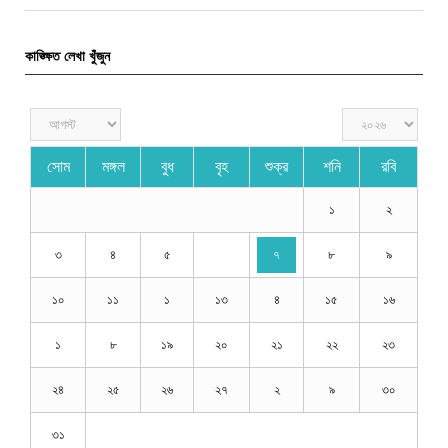
কাঙ্ক্ষিত লেখা খুঁজুন
সোম
মঙ্গল
বুধ
বৃহ
শুক্র
শনি
রবি
১
২
৩
৪
৫
৭
৮
৯
১০
১১
১
১৩
৪
১৫
১৬
১
৮
১৯
২০
২১
২২
২৩
২৪
২৫
২৬
২৭
২
৯
৩০
৩১