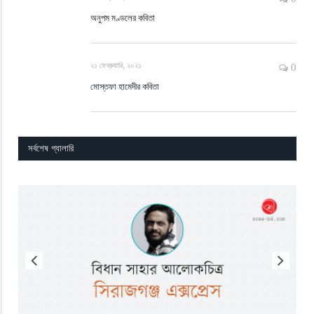
অনুপম মণ্ডলের কবিতা
২১ ফেব্রুয়ারি, ২০২১
0
মোস্তফা হামেদীর কবিতা
সর্বশেষ গ্যালারি