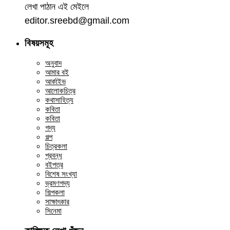
লেখা পাঠান এই মেইলে
editor.sreebd@gmail.com
বিষয়সমূহ
অনুবাদ
আমার বই
আর্কাইভ
আলোকচিত্র
কথাসাহিত্য
কবিতা
কবিতা
গদ্য
গল্প
চিত্রকলা
প্রবন্ধ
বইপত্র
বিশেষ সংখ্যা
ভ্রমণগদ্য
শিল্পকলা
সাক্ষাৎকার
সিনেমা