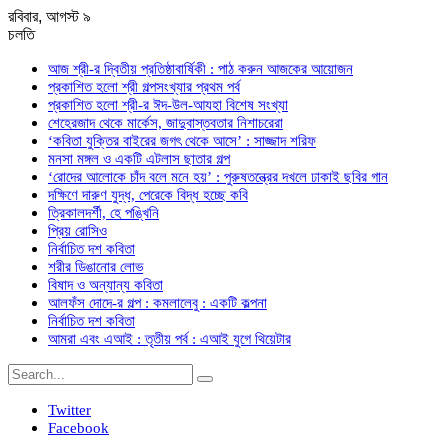
রবিবার, আগস্ট ৯
চলতি
আজ শ্রী-র দ্বিতীয় প্রতিষ্ঠাবার্ষিকী : পাঠ করুন আজকের আয়োজন
প্রকাশিত হলো শ্রী গল্পসংখ্যার প্রথম পর্ব
প্রকাশিত হলো শ্রী-র ঈদ-উল-আযহা বিশেষ সংখ্যা
শেহেরজাদ থেকে মার্কেস, জাদুবাস্তবতার নিশাচরেরা
‘কবিতা যুক্তির বাইরের জগৎ থেকে আসে’ : সাজ্জাদ শরিফ
মনসা মঙ্গল ও একটি এটলাস ছাতার গল্প
‘রোদের আলোকে চাঁদ বলে মনে হয়’ : পুরুষতন্ত্রের দখলে ঢাকাই ছবির গান
দক্ষিণে দারুণ যুদ্ধ, পেরেকে বিদ্ধ হচ্ছে কবি
ত্রিকালদর্শী, হে পঙ্খিনি
প্রিয় রোসিও
নির্বাচিত দশ কবিতা
শরীর ডিঙানোর লোভ
বিষাদ ও অন্যান্য কবিতা
আলফঁস দোদে-র গল্প : কমলালেবু : একটি কল্পনা
নির্বাচিত দশ কবিতা
আমরা এবং এআই : তৃতীয় পর্ব : এআই যুগে থিয়েটার
Twitter
Facebook