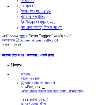
আমার বই
বিশেষ সংখ্যা
বৈশাখ সংখ্যা, ১৪২৮
শতবর্ষে সত্যজিৎ
ঈদ উৎসব সংখ্যা-২০২১
ঈদ-উল-আযহা বিশেষ সংখ্যা
আপনি আছেন :
»
Posts Tagged "আলফঁস দোদে"
হোম
কথাসাহিত্য
৩ জুলাই, ২০২৬
আলফঁস দোদে-র গল্প : কমলালেবু : একটি কল্পনা
বিজ্ঞাপন
জনপ্রিয়
সর্বশেষ প্রকাশিত
১৬ এপ্রিল, ২০২১
1
‘কবিতা যুক্তির বাইরের জগৎ থেকে আসে’ : সাজ্জাদ শরিফ
২১ ফেব্রুয়ারি, ২০২১
0
অনুপম মণ্ডলের কবিতা