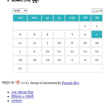
কাঙ্ক্ষিত লেখা খুঁজুন
সোম
মঙ্গল
বুধ
বৃহ
শুক্র
শনি
রবি
১
২
৩
৪
৫
৭
৮
৯
১০
১১
১
১৩
৪
১৫
১৬
১
৮
১৯
২০
২১
২২
২৩
২৪
২৫
২৬
২৭
২
৯
৩০
৩১
স্বত্ব ©
শ্রী
২০২১
Pronab Roy
Design & Developed By
লেখা পাঠানোর নিয়ম
নীতিমালা ও শর্তাবলী
যোগাযোগ