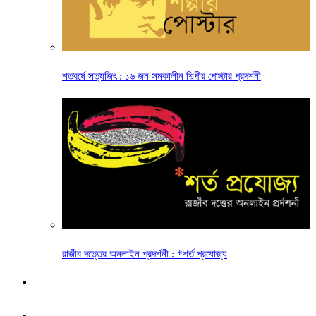
শতবর্ষে সত্যজিৎ : ১৬ জন সমকালীন শিল্পীর পোস্টার প্রদর্শনী
রাজীব দত্তের অনলাইন প্রদর্শনী : *শর্ত প্রযোজ্য