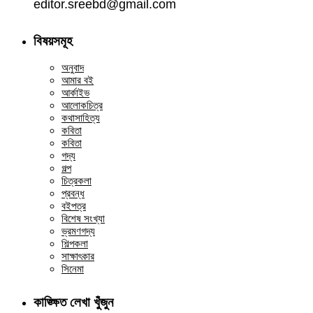
editor.sreebd@gmail.com
বিষয়সমূহ
অনুবাদ
আমার বই
আর্কাইভ
আলোকচিত্র
কথাসাহিত্য
কবিতা
কবিতা
গদ্য
গল্প
চিত্রকলা
প্রবন্ধ
বইপত্র
বিশেষ সংখ্যা
ভ্রমণগদ্য
শিল্পকলা
সাক্ষাৎকার
সিনেমা
কাঙ্ক্ষিত লেখা খুঁজুন