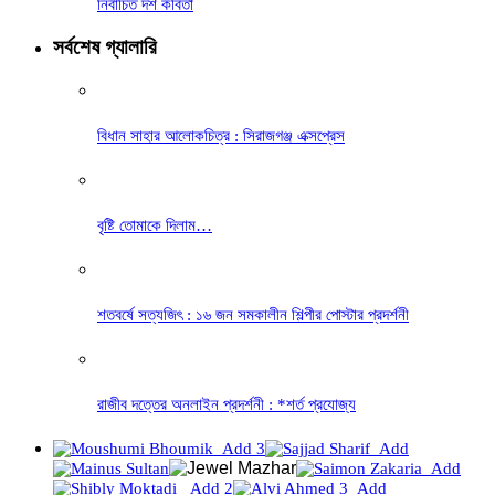
নির্বাচিত দশ কবিতা
সর্বশেষ গ্যালারি
বিধান সাহার আলোকচিত্র : সিরাজগঞ্জ এক্সপ্রেস
বৃষ্টি তোমাকে দিলাম…
শতবর্ষে সত্যজিৎ : ১৬ জন সমকালীন শিল্পীর পোস্টার প্রদর্শনী
রাজীব দত্তের অনলাইন প্রদর্শনী : *শর্ত প্রযোজ্য