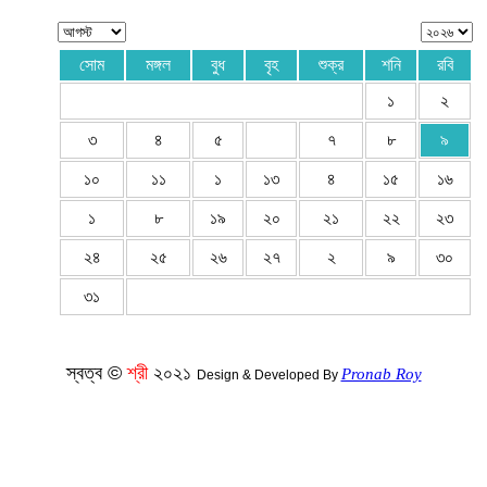
সোম
মঙ্গল
বুধ
বৃহ
শুক্র
শনি
রবি
১
২
৩
৪
৫
৭
৮
৯
১০
১১
১
১৩
৪
১৫
১৬
১
৮
১৯
২০
২১
২২
২৩
২৪
২৫
২৬
২৭
২
৯
৩০
৩১
স্বত্ব ©
শ্রী
২০২১
Pronab Roy
Design & Developed By