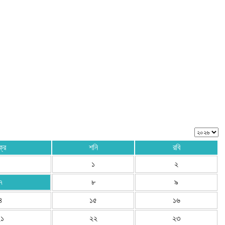
ক্র
শনি
রবি
১
২
৭
৮
৯
৪
১৫
১৬
২১
২২
২৩