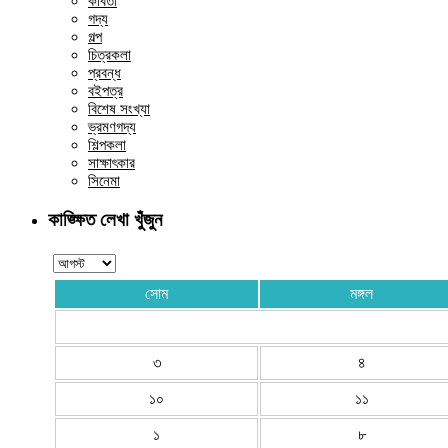
কবিতা
গদ্য
গল্প
চিত্রকলা
প্রবন্ধ
বইপত্র
বিশেষ সংখ্যা
ভ্রমণগদ্য
শিল্পকলা
সাক্ষাৎকার
সিনেমা
কাঙ্ক্ষিত লেখা খুঁজুন
সোম
মঙ্গল
৩
৪
১০
১১
১
৮