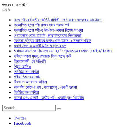
শুক্রবার, আগস্ট ৭
চলতি
আজ শ্রী-র দ্বিতীয় প্রতিষ্ঠাবার্ষিকী : পাঠ করুন আজকের আয়োজন
প্রকাশিত হলো শ্রী গল্পসংখ্যার প্রথম পর্ব
প্রকাশিত হলো শ্রী-র ঈদ-উল-আযহা বিশেষ সংখ্যা
শেহেরজাদ থেকে মার্কেস, জাদুবাস্তবতার নিশাচরেরা
‘কবিতা যুক্তির বাইরের জগৎ থেকে আসে’ : সাজ্জাদ শরিফ
মনসা মঙ্গল ও একটি এটলাস ছাতার গল্প
‘রোদের আলোকে চাঁদ বলে মনে হয়’ : পুরুষতন্ত্রের দখলে ঢাকাই ছবির গান
দক্ষিণে দারুণ যুদ্ধ, পেরেকে বিদ্ধ হচ্ছে কবি
ত্রিকালদর্শী, হে পঙ্খিনি
প্রিয় রোসিও
নির্বাচিত দশ কবিতা
শরীর ডিঙানোর লোভ
বিষাদ ও অন্যান্য কবিতা
আলফঁস দোদে-র গল্প : কমলালেবু : একটি কল্পনা
নির্বাচিত দশ কবিতা
আমরা এবং এআই : তৃতীয় পর্ব : এআই যুগে থিয়েটার
Twitter
Facebook