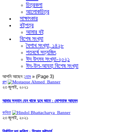
চিত্রকলা
আলোকচিত্র
সাক্ষাৎকার
বইপত্র
আমার বই
বিশেষ সংখ্যা
বৈশাখ সংখ্যা, ১৪২৮
শতবর্ষে সত্যজিৎ
ঈদ উৎসব সংখ্যা-২০২১
ঈদ-উল-আযহা বিশেষ সংখ্যা
আপনি আছেন :
»
(Page 3)
হোম
গল্প
২৩ জুলাই, ২০২১
আমার সন্তান যেন থাকে দুধে ভাতে : মোশতাক আহমদ
কবিতা
২৩ জুলাই, ২০২১
নির্বাচিত দশ কবিতা : হিন্দোল ভট্টাচার্য