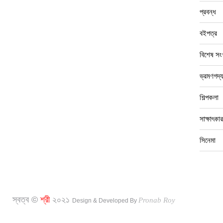
প্রবন্ধ
বইপত্র
বিশেষ সংখ
ভ্রমণগদ্
শিল্পকলা
সাক্ষাৎকার
সিনেমা
স্বত্ব ©
শ্রী
২০২১
Pronab Roy
Design & Developed By