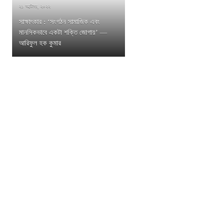
২১ অক্টোবর, ২০২২
সাক্ষাৎকার : ‘সংগঠন সামাজিক এবং
মানসিকভাবে একটা শক্তি জোগায়’ —
আরিফুল হক কুমার