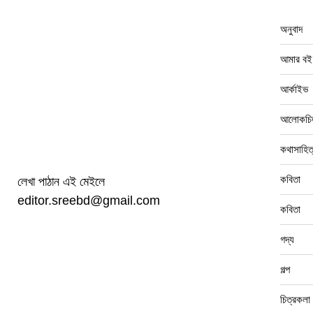
অনুবাদ
আমার বই
আর্কাইভ
আলোকচিত
কথাসাহিত
কবিতা
লেখা পাঠান এই মেইলে
editor.sreebd@gmail.com
কবিতা
গদ্য
গল্প
চিত্রকলা