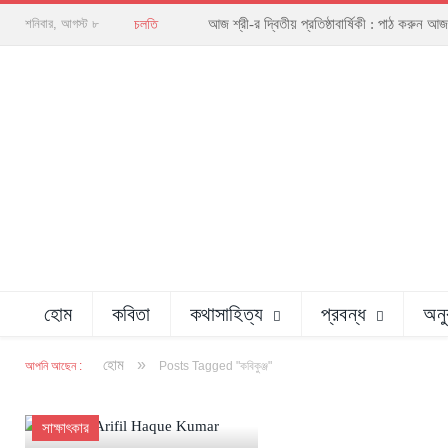
আজ শ্রী-র দ্বিতীয় প্রতিষ্ঠাবার্ষিকী : পাঠ করু
শনিবার, আগস্ট ৮
চলতি
হোম
কবিতা
কথাসাহিত্য
প্রবন্ধ
অনু
»
হোম
আপনি আছেন :
Posts Tagged "কবিকুঞ্জ"
সাক্ষাৎকার