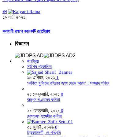
গল্প
১৯ মার্চ, ২০২১
কল্যাণী রমা’র কয়েকটি ছোটোগল্প
বিজ্ঞাপন
জনপ্রিয়
সর্বশেষ প্রকাশিত
১৬ এপ্রিল, ২০২১
1
‘কবিতা যুক্তির বাইরের জগৎ থেকে আসে’ : সাজ্জাদ শরিফ
২১ ফেব্রুয়ারি, ২০২১
0
অনুপম মণ্ডলের কবিতা
২১ ফেব্রুয়ারি, ২০২১
0
মোস্তফা হামেদীর কবিতা
৩১ জুলাই, ২০২৬
0
ত্রিকালদর্শী, হে পঙ্খিনি