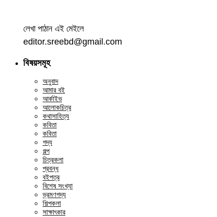
লেখা পাঠান এই মেইলে
editor.sreebd@gmail.com
বিষয়সমূহ
অনুবাদ
আমার বই
আর্কাইভ
আলোকচিত্র
কথাসাহিত্য
কবিতা
কবিতা
গদ্য
গল্প
চিত্রকলা
প্রবন্ধ
বইপত্র
বিশেষ সংখ্যা
ভ্রমণগদ্য
শিল্পকলা
সাক্ষাৎকার