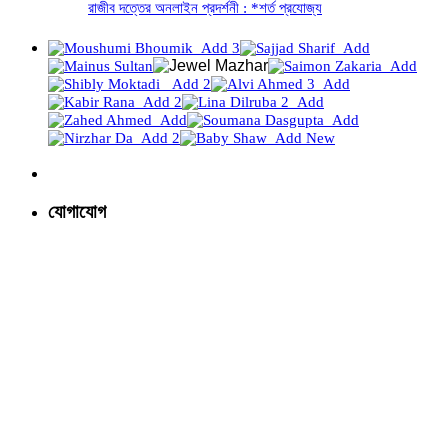
রাজীব দত্তের অনলাইন প্রদর্শনী : *শর্ত প্রযোজ্য
যোগাযোগ