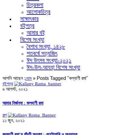
চিত্রকলা
আলোকচিত্র
সাক্ষাৎকার
বইপত্র
আমার বই
বিশেষ সংখ্যা
বৈশাখ সংখ্যা, ১৪২৮
শতবর্ষে সত্যজিৎ
ঈদ উৎসব সংখ্যা-২০২১
ঈদ-উল-আযহা বিশেষ সংখ্যা
আপনি আছেন :
»
Posts Tagged "কল্যাণী রমা"
হোম
বইপত্র
৬ আগস্ট, ২০২১
আমার নির্জনদা : কল্যাণী রমা
গল্প
১১ জুন, ২০২১
কল্যাণী রমা’র পাঁচটি অনুগল্প : ছোটোপাখি ও অন্যান্য