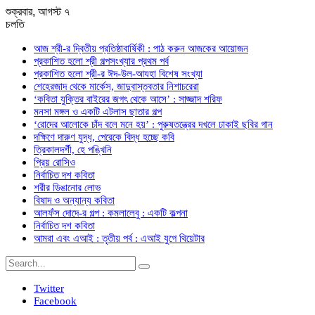
শুক্রবার, আগস্ট ৭
চলতি
আজ শ্রী-র দ্বিতীয় প্রতিষ্ঠাবার্ষিকী : পাঠ করুন আজকের আয়োজন
প্রকাশিত হলো শ্রী গল্পসংখ্যার প্রথম পর্ব
প্রকাশিত হলো শ্রী-র ঈদ-উল-আযহা বিশেষ সংখ্যা
শেহেরজাদ থেকে মার্কেস, জাদুবাস্তবতার নিশাচরেরা
‘কবিতা যুক্তির বাইরের জগৎ থেকে আসে’ : সাজ্জাদ শরিফ
মনসা মঙ্গল ও একটি এটলাস ছাতার গল্প
‘রোদের আলোকে চাঁদ বলে মনে হয়’ : পুরুষতন্ত্রের দখলে ঢাকাই ছবির গান
দক্ষিণে দারুণ যুদ্ধ, পেরেকে বিদ্ধ হচ্ছে কবি
ত্রিকালদর্শী, হে পঙ্খিনি
প্রিয় রোসিও
নির্বাচিত দশ কবিতা
শরীর ডিঙানোর লোভ
বিষাদ ও অন্যান্য কবিতা
আলফঁস দোদে-র গল্প : কমলালেবু : একটি কল্পনা
নির্বাচিত দশ কবিতা
আমরা এবং এআই : তৃতীয় পর্ব : এআই যুগে থিয়েটার
Twitter
Facebook