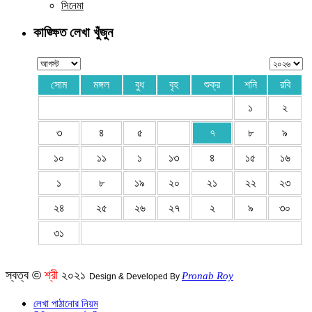
সিনেমা
কাঙ্ক্ষিত লেখা খুঁজুন
সোম
মঙ্গল
বুধ
বৃহ
শুক্র
শনি
রবি
১
২
৩
৪
৫
৭
৮
৯
১০
১১
১
১৩
৪
১৫
১৬
১
৮
১৯
২০
২১
২২
২৩
২৪
২৫
২৬
২৭
২
৯
৩০
৩১
স্বত্ব ©
শ্রী
২০২১
Pronab Roy
Design & Developed By
লেখা পাঠানোর নিয়ম