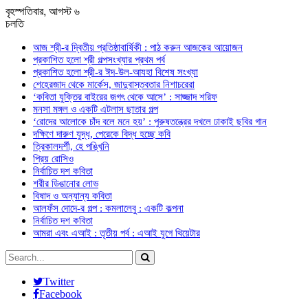
বৃহস্পতিবার, আগস্ট ৬
চলতি
আজ শ্রী-র দ্বিতীয় প্রতিষ্ঠাবার্ষিকী : পাঠ করুন আজকের আয়োজন
প্রকাশিত হলো শ্রী গল্পসংখ্যার প্রথম পর্ব
প্রকাশিত হলো শ্রী-র ঈদ-উল-আযহা বিশেষ সংখ্যা
শেহেরজাদ থেকে মার্কেস, জাদুবাস্তবতার নিশাচরেরা
‘কবিতা যুক্তির বাইরের জগৎ থেকে আসে’ : সাজ্জাদ শরিফ
মনসা মঙ্গল ও একটি এটলাস ছাতার গল্প
‘রোদের আলোকে চাঁদ বলে মনে হয়’ : পুরুষতন্ত্রের দখলে ঢাকাই ছবির গান
দক্ষিণে দারুণ যুদ্ধ, পেরেকে বিদ্ধ হচ্ছে কবি
ত্রিকালদর্শী, হে পঙ্খিনি
প্রিয় রোসিও
নির্বাচিত দশ কবিতা
শরীর ডিঙানোর লোভ
বিষাদ ও অন্যান্য কবিতা
আলফঁস দোদে-র গল্প : কমলালেবু : একটি কল্পনা
নির্বাচিত দশ কবিতা
আমরা এবং এআই : তৃতীয় পর্ব : এআই যুগে থিয়েটার
Twitter
Facebook