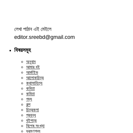
লেখা পাঠান এই মেইলে
editor.sreebd@gmail.com
বিষয়সমূহ
অনুবাদ
আমার বই
আর্কাইভ
আলোকচিত্র
কথাসাহিত্য
কবিতা
কবিতা
গদ্য
গল্প
চিত্রকলা
প্রবন্ধ
বইপত্র
বিশেষ সংখ্যা
ভ্রমণগদ্য