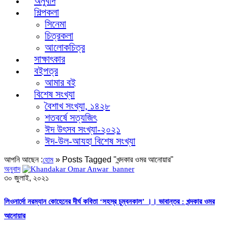
অনুবাদ
শিল্পকলা
সিনেমা
চিত্রকলা
আলোকচিত্র
সাক্ষাৎকার
বইপত্র
আমার বই
বিশেষ সংখ্যা
বৈশাখ সংখ্যা, ১৪২৮
শতবর্ষে সত্যজিৎ
ঈদ উৎসব সংখ্যা-২০২১
ঈদ-উল-আযহা বিশেষ সংখ্যা
আপনি আছেন :
»
Posts Tagged "খন্দকার ওমর আনোয়ার"
হোম
অনুবাদ
৩০ জুলাই, ২০২১
লিওনার্দো নরম্যান কোহেনের দীর্ঘ কবিতা ‘সহস্র চুম্বনকাল’ ।। ভাবান্তর : খন্দকার ওমর
আনোয়ার