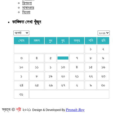
শিল্পকলা
সাক্ষাৎকার
সিনেমা
কাঙ্ক্ষিত লেখা খুঁজুন
সোম
মঙ্গল
বুধ
বৃহ
শুক্র
শনি
রবি
১
২
৩
৪
৫
৭
৮
৯
১০
১১
১
১৩
৪
১৫
১৬
১
৮
১৯
২০
২১
২২
২৩
২৪
২৫
২৬
২৭
২
৯
৩০
৩১
স্বত্ব ©
শ্রী
২০২১
Pronab Roy
Design & Developed By