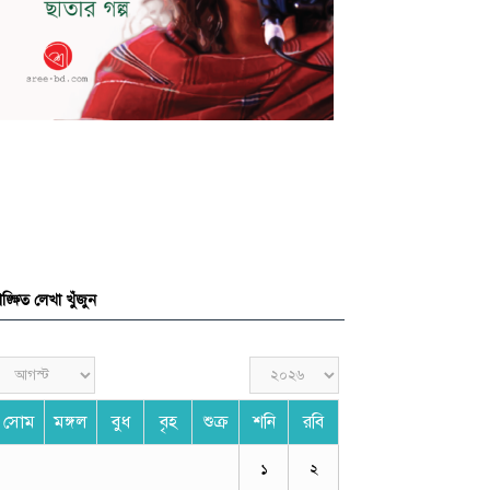
ঙ্ক্ষিত লেখা খুঁজুন
সোম
মঙ্গল
বুধ
বৃহ
শুক্র
শনি
রবি
১
২