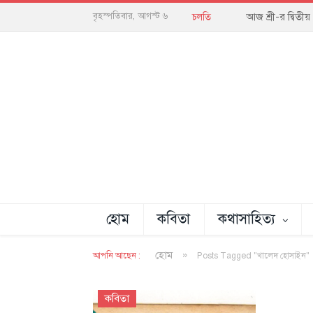
আজ শ্রী-র দ্বিতী
বৃহস্পতিবার, আগস্ট ৬
চলতি
হোম
কবিতা
কথাসাহিত্য
»
হোম
আপনি আছেন :
Posts Tagged "খালেদ হোসাইন"
কবিতা