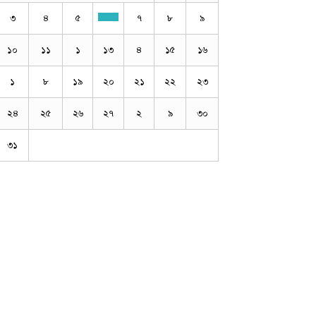
৩
৪
৫
৭
৮
৯
১০
১১
১
১৩
৪
১৫
১৬
১
৮
১৯
২০
২১
২২
২৩
২৪
২৫
২৬
২৭
২
৯
৩০
৩১