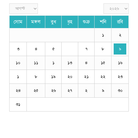
সোম
মঙ্গল
বুধ
বৃহ
শুক্র
শনি
রবি
১
২
৩
৪
৫
৭
৮
৯
১০
১১
১
১৩
৪
১৫
১৬
১
৮
১৯
২০
২১
২২
২৩
২৪
২৫
২৬
২৭
২
৯
৩০
৩১