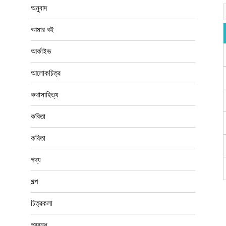
বিশেষ সংখ্যা
ভ্রমণগদ্য
শিল্পকলা
সাক্ষাৎকার
সিনেমা
oy