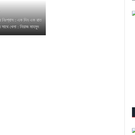
৩
্রের নিঃশ্বাস : এক দিন এক রাত
র সাথে খেলা : নিয়াজ মাহমুদ