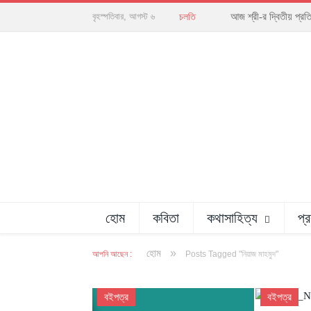
আজ শ্রী-র দ্বিতীয় প্রত
বৃহস্পতিবার, আগস্ট ৬
চলতি
হোম
কবিতা
কথাসাহিত্য
প্
»
হোম
আপনি আছেন :
Posts Tagged "নিয়াজ মাহমুদ"
বইপত্র
বইপত্র