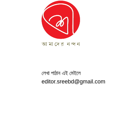
স্বত্ব ©
শ্রী
২০২১
Pronab R
Design & Developed By