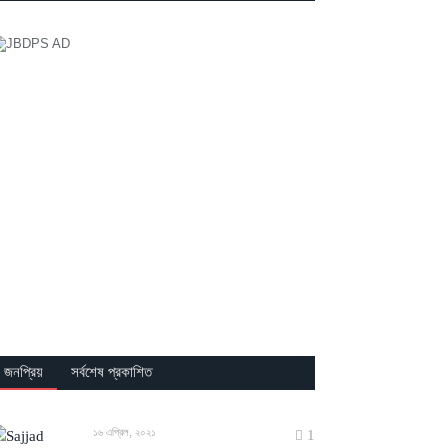
জনপ্রিয়
সর্বশেষ প্রকাশিত
১৬ এপ্রিল, ২০২১
1
‘কবিতা যুক্তির বাইরের জগৎ থেকে আসে’ : সাজ্জাদ
শরিফ
২১ ফেব্রুয়ারি, ২০২১
0
অনুপম মণ্ডলের কবিতা
২১ ফেব্রুয়ারি, ২০২১
0
মোস্তফা হামেদীর কবিতা