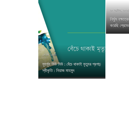
২০ অক্টোবর, ২০২
নির্ঘুম নক্ষত
করেছি প্রেমে
১৭ মে, ২০২৪
মুহুর্মুহু মিউ মিউ : বেঁচে থাকাই মৃত্যুর প্রগাঢ়
স্বীকৃতি : নিয়াজ মাহমুদ