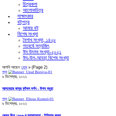
চিত্রকলা
আলোকচিত্র
সাক্ষাৎকার
বইপত্র
আমার বই
বিশেষ সংখ্যা
বৈশাখ সংখ্যা, ১৪২৮
শতবর্ষে সত্যজিৎ
ঈদ উৎসব সংখ্যা-২০২১
ঈদ-উল-আযহা বিশেষ সংখ্যা
আপনি আছেন :
»
(Page 2)
হোম
গদ্য
৯ ডিসেম্বর, ২০২২
আলবেয়ার কামুর ফুটবল দর্শন : উপল বড়ুয়া
গদ্য
৯ ডিসেম্বর, ২০২২
কেমন ছিল ১৯৮৬-র ম্যারাডোনা : ইলিয়াস কমল