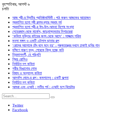
বৃহস্পতিবার, আগস্ট ৬
চলতি
আজ শ্রী-র দ্বিতীয় প্রতিষ্ঠাবার্ষিকী : পাঠ করুন আজকের আয়োজন
প্রকাশিত হলো শ্রী গল্পসংখ্যার প্রথম পর্ব
প্রকাশিত হলো শ্রী-র ঈদ-উল-আযহা বিশেষ সংখ্যা
শেহেরজাদ থেকে মার্কেস, জাদুবাস্তবতার নিশাচরেরা
‘কবিতা যুক্তির বাইরের জগৎ থেকে আসে’ : সাজ্জাদ শরিফ
মনসা মঙ্গল ও একটি এটলাস ছাতার গল্প
‘রোদের আলোকে চাঁদ বলে মনে হয়’ : পুরুষতন্ত্রের দখলে ঢাকাই ছবির গান
দক্ষিণে দারুণ যুদ্ধ, পেরেকে বিদ্ধ হচ্ছে কবি
ত্রিকালদর্শী, হে পঙ্খিনি
প্রিয় রোসিও
নির্বাচিত দশ কবিতা
শরীর ডিঙানোর লোভ
বিষাদ ও অন্যান্য কবিতা
আলফঁস দোদে-র গল্প : কমলালেবু : একটি কল্পনা
নির্বাচিত দশ কবিতা
আমরা এবং এআই : তৃতীয় পর্ব : এআই যুগে থিয়েটার
Twitter
Facebook