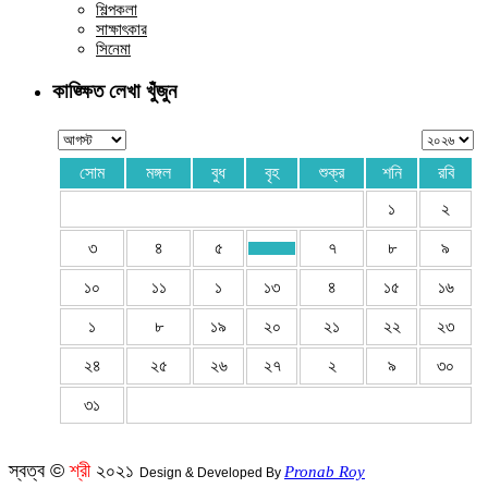
শিল্পকলা
সাক্ষাৎকার
সিনেমা
কাঙ্ক্ষিত লেখা খুঁজুন
সোম
মঙ্গল
বুধ
বৃহ
শুক্র
শনি
রবি
১
২
৩
৪
৫
৭
৮
৯
১০
১১
১
১৩
৪
১৫
১৬
১
৮
১৯
২০
২১
২২
২৩
২৪
২৫
২৬
২৭
২
৯
৩০
৩১
স্বত্ব ©
শ্রী
২০২১
Pronab Roy
Design & Developed By