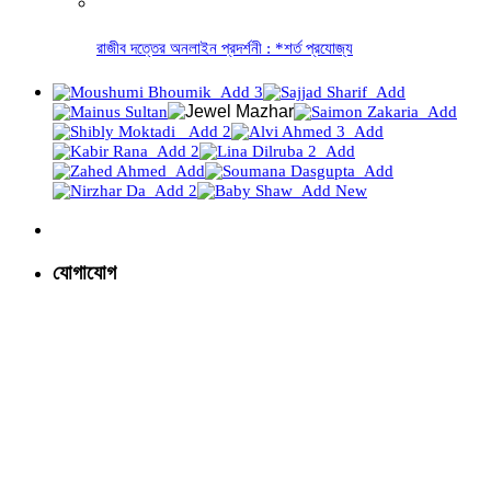
রাজীব দত্তের অনলাইন প্রদর্শনী : *শর্ত প্রযোজ্য
যোগাযোগ