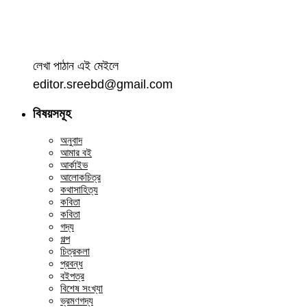
লেখা পাঠান এই মেইলে
editor.sreebd@gmail.com
বিষয়সমূহ
অনুবাদ
আমার বই
আর্কাইভ
আলোকচিত্র
কথাসাহিত্য
কবিতা
কবিতা
গদ্য
গল্প
চিত্রকলা
প্রবন্ধ
বইপত্র
বিশেষ সংখ্যা
ভ্রমণগদ্য